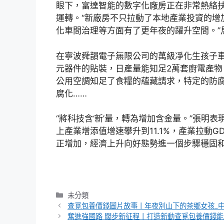
眼下，富達智能的數字化廠房正在非常熱絡扶
運轉。“新廠房不只拉動了本地產業投資的增
化車間治理等方面有了更年夜的躍升空間。”
在寧波舜韻電子無限公司的萬級凈化生孩子
元器件的貼裝，日產量能知足2萬套廚電產物
公用空調知足了食糧的蘊藏請求，特定的防
腐化……
“將科技含‘新’量，轉為增加含金量。”張明表
上產業增添值增速攀升到11.1%，產業拉動G
正增加，經濟上升向好態勢進一個步驟穩固和
分
未分類
類
查覓包養價錢圖片故事丨年夜別山下的茶鄉女孩_
奮進強國路 闊步新征程丨打造新動查覓包養價錢能