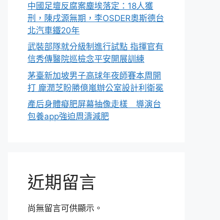
中國足壇反腐案塵埃落定：18人獲
刑，陳戌源無期，李OSDER奧斯德台
北汽車鐵20年
武裝部隊就分級制進行試點 指揮官有
信秀傳醫院巡檢念平安開展訓練
茅臺新加坡男子高球年夜師賽本周開
打 龐潤芝盼勝億嵐辦公室設計利衛冕
產后身體癡肥屏幕抽像走樣 導演台
包養app強迫周濤減肥
近期留言
尚無留言可供顯示。