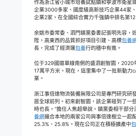
作為浙江省小城市培養試點鎮和寧波市衛星城
企業3000多家、國度級高新技巧企業44家
企業2家，在全國綜合實力千強鎮中排名第12
余姚市委常委、泗門鎮黨委書記張明先容，
陞，高東西的品質抓好項目引建、高標
包養
長，完成了經濟運
包養
行的穩中有進。
位于329國道單線南側的盛泗創智園，202
17萬平方米。現在，這里集中了一批新動力c
業。
浙江事倍達物流裝備無限公司是專門研究研
居全球前列。初來創智園，該企業碰到了一些
時也長。”擔任人焦超舉說。鎮黨委相干部分
養網
撮合本地的兩家公司與事倍達樹立一起
25.3%、25.8%。現在公司正在積極擴產中