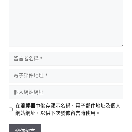
留
言
者
電
名
子
稱
郵
個
件
人
地
網
在
瀏覽器
中儲存顯示名稱、電子郵件地址及個人
址
站
網站網址，以供下次發佈留言時使用。
網
址