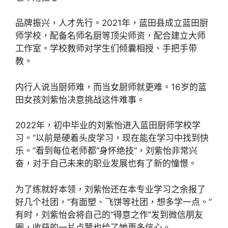
品牌振兴，人才先行。2021年，蓝田县成立蓝田厨
师学校，配备名师名厨等顶尖师资，配合建立大师
工作室。学校教师对学生们倾囊相授、手把手带
教。
内行人说当厨师难，而当女厨师就更难。16岁的蓝
田女孩刘紫怡决意挑战这件难事。
2022年，初中毕业的刘紫怡进入蓝田厨师学校学
习。“以前是硬着头皮学习，现在能在学习中找到快
乐。”看到每位老师都“身怀绝技”，刘紫怡非常兴
奋，对于自己未来的职业发展也有了新的憧憬。
为了练就好本领，刘紫怡还在本专业学习之余报了
好几个社团，“有面塑、飞饼等社团，想多学一点。”
有时，刘紫怡会将自己的“得意之作”发到微信朋友
圈，收获的一片点赞也给了她更多信心。