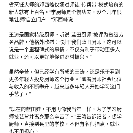
省烹饪大师的邓西峰仅通过师徒“传帮带”模式培育的
新人就有上百名。“学厨师是个慢功夫，没个几年很
难‘出师’自立门户。”邓西峰说。
王涛是国家特级厨师。听说“蓝田厨师”被评为省级劳
务品牌，他格外欣慰：“对于我们蓝田厨师，这可以
说是一个里程碑式的事情，不仅有利于带动更多人
就业，还可以更好地促进乡村振兴。”
虽然辛苦，但已经学有所成的王涛，还是乐于看到
更多年轻人投身厨师这个行业。“随着厨师社会地位
与收入的不断攀升，越来越多年轻人开始学习这门
手艺了。”
“现在的蓝田娃，不用再像我当年一样，为了学习厨
师技艺背井离乡那么辛苦了。”王涛告诉记者，想学
厨师，直接到县里的学校，不但有名师指点，就业
也不用担心。