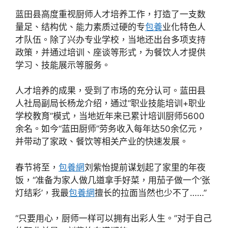
蓝田县高度重视厨师人才培养工作，打造了一支数
量足、结构优、能力素质过硬的专
包養
业化特色人
才队伍。除了兴办专业学校，当地还出台多项支持
政策，并通过培训、座谈等形式，为餐饮人才提供
学习、技能展示等服务。
人才培养的成果，受到了市场的充分认可。蓝田县
人社局副局长杨龙介绍，通过“职业技能培训+职业
学校教育”模式，当地近年来已累计培训厨师5600
余名。如今“蓝田厨师”劳务收入每年达50余亿元，
并带动了家政、餐饮等相关产业的快速发展。
春节将至，
包養網
刘紫怡提前谋划起了家里的年夜
饭，“准备为家人做几道拿手好菜，用茄子做一个‘张
灯结彩’，我最
包養網
擅长的拉面当然也少不了……”
“只要用心，厨师一样可以拥有出彩人生。”对于自己