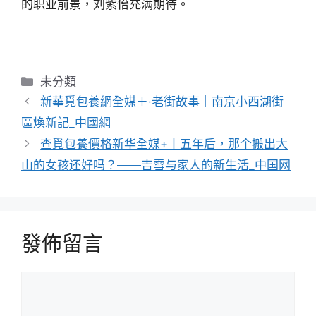
的职业前景，刘紫怡充满期待。
分
未分類
類
新華覓包養網全媒＋·老街故事｜南京小西湖街
區煥新記_中國網
查覓包養價格新华全媒+丨五年后，那个搬出大
山的女孩还好吗？——吉雪与家人的新生活_中国网
發佈留言
留
言