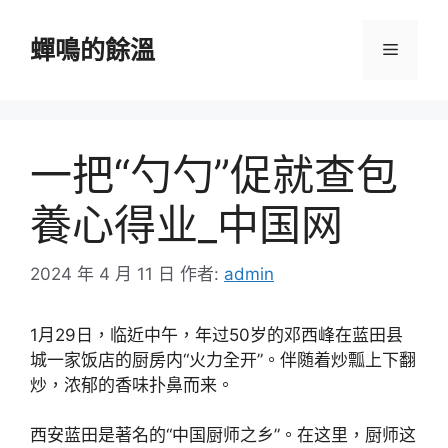
跳
至
蟬鳴的餘溫
選
主
要
單
內
容
一把“勺勺”促就查包
養心得业_中国网
2024 年 4 月 11 日
作者:
admin
1月29日，临近中午，年过50岁的邓西峰在蓝田县
城一家饭店的厨房内“火力全开”。伴随着炒瓢上下翻
炒，浓郁的香味扑鼻而来。
西安蓝田是著名的“中国厨师之乡”。在这里，厨师这