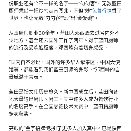
份职业还有个不一样的名字——“勺勺客”。无数蓝田
厨师凭借一把炒勺走南闯北，不但“炒”
包養行情
香了
世界，也让无数“勺勺客”“炒”出“金饭碗”。
从事厨师职业30余年，蓝田人邓西峰去过省内外不
少地方，甚至还去国外工作了两年。对于蓝田厨师
的流行及受欢迎程度，邓西峰有着切身感受。
“国内自不必说，国外的许多华人聚集区、中国大使
馆等，都能看到我们蓝田厨师的身影。”邓西峰的自
豪感溢于言表。
蓝田烹饪文化历史悠久。新中国成立后，蓝田向各
地大量输出厨师、厨工，其中许多人成为餐饮行业
的名厨高手。在全国烹饪技术大赛中，蓝田籍厨师
多次获奖。
亮眼的“金字招牌”吸引了更多人加入其中。已是陕西