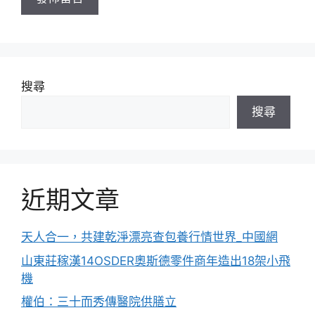
搜尋
搜尋
近期文章
天人合一，共建乾淨漂亮查包養行情世界_中國網
山東莊稼漢14OSDER奧斯德零件商年造出18架小飛
機
權伯：三十而秀傳醫院供膳立