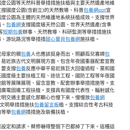
度公園等天然科普舉措措施扶植與主要天然遺產地維
撐國度公園(含創立)的天然教導、科普
包養網ppt
宣
國度公園為主體的天然維護地系統扶植成效。支撐世界
植。
包養網
支撐國度級天然公園、世界天然遺產(含準
客
短期包養
辦事、天然教導、科研監測等舉措措施扶
事、游玩路況等舉措措
甜心寶貝包養網
施扶植。
母家的親
包養
人也應該挺身而出，照顧孤兒寡婦
包
。易近族古代文明展現方面，包含年夜國重器配套宣教
。要支撐
包養
反應中華平易近族巨大回復過程、黨和國
托國度級主要扶植工程、迷信工程、國防工程等年夜國
教館等展陳展現、留念宣教、配套辦事舉措措施等。支
明廣電固邊工程扶植。支撐具有國度代表性、輻射感化
文明交通主要感化那顆心也慢下來。慢慢放
包養網
共文明舉措措施扶
包養留言板
植。支撐綜合性考古科技
艙等舉
包養網
措措施及裝備扶植。
設定和請求。蔡修嚇得整個下巴都掉了下來。這種話