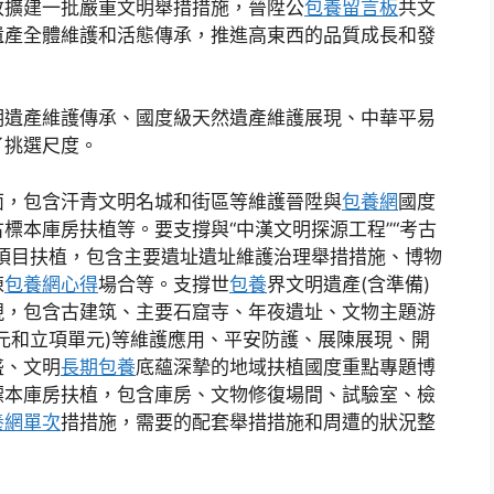
改擴建一批嚴重文明舉措措施，晉陞公
包養留言板
共文
遺產全體維護和活態傳承，推進高東西的品質成長和發
遺產維護傳承、國度級天然遺產維護展現、中華平易
了挑選尺度。
面，包含汗青文明名城和街區等維護晉陞與
包養網
國度
標本庫房扶植等。要支撐與“中漢文明探源工程”“考古
項目扶植，包含主要遺址遺址維護治理舉措措施、博物
陳
包養網心得
場合等。支撐世
包養
界文明遺產(含準備)
現，包含古建筑、主要石窟寺、年夜遺址、文物主題游
元和立項單元)等維護應用、平安防護、展陳展現、開
盛、文明
長期包養
底蘊深摯的地域扶植國度重點專題博
標本庫房扶植，包含庫房、文物修復場間、試驗室、檢
養網單次
措措施，需要的配套舉措措施和周遭的狀況整