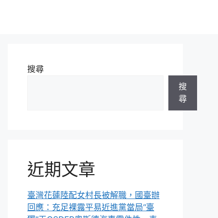
搜尋
搜
尋
近期文章
臺灣花蓮陸配女村長被解職，國臺辦
回應：充足裸露平易近進黨當局“臺