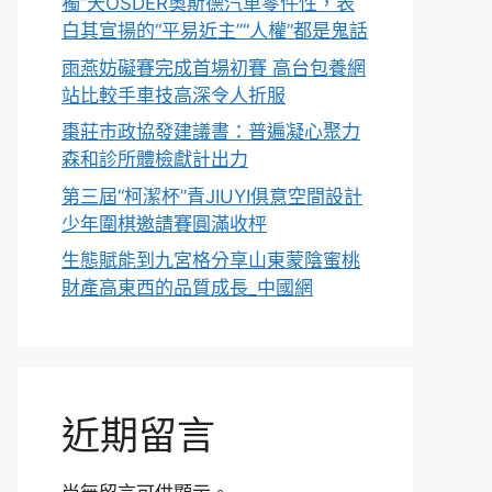
獨”天OSDER奧斯德汽車零件性，表
白其宣揚的“平易近主”“人權”都是鬼話
雨燕妨礙賽完成首場初賽 高台包養網
站比較手車技高深令人折服
棗莊市政協發建議書：普遍凝心聚力
森和診所體檢獻計出力
第三屆“柯潔杯”青JIUYI俱意空間設計
少年圍棋邀請賽圓滿收枰
生態賦能到九宮格分享山東蒙陰蜜桃
財產高東西的品質成長_中國網
近期留言