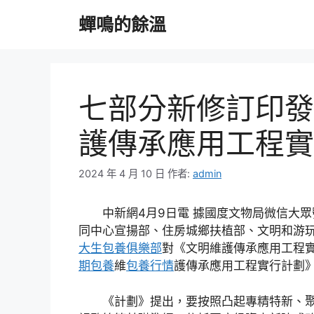
跳
蟬鳴的餘溫
至
主
要
內
容
七部分新修訂印發
護傳承應用工程實
2024 年 4 月 10 日
作者:
admin
中新網4月9日電 據國度文物局微信大眾
同中心宣揚部、住房城鄉扶植部、文明和游
大生包養俱樂部
對《文明維護傳承應用工程
期包養
維
包養行情
護傳承應用工程實行計劃》
《計劃》提出，要按照凸起專精特新、聚