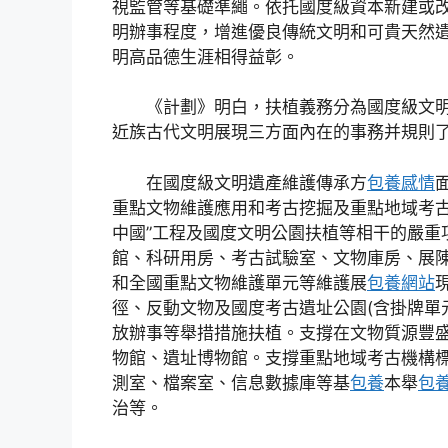
視監管等基礎準繩。依托國度級資本新建或
明辦事程度，增進優良傳統文明和可貴天然
明高品德生涯相得益彰。
《計劃》明白，扶植義務分為國度級文明
近族古代文明展現三方面內在的事務并規則
在國度級文明遺產維護傳承方
包養感情
重點文物維護應用和考古挖掘及重點地域考古
中國”工程及國度文明公園扶植等相干的嚴重
館、科研用房、考古試驗室、文物庫房、展
和全國重點文物維護單元等維護展
包養網站
徑、反動文物及國度考古遺址公園(含掛牌單
放辦事等舉措措施扶植。支撐在文物質源豐
物館、遺址博物館。支撐重點地域考古機構
測室、檔案室、信息數據庫等基
包養
本舉
包
治等。