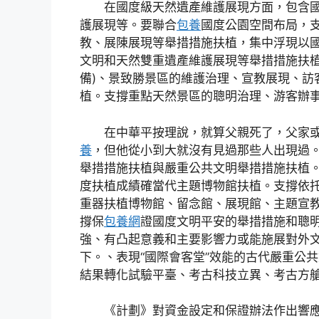
在國度級天然遺產維護展現方面，包含國
護展現等。要聯合
包養
國度公園空間布局，支
教、展陳展現等舉措措施扶植，集中浮現以
文明和天然雙重遺產維護展現等舉措措施扶
備)、景致勝景區的維護治理、宣教展現、訪
植。支撐重點天然景區的聰明治理、游客辦
在中華平按理說，就算父親死了，父家或
養
，但他從小到大就沒有見過那些人出現過
舉措措施扶植與嚴重公共文明舉措措施扶植
度扶植成績確當代主題博物館扶植。支撐依
重器扶植博物館、留念館、展現館、主題宣
撐保
包養網
證國度文明平安的舉措措施和聰
強、有凸起意義和主要影響力或能施展對外
下。、表現“國際會客堂”效能的古代嚴重公
結果轉化試驗平臺、考古科技立異、考古方
《計劃》對資金設定和保證辦法作出響應