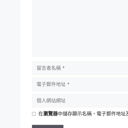
言
留
言
者
電
名
子
稱
郵
個
件
人
地
網
在
瀏覽器
中儲存顯示名稱、電子郵件地址
址
站
網