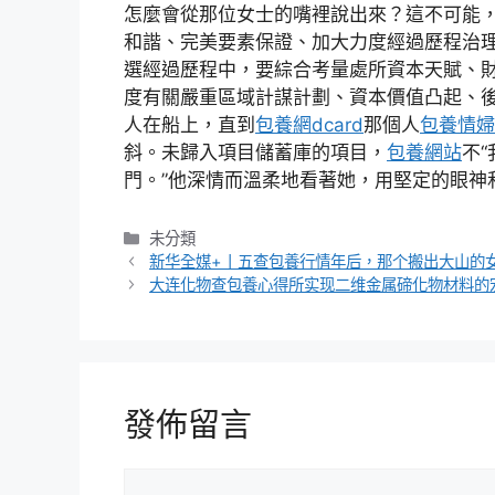
怎麼會從那位女士的嘴裡說出來？這不可能
和諧、完美要素保證、加大力度經過歷程治
選經過歷程中，要綜合考量處所資本天賦、
度有關嚴重區域計謀計劃、資本價值凸起、
人在船上，直到
包養網dcard
那個人
包養情婦
斜。未歸入項目儲蓄庫的項目，
包養網站
不“
門。”他深情而溫柔地看著她，用堅定的眼神
分
未分類
類
新华全媒+丨五查包養行情年后，那个搬出大山的
大连化物查包養心得所实现二维金属碲化物材料的
發佈留言
留