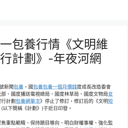
一包養行情《文明維
行計劃》-年夜河網
號新聞
包養
，國
包養
包養一個月價錢
度成長改造委會
玩部、國度播送電視總局、國度林草局、國度文物局
女
實行計劃
包養網單次
》停止了修訂，修訂后的《文明
短
(以下簡稱《計劃》)于近日印發。
焦重點範疇、保持題目導向、明白財權事權、強化監