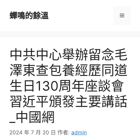
跳
至
蟬鳴的餘溫
選
主
要
單
內
容
中共中心舉辦留念毛
澤東查包養經歷同道
生日130周年座談會
習近平頒發主要講話
_中國網
2024 年 7 月 20 日
作者:
admin