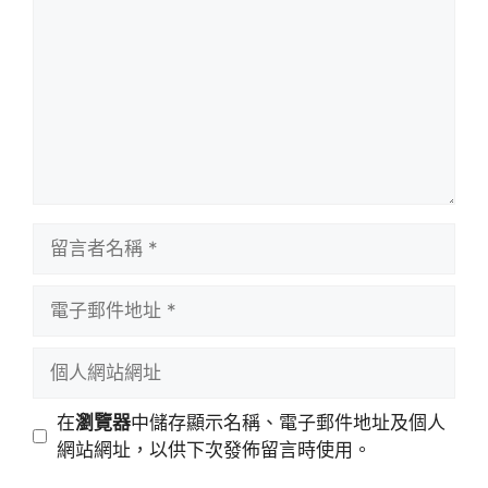
言
留
言
者
電
名
子
稱
郵
個
件
人
地
網
在
瀏覽器
中儲存顯示名稱、電子郵件地址及個人
址
站
網站網址，以供下次發佈留言時使用。
網