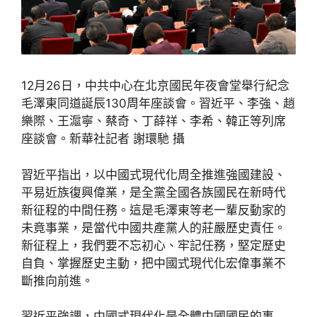
12月26日，中共中心在北京國民年夜會堂舉行紀念
毛澤東同道誕辰130周年座談會。習近平、李強、趙
樂際、王滬寧、蔡奇、丁薛祥、李希、韓正等列席
座談會。新華社記者 謝環馳 攝
習近平指出，以中國式現代化周全推進強國建設、
平易近族復興偉業，是全黨全國各族國民在新時代
新征程的中間任務。這是毛澤東等老一輩反動家的
未竟事業，是當代中國共產黨人的莊嚴歷史責任。
新征程上，我們要不忘初心、牢記任務，堅定歷史
自負、掌握歷史主動，把中國式現代化宏偉事業不
斷推向前進。
習近平強調，中國式現代化是全體中國國民的事