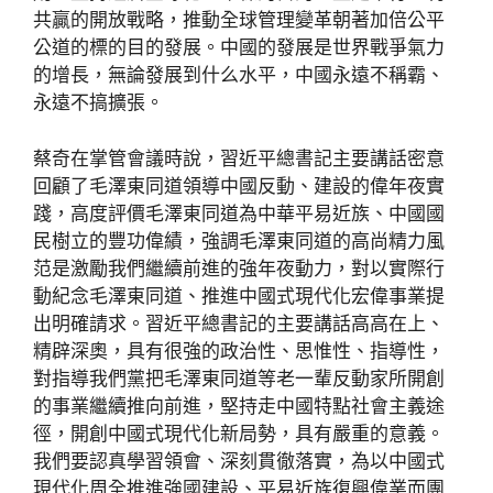
共贏的開放戰略，推動全球管理變革朝著加倍公平
公道的標的目的發展。中國的發展是世界戰爭氣力
的增長，無論發展到什么水平，中國永遠不稱霸、
永遠不搞擴張。
蔡奇在掌管會議時說，習近平總書記主要講話密意
回顧了毛澤東同道領導中國反動、建設的偉年夜實
踐，高度評價毛澤東同道為中華平易近族、中國國
民樹立的豐功偉績，強調毛澤東同道的高尚精力風
范是激勵我們繼續前進的強年夜動力，對以實際行
動紀念毛澤東同道、推進中國式現代化宏偉事業提
出明確請求。習近平總書記的主要講話高高在上、
精辟深奧，具有很強的政治性、思惟性、指導性，
對指導我們黨把毛澤東同道等老一輩反動家所開創
的事業繼續推向前進，堅持走中國特點社會主義途
徑，開創中國式現代化新局勢，具有嚴重的意義。
我們要認真學習領會、深刻貫徹落實，為以中國式
現代化周全推進強國建設、平易近族復興偉業而團