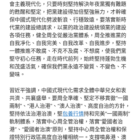
會主義現代化，只要時刻堅持解決年夜黨獨有難題
的甦醒和堅定，把黨建設得加倍堅強無力，才幹確
保中國式現代化劈波斬浪、行穩致遠。要落實新時
代黨的建設總請求，以黨的政治建設統領黨的建設
各項任務，健全周全從嚴治黨體系，周全推進黨的
自我凈化、自我完美、自我改革、自我進步，堅持
一體推進不敢腐、不克不及腐、不想腐，使我們黨
堅守初心任務，走在時代前列，始終堅持蓬勃生機
和茂盛活氣，確保我們黨永遠不變質、不變色、不
變味。
習近平強調，中國式現代化需求全體中華兒女和衷
共濟、共襄盛舉。要周全準確、堅定不移貫徹“一國
兩制”、“港人治港”、“澳人治澳”、高度自治的方針，
堅持依法治港治澳，堅
包養行情
持和完美“一國兩制”
軌制體系，落實中心周全管治權，落實“愛國者治
港”、“愛國者治澳”原則，堅持中心周全管治權和保
證特別行政區高度自治權相統一。支撐噴鼻港、澳