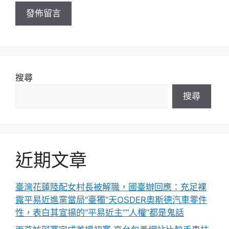
址
搜尋
搜尋
近期文章
臺灣花蓮陸配女村長被解職，國臺辦回應：充足裸
露平易近進黨當局“臺獨”天OSDER奧斯德汽車零件
性，表白其宣揚的“平易近主”“人權”都是鬼話