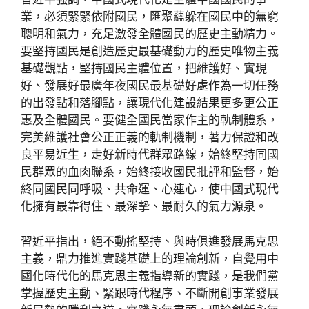
業，必須緊緊依附國民，匯聚蘊躲在國民中的無窮
聰明和氣力，充足激發全體國民的歷史主動精力。
要堅持國民是創造歷史最基礎動力的歷史唯物主義
基礎觀點，堅持國民主體位置，把維護好、實現
好、發展好最廣年夜國民最基礎好處作為一切任務
的出發點和落腳點，讓現代化建設結果更多更公正
惠及全體國民。要健全國民當家作主的軌制體系，
完美維護社會公正正義的軌制機制，著力保證和改
良平易近生，走好新時代群眾路線，始終堅持同國
民群眾的血肉聯系，始終接收國民批評和監督，始
終同國民同呼吸、共命運、心連心，使中國式現代
化擁有最靠得住、最深摯、最耐久的氣力源泉。
習近平指出，絕不動搖堅持、與時俱進發展馬克思
主義，鼎力推進實踐基礎上的理論創新，自覺用中
國化時代化的馬克思主義指導新的實踐，是我們黨
掌握歷史主動、緊跟時代程序、不斷開創事業發展