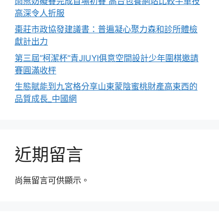
雨燕妨礙賽完成首場初賽 高台包養網站比較手車技
高深令人折服
棗莊市政協發建議書：普遍凝心聚力森和診所體檢
獻計出力
第三屆“柯潔杯”青JIUYI俱意空間設計少年圍棋邀請
賽圓滿收枰
生態賦能到九宮格分享山東蒙陰蜜桃財產高東西的
品質成長_中國網
近期留言
尚無留言可供顯示。