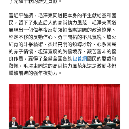
了光耀千秋的歷史貢獻。
習近平強調，毛澤東同道把本身的平生獻給黨和國
民，留下了永志后人的高尚精力風范。毛澤東同道
展現出一個偉年夜反動領袖高瞻遠矚的政治遠見、
堅定不移的反動信心、勇于開拓的不凡氣魄、爐火
純青的斗爭藝術、杰出高明的領導才幹、心系國民
的赤子情懷、坦蕩寬廣的胸懷境界、艱苦奮斗的優
良作風，贏得了全黨全國各族
包養網
國民的愛戴和
敬佩，毛澤東同道的高尚精力風范永遠是激勵我們
繼續前進的強年夜動力。