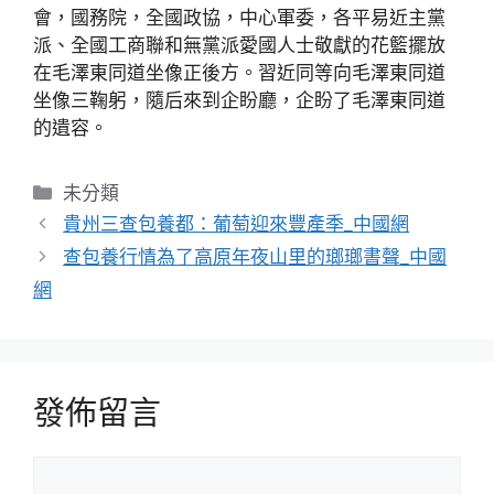
會，國務院，全國政協，中心軍委，各平易近主黨
派、全國工商聯和無黨派愛國人士敬獻的花籃擺放
在毛澤東同道坐像正後方。習近同等向毛澤東同道
坐像三鞠躬，隨后來到企盼廳，企盼了毛澤東同道
的遺容。
分
未分類
類
貴州三查包養都：葡萄迎來豐產季_中國網
查包養行情為了高原年夜山里的瑯瑯書聲_中國
網
發佈留言
留