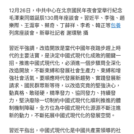
12月26日，中共中心在北京國民年夜會堂舉行紀念
毛澤東同道誕辰130周年座談會。習近平、李強、趙
樂際、王滬寧、蔡奇、丁薛祥、李希、韓正等
包養
列席座談會。新華社記者 謝環馳 攝
習近平強調，改造開放是當代中國年夜踏步趕上時
代的主要法寶，是決定中國式現代化成敗的關鍵一
招。推進中國式現代化，必須進一個步驟周全深化
改造開放，不斷束縛和發展社會生產力、束縛和增
強社會活氣。要順應時代發展新趨勢、實踐發展新
請求、國民群眾新等待，以改造究竟的堅強決心，
動真格、敢碰硬，精準發力、協同發力、持續發
力，堅決廢除一切制約中國式現代化順利推進的體
制機制障礙，全方位為中國式現代化源源不斷注進
新的動力，不斷拓展中國式現代化的發展空間。
習近平指出，中國式現代化是中國共產黨領導的社