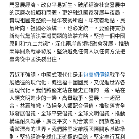
門發展經濟、改良平易近生、破解經濟社會發展中
的深層次牴觸和問題，更好融進國家發展年夜局。
實現祖國完整統一是年夜勢所趨、年夜義地點、民
氣所向，祖國必須統一，也必定統一。要堅持貫徹
新時代黨解決臺灣問題的總體方略，堅持一個中國
原則和“九二共識”，深化兩岸各領域融會發展，推動
兩岸關系戰爭發展，堅決避免任何人以任何方法把
臺灣從中國決裂出往。
習近平強調，中國式現代化是走
包養網價錢
戰爭發
展途徑的現代化，既造福中國國民，又促進世界各
國現代化。我們將堅定站在歷史正確的一邊、站在
人類文明進步的一邊，高舉戰爭、發展、一起配
合、共贏旗幟，弘揚全人類配合價值，推動落實全
球發展倡議、全球平安倡議、全球文明倡議，推動
構建耐久戰爭、廣泛平安、配合繁榮、開放包涵、
清潔漂亮的世界。我們將堅定維護國際關系基礎準
則，堅持經濟全球化正確標的目的，堅定奉行互利