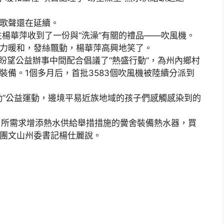
歌聲還在延續。
華萍收到了一份與“洗澡”有關的禮品——吹風機。
風力暖和，發絲飄動，楊華萍高興地笑了。
盼望公益辦事中間配合倡議了“熱盛行動”，為州內鄉村
裝備。1個多月后，首批3583個吹風機被陸續分派到
”公益運動，邊境平易近族地域的孩子們感觸感染到的
1所需求增添熱水供給舉措措施的黌舍裝備熱水器，買
青團文山州委書記楊仕麗說。