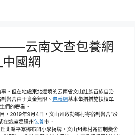
——云南文查包養網
_中國網
的事。但在地處東北邊境的云南省文山壯族苗族自治
宿制黌舍由于資金無限、
包養網
基本舉措措施扶植單
先生們的奢看。
，2019年9月4日，文山州啟動鄉村寄宿制黌舍“盼
聚在這座邊疆州
包養
市。
在丘北縣平寨鄉布凹小學揭牌，文山州鄉村寄宿制黌舍