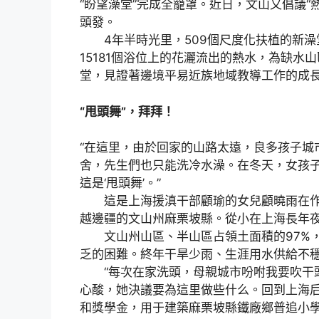
“盼望澡堂”完成全籠罩。近日，文山又倡議
頭發。
4年半時光里，509個尺度化扶植的新澡
15181個浴位上的花灑流出的熱水，為缺
堂，見證著邊境平易近族地域教導工作的成
“甩頭舞”，拜拜！
“在這里，由於回家的山路太遠，良多孩子城
舍，先生們也只能洗冷水澡。在冬天，女孩
這是‘甩頭舞’。”
這是上海援滇干部顧瑜的女兒顧曉雨在作文
越邊疆的文山州麻栗坡縣。從小在上海長年
文山州山區、半山區占領土面積的97%，
乏的困難。終年干旱少雨、生涯用水供給不
“每次在家洗頭，母親城市吩咐我要吹干頭發
心酸，她決議要為這里做些什么。回到上海
和獎學金，用于建築麻栗坡縣鐵廠鄉普追小