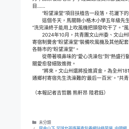
目……
“盼望澡堂”項目扶植告一段落，花灑下的
這個冬天，馬關縣小格木小學五年級先生楊
“洗完澡終于能用上吹風機把頭發吹干了。”
2024年10月，共青團文山州委、文山州
寄宿制黌舍“盼望澡堂”裝備吹風機及其他配套
各縣市的“盼望澡堂”。
從帶著噴鼻味的“愛心洗澡包”到“熱盛行動
關愛愈發細致進微。
“將來，文山州還將投進資金，為全州18
通鄉村寄宿先生洗澡難的‘最后一百米’。”共
（本報記者吉哲鵬 熊軒昂 陸君鈺）
分
未分類
類
昆侖山下 足球女孩逐夢查包養網站綠茵場_中國網