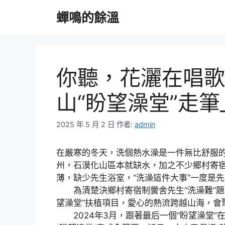
跳
蟬鳴的餘溫
至
主
要
內
容
你聽，花灑在唱歌
山“盼望澡堂”走筆
2025 年 5 月 2 日
作者:
admin
在嚴寒的冬天，洗個熱水澡是一件無比舒服
州，石漠化山區本就缺水，加之不少鄉村寄
薄，缺少先生浴室，“洗澡這件大事”一度是
為清楚決鄉村寄宿制黌舍先生“洗澡難”題目
望澡堂”扶植項目，愛心的熱流跨越山海，會
2024年3月，跟著最后一個“盼望澡堂”