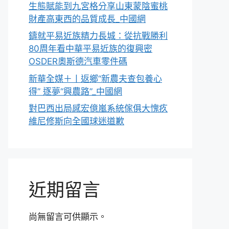
生態賦能到九宮格分享山東蒙陰蜜桃
財產高東西的品質成長_中國網
鑄就平易近族精力長城：從抗戰勝利
80周年看中華平易近族的復興密
OSDER奧斯德汽車零件碼
新華全媒＋丨返鄉“新農夫查包養心
得” 逐夢“興農路”_中國網
對巴西出局感宏億嵐系統傢俱大愧疚
維尼修斯向全國球迷道歉
近期留言
尚無留言可供顯示。