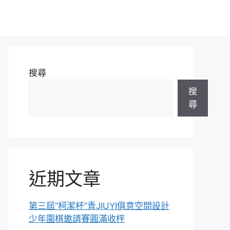
搜尋
搜
尋
近期文章
第三屆“柯潔杯”青JIUYI俱意空間設計
少年圍棋邀請賽圓滿收枰