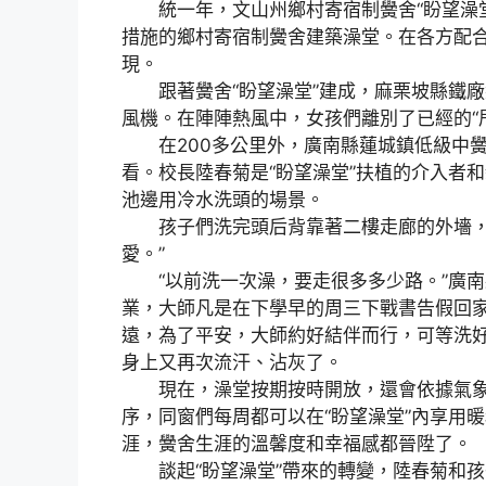
統一年，文山州鄉村寄宿制黌舍“盼望澡堂
措施的鄉村寄宿制黌舍建築澡堂。在各方配合
現。
跟著黌舍“盼望澡堂”建成，麻栗坡縣鐵廠
風機。在陣陣熱風中，女孩們離別了已經的“
在200多公里外，廣南縣蓮城鎮低級中黌舍
看。校長陸春菊是“盼望澡堂”扶植的介入者
池邊用冷水洗頭的場景。
孩子們洗完頭后背靠著二樓走廊的外墻，等
愛。”
“以前洗一次澡，要走很多多少路。”廣南
業，大師凡是在下學早的周三下戰書告假回
遠，為了平安，大師約好結伴而行，可等洗
身上又再次流汗、沾灰了。
現在，澡堂按期按時開放，還會依據氣象
序，同窗們每周都可以在“盼望澡堂”內享用
涯，黌舍生涯的溫馨度和幸福感都晉陞了。
談起“盼望澡堂”帶來的轉變，陸春菊和孩