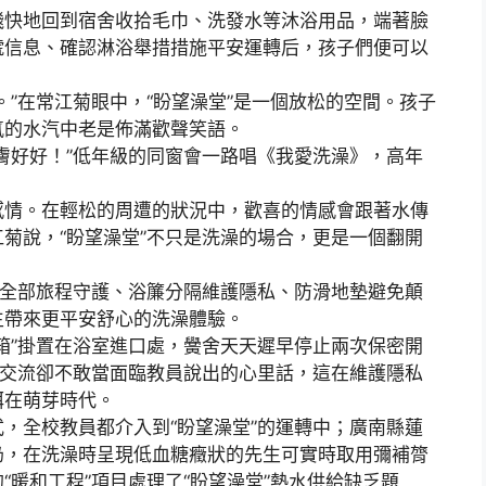
快地回到宿舍收拾毛巾、洗發水等沐浴用品，端著臉
號信息、確認淋浴舉措措施平安運轉后，孩子們便可以
在常江菊眼中，“盼望澡堂”是一個放松的空間。孩子
氳的水汽中老是佈滿歡聲笑語。
好好！”低年級的同窗會一路唱《我愛洗澡》，高年
情。在輕松的周遭的狀況中，歡喜的情感會跟著水傳
菊說，“盼望澡堂”不只是洗澡的場合，更是一個翻開
。
全部旅程守護、浴簾分隔維護隱私、防滑地墊避免顛
生帶來更平安舒心的洗澡體驗。
”掛置在浴室進口處，黌舍天天遲早停止兩次保密開
中交流卻不敢當面臨教員說出的心里話，這在維護隱私
弭在萌芽時代。
全校教員都介入到“盼望澡堂”的運轉中；廣南縣蓮
奶，在洗澡時呈現低血糖癥狀的先生可實時取用彌補膂
暖和工程”項目處理了“盼望澡堂”熱水供給缺乏題