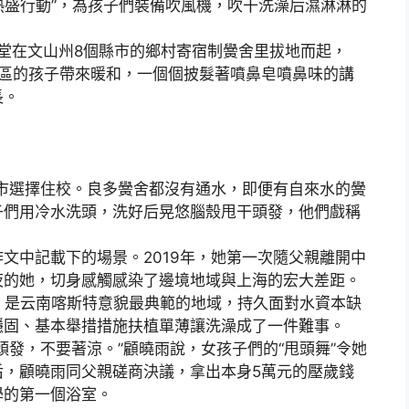
“熱盛行動”，為孩子們裝備吹風機，吹干洗澡后濕淋淋的
堂在文山州8個縣市的鄉村寄宿制黌舍里拔地而起，
水山區的孩子帶來暖和，一個個披髮著噴鼻皂噴鼻味的講
長。
市選擇住校。良多黌舍都沒有通水，即便有自來水的黌
子們用冷水洗頭，洗好后晃悠腦殼甩干頭發，他們戲稱
中記載下的場景。2019年，她第一次隨父親離開中
夜的她，切身感觸感染了邊境地域與上海的宏大差距。
是云南喀斯特意貌最典範的地域，持久面對水資本缺
穩固、基本舉措措施扶植單薄讓洗澡成了一件難事。
，不要著涼。”顧曉雨說，女孩子們的“甩頭舞”令她
后，顧曉雨同父親磋商決議，拿出本身5萬元的壓歲錢
學的第一個浴室。