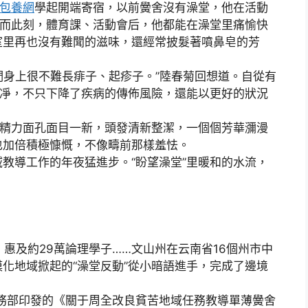
包養網
學起開端寄宿，以前黌舍沒有澡堂，他在活動
。而此刻，體育課、活動會后，他都能在澡堂里痛愉快
室里再也沒有難聞的滋味，還經常披髮著噴鼻皂的芳
身上很不難長痱子、起疹子。”陸春菊回想道。自從有
潔凈，不只下降了疾病的傳佈風險，還能以更好的狀況
精力面孔面目一新，頭發清新整潔，一個個芳華瀰漫
也加倍積極慷慨，不像疇前那樣羞怯。
導工作的年夜猛進步。“盼望澡堂”里暖和的水流，
”，惠及約29萬論理學子……文山州在云南省16個州市中
化地域掀起的“澡堂反動”從小暗語進手，完成了邊境
務部印發的《關于周全改良貧苦地域任務教導單薄黌舍