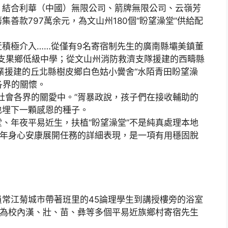
、結合利華（中國）無限公司、箭牌無限公司、云嶺芳
善款797萬余元，為文山州180個“盼望澡堂”供給配
極介入……從僅有9名寄宿制先生的廣南縣壩美鎮董
黑支果鄉低級中學；從文山州消防救濟支隊援建的西疇縣
企業援建的丘北縣樹皮鄉白色姑小黌舍“水陌青田盼望澡
各界的關懷。
會各界的關愛中。”胥暴政說，孩子們在接收輔助的
也埋下一顆感恩的種子。
年夜平易近生，扶植“盼望澡堂”不是純真處理本地
少年身心安康展開任務的詳細表現，是一項有用穩固脫
常江菊城市帶著班里的45論理學生到講授樓旁的浴室
已成為校內漢、壯、苗、彝等多個平易近族鄉村寄宿先生