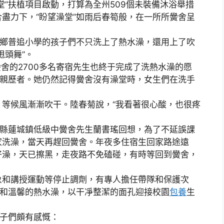
”扶植項目啟動，打算為全州509個未裝備沐浴舉措
盡力下，“盼望澡堂”如雨后春筍般，在一所所黌舍呈
鄉普追小學的孩子們不只洗上了熱水澡，還用上了吹
甩頭舞”。
的2700多名寄宿先生也終于完成了洗熱水澡的愿
和親歷者。她仍然記得黌舍沒有澡堂時，女生們在洗手
候風漸漸吹干。陸春菊說，“我看著很心酸，也很疼
縣蓮城鎮低級中黌舍先生蘭書瑤回想，為了不延誤課
家洗澡，當天再趕回黌舍。年夜多住宿生回家路途遠
好澡，天已擦黑，走夜路不免磕碰，有時等回到黌舍，
和講授運動等停止調劑，有專人擔任帶隊和保護次
暖和溫馨的熱水澡，以干凈整潔的面孔迎接校園
包養
生
子們頗有感慨：