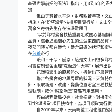
基礎辦學前提的看法》指出，用3到5年的盡
提。
但由于貧苦水平深，財務艱苦年夜，文山
措施。在“盼望澡堂”扶植項目實行前，文山全
萬余名寄宿先生存在洗澡難題目。
“以前鄉村黌舍扶植重要追蹤關心基礎辦學
品質，還要追蹤關心先生的生涯東西的品質。
夜部門時光都在黌舍，黌舍周遭的狀況和衛生
在
包養
必行。
暖和、干凈、感恩，這是文山州很多鄉村
村寄宿制黌舍處理“洗澡這件大事”，展示出
花灑噴灑出的股股熱水，折射出下層管理
聯合各黌舍的地輿周遭的狀況、天氣特色和
針，采取新建、改建、變動位置浴室三種扶植
理軌制，確保“盼望澡堂”常態有用應用。
經由過程當局投進、社會捐獻、對接愛心
到“盼望澡堂”項目扶植中，為項目順遂實行
自2019年以來，云南盼望工程也經由過程