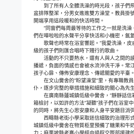
到了所有人全體洗澡的時光段，孩子們飛
盆排隊整潔，分男女進進雙方澡堂。教員掛
開端享用這段暖和的快活時間。
“同窗們每周最等待的工作之一就是洗澡。”
們在嘩啦啦的水聲平分享快活和小機密，氤
歌聲也時常在浴室響起。“我愛洗澡，皮膚
級的孩子們則匯合唱時下賤行的歌曲。
活動的不只要熱水，還有人與人之間的感
播遞，負面的情感也會被水流沖洗干凈。常江
孩子心扉、傳佈安康理念、傳遞關愛的平臺
在文山黌舍的“盼望澡堂”里，有專職教員
仆，逐步完整的舉措措施和細致的關心為先
在廣南縣蓮城鎮低級中黌舍，“靜靜話信箱
箱檢討，以如許的方法“凝聽”孩子們在浴室
的同時，將先生心思安康和人身平安題目消
西疇縣老街小學采取迷信細致的治理形式，
城鎮低級中黌舍在物質柜里預備了糖果和牛
力；麻栗坡縣老寨小學經由過程交際部援建的“