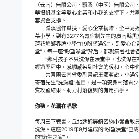
（云南）無限公司、飄柔（中國）無限公司
華揚帆基金等愛心企業和小我的支撐下，共籌集
套資金支撐。
滬滇協作幫扶、愛心企業捐贈、全平易近積
幕小學，到有3277名寄宿制先生的廣南縣
蓮花塘鄉界牌小學“119盼望澡堂”，到愛心
堂”，每一座“盼望澡堂”背后，都凝集著社會
“鄉村孩子不只洗澡在澡堂中，也洗澡在社
經過歷程中，感觸感染到社會的暖和，心中
共青團云南省委副書記王顥茗說，小澡堂、
寄宿先生“洗澡難”題目，是一項安身村落青
貧攻堅結果、助力村落復興的有用抓手。
你聽，花灑在唱歌
每周三下戰書，丘北縣錦屏鎮密納小黌舍教員
洗澡。這座2019年9月建成的“盼望澡堂”
的“衛生之家”。