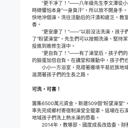
“更干凈了！”——八年級先生李文澤從小
時總懼怕本身“一身臭汗”，所以放不開身手
快地沖個澡，洗往活動后的汗漬和疲乏。教
香。
“更安康了！”——“以前沒法洗澡，孩子們
了“盼望澡堂”，先生們可以按期洗澡、堅持
投進到進修生涯中。
“更自負了！”——有了澡堂后，孩子們的
的臉蛋加倍自負。在講堂和運動中，孩子們
小小一方浴室，見證著邊境平易近族地域教
滋潤著孩子們的生長之路。
可洗，可喜！
籌集6500萬元資金，新建509個“盼望澡堂
率先完成鄉村寄宿制澡堂全籠罩。這場在石漠
地域孩子們洗上熱水澡的愿看。
2014年，教導部、國度成長改造委、財