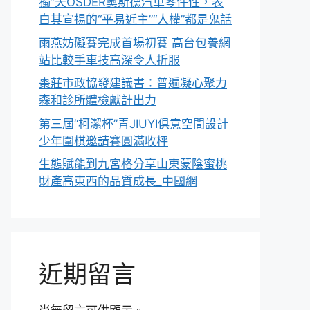
獨”天OSDER奧斯德汽車零件性，表
白其宣揚的“平易近主”“人權”都是鬼話
雨燕妨礙賽完成首場初賽 高台包養網
站比較手車技高深令人折服
棗莊市政協發建議書：普遍凝心聚力
森和診所體檢獻計出力
第三屆“柯潔杯”青JIUYI俱意空間設計
少年圍棋邀請賽圓滿收枰
生態賦能到九宮格分享山東蒙陰蜜桃
財產高東西的品質成長_中國網
近期留言