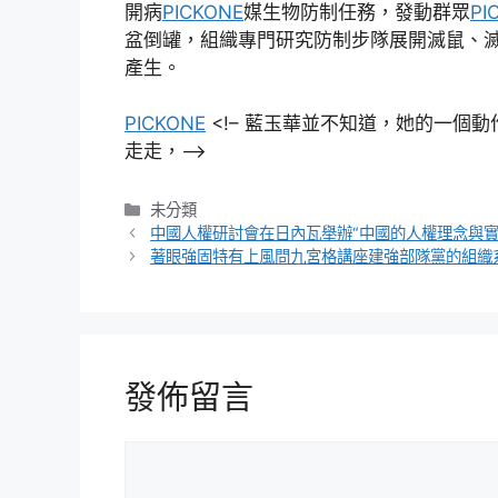
開病
PICKONE
媒生物防制任務，發動群眾
PI
盆倒罐，組織專門研究防制步隊展開滅鼠、
產生。
PICKONE
<!– 藍玉華並不知道，她的一個
走走，–>
分
未分類
類
中國人權研討會在日內瓦舉辦“中國的人權理念與實行
著眼強固特有上風問九宮格講座建強部隊黨的組織系
發佈留言
留
言