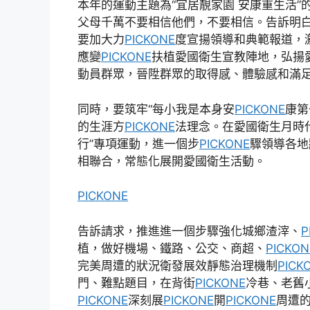
本年的運動主題為“宜居靚家園 安康重生活
父母千萬不要相信他們，不要相信。告訴明
要加大力
PICKONE
度宣揚領導和典範報道，
應變
PICKONE
扶植愛國衛生宣教陣地，弘揚
動員群眾，晉陞群眾的取得感、體驗感和滿
同時，要筑牢“每小我是本身安
PICKONE
康第
的生涯方
PICKONE
法理念。在愛國衛生月時
行”專項運動，進一個步
PICKONE
驟領導各地
相聯合，常態化展開愛國衛生活動。
PICKONE
告訴請求，推進進一個步驟強化城鄉渣滓、
P
植，做好機場、鐵路、公交、商超、
PICKON
完美周遭的狀況衛發展效靜態治理機制
PICK
門、難點題目，在背街
PICKONE
冷巷、老舊
PICKONE
深刻展
PICKONE
開
PICKONE
周遭