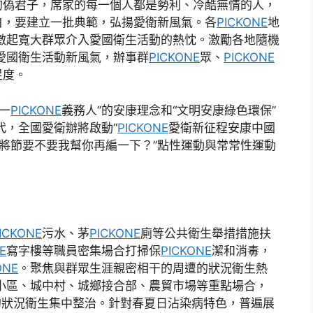
”的偽君子，席家的每一個人都是勢利、冷酷無情的人，
白，要建立一批典範，弘揚愛衛新風氣。各
PICKONE
地
激起寬大群眾介入愛國衛生活動的熱忱。激勵各地隨機
愛國衛生活動新風氣，辦事群
PICKONE
眾、
PICKONE
足度。
一
PICKONE
義務人”的安康理念和“文明安康綠色環保”
代，全國愛衛辦將啟動“
PICKONE
愛衛新征程安康中國
將節要不要我幫你再編一下？”點性運動與常常性運動
ICKONE
污水、茅
PICKONE
廁等公共衛生舉措措施扶
E
寫字樓等職員密集場合打掃保
PICKONE
潔和消毒，
ONE
。聚焦與群眾生涯親密相干的周遭的狀況衛生熱
小區、城中村、城鄉接合部、農貿市場等重點場合，
的狀況衛生集中整治。針對春夏日沾染病特色，普遍展