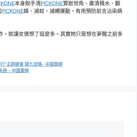
CKONE
本身脫手清
PICKONE
算逝世角、肅清積水、翻
滅
PICKONE
蟑、滅蚊、滅蠅運動，有用預防前言沾染病
動作，就讓女僕想了這麼多。其實她只是想在夢醒之前多
”主題邊會 闖九宮格- 中國軍網
統 – 中國軍網