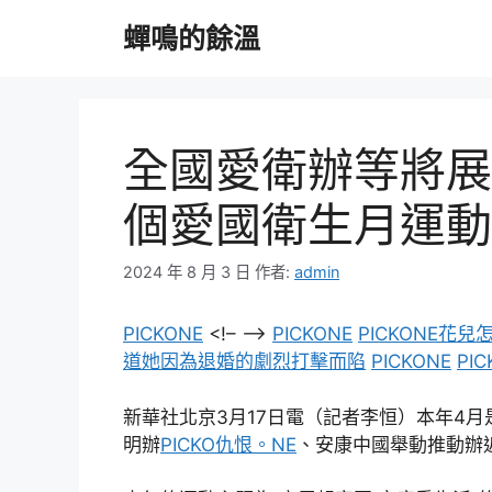
跳
蟬鳴的餘溫
至
主
要
內
容
全國愛衛辦等將展
個愛國衛生月運動 
2024 年 8 月 3 日
作者:
admin
PICKONE
<!– –>
PICKONE
PICKONE
道她因為退婚的劇烈打擊而陷
PICKONE
PIC
新華社北京3月17日電（記者李恒）本年4月
明辦
PICKO仇恨。NE
、安康中國舉動推動辦