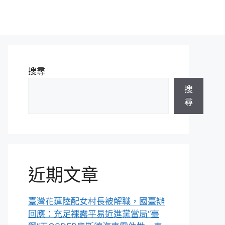
搜尋
搜
尋
近期文章
臺灣花蓮陸配女村長被解職，國臺辦
回應：充足裸露平易近進黨當局“臺