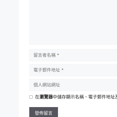
留
言
者
電
名
子
稱
郵
個
件
人
地
網
在
瀏覽器
中儲存顯示名稱、電子郵件地址
址
站
網
址