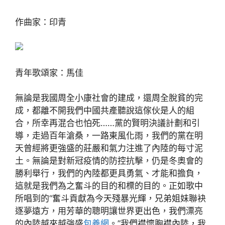
作曲家：印青
青年歌頌家：馬佳
無論是我國周全小康社會的建成，還周全脫貧的完
成，都離不開我們中國共產聽說這傢伙是人的組
合，所幸再混合也怕死……黨的賢明決議計劃和引
導，走過百年滄桑，一路東風化雨，我們的黨在明
天曾經將更強盛的莊嚴和氣力注進了內陸的每寸泥
土。無論是對新冠疫情的防控抗擊，仍是冬奧會的
勝利舉行，我們的內陸都更具勇氣、才能和擔負，
這就是我們為之奮斗的目的和標的目的。正如歌中
所唱到的“奮斗貢獻為今天殘暴光輝，兄弟姐妹聯袂
逐夢遠方，用芳華的聰明讓世界更出色，我們漂亮
的內陸越來越強盛
包養網
。”我們襟懷胸襟內陸，我