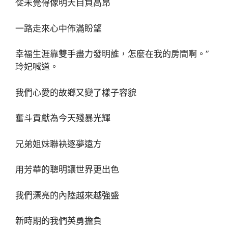
從未覺得像明天自負高昂
一路走來心中佈滿盼望
幸福生涯靠雙手盡力發明誰，怎麼在我的房間啊。”
玲妃喊道。
我們心愛的故鄉又變了樣子容貌
奮斗貢獻為今天殘暴光輝
兄弟姐妹聯袂逐夢遠方
用芳華的聰明讓世界更出色
我們漂亮的內陸越來越強盛
新時期的我們英勇擔負