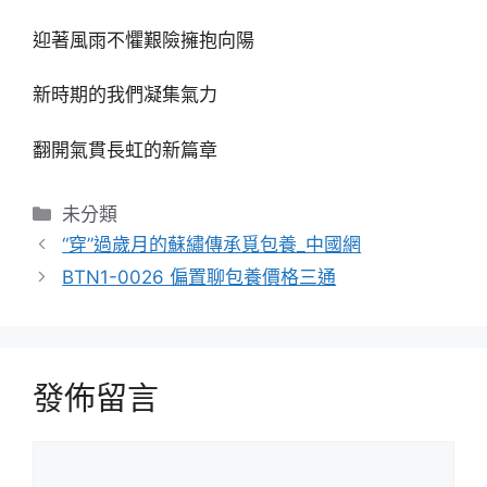
迎著風雨不懼艱險擁抱向陽
新時期的我們凝集氣力
翻開氣貫長虹的新篇章
分
未分類
類
“穿”過歲月的蘇繡傳承覓包養_中國網
BTN1-0026 偏置聊包養價格三通
發佈留言
留
言