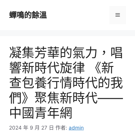
跳
至
蟬鳴的餘溫
選
主
要
單
內
容
凝集芳華的氣力，唱
響新時代旋律 《新
查包養行情時代的我
們》聚焦新時代——
中國青年網
2024 年 9 月 27 日
作者:
admin