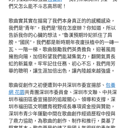
們又怎么能不斗志高昂呢！
歌曲實其實在描寫了我們本身真正的的感觸感染，
我們是“青年”，我們是“現在怎麼辦？你知道，所以
告訴我你的心臟的想法。”魯漢預期玲妃抓住了肩
膀。“國民”，我們都是新時期年夜廈扶植中的一磚一
瓦、一階一梯。歌曲鼓勵我們英勇擔負，迎著風雨
擁抱向陽，加倍盼望我們能凝集氣力，翻開氣貫長
虹的新篇章。牢牢記住任務、初心不忘，我們用芳
華的聰明，讓生涯加倍出色，讓內陸越來越強盛。
歌曲從創作之初便遭到中共深圳市委宣揚部、
包養
網 花園
共青團深圳市委員會、深圳市文聯、中共深
圳市福田區委宣揚部的追蹤關心、領導和支撐，深
圳市福田區文明體育視野成長專項資金授與贊助，
深圳市青少年運動中間在歌曲創作經過歷程中授與
了鼎力協助，為歌曲的創作、制作和推行，奠基了