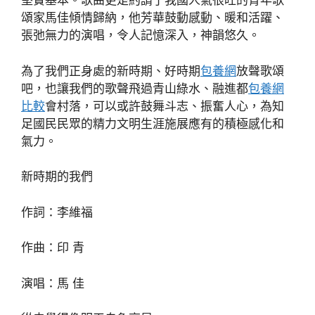
堅實基本。歌曲更是約請了我國人氣很旺的青年歌
頌家馬佳傾情歸納，他芳華鼓動感動、暖和活躍、
張弛無力的演唱，令人記憶深入，神韻悠久。
為了我們正身處的新時期、好時期
包養網
放聲歌頌
吧，也讓我們的歌聲飛過青山綠水、融進都
包養網
比較
會村落，可以或許鼓舞斗志、振奮人心，為知
足國民民眾的精力文明生涯施展應有的積極感化和
氣力。
新時期的我們
作詞：李維福
作曲：印 青
演唱：馬 佳