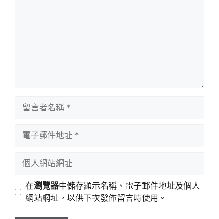
留
言
者
電
名
子
稱
郵
個
件
人
地
網
在
瀏覽器
中儲存顯示名稱、電子郵件地址及個人
址
站
網站網址，以供下次發佈留言時使用。
網
址