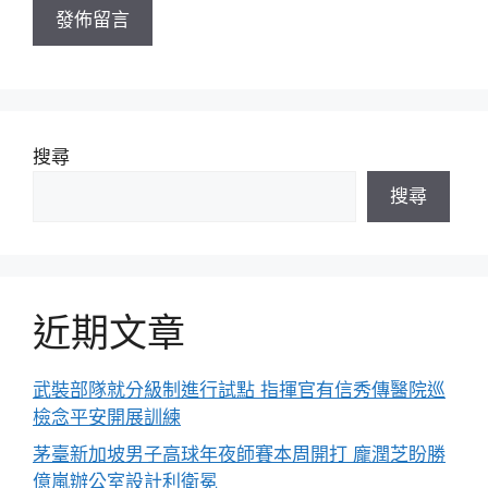
搜尋
搜尋
近期文章
武裝部隊就分級制進行試點 指揮官有信秀傳醫院巡
檢念平安開展訓練
茅臺新加坡男子高球年夜師賽本周開打 龐潤芝盼勝
億嵐辦公室設計利衛冕