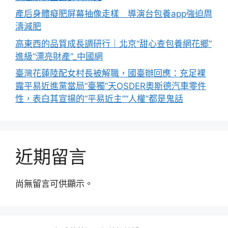
產后身體癡肥屏幕抽像走樣 導演台包養app強迫周
濤減肥
高東西的品質成長調研行｜北京“甜心查包養網花鄉”
進級“漂亮財產”_中國網
臺灣花蓮陸配女村長被解職，國臺辦回應：充足裸
露平易近進黨當局“臺獨”天OSDER奧斯德汽車零件
性，表白其宣揚的“平易近主”“人權”都是鬼話
近期留言
尚無留言可供顯示。