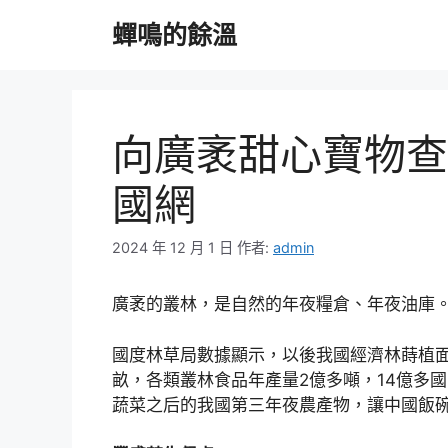
跳
蟬鳴的餘溫
至
主
要
內
容
向廣袤甜心寶物查
國網
2024 年 12 月 1 日
作者:
admin
廣袤的叢林，是自然的年夜糧倉、年夜油庫
國度林草局數據顯示，以後我國經濟林蒔植面
畝，各類叢林食品年產量2億多噸，14億多國
蔬菜之后的我國第三年夜農產物，讓中國飯