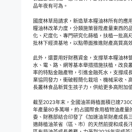
品年夜有可為。
國度林草局請求，新造草本糧油林所有的應
糧油林改革力度，分類施策晉陞產量東西的
化、尺度化、專門研究化蒔植，扶植一批高
批林下經濟基地，以點帶面推進財產高質高
此外，還要用好財務資金，支撐草本糧油林
水、電、路、網等基本舉措措施扶植，改良
率的特點金融產物，引進金融死水，支撐成
業協同發力，衝破輕簡化栽培、機械采收、
長叢林食品新質生孩子力，供給更多高附加
截至2023年末，全國油茶蒔植面積已達730
年產量80多萬噸，約占國際食用植物油產量的
委、財務部結合印發了《加速油茶財產成長三年
適蒔植油茶省（區、市）的天然前提和成長
區布局油茶成長義務，力爭到2025年完成茶