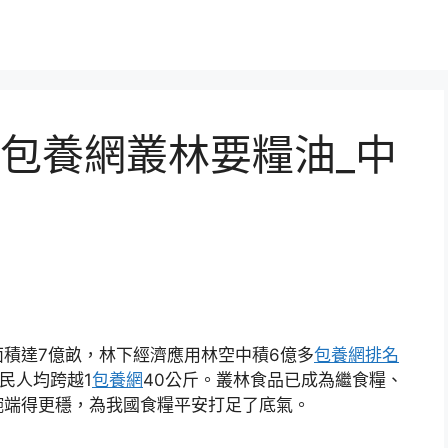
包養網叢林要糧油_中
。
積達7億畝，林下經濟應用林空中積6億多
包養網排名
民人均跨越1
包養網
40公斤。叢林食品已成為繼食糧、
碗端得更穩，為我國食糧平安打足了底氣。