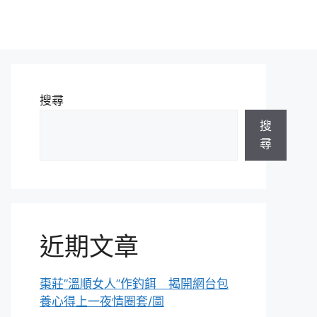
搜尋
搜
尋
近期文章
棗莊”溫順女人”作釣餌 揭開網台包
養心得上一夜情圈套/圖