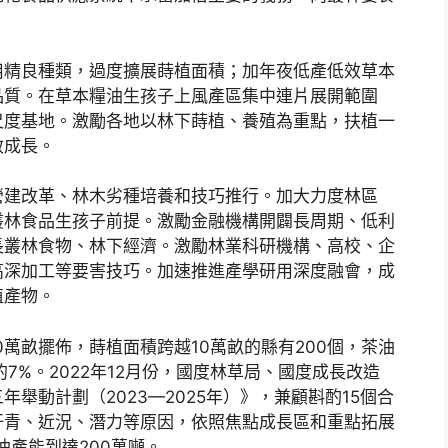
用精良種類，過度擴展蒔植面積；加年夜低產低效草本
品質。在草本糧油生孩子上風產區集中連片展開範圍
尺度基地。激勵各地以林下蒔植、養殖為重點，扶植一
效成長。
營建改革、林木劣種培養和技巧推行。加大力度林區
叢林食品生孩子前提。激勵金融機構開闢長周期、低利
長叢林食物、林下經濟。激勵林業科研機構、高校、企
高深加工等要害技巧。加速推進產學研用深度融會，成
值產物。
0萬畝擺佈，蒔植面積跨越10萬畝的縣有200個，茶油
7%。2022年12月份，國度林草局、國度成長改造
舉動計劃（2023—2025年）》，兼顧斟酌15個合
汗青、近況、潛力等原因，依照焦點成長區和重點拓展
油產能到達200萬噸。