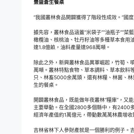
豐盛蒼生餐桌
“我國叢林食品開闢獲得了階段性成效。”國
據先容，叢林食品涵蓋“米袋子”“油瓶子”“菜
橄欖油、核桃油、牡丹籽油等多種草本食用
達1.8億畝，油料產量達968萬噸。
除此之外，新興叢林食品異軍崛起，竹筍、噴鼻
萬噸。叢林特點食物、草本調料、草本飲料等
只、林畜5000余萬頭，還有林糧、林菌、
生的餐桌。
開闢叢林食品，既能做年夜叢林“糧庫”，又能
主要舉動。在全國2800多個縣中，有240
經濟年產值約1萬億元，帶動數萬萬林農增收
吉林省林下人參財產就是一個勝利的例子。