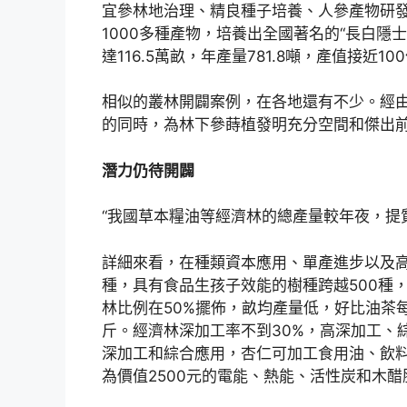
宜參林地治理、精良種子培養、人參產物研發
1000多種產物，培養出全國著名的“長白隱士
達116.5萬畝，年產量781.8噸，產值接近10
相似的叢林開闢案例，在各地還有不少。經
的同時，為林下參蒔植發明充分空間和傑出
潛力仍待開闢
“我國草本糧油等經濟林的總產量較年夜，提
詳細來看，在種類資本應用、單產進步以及高
種，具有食品生孩子效能的樹種跨越500種
林比例在50%擺佈，畝均產量低，好比油茶
斤。經濟林深加工率不到30%，高深加工、
深加工和綜合應用，杏仁可加工食用油、飲料
為價值2500元的電能、熱能、活性炭和木