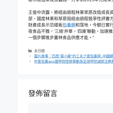
王俊中流露，將經由過程林業草原改造成長
部、國度林業和草原局經由過程競爭性評審
財產成長示范樣板
包養網
和窪地，今朝已實行
夜食品不雅，‘三綠’并舉，‘四庫’聯動，加速
一個步驟進步叢林食品供應才能。”
分
未分類
類
圖片故事｜巴西“莫小龍”的工夫之查包養道_中國
中查包養app國甲烷控排舉動為全球甲烷減排注進
發佈留言
留
言