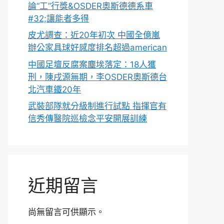
論“工”行獎&OSDER奧斯德德系車
#32;讓能者多得
皮尤調查：近20年初次 中國全億嵐
辦公家具球好感度排名超過american
中國足壇反腐案塵埃落定：18人獲
刑，陳戌源無期，李OSDER奧斯德台
北汽車鐵20年
武裝部隊就分級制進行試點 指揮官有
信秀傳醫院巡檢念平安開展訓練
近期留言
尚無留言可供顯示。