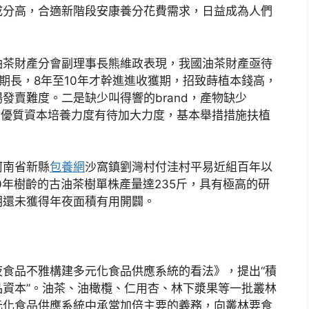
成分高，合適新階段安康養分花費需求，日益成為人們
油茶財產分會副理事長熊維政表現，我國油茶財產亟待
期長，8年至10年才幹進進收獲期，招致蒔植本錢高，
發賣難度。二是缺少叫得響的brand，產物缺少
行和優質資本培養力度有待加大力度，基本舉措措施扶植
河南省新縣
包養網
沙窩鎮劉灣村付洼村平易近組百年以
0年樹齡的古油茶樹單株產量達235斤，具有極高的研
朝還未獲得年夜面積有用開闢。
食品不雅構建多元化食品供應系統的看法》，提出“積
資本”。油茶、油橄欖、仁用杏、林下漿果等一批叢林
元化食品供應系統中承當加倍主要的義務，向叢林要食