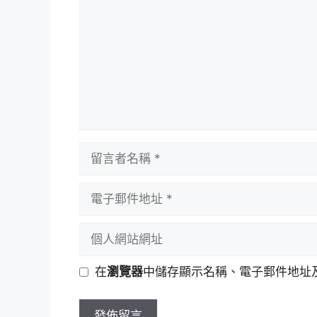
留
言
者
電
名
子
稱
郵
個
件
人
地
網
在
瀏覽器
中儲存顯示名稱、電子郵件地址
址
站
網