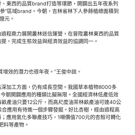
、東西的品質brand打造等環節，開闢出五年夜系列
參”區域brand。今朝，吉林省林下人參蒔植總面積到
0億元。
由過程鼎力展開叢林迷信運營，在晉陞叢林東西的品質
前提，完成生態效益與經濟效益的協調同一。
質增效的潛力也很年夜。”王俊中說。
深加工方面，仍有成長空間。我國草本植物8000多
，今朝開闢應用的種類比擬無限。全國經濟林低產低效
每畝產油只要12公斤，而高尺度油茶林畝產油可達40公
綜合應用有待進一個步驟發掘。好比杏樹，經由過程高
；應用氣化多聯產技巧，1噸價值700元的杏殼可轉化
醋肥料等產物。