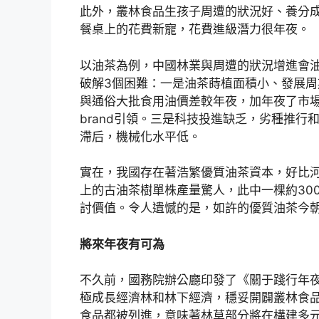
此外，叢林食品生孩子周遭的狀況好、養分
餐桌上的花費新寵，花費進級潛力很年夜。
以油茶為例，中國林業與周遭的狀況增進會
破解3個困難：一是油茶蒔植面積小、發展周
與通俗大批食用油價差較年夜，加年夜了市場
brand引領。三是科技投進缺乏，劣種推
滯后，機械化水平低。
實在，我國存在著浩繁優質油茶資本，好比
上的古油茶樹單株產量驚人，此中一棵約30
討價值。令人遺憾的是，如許的優質油茶今
將來年夜有可為
不久前，國務院辦公廳印發了《關于踐行年夜
極成長經濟林和林下經濟，穩妥開闢叢林食品
食品都被列進，意味著林草部分將在構建多