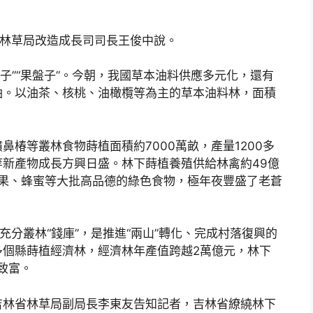
度林草局改造成長司司長王俊中說。
籃子”“果盤子”。今朝，我國草本油料供應多元化，還有
油。以油茶、核桃、油橄欖等為主的草本油料林，面積
椿等叢林食物蒔植面積約7000萬畝，產量1200多
新產物成長方興日盛。林下蒔植養殖供給林禽約49億
林果、蜂蜜等大批高品德的綠色食物，極年夜豐盛了老蒼
充分叢林“錢庫”，是推進“兩山”轉化、完成村落復興的
0多個縣蒔植經濟林，經濟林年產值跨越2萬億元，林下
致富。
吉林省林草局副局長李東友告知記者，吉林省繚繞林下