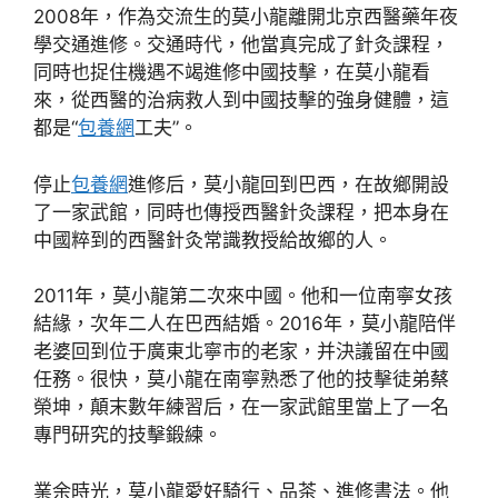
2008年，作為交流生的莫小龍離開北京西醫藥年夜
學交通進修。交通時代，他當真完成了針灸課程，
同時也捉住機遇不竭進修中國技擊，在莫小龍看
來，從西醫的治病救人到中國技擊的強身健體，這
都是“
包養網
工夫”。
停止
包養網
進修后，莫小龍回到巴西，在故鄉開設
了一家武館，同時也傳授西醫針灸課程，把本身在
中國粹到的西醫針灸常識教授給故鄉的人。
2011年，莫小龍第二次來中國。他和一位南寧女孩
結緣，次年二人在巴西結婚。2016年，莫小龍陪伴
老婆回到位于廣東北寧市的老家，并決議留在中國
任務。很快，莫小龍在南寧熟悉了他的技擊徒弟蔡
榮坤，顛末數年練習后，在一家武館里當上了一名
專門研究的技擊鍛練。
業余時光，莫小龍愛好騎行、品茶、進修書法。他