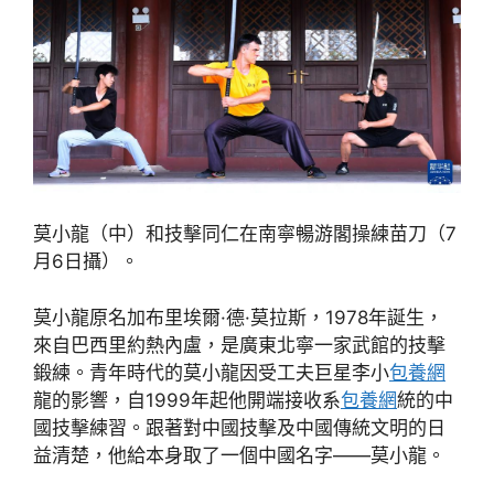
莫小龍（中）和技擊同仁在南寧暢游閣操練苗刀（7
月6日攝）。
莫小龍原名加布里埃爾·德·莫拉斯，1978年誕生，
來自巴西里約熱內盧，是廣東北寧一家武館的技擊
鍛練。青年時代的莫小龍因受工夫巨星李小
包養網
龍的影響，自1999年起他開端接收系
包養網
統的中
國技擊練習。跟著對中國技擊及中國傳統文明的日
益清楚，他給本身取了一個中國名字——莫小龍。