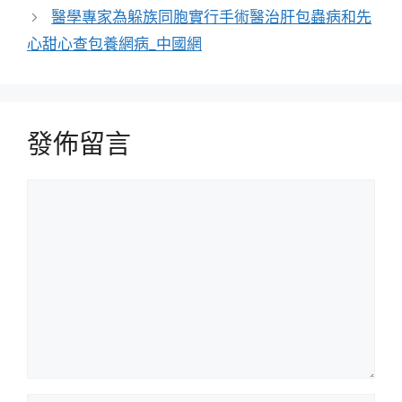
醫學專家為躲族同胞實行手術醫治肝包蟲病和先
心甜心查包養網病_中國網
發佈留言
留
言