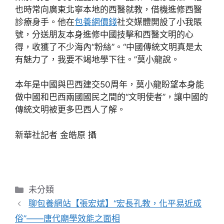
也時常向廣東北寧本地的西醫就教，借機進修西醫
診療身手。他在
包養網價錢
社交媒體開設了小我賬
號，分送朋友本身進修中國技擊和西醫文明的心
得，收獲了不少海內“粉絲”。“中國傳統文明真是太
有魅力了，我要不竭地學下往。”莫小龍說。
本年是中國與巴西建交50周年，莫小龍盼望本身能
做中國和巴西兩國國民之間的“文明使者”，讓中國的
傳統文明被更多巴西人了解。
新華社記者 金皓原 攝
分
未分類
類
聊包養網站【張宏斌】“宏長孔教，化平易近成
俗”——唐代廟學效能之面相