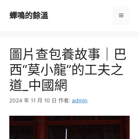
跳
至
蟬鳴的餘溫
選
主
要
單
內
容
圖片查包養故事｜巴
西“莫小龍”的工夫之
道_中國網
2024 年 11 月 10 日
作者:
admin