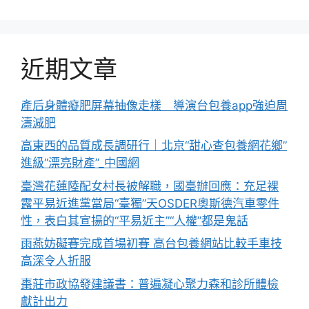
近期文章
產后身體癡肥屏幕抽像走樣 導演台包養app強迫周
濤減肥
高東西的品質成長調研行｜北京“甜心查包養網花鄉”
進級“漂亮財產”_中國網
臺灣花蓮陸配女村長被解職，國臺辦回應：充足裸
露平易近進黨當局“臺獨”天OSDER奧斯德汽車零件
性，表白其宣揚的“平易近主”“人權”都是鬼話
雨燕妨礙賽完成首場初賽 高台包養網站比較手車技
高深令人折服
棗莊市政協發建議書：普遍凝心聚力森和診所體檢
獻計出力