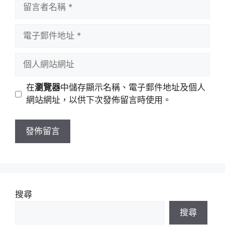
留
言
者
電
名
子
稱
郵
個
件
人
地
網
在
瀏覽器
中儲存顯示名稱、電子郵件地址及個人
址
站
網站網址，以供下次發佈留言時使用。
網
址
搜尋
搜尋