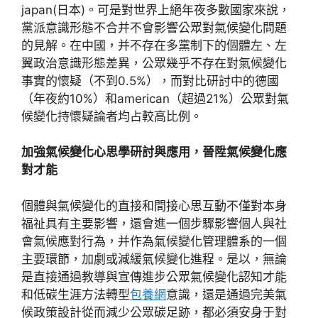
japan(日本)。可是對世界上絕年夜多數國家來說，
黨派意識形態不合并不會影響公眾對氣候變化問題
的見解。在中國，并不存在多黨制下的個體左、左
翼政治意識形態差異，公眾幾乎不存在對氣候變化
事實的懷疑（不到0.5%），而對比研討中的德國
（年夜約10%）和american（超過21%）公眾對氣
候變化持懷疑論者均占較高比例。
加強氣候變化心思學研討與應用，晉陞氣候變化應
對才能
個體與氣候變化的直接和間接心思互動不僅對本身
福祉具有主要影響，還會進一個步驟影響個人與社
會氣候應對行為，并作為氣候變化管理體系的一個
主要環節，加劇或減緩氣候變化進程。是以，無論
是直接通過教導與宣傳進步公眾氣候變化認知才能
和低碳生涯方法轉型
包養網
意識，還是通過完美氣
候政策設計從而減少公眾碳足跡，都必須安身于對