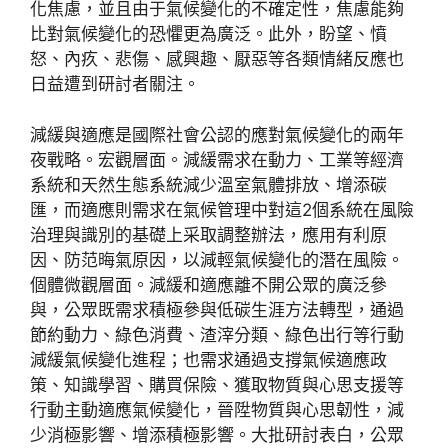
化焦慮，並且由于氣候變化的不確定性，焦慮能夠
比對氣候變化的恐懼更為廣泛。此外，盼望、憤
怒、內疚、悲傷、感興趣、厭惡等各類情緒反應也
日益遭到研討者關注。
減緩與適應是國際社會公認的應對氣候變化的兩年
夜戰略。宏觀層面。減緩需求在動力、工業等經濟
系統和天然生態系統減少溫室氣體排放、增添碳
匯，而適應則需求在氣候管理中對這2個系統在風險
治理與識別的基礎上采取調整辦法，應用有利原
因、防范晦氣原因，以減輕氣候變化的潛在風險。
個體微觀層面。減緩和適應離不開公眾的廣泛參
與，公眾既需求積極參與低碳生涯方法轉型，通過
節約動力、綠色消費、渣滓分類、綠色出行等行動
減緩氣候變化進程；也需求通過支撐氣候適應政
策、知識學習、購買保險、獲取物質與心思支援等
行動主動適應氣候變化，晉陞物質與心思韌性，減
少消極影響、增添積極影響。大批研討表白，公眾