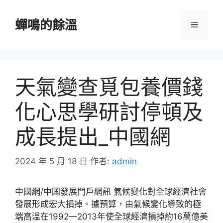
跳
至
蟬鳴的餘溫
選
主
要
單
內
容
天氣變查覓包養價錢
化心思學研討停頓及
成長提出_中國網
2024 年 5 月 18 日
作者:
admin
中國網/中國發展門戶網訊 氣候變化對全球經濟社會
發展形成宏大損掉。據預算，由氣候變化導致的極
端高溫在1992—2013年使全球經濟損掉約16萬億美