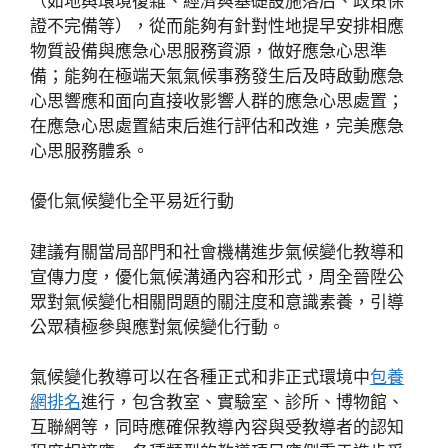
（如地輿環境復雜、經濟與基礎設施落后、政策保
證不完備等），從而能夠有針對性地提早安排相應
物質設備與應急心思服務資源，做好應急心思準
備；能夠在極端天氣氣候事務發生后及時啟動應急
心思響應和面向直接收影響人群的應急心思處置；
在應急心思處置結束后進行評估和改進，完美應急
心思服務體系。
優化氣候變化全平易近行動
建議有關當局部門和社會機構進步氣候變化教導和
宣傳力度，優化氣候溝通內容和形式，周全晉陞公
眾對氣候變化相關問題的關注度和意識素養，引導
公眾積極參與應對氣候變化行動。
氣候變化教導可以在各種正式和非正式環境中
包養
網排名
進行，包含教室、實驗室、診所、博物館、
互聯網等，同時應確保教導內容與受教導者的認知