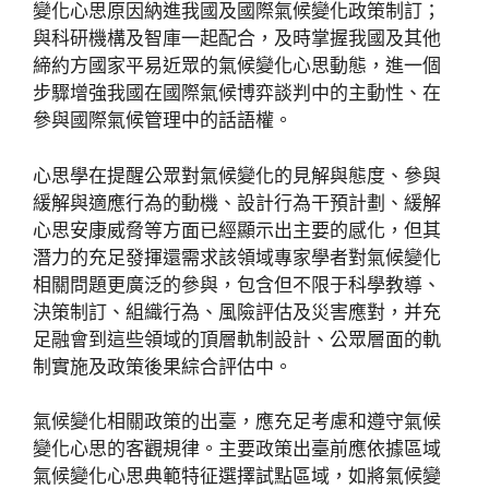
變化心思原因納進我國及國際氣候變化政策制訂；
與科研機構及智庫一起配合，及時掌握我國及其他
締約方國家平易近眾的氣候變化心思動態，進一個
步驟增強我國在國際氣候博弈談判中的主動性、在
參與國際氣候管理中的話語權。
心思學在提醒公眾對氣候變化的見解與態度、參與
緩解與適應行為的動機、設計行為干預計劃、緩解
心思安康威脅等方面已經顯示出主要的感化，但其
潛力的充足發揮還需求該領域專家學者對氣候變化
相關問題更廣泛的參與，包含但不限于科學教導、
決策制訂、組織行為、風險評估及災害應對，并充
足融會到這些領域的頂層軌制設計、公眾層面的軌
制實施及政策後果綜合評估中。
氣候變化相關政策的出臺，應充足考慮和遵守氣候
變化心思的客觀規律。主要政策出臺前應依據區域
氣候變化心思典範特征選擇試點區域，如將氣候變