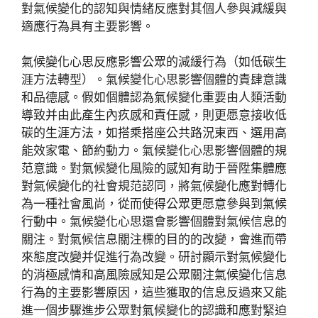
對氣候變化的認知與情緒反應對其個人參與減緩與
適應行為具有主要影響。
氣候變化心思反應影響公眾的減緩行為（如低碳生
涯方法轉型）。氣候變化心思影響個體的責肆意識
和品德感。假如個體認為氣候變化重要由人類活動
導致并由此產生內疚感和責任感，則更愿意接收低
碳的生涯方法，如搭乘搭座公共路況東西、選用高
能效家電、節約動力。氣候變化心思影響個體的規
范意識。對氣候變化風險的感知有助于晉陞集體應
對氣候變化的社會規范認同，將氣候變化應對轉化
為一種社會風尚，從而使得公眾更愿意參與到氣候
行動中。氣候變化心思還會影響個體對氣候信息的
關注。對氣候信息關注標的目的的改變，會進而帶
來態度改變并促進行為改變。研討顯示對氣候變化
的消極感情和高風險感知是公眾關注氣候變化信息
行為的主要影響原因，這些獲取的信息反過來又能
進一個步驟進步公眾對氣候變化的認識和應對緊迫