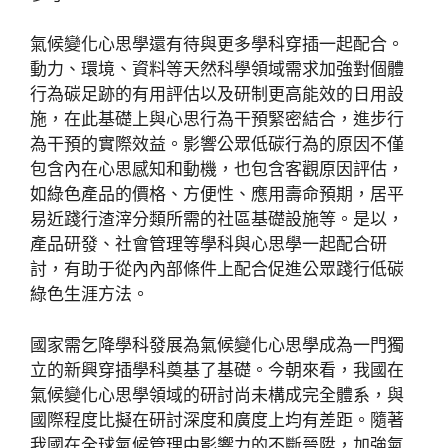
氣候變化心思學還有待與更多學科穿插一起配合。
動力、環境、資料等天然科學領域需求加強對個體
行為碳足跡的有用評估以及研制更高能效的日用設
施，在此基礎上與心思行為干預緊密結合，進步行
為干預的實際效益。影響公眾低碳行為的原因不僅
包含內在心思感知和動機，也包含客觀原因評估，
如綠色產品的價格、方便性、應用壽命預期，居平
易近踐行渣滓分類所需的社區基礎設施等。是以，
產品研發、社會管理等學科與心思學一起配合研
討，有助于從內內部條件上配合促進公眾踐行低碳
綠色生涯方法。
國家需乞降學科發展為氣候變化心思學成為一門獨
立的新興穿插學科奠基了基礎。今朝來看，我國在
氣候變化心思學領域的研討尚未構成完全體系，與
國際程度比擬在研討深度和廣度上均有差距。隨著
我國在全球氣候管理中影響力的不斷晉陞，加強氣