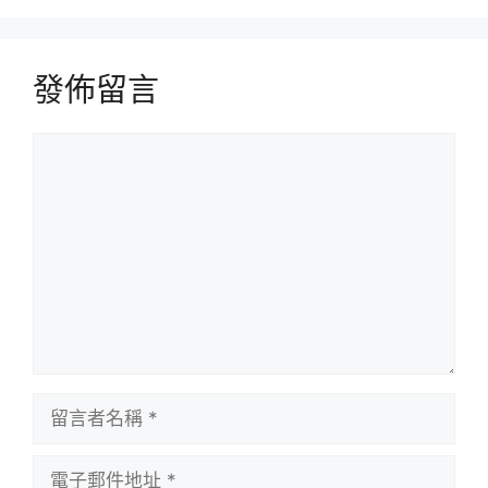
發佈留言
留
言
留
言
者
電
名