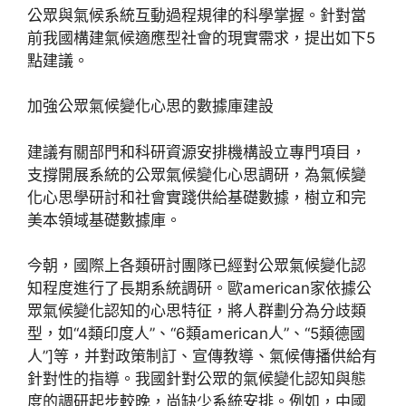
公眾與氣候系統互動過程規律的科學掌握。針對當
前我國構建氣候適應型社會的現實需求，提出如下5
點建議。
加強公眾氣候變化心思的數據庫建設
建議有關部門和科研資源安排機構設立專門項目，
支撐開展系統的公眾氣候變化心思調研，為氣候變
化心思學研討和社會實踐供給基礎數據，樹立和完
美本領域基礎數據庫。
今朝，國際上各類研討團隊已經對公眾氣候變化認
知程度進行了長期系統調研。歐american家依據公
眾氣候變化認知的心思特征，將人群劃分為分歧類
型，如“4類印度人”、“6類american人”、“5類德國
人”]等，并對政策制訂、宣傳教導、氣候傳播供給有
針對性的指導。我國針對公眾的氣候變化認知與態
度的調研起步較晚，尚缺少系統安排。例如，中國