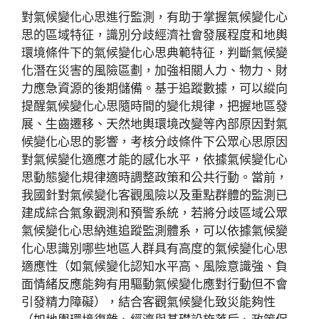
對氣候變化心思進行監測，有助于掌握氣候變化心
思的區域特征，識別分歧經濟社會發展程度和地輿
環境條件下的氣候變化心思典範特征，判斷氣候變
化潛在災害的風險區劃，加強相關人力、物力、財
力應急資源的後期儲備。基于追蹤數據，可以縱向
提醒氣候變化心思隨時間的變化規律，把握地區發
展、生齒遷移、天然地輿環境改變等內部原因對氣
候變化心思的影響，考核分歧條件下公眾心思原因
對氣候變化適應才能的感化水平，依據氣候變化心
思動態變化規律適時調整政策和公共行動。當前，
我國針對氣候變化客觀風險以及重點群體的監測已
建成綜合氣象觀測和預警系統，若將分歧區域公眾
氣候變化心思納進追蹤監測體系，可以依據氣候變
化心思識別哪些地區人群具有高度的氣候變化心思
適應性（如氣候變化認知水平高、風險意識強、負
面情緒反應能夠有用驅動氣候變化應對行動但不會
引發精力障礙），結合客觀氣候變化致災能夠性