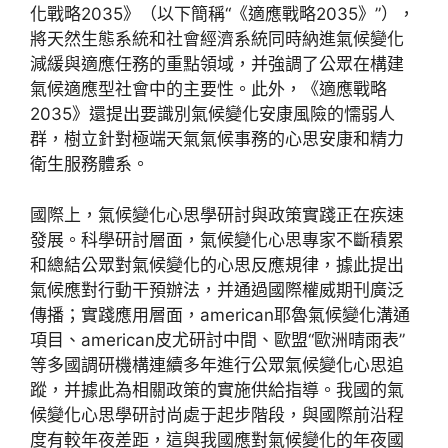
化戰略2035》（以下簡稱“《適應戰略2035》”），
將天然生態系統和社會經濟系統同時納進氣候變化
減緩與適應任務的重點領域，并強調了公眾在構建
氣候適應型社會中的主要性。此外，《適應戰略
2035》還提出要識別氣候變化安康風險的懦弱人
群，樹立針對極端天氣氣候事務的心思安康和精力
衛生服務體系。
國際上，氣候變化心思學研討與政策實踐正在疾速
發展。科學研討層面，氣候變化心思專家不斷積累
和總結公眾對氣候變化的心思反應規律，據此提出
氣候應對行動干預辦法，并通過國際權威期刊廣泛
傳播；實踐應用層面，american耶魯氣候變化溝通
項目、american皮尤研討中間、歐盟“歐洲晴雨表”
等多國調研機構連續多年進行公眾氣候變化心思追
蹤，并據此為相關政策的實施供給指導。我國的氣
候變化心思學研討尚處于起步階段，與國際前沿程
度有較年夜差距，這與我國應對氣候變化的年夜國