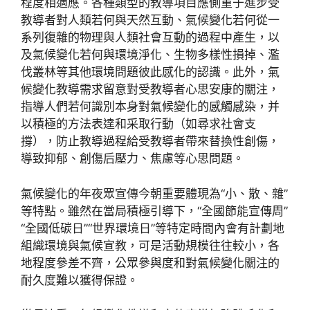
程度相適應。各種類型的教導項目應側重于進步受
教導者對人類若何與天然互動、氣候變化若何從一
系列復雜的物理與人類社會互動的過程中產生，以
及氣候變化若何與環境淨化、生物多樣性損掉、濫
伐叢林等其他環境問題彼此感化的認識。此外，氣
候變化教導需求留意對受教導者心思安康的關注，
指導人們若何識別本身對氣候變化的感觸感染，并
以積極的方法表達和采取行動（如尋求社會支
撐），防止教導過程給受教導者帶來替換性創傷，
導致抑郁、創傷后壓力、焦慮等心思問題。
氣候變化的年夜眾宣傳今朝重要體現為“小、散、雜”
等特點。雖然在當局積極引導下，“全國節能宣傳周”
“全國低碳日”“世界環境日”等特定時間內會有計劃地
組織環境與氣候宣教，可是活動規模往往較小，各
地程度參差不齊，公眾參與度和對氣候變化關注的
耐久度難以獲得保證。