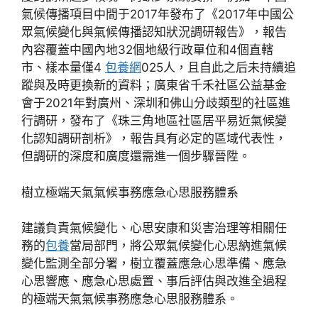
氣候傳播項目中間于2017年發布了《2017年中國公
眾氣候變化與氣候傳播認知狀況調研報告》，報告
內容覆蓋中國內地32個地級行政單位和4個直轄
市、樣本量僅4
包養網
025人，且自此之后未持續追
蹤與及時更換新的資料；廣東省千禾社區公益基金
會于2021年對廣州、深圳和佛山分歧類型的社區進
行調研，發布了《珠三角地區社區居平易近氣候變
化認知調研剖析》，報告具有必定的區域代表性，
但調研的深度和廣度還需進一個步驟晉陞。
樹立極端天氣氣候事務應急心思服務體系
建議負責氣候變化、心思安康和災害治理等相關任
務的
包養
當局部門，將公眾氣候變化心思納進氣候
變化監測全部分署，樹立覆蓋應急心思準備、應急
心思響應、應急心思處置、事后評估與改進全過程
的極端天氣氣候事務應急心思服務體系。