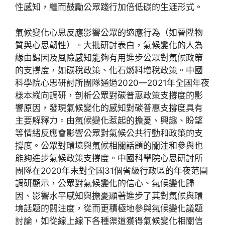
性感知，繼而鼓勵公眾踐行加倍低碳的生涯形式。
氣候變化心思反應影響公眾的適應行為（如晉陞物
質與心思韌性）。大批研討表白，氣候變化的人為
緣由歸因及風險感知能夠有用進步公眾對氣候政策
的支撐度，如碳稅政策、化石燃料增稅政策。中國
科學院心思研討所團隊通過2020—2021年全國年夜
樣本縱向調研，剖析公眾對碳普惠政策支撐度的影
響原因，發現氣候變化的感知對碳普惠支撐度具有
主要解釋力。由氣候變化惹起的擔憂、興趣、盼望
等情緒反應會影響公眾對氣候公共行動和政策的支
撐度。公眾對環境與氣候相關話題的關注和參與也
能夠進步氣候政策支撐度。中國科學院心思研討所
團隊在2020年末對全國31個省級行政區的年夜范圍
調研顯示，公眾對氣候變化的信心、氣候變化歸
因、影響水平感知與擔憂顯著進步了其對氣候與環
境話題的關注度，從而更積極地參與氣候變化議題
討論，如從線上線下各種渠道獲得氣候變化相關信