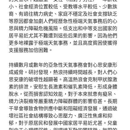
小、社會經濟位置較低、受教導水平較低、少數族
裔、有過往精力病史、家庭不穩定及社會支撐缺乏
等原因都會加劇人們經歷急性極端天氣事務后的心
思與精力障礙危機風險。低支出和中等支出國家的
居平易近尤其不難遭到這些后果的影響，因為他們
更多地裸露于極端天氣事務，並且高度貧困使獲得
支援服務加倍困難。
持續數月或數年的亞急性天氣事務會對心思安康形
成威脅。研討發現，熱浪持續時間越長，對人們心
思安康的破壞性越顯著。高溫熱浪會克制甲狀腺激
素的排泄，安慰生長激素和催乳素降低，形成身體
脫水，從而損害認知效能，對于本來就患有癡呆、
精力決裂癥等嚴重精力障礙群體的影響愈甚。長期
干旱會導致食物供應中斷和阻礙經濟發展，通過破
壞社區社會結構導致心思壓力、廣泛性焦慮和抑
郁，對于原居民和發展中國家居平易近尤甚。兒童