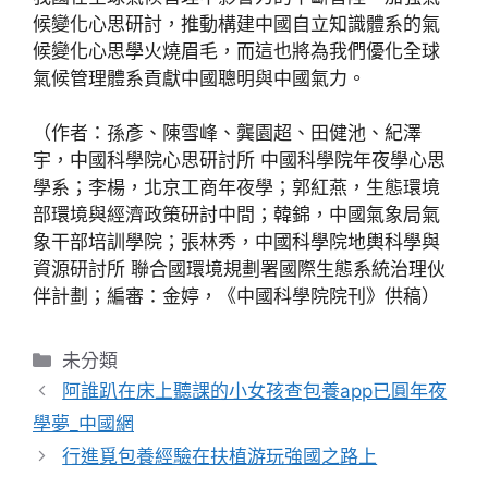
候變化心思研討，推動構建中國自立知識體系的氣
候變化心思學火燒眉毛，而這也將為我們優化全球
氣候管理體系貢獻中國聰明與中國氣力。
（作者：孫彥、陳雪峰、龔園超、田健池、紀澤
宇，中國科學院心思研討所 中國科學院年夜學心思
學系；李楊，北京工商年夜學；郭紅燕，生態環境
部環境與經濟政策研討中間；韓錦，中國氣象局氣
象干部培訓學院；張林秀，中國科學院地輿科學與
資源研討所 聯合國環境規劃署國際生態系統治理伙
伴計劃；編審：金婷，《中國科學院院刊》供稿）
分
未分類
類
阿誰趴在床上聽課的小女孩查包養app已圓年夜
學夢_中國網
行進覓包養經驗在扶植游玩強國之路上