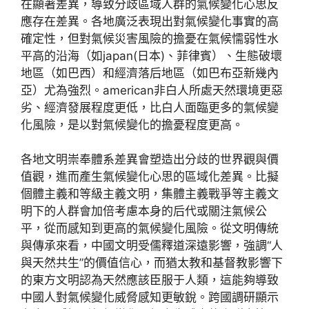
在顯著差異，導致分歧區域人群的氣候變化心思反
應存在差異。各地廣泛表現出對氣候變化事實的高
確定性，但對氣候災害風險的擔憂在氣候懦弱性水
平高的沿海（如japan(日本)、菲律賓）、生態破壞
地區（如巴西）和經濟落后地區（如巴布亞新幾內
亞）尤為強烈。american非白人所處天然環境更惡
劣、經濟發展程度更低，比白人面臨更多的氣候變
化風險，是以對氣候變化的擔憂程度更高。
各地文明崇奉體系差異會塑造出分歧的世界觀與價
值觀，進而產生氣候變化心思的區域化差異。比擬
個體主義和等級主義文明，集體主義戰爭等主義文
明下的人群會加倍考慮本身的后代或關注氣候公
平，從而感知到更高的氣候變化風險。從文明傳統
與傳承來看，中國文明受儒釋道深遠影響，強調“人
與天然共生”的價值信心，而猶太教和基督教影響下
的東方文明認為天然應該臣服于人類，這能夠導致
中國人對氣候變化威脅感知更敏銳。跨國調研顯示