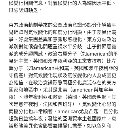
候變化相關信息，對氣候變化的人為歸因水平低、
風險認知缺乏。
東方政治軌制帶來的公眾政治意識形態分化導致平
易近眾對氣候變化的態度分化明顯，由于差異化競
爭、好處集團差異和意識形態極化，東方分歧政治
派別對氣候變化問題重視水平分歧。出于對歸屬黨
派的成分認同感，政治右翼分子（如american的平
易近主黨、英國和澳年夜利亞的工黨支撐者）比左
翼分子（如american共和黨、英國和澳年夜利亞的
守舊黨）對氣候變化現狀及氣候變化的人為成因更
為確信。在政治意識形態兩極分化廣泛存在的東方
國家和地區中，尤其是北美（american與加拿年
夜）、澳年夜利亞和歐洲（德國、英國最明顯，其
次是意年夜利、法國和西班牙），氣候變化心思的
兩極分化也非常顯著，american尤為凸起，且分化
趨勢日益擴年夜；發達的亞洲資本主義國家中，意
識形態差異也會影響氣候變化擔憂，如以色列和