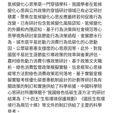
氣候變化心思學是一門穿插學科，我國學者在氣候
變化心思與公共政策的穿插研討領域已有必定研討
積累，聚焦在氣候變化心思反應最終若何促進行為
改變。已有研討包含氣候變化風險認知、氣候變化
的外顯和內隱認知、基于行為決策與社會規范等心
思學視角研討家庭節能行為決策過程、會展節水行
為、城市居平易近動力消費行為低碳化的心思動
因、公眾碳普惠支撐度的心思原因等，此外，對我
國居平易近生涯節能引導政策的效率與後果評估、
農村綠色動力消費引導政策研討、基于政策文天職
析、綠色消費監管政策模擬實驗、信息框架心思操
縱等方法對綠色消費政策若何落地、基于實驗室模
擬實驗考核優化碳普惠軌制設計的計劃等研討為有
關政策的制訂和實施供給了科學依據。中國科學院
心思研討所團隊關于“我國綠色低碳生涯方法”的研討
結果為《“十四五”生態環境保護規劃》《國民生態環
境行為規范十條》等文件的制訂供給了主要的科學
參考。