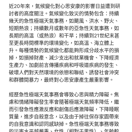
近20年來，氣候變化對心思安康的影響日益遭到研
討者的高度關注。氣候變化致災的情勢包含：持續
幾天的急性極端天氣事務，如颶風、洪水、野火、
短期熱浪；持續數月或數年的亞急性天氣事務，如
長期的高溫（或熱浪）和干旱；持續到21世紀末甚
至更長時間標準的環境變化，如高溫、海立體上
升。每種情勢的氣候變化都能夠形成分歧水平的損
掉，如損掉財產、減少支出和就業機會、下降經濟
生產力、加劇前言傳播疾病和呼吸道疾病的發生、
破壞人們對天然環境的依戀和聯結、誘發社會沖突
和群體間暴力，最終對心思安康產生嚴重影響。
經歷急性極端天氣事務會導致心思與精力障礙。焦
慮和情緒障礙發生率會隨著極端天氣頻率降低，繼
而引發急性應激反應和創傷后應激障礙，下降睡眠
質量，進步自殺意念，以及由于掉往保存家園帶來
的自我意識和認同感缺掉。急性極端天氣事務導致
的災害水平越嚴重、女性（相對于男性）、年齡較