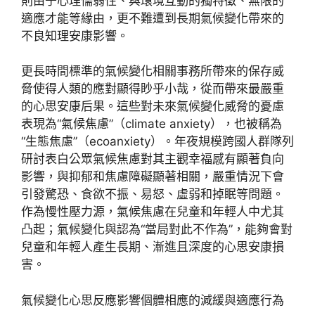
則由于心理懦弱性、與環境互動的獨特徵、無限的
適應才能等緣由，更不難遭到長期氣候變化帶來的
不良知理安康影響。
更長時間標準的氣候變化相關事務所帶來的保存威
脅使得人類的應對顯得眇乎小哉，從而帶來最嚴重
的心思安康后果。這些對未來氣候變化威脅的憂慮
表現為“氣候焦慮”（climate anxiety），也被稱為
“生態焦慮”（ecoanxiety）。年夜規模跨國人群隊列
研討表白公眾氣候焦慮對其主觀幸福感有顯著負向
影響，與抑郁和焦慮障礙顯著相關，嚴重情況下會
引發驚恐、食欲不振、易怒、虛弱和掉眠等問題。
作為慢性壓力源，氣候焦慮在兒童和年輕人中尤其
凸起；氣候變化與認為“當局對此不作為”，能夠會對
兒童和年輕人產生長期、漸進且深度的心思安康損
害。
氣候變化心思反應影響個體相應的減緩與適應行為