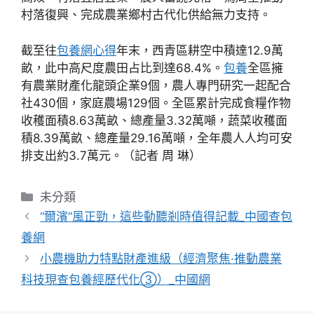
村落復興、完成農業鄉村古代化供給無力支持。
截至往
包養網心得
年末，西青區耕空中積達12.9萬
畝，此中高尺度農田占比到達68.4%。
包養
全區擁
有農業財產化龍頭企業9個，農人專門研究一起配合
社430個，家庭農場129個。全區累計完成食糧作物
收穫面積8.63萬畝、總產量3.32萬噸，蔬菜收穫面
積8.39萬畝、總產量29.16萬噸，全年農人人均可安
排支出約3.7萬元。（記者 周 琳）
分
未分類
類
“爾濱”風正勁，這些動聽剎時值得記載_中國查包
養網
小農機助力特點財產進級（經濟聚焦·推動農業
科技現查包養經歷代化③）_中國網