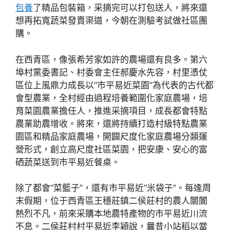
包養
了精品包裝箱，采摘完可以打包送人，將來還
想再拓寬蔬菜發賣渠道，今朝在測驗考試做社區團
購。
在西青區，像張希芳家如許的農場還有良多。第六
埠村黨委書記、村委會主任郝慶水先容，村里憑仗
區位上風鼎力成長以“市平易近菜園”為代表的古代都
會型農業，全村經由過程培養範圍化家庭農場，培
育菜園農業擔任人，推進采摘項目，成長都會特點
農業助農增收。將來，還將持續打造村級特點農業
園區和精品家庭農場，開闢尺度化家庭農場分類運
營形式，創立高尺度社區菜園，把安康、安心的富
硒蔬菜送到市平易近餐桌。
除了都會“菜籃子”，還有市平易近“米袋子”。每逢周
末假期，位于西青區王穩莊鎮二侯莊村的農人闤闠
熱烈不凡，前來采購本地農特產物的市平易近川流
不息。二侯莊村村平易近李穎說，曩昔小站稻以當