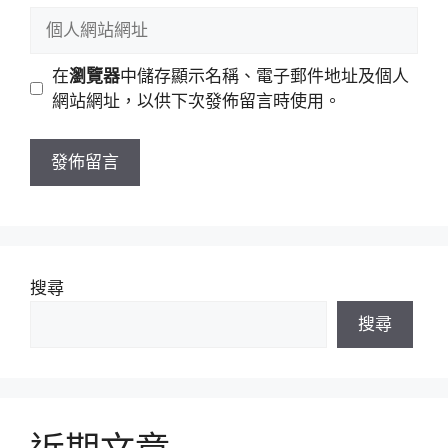
稱
郵
個
件
人
地
網
在
瀏覽器
中儲存顯示名稱、電子郵件地址及個人
址
站
網站網址，以供下次發佈留言時使用。
網
址
搜尋
搜尋