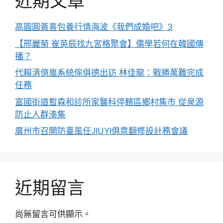
近期文章
高圓圓黃喜包養行情海波《我們成婚吧》3
【邢麗菊 崔英辰找九宮格聚會】儒學若何在韓國傳
播？
代賴清億嵐系統傢俱德出訪 林佳龍：戰勝萬難完成
任務
富國街道暫森和診所家醫科停轄區鄉村集市 從泉源
防止人群湊集
廣州市召開防臺風任JIUYI俱意翻修設計務會議
近期留言
尚無留言可供顯示。