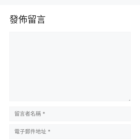
發佈留言
留
言
留
言
者
電
名
子