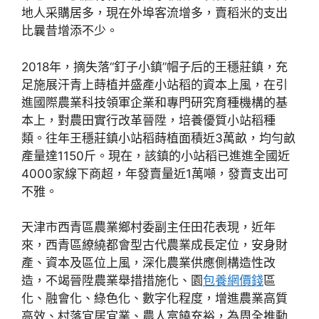
地人采購居多，現在外埠客流增多，賣稻米的支出
比曩昔增添不少。
2018年，摘失落“釘子小鎮”帽子后的王穩莊鎮，充
足施展汗青上蒔植并盛產小站稻的資本上風，在引
進國際農業科技領軍企業和專門研究育種機構的基
本上，對農田實行改革晉陞，培養優質小站稻種
類。往年王穩莊鎮小站稻蒔植面積近3萬畝，均勻畝
產量達1150斤。現在，該鎮的小站稻已進進全國近
4000家線下商超，年發賣量近1萬噸，發賣支出可
不雅。
天津市西青區農業鄉村委副主任田花表現，近年
來，西青區繚繞都會型古代農業成長定位，安身財
產、資本及區位上風，深化農業供應側構造性改
造，不竭晉陞農業舉措措施化、園
包養網價錢
區
化、融會化、綠色化、數字化程度，增進農業高質
高效、村落宜居宜業、農人富饒充裕，為周全推動