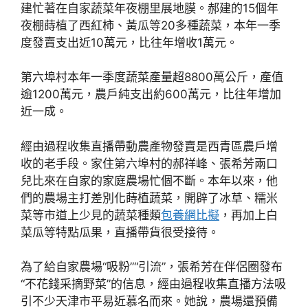
建忙著在自家蔬菜年夜棚里展地膜。郝建的15個年
夜棚蒔植了西紅柿、黃瓜等20多種蔬菜，本年一季
度發賣支出近10萬元，比往年增收1萬元。
第六埠村本年一季度蔬菜產量超8800萬公斤，產值
逾1200萬元，農戶純支出約600萬元，比往年增加
近一成。
經由過程收集直播帶動農產物發賣是西青區農戶增
收的老手段。家住第六埠村的郝祥峰、張希芳兩口
兒比來在自家的家庭農場忙個不斷。本年以來，他
們的農場主打差別化蒔植蔬菜，開辟了冰草、糯米
菜等市道上少見的蔬菜種類
包養網比擬
，再加上白
菜瓜等特點瓜果，直播帶貨很受接待。
為了給自家農場“吸粉”“引流”，張希芳在伴侶圈發布
“不花錢采摘野菜”的信息，經由過程收集直播方法吸
引不少天津市平易近慕名而來。她說，農場還預備