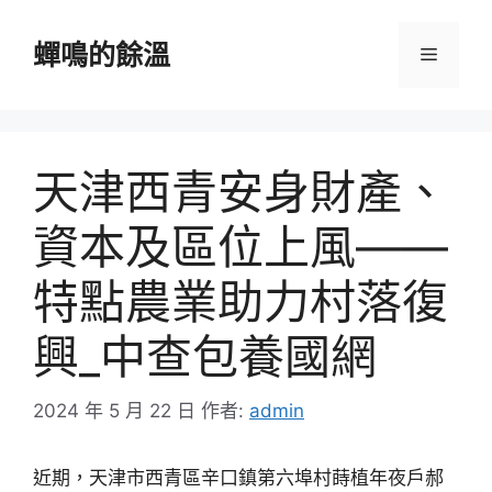
跳
至
蟬鳴的餘溫
選
主
要
單
內
容
天津西青安身財產、
資本及區位上風——
特點農業助力村落復
興_中查包養國網
2024 年 5 月 22 日
作者:
admin
近期，天津市西青區辛口鎮第六埠村蒔植年夜戶郝