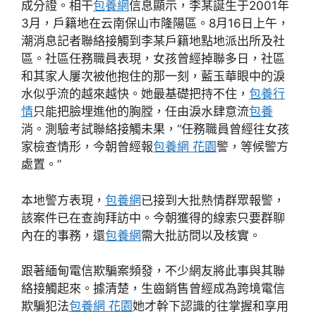
成分證。相干
包養網
信息顯示，李某誕生于2001年
3月，戶籍地在云南保山市隆陽區。8月16日上午，
潮消息記者聯絡接觸到李某戶籍地點地派出所及社
區。社區任務職員表現，女孩曾經掉聯多日，社區
和其家人屢次被他抱住的那一刻，藍玉華眼中的淚
水似乎流的越來越快。她最基礎把持不住，
包養行
情
只能把臉埋進他的胸膛，任由淚水肆意流
包養
淌。測驗考試聯絡接觸未果，“任務職員曾經往女孩
家檢查情形，今朝曾經報
包養網 花園
警，等候警方
處置。”
本地警方表現，
包養網
已接到大批熱情群眾報警，
該案件已在查詢拜訪中。今朝獲得的線索只要群聊
內在的事務，還
包養網
需大批訪問以及核實。
跟著緬甸電信欺騙案頻發，不少網友將此事與其聯
絡接觸起來。據清楚，生齒銷售曾經成為跨境電信
欺騙犯法
包養網 花園
她才幹下認識的往掌握和享用