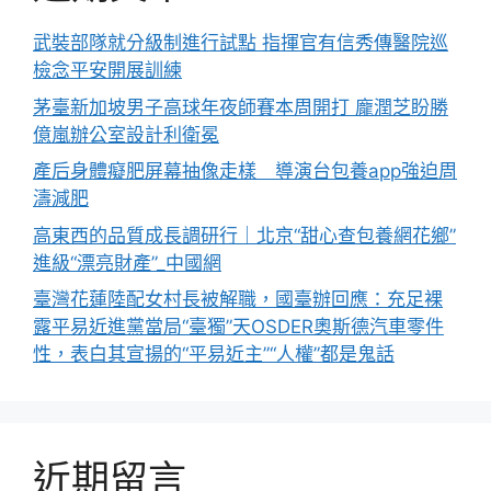
武裝部隊就分級制進行試點 指揮官有信秀傳醫院巡
檢念平安開展訓練
茅臺新加坡男子高球年夜師賽本周開打 龐潤芝盼勝
億嵐辦公室設計利衛冕
產后身體癡肥屏幕抽像走樣 導演台包養app強迫周
濤減肥
高東西的品質成長調研行｜北京“甜心查包養網花鄉”
進級“漂亮財產”_中國網
臺灣花蓮陸配女村長被解職，國臺辦回應：充足裸
露平易近進黨當局“臺獨”天OSDER奧斯德汽車零件
性，表白其宣揚的“平易近主”“人權”都是鬼話
近期留言