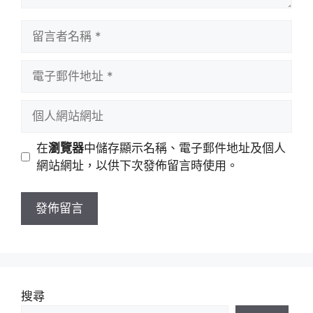
留
言
者
電
名
子
稱
郵
個
件
人
地
網
在
瀏覽器
中儲存顯示名稱、電子郵件地址及個人
址
站
網站網址，以供下次發佈留言時使用。
網
址
搜尋