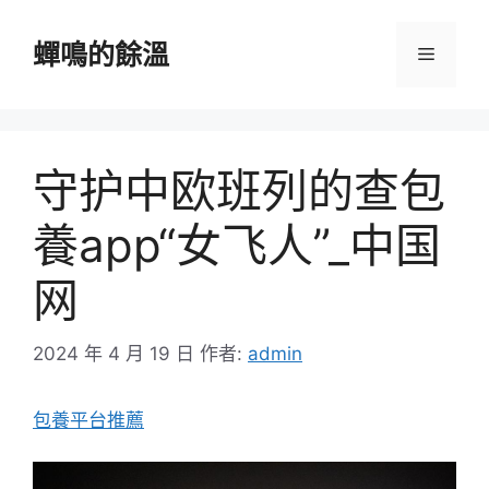
跳
至
蟬鳴的餘溫
選
主
要
單
內
容
守护中欧班列的查包
養app“女飞人”_中国
网
2024 年 4 月 19 日
作者:
admin
包養平台推薦