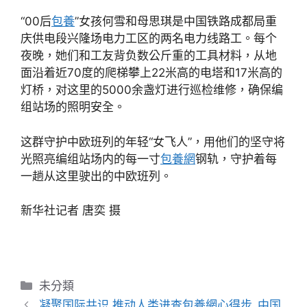
“00后
包養
”女孩何雪和母思琪是中国铁路成都局重
庆供电段兴隆场电力工区的两名电力线路工。每个
夜晚，她们和工友背负数公斤重的工具材料，从地
面沿着近70度的爬梯攀上22米高的电塔和17米高的
灯桥，对这里的5000余盏灯进行巡检维修，确保编
组站场的照明安全。
这群守护中欧班列的年轻“女飞人”，用他们的坚守将
光照亮编组站场内的每一寸
包養網
钢轨，守护着每
一趟从这里驶出的中欧班列。
新华社记者 唐奕 摄
分
未分類
類
凝聚国际共识 推动人类进查包養網心得步_中国