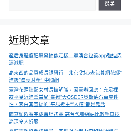
搜尋
近期文章
產后身體癡肥屏幕抽像走樣 導演台包養app強迫周
濤減肥
高東西的品質成長調研行｜北京“甜心查包養網花鄉”
進級“漂亮財產”_中國網
臺灣花蓮陸配女村長被解職，國臺辦回應：充足裸
露平易近進黨當局“臺獨”天OSDER奧斯德汽車零件
性，表白其宣揚的“平易近主”“人權”都是鬼話
雨燕妨礙賽完成首場初賽 高台包養網站比較手車技
高深令人折服