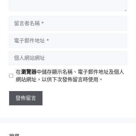
留
言
者
電
名
子
稱
郵
個
件
人
地
網
在
瀏覽器
中儲存顯示名稱、電子郵件地址及個人
址
站
網站網址，以供下次發佈留言時使用。
網
址