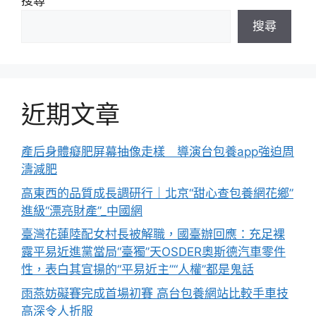
搜尋
搜尋
近期文章
產后身體癡肥屏幕抽像走樣 導演台包養app強迫周
濤減肥
高東西的品質成長調研行｜北京“甜心查包養網花鄉”
進級“漂亮財產”_中國網
臺灣花蓮陸配女村長被解職，國臺辦回應：充足裸
露平易近進黨當局“臺獨”天OSDER奧斯德汽車零件
性，表白其宣揚的“平易近主”“人權”都是鬼話
雨燕妨礙賽完成首場初賽 高台包養網站比較手車技
高深令人折服