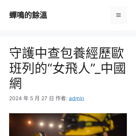
跳
至
蟬鳴的餘溫
選
主
要
單
內
容
守護中查包養經歷歐
班列的“女飛人”_中國
網
2024 年 5 月 27 日
作者:
admin