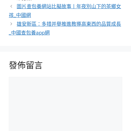
類
圖片查包養網站比擬故事丨年夜別山下的茶鄉女
孩_中國網
雄安新區：多措并舉推進教導高東西的品質成長
_中國查包養app網
發佈留言
留
言