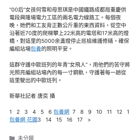
“00后”女孩何雪和母思琪是中國鐵路成都局重慶供
電段興隆場電力工區的兩名電力線路工。每個夜
晚，她們和工友背正數公斤重的東西資料，從空中
沿著近70度的爬梯攀上22米高的電塔和17米高的燈
橋，對這里的5000余盞燈停止巡檢維護修繕，確保
編組站場
包養
的照明平安。
這群守護中歐班列的年青“女飛人”，用他們的苦守將
光照亮編組站場內的每一寸鋼軌，守護著每一趟從
這里駛出的中歐班列。
新華社記者 唐奕 攝
1 2 3 4 5 6
包養網
7 8 9 10 11 12 1
包養網 花圃
3 14 15 16 17 >
分
未分類