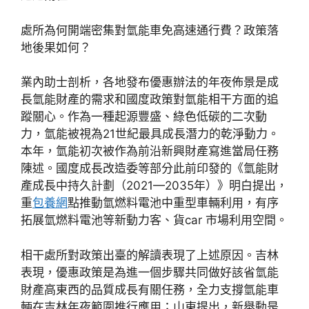
處所為何開端密集對氫能車免高速通行費？政策落
地後果如何？
業內助士剖析，各地發布優惠辦法的年夜佈景是成
長氫能財產的需求和國度政策對氫能相干方面的追
蹤關心。作為一種起源豐盛、綠色低碳的二次動
力，氫能被視為21世紀最具成長潛力的乾淨動力。
本年，氫能初次被作為前沿新興財產寫進當局任務
陳述。國度成長改造委等部分此前印發的《氫能財
產成長中持久計劃（2021—2035年）》明白提出，
重
包養網
點推動氫燃料電池中重型車輛利用，有序
拓展氫燃料電池等新動力客、貨car 市場利用空間。
相干處所對政策出臺的解讀表現了上述原因。吉林
表現，優惠政策是為進一個步驟共同做好該省氫能
財產高東西的品質成長有關任務，全力支撐氫能車
輛在吉林年夜範圍推行應用；山東提出，新舉動是