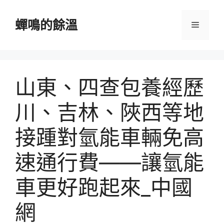
跳
至
蟬鳴的餘溫
選
主
要
單
內
容
山東、四查包養經歷
川、吉林、陜西等地
接踵對氫能車輛免高
速通行費——讓氫能
車更好跑起來_中國
網