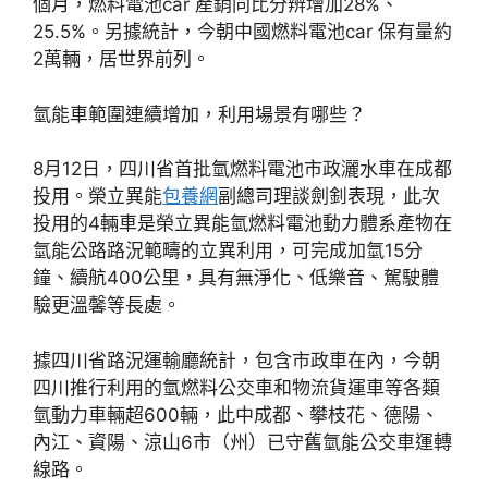
個月，燃料電池car 產銷同比分辨增加28%、
25.5%。另據統計，今朝中國燃料電池car 保有量約
2萬輛，居世界前列。
氫能車範圍連續增加，利用場景有哪些？
8月12日，四川省首批氫燃料電池市政灑水車在成都
投用。榮立異能
包養網
副總司理談劍釗表現，此次
投用的4輛車是榮立異能氫燃料電池動力體系產物在
氫能公路路況範疇的立異利用，可完成加氫15分
鐘、續航400公里，具有無淨化、低樂音、駕駛體
驗更溫馨等長處。
據四川省路況運輸廳統計，包含市政車在內，今朝
四川推行利用的氫燃料公交車和物流貨運車等各類
氫動力車輛超600輛，此中成都、攀枝花、德陽、
內江、資陽、涼山6市（州）已守舊氫能公交車運轉
線路。