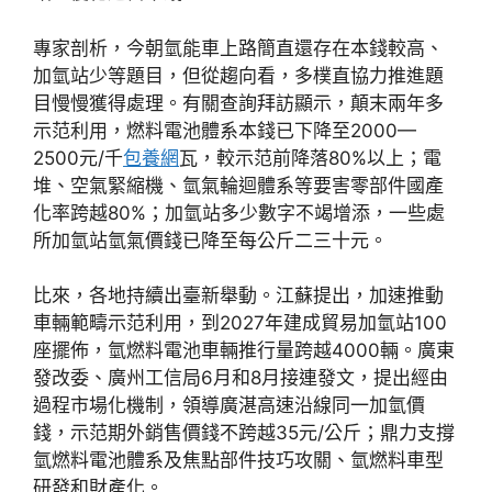
專家剖析，今朝氫能車上路簡直還存在本錢較高、
加氫站少等題目，但從趨向看，多樸直協力推進題
目慢慢獲得處理。有關查詢拜訪顯示，顛末兩年多
示范利用，燃料電池體系本錢已下降至2000—
2500元/千
包養網
瓦，較示范前降落80%以上；電
堆、空氣緊縮機、氫氣輪迴體系等要害零部件國產
化率跨越80%；加氫站多少數字不竭增添，一些處
所加氫站氫氣價錢已降至每公斤二三十元。
比來，各地持續出臺新舉動。江蘇提出，加速推動
車輛範疇示范利用，到2027年建成貿易加氫站100
座擺佈，氫燃料電池車輛推行量跨越4000輛。廣東
發改委、廣州工信局6月和8月接連發文，提出經由
過程市場化機制，領導廣湛高速沿線同一加氫價
錢，示范期外銷售價錢不跨越35元/公斤；鼎力支撐
氫燃料電池體系及焦點部件技巧攻關、氫燃料車型
研發和財產化。