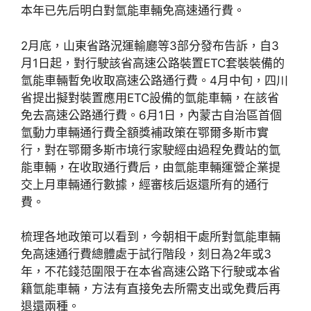
本年已先后明白對氫能車輛免高速通行費。
2月底，山東省路況運輸廳等3部分發布告訴，自3
月1日起，對行駛該省高速公路裝置ETC套裝裝備的
氫能車輛暫免收取高速公路通行費。4月中旬，四川
省提出擬對裝置應用ETC設備的氫能車輛，在該省
免去高速公路通行費。6月1日，內蒙古自治區首個
氫動力車輛通行費全額獎補政策在鄂爾多斯市實
行，對在鄂爾多斯市境行家駛經由過程免費站的氫
能車輛，在收取通行費后，由氫能車輛運營企業提
交上月車輛通行數據，經審核后返還所有的通行
費。
梳理各地政策可以看到，今朝相干處所對氫能車輛
免高速通行費總體處于試行階段，刻日為2年或3
年，不花錢范圍限于在本省高速公路下行駛或本省
籍氫能車輛，方法有直接免去所需支出或免費后再
退還兩種。