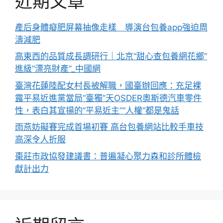
近期文章
產后身體癡肥屏幕抽像走樣 導演台包養app強迫周
濤減肥
高東西的品質成長調研行｜北京“甜心查包養網花鄉”
進級“漂亮財產”_中國網
臺灣花蓮陸配女村長被解職，國臺辦回應：充足裸
露平易近進黨當局“臺獨”天OSDER奧斯德汽車零件
性，表白其宣揚的“平易近主”“人權”都是鬼話
雨燕妨礙賽完成首場初賽 高台包養網站比較手車技
高深令人折服
棗莊市政協發建議書：普遍凝心聚力森和診所體檢
獻計出力