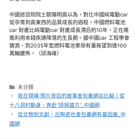
中國迷信院院士歐陽明高以為，對比中國純電動car
從孕育到高東西的品質成長的過程，中國燃料電池
car 財產比純電動car 財產成長滯后約10年，正在進
進利用本錢疾速降落的生長期。據中國car 工程學會
猜測，到2035年氫燃料電池車保有量無望到達100
萬輛擺佈。（邱海峰）
分
未分類
類
我在現場·照片背后的故事查包養網站比擬丨從
十八洞村動身，奔赴“詩與遠方”_中國網
從文物到文創，古陶瓷也查包養網有基因庫_中
國網