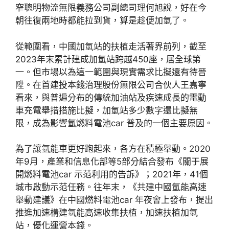
窄聰明物流無限義務公司副總司理何旭說，好在今
朝往復兩地時都能拉到貨，算是趁便加氫了。
從範圍看，中國加氫站的扶植走活著界前列，截至
2023年末累計建成加氫站跨越450座，居全球第
一。但市場以為這一範圍與現實需求比擬還有待晉
陞。在首建投本錢治理股份無限公司合伙人王嘉寧
看來，與普遍分布的傳統加油站及疾速成長的電動
車充電舉措措施比擬，加氫站多少數字還比擬無
限，成為影響氫燃料電池car 普及的一個主要原因。
為了讓氫能車更好跑起來，各方在積極舉動。2020
年9月，產業和信息化部等5部分結合發布《關于展
開燃料電池car 示范利用的告訴》；2021年，41個
城市啟動示范任務。往年末，《共建中國氫能高速
舉動建議》在中國燃料電池car 年夜會上發布，提出
推進加速構建氫能高速收集扶植，加速扶植加氫
站，優化運營本錢。