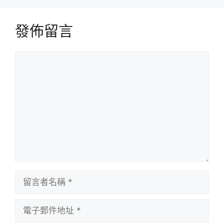
發佈留言
留
言
留
言
者
電
名
子