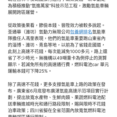
為積極推動“氫進萬家”科技示范工程，激勵氫能車輛
展開跨區運營。
從政策後果看，節儉本錢、晉陞效力被較多說起。
圣通華（濰坊）氫動力無限公司
包養網排名
氫能車
隊擔任人馮奎表現，他們的氫能車重要跑山東省內
的淄博、濰坊、青島等地，以前為了省錢走國道，
此刻上高速不花錢，每次能減免1000多元，路上還
省了不少時光。無機構以49噸重卡為例停止的測算
顯示，若減免所有的高速通行費，燃料電池car 單元
運輸本錢可下降25%。
除了高速不花錢，更多支撐氫能車上路的政策在發
布。廣東省6月底發布廣湛氫能高速示范項目實行計
劃，提出放寬水產物、生鮮肉類、果蔬燃料電池配
送車輛進城時光和通行路段限制，賜與限時不花錢
泊車政策；四川省擬在全省范圍內放寬氫燃料電池
車輛郊區通行限制。