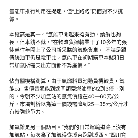
氫能車推行利用在提速，但“上路跑”仍面對不少挑
釁。
本錢高是其一。“氫能車開起來挺有勁，續航也夠
長，但本錢不低。”在物流貨運轉業干了10多年的張
徒弟往年開上了公司新采購的氫能貨車，“不論是跟
傳統油車仍是電車比，氫能車在初期購車本錢和日
常加氫所需支出方面都不算廉價。”
佔有關機構測算，由于氫燃料電池動員機較貴，氫
能car 售價普通能到達同類型燃油車的2到3倍。別
的，今朝不少加氫站的氫氣價錢在40—60元/公
斤，市場剖析以為這一價錢需降到25—35元/公斤才
有較強競爭力。
加氫難是另一個題目。“我們的日常運輸道路上沒有
加氫站，每次為了加氫得從城東跑到城西。”四川寬