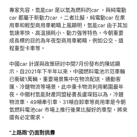
專家先容，氫能car 是以氫為燃料的car ，與純電動
car 都屬于新動力car 。二者比擬，純電動car 在乘
用車和輕型商用車範疇上風顯明，氫能car 由于其加
氫速率快、高溫損耗小、動力強等特色，今朝重要
成長標的目的為年夜型商用車範疇，例如公交、遠
程重型卡車等。
中國car 計謀與政策研討中間7月份發布的陳述顯
示，自2021年下半年以來，中國燃料電池示范車輛
已衝破1萬輛，重要場景集中在物流配送、通勤客
運、冷鏈物流等場景，此中重卡物流利用範圍最年
夜。中關村氫能財產同盟秘書長盧琛鈺以為，冷鏈
物流車、49噸牽引車、31噸自卸車等商用車是今朝
氫燃料電池car 市場上推行後果比擬好的車型，將來
還有必定需求。
“上路跑”仍面對挑釁