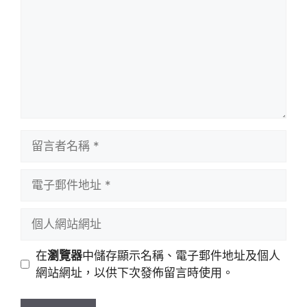
留
言
者
電
名
子
稱
郵
個
件
人
地
網
在
瀏覽器
中儲存顯示名稱、電子郵件地址及個人
址
站
網站網址，以供下次發佈留言時使用。
網
址