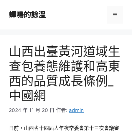
跳
至
蟬鳴的餘溫
選
主
要
單
內
容
山西出臺黃河道域生
查包養態維護和高東
西的品質成長條例_
中國網
2024 年 11 月 20 日
作者:
admin
日前，山西省十四屆人年夜常委會第十三次會議審