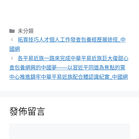
分
未分類
類
拓寬技巧人才個人工作發查包養經歷展途徑_中
國網
各平易近族一路來完成中華平易近族巨大復甜心
查包養網興的中國夢——以習近平同道為焦點的黨
中心推進鑄牢中華平易近族配合體認識紀實_中國網
發佈留言
留
言