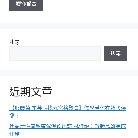
搜尋
搜尋
近期文章
【邢麗菊 崔英辰找九宮格聚會】儒學若何在韓國傳
播？
代賴清億嵐系統傢俱德出訪 林佳龍：戰勝萬難完成
任務