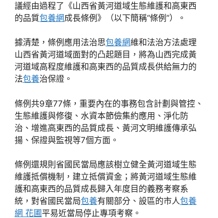
議經由過程了《山西省黃河道域生態維護和高東西
的品質
包養網
成長條例》（以下簡稱“條例”）。
據清楚，條例應用法治思
包養網
維和法治方法處理
山西省黃河道域面對的凸起題目，將為山西完成黃
河道域高程度維護和高東西的品質成長供給無力的
法
包養
治保證。
條例共9章77條，重要內在的事務包含計劃與管控、
生態維護與修復、水資本節儉集約應用、淨化防
治、增進高東西的品質成長、黃河文明維護傳承弘
揚、保證與監視等7個方面。
條例還規則省國民當局應該樹立健全黃河道域生態
維護抵償機制，建立抵償資金；將黃河道域生態維
護和高東西的品質成長歸入年度目的義務考察系
統，對省國民當局
包養
有關部分、設區的市人
包養
網 花圃
平易近當局停止專項考察。