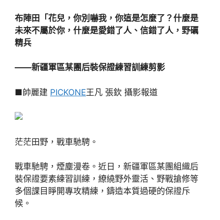
布陣田「花兒，你別嚇我，你這是怎麼了？什麼是
未來不屬於你，什麼是愛錯了人、信錯了人，野礪
精兵
——新疆軍區某團后裝保證練習訓練剪影
■帥麗建
PICKONE
王凡 張欽 攝影報道
茫茫田野，戰車馳騁。
戰車馳騁，煙塵漫卷。近日，新疆軍區某團組織后
裝保證要素練習訓練，繚繞野外靈活、野戰搶修等
多個課目睜開專攻精練，鑄造本質過硬的保證斥
候。