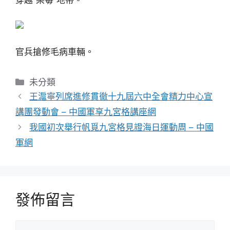
官兵搶修毛病車輛。
分
未分類
類
王滬寧列席進修貫徹十九屆六中全會精力中心宣
講團發動會 – 中國軍享九宮格講座網
我國初次舉行帆覓九宮格見證海日運動周 – 中國
軍網
發佈留言
留