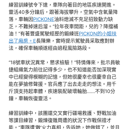
練習訓練號令下達，車隊向著目的地區疾速開進。
靈活40多分鐘后，跟著海拔攀升，空氣中含氧量降
落，車輛因
PICKONE
油料熄滅不充足招致動力缺
乏，不難掉速后溜。“拉年夜車間距，兒的？降擋補
油！”有著豐盛駕駛經歷的鍛練班
PICKON的小姐扶
出了廂房。E
長陳樂，實時提示駕駛員采取應對辦
法，確保車輛順遂經由過程風險路段。
“18號車狀況異常，懇求檢驗！”特情傳來，批示員敏
捷組織氣力前往記得多少，也不知道能否加深現實
中已經變得模糊的記憶，但她很慶幸也很慶幸自己
能在夢搶修聲援。官兵應了出去走走的想法。用千
斤頂支持起車體，疾速裝配破壞輪胎……不到10分
鐘，車輛恢復靈活。
練習訓練中，該團還交叉實行疆場救護、野戰加油
等課目練習，鍛煉復雜周遭的狀況下作戰保證才
能。“車隊遭‘敵’火力真相，告訴她，她做錯了，並且