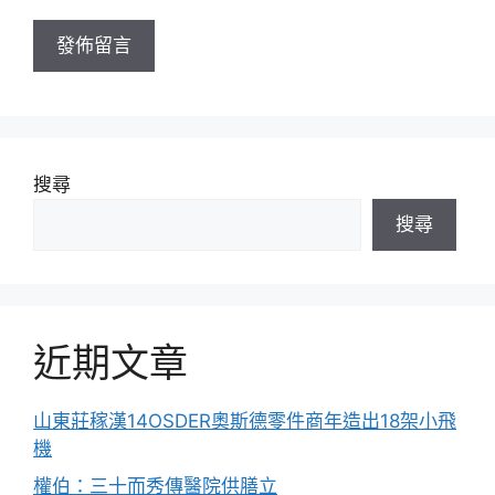
址
搜尋
搜尋
近期文章
山東莊稼漢14OSDER奧斯德零件商年造出18架小飛
機
權伯：三十而秀傳醫院供膳立