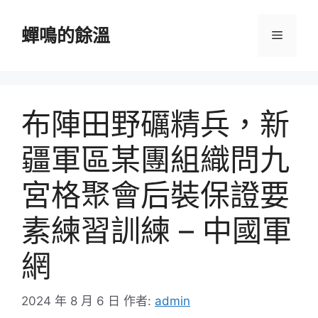
跳
至
蟬鳴的餘溫
選
主
要
單
內
容
布陣田野礪精兵，新
疆軍區某團組織問九
宮格聚會后裝保證要
素練習訓練 – 中國軍
網
2024 年 8 月 6 日
作者:
admin