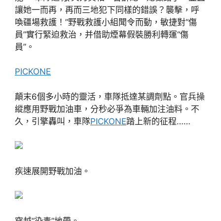
讓她一而再，再而三地犯下同樣的錯誤？襲擊，呼
喚疆場救護！”野戰救護小組聞令而動，敏捷對“傷
員”實行緊迫救治，并借助煙幕假裝勝利轉運“傷
員”。
PICKONE
顛末6個多小時的靈活，車隊抵達某調劑點。官兵操
縱應用野戰加油車，分秒必爭為車輛加注油料。不
久，引擎轟叫，車隊
PICKONE
踏上新的征程……
疾速展開野戰加油。
穿越“染毒”地帶。