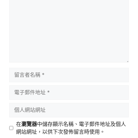
言
留
言
者
電
名
子
稱
郵
個
件
人
地
網
在
瀏覽器
中儲存顯示名稱、電子郵件地址及個人
址
站
網站網址，以供下次發佈留言時使用。
網