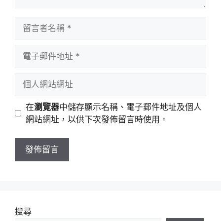
留
言
者
電
名
子
稱
郵
個
件
人
地
網
在
瀏覽器
中儲存顯示名稱、電子郵件地址及個人
址
站
網站網址，以供下次發佈留言時使用。
網
址
搜尋