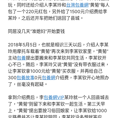
玩，同时还给介绍人李某玲和
台灣包養網
“黄菊”每人
包了一个220元红包，另外给了1500元介绍费给李
某玲，之后还开车把她们送回了县城。
同居没几天“准媳妇”开始要钱
2018年5月5日，也就是相识三天以后，介绍人李某
玲用摩托车载着“黄菊”再次来到李某钦家里，“黄菊”
主动
包養
提出要搬来和李某钦共同生活，李某钦开
心不已。随后，李某玲又说“黄菊”没有带衣服过来，
让李某钦拿1000元给“黄菊”买衣服，并再给自己
300
包養故事
0元
包養網
介绍费，李某钦开心地照办
了，丝毫没有起疑。
拿到介绍费后，李
包養網VIP
某玲就一个人回县城去
了，“黄菊”则留下来和李某钦一起生活。第三天早
上，“黄菊”提出要按习俗回娘家，让李某钦给1000
元路费并不让李某钦陪同，李某钦没多想就答应