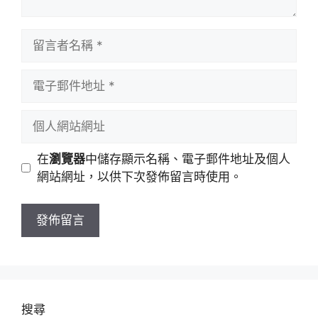
留
言
者
電
名
子
稱
郵
個
件
人
地
網
在
瀏覽器
中儲存顯示名稱、電子郵件地址及個人
址
站
網站網址，以供下次發佈留言時使用。
網
址
搜尋