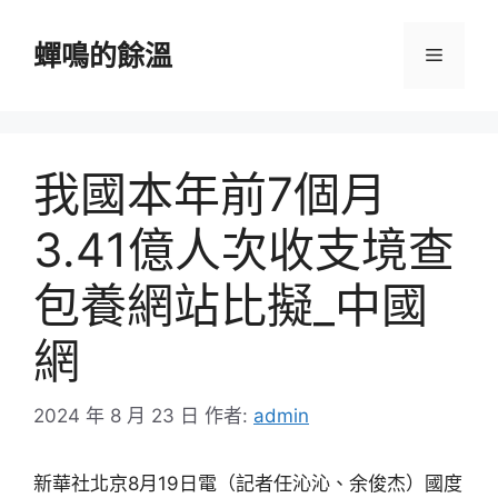
跳
至
蟬鳴的餘溫
選
主
要
單
內
容
我國本年前7個月
3.41億人次收支境查
包養網站比擬_中國
網
2024 年 8 月 23 日
作者:
admin
新華社北京8月19日電（記者任沁沁、余俊杰）國度