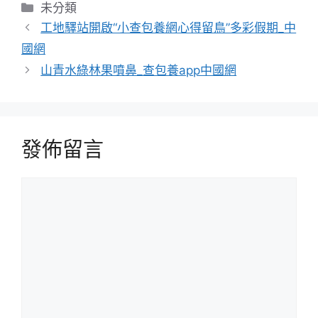
分
未分類
類
工地驛站開啟“小查包養網心得留鳥”多彩假期_中
國網
山青水綠林果噴鼻_查包養app中國網
發佈留言
留
言