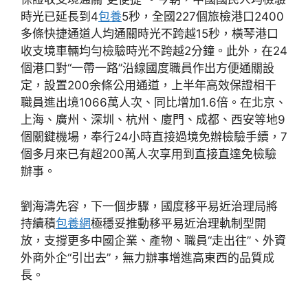
時光已延長到4
包養
5秒，全國227個旅檢港口2400
多條快捷通道人均通關時光不跨越15秒，橫琴港口
收支境車輛均勻檢驗時光不跨越2分鐘。此外，在24
個港口對“一帶一路”沿線國度職員作出方便通關設
定，設置200余條公用通道，上半年高效保證相干
職員進出境1066萬人次、同比增加1.6倍。在北京、
上海、廣州、深圳、杭州、廈門、成都、西安等地9
個關鍵機場，奉行24小時直接過境免辦檢驗手續，7
個多月來已有超200萬人次享用到直接直達免檢驗
辦事。
劉海濤先容，下一個步驟，國度移平易近治理局將
持續積
包養網
極穩妥推動移平易近治理軌制型開
放，支撐更多中國企業、產物、職員“走出往”、外資
外商外企“引出去”，無力辦事增進高東西的品質成
長。