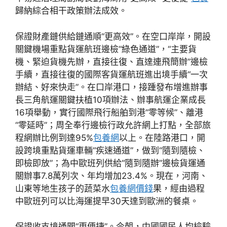
歸納綜合相干政策辦法成效。
保證財產鏈供給鏈通順“更高效”。在空口岸岸，開設
關鍵機場重點貨運航班邊檢“綠色通道”，“主要貨
機、緊迫貨機先辦，直接往復、直達連飛簡辦”邊檢
手續，直接往復的國際客貨運航班進出境手續“一次
辦結、好來快走”。在口岸港口，接踵發布增進辦事
長三角航運關鍵扶植10項辦法、辦事航運企業成長
16項舉動，實行國際飛行船舶到港“零等候”、離港
“零延時”；周全奉行邊檢行政允許網上打點，全部旅
程網辦比例到達95%
包養網
以上。在陸路港口，開
設跨境重點貨運車輛“疾速通道”，做到“隨到隨檢、
即檢即放”；為中歐班列供給“隨到隨辦”邊檢貨運通
關辦事7.8萬列次、年均增加23.4%。現在，河南、
山東等地生孩子的蔬菜水
包養網價錢
果，經由過程
中歐班列可以比海運提早30天達到歐洲的餐桌。
保證收支境通關“更便捷”。今朝，中國國民人均檢驗