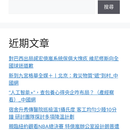
搜尋
近期文章
對巴西出局感宏億嵐系統傢俱大愧疚 維尼修斯向全
國球迷道歉
新到九宮格華全媒＋丨北京：救災物質“遞”到村_中
國網
“人工智能+”，查包養心得央企咋布局？（產經察
看）_中國網
宿舍升秀傳醫院巡檢溫1攝氏度 客工均勻少睡10分
鐘 研討團隊探討多項降溫計劃
親臨紐約觀看NBA總決賽 特億嵐辦公室設計朗普遭