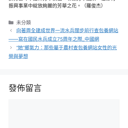
振興事業中綻放絢麗的芳華之花。（羅俊杰）
分
未分類
類
向著周全建成世界一流水兵闊步前行查包養網站
——寫在國民水兵成立75周年之際_中國網
“她”鄉氣力：那些屬于農村查包養網站女性的光
榮與夢想
發佈留言
留
言