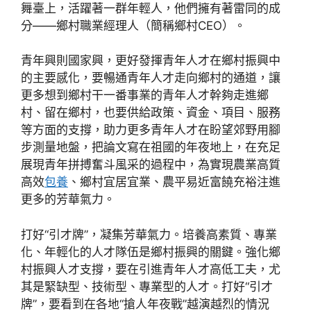
舞臺上，活躍著一群年輕人，他們擁有著雷同的成
分——鄉村職業經理人（簡稱鄉村CEO）。
青年興則國家興，更好發揮青年人才在鄉村振興中
的主要感化，要暢通青年人才走向鄉村的通道，讓
更多想到鄉村干一番事業的青年人才幹夠走進鄉
村、留在鄉村，也要供給政策、資金、項目、服務
等方面的支撐，助力更多青年人才在盼望郊野用腳
步測量地盤，把論文寫在祖國的年夜地上，在充足
展現青年拼搏奮斗風采的過程中，為實現農業高質
高效
包養
、鄉村宜居宜業、農平易近富饒充裕注進
更多的芳華氣力。
打好“引才牌”，凝集芳華氣力。培養高素質、專業
化、年輕化的人才隊伍是鄉村振興的關鍵。強化鄉
村振興人才支撐，要在引進青年人才高低工夫，尤
其是緊缺型、技術型、專業型的人才。打好“引才
牌”，要看到在各地“搶人年夜戰”越演越烈的情況