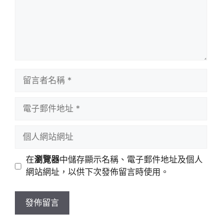
留
言
者
電
名
子
稱
郵
個
件
人
地
網
在
瀏覽器
中儲存顯示名稱、電子郵件地址及個人
址
站
網站網址，以供下次發佈留言時使用。
網
址