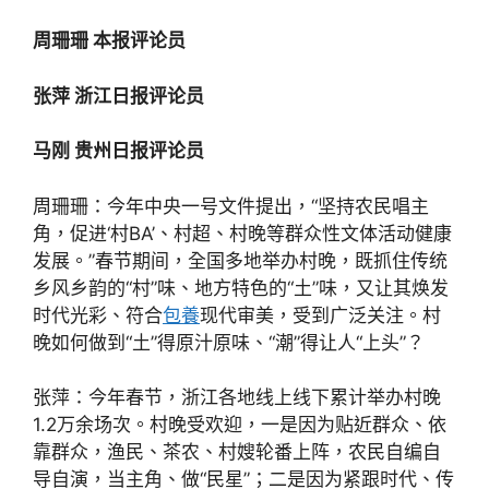
周珊珊 本报评论员
张萍 浙江日报评论员
马刚 贵州日报评论员
周珊珊：今年中央一号文件提出，“坚持农民唱主
角，促进‘村BA’、村超、村晚等群众性文体活动健康
发展。”春节期间，全国多地举办村晚，既抓住传统
乡风乡韵的“村”味、地方特色的“土”味，又让其焕发
时代光彩、符合
包養
现代审美，受到广泛关注。村
晚如何做到“土”得原汁原味、“潮”得让人“上头”？
张萍：今年春节，浙江各地线上线下累计举办村晚
1.2万余场次。村晚受欢迎，一是因为贴近群众、依
靠群众，渔民、茶农、村嫂轮番上阵，农民自编自
导自演，当主角、做“民星”；二是因为紧跟时代、传