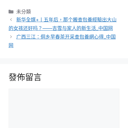
分
未分類
類
新华全媒+丨五年后，那个搬查包養經驗出大山
的女孩还好吗？——吉雪与家人的新生活_中国网
广西三江：侗乡早春茶开采查包養網心得_中国
网
發佈留言
留
言