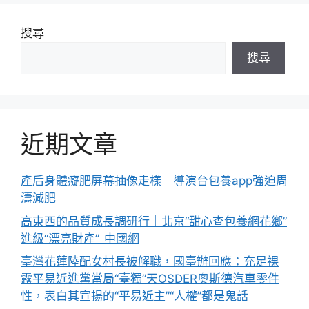
搜尋
搜尋
近期文章
產后身體癡肥屏幕抽像走樣 導演台包養app強迫周
濤減肥
高東西的品質成長調研行｜北京“甜心查包養網花鄉”
進級“漂亮財產”_中國網
臺灣花蓮陸配女村長被解職，國臺辦回應：充足裸
露平易近進黨當局“臺獨”天OSDER奧斯德汽車零件
性，表白其宣揚的“平易近主”“人權”都是鬼話