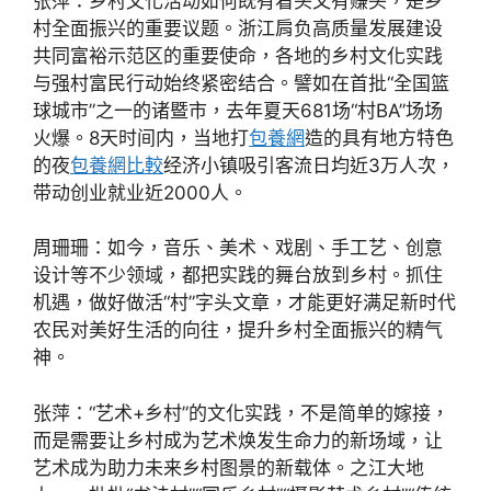
张萍：乡村文化活动如何既有看头又有赚头，是乡
村全面振兴的重要议题。浙江肩负高质量发展建设
共同富裕示范区的重要使命，各地的乡村文化实践
与强村富民行动始终紧密结合。譬如在首批“全国篮
球城市”之一的诸暨市，去年夏天681场“村BA”场场
火爆。8天时间内，当地打
包養網
造的具有地方特色
的夜
包養網比較
经济小镇吸引客流日均近3万人次，
带动创业就业近2000人。
周珊珊：如今，音乐、美术、戏剧、手工艺、创意
设计等不少领域，都把实践的舞台放到乡村。抓住
机遇，做好做活“村”字头文章，才能更好满足新时代
农民对美好生活的向往，提升乡村全面振兴的精气
神。
张萍：“艺术+乡村”的文化实践，不是简单的嫁接，
而是需要让乡村成为艺术焕发生命力的新场域，让
艺术成为助力未来乡村图景的新载体。之江大地