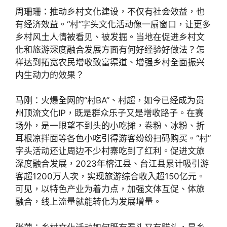
周珊珊：推动乡村文化建设，不仅有社会效益，也
有经济效益。“村”字头文化活动像一扇窗口，让更多
乡村风土人情被看见、被发掘。当地在促进乡村文
化和旅游深度融合发展方面有何好经验好做法？怎
样达到拓宽农民增收致富渠道、增强乡村全面振兴
内生动力的效果？
马刚：火爆全网的“村BA”、村超，如今已经成为贵
州顶流文化IP，既是群众乐子又是增收路子。在赛
场外，是一眼望不到头的小吃摊，卷粉、冰粉、折
耳根凉拌面等各色小吃引得游客纷纷扫码购买。“村”
字头活动还让周边不少村寨吃到了红利。促进文旅
深度融合发展，2023年榕江县、台江县累计吸引游
客超1200万人次，实现旅游综合收入超150亿元。
可见，以特色产业为着力点，加强文体互促、体旅
融合，线上流量就能转化为发展增量。