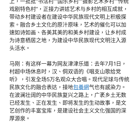
上，一批批“书法村”“国乐乡村”“摄影艺术乡村”“传统
戏剧特色村”，正接力讲述艺术与乡村的相互成就，
带动乡村建设者在建设中华民族现代文明上积极探
索。融合乡土文化的原汁原味，艺术的催化可以加
速如诗如画、各美其美的和美乡村建设，让乡村成
为诗意栖居之地，为建设中华民族现代文明注入源
头活水。
马刚：有这样一幕为网友津津乐道：去年7月1日，
村超中场休息时，汉、侗双语的《唱支山歌给党
听》，引发全场5万名观众大合唱。现代足球与传统
民族文化的融合表达，接地
包養網
气也有感染力。
在波澜壮阔的中华民族复兴之路上，广袤乡土无数
已经发生、正在发生、即将发生的生动故事，是文
艺创作的丰富宝库，是建设社会主义文化强国的深
厚源泉。