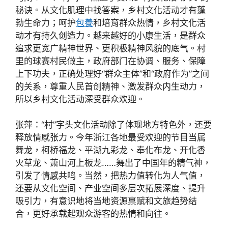
秘诀。从文化肌理中找答案，乡村文化活动才有蓬
勃生命力；呵护
包養
和培育群众热情，乡村文化活
动才有持久创造力。越来越好的小康生活，是群众
追求更宽广精神世界、更积极精神风貌的底气。村
里的球赛村民做主，政府部门在协调、服务、保障
上下功夫，正确处理好“群众主体”和“政府作为”之间
的关系，尊重人民首创精神、激发群众内生动力，
所以乡村文化活动深受群众欢迎。
张萍：“村”字头文化活动除了体现地方特色外，还要
释放情感张力。今年浙江各地最受欢迎的节目当属
舞龙，柯桥福龙、平湖九彩龙、奉化布龙、开化香
火草龙、萧山河上板龙……舞出了中国年的精气神，
引发了情感共鸣。当然，把热力值转化为人气值，
还要从文化空间、产业空间多层次拓展深度、提升
吸引力，有意识地将当地资源禀赋和文旅趋势结
合，更好承载起观众游客的热情和向往。