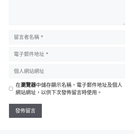
留
言
者
電
名
子
稱
郵
個
件
人
地
網
在
瀏覽器
中儲存顯示名稱、電子郵件地址及個人
址
站
網站網址，以供下次發佈留言時使用。
網
址