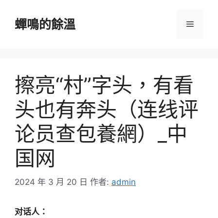
跳
至
蟬鳴的餘溫
選
主
要
單
內
容
擦亮“村”字头，有看
头也有奔头（连线评
论员查包養網）_中
国网
2024 年 3 月 20 日
作者:
admin
对话人：