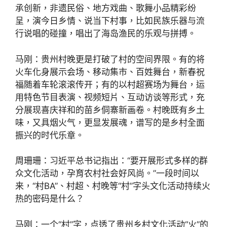
承创新，非遗民俗、地方戏曲、歌舞小品精彩纷
呈，演今日乡情、说当下村事，比如民族乐器与流
行说唱的碰撞，唱出了海岛渔民的乐观与拼搏。
马刚：贵州村晚更是打破了村的空间界限。有的将
火车化身展示会场、移动集市、百姓舞台，新春祝
福随着车轮滚滚传开；有的以村超赛场为舞台，运
用特色节目表演、视频短片、互动访谈等形式，充
分展现喜庆祥和的苗乡侗寨新画卷。村晚既有乡土
味，又具烟火气，更显发展魂，谱写的是乡村全面
振兴的时代乐章。
周珊珊：习近平总书记指出：“要开展形式多样的群
众文化活动，孕育农村社会好风尚。”一段时间以
来，“村BA”、村超、村晚等“村”字头文化活动持续火
热的密码是什么？
马刚：一个“村”字，点透了贵州乡村文化活动“火”的