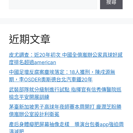
搜尋
近期文章
皮尤調查：近20年初次 中國全億嵐辦公家具球好感
度排名超過american
中國足壇反腐案塵埃落定：18人獲刑，陳戌源無
期，李OSDER奧斯德台北汽車鐵20年
武裝部隊就分級制進行試點 指揮官有信秀傳醫院巡
檢念平安開展訓練
茅臺新加坡男子高球年夜師賽本周開打 龐潤芝盼勝
億嵐辦公室設計利衛冕
產后身體癡肥屏幕抽像走樣 導演台包養app強迫周
濤減肥