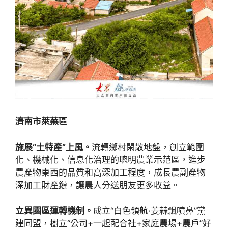
濟南市萊蕪區
施展“土特產”上風。
流轉鄉村閑散地盤，創立範圍
化、機械化、信息化治理的聰明農業示范區，進步
農產物東西的品質和高深加工程度，成長農副產物
深加工財產鏈，讓農人分送朋友更多收益。
立異園區運轉機制。
成立“白色領航·姜蒜飄噴鼻”黨
建同盟，樹立“公司+一起配合社+家庭農場+農戶”好