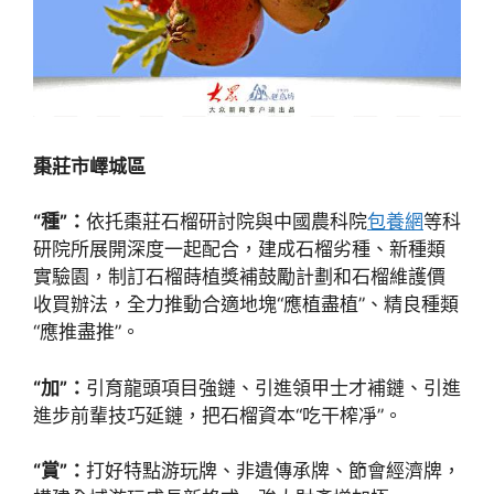
棗莊市嶧城區
“種”：
依托棗莊石榴研討院與中國農科院
包養網
等科
研院所展開深度一起配合，建成石榴劣種、新種類
實驗園，制訂石榴蒔植獎補鼓勵計劃和石榴維護價
收買辦法，全力推動合適地塊“應植盡植”、精良種類
“應推盡推”。
“加”：
引育龍頭項目強鏈、引進領甲士才補鏈、引進
進步前輩技巧延鏈，把石榴資本“吃干榨凈”。
“賞”：
打好特點游玩牌、非遺傳承牌、節會經濟牌，