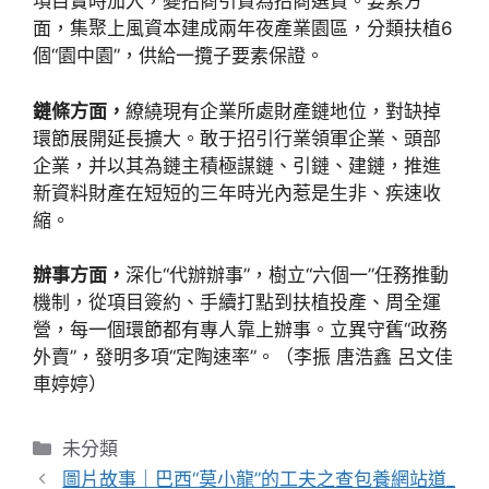
項目實時加入，變招商引資為招商選資。要素方
面，集聚上風資本建成兩年夜產業園區，分類扶植6
個“園中園”，供給一攬子要素保證。
鏈條方面，
繚繞現有企業所處財產鏈地位，對缺掉
環節展開延長擴大。敢于招引行業領軍企業、頭部
企業，并以其為鏈主積極謀鏈、引鏈、建鏈，推進
新資料財產在短短的三年時光內惹是生非、疾速收
縮。
辦事方面，
深化“代辦辦事”，樹立“六個一”任務推動
機制，從項目簽約、手續打點到扶植投產、周全運
營，每一個環節都有專人靠上辦事。立異守舊“政務
外賣”，發明多項“定陶速率”。（李振 唐浩鑫 呂文佳
車婷婷）
分
未分類
類
圖片故事｜巴西“莫小龍”的工夫之查包養網站道_