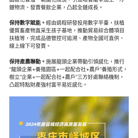
鏈物流、發賣餐飲企業，凸起全鏈成長。
保持數字賦能。
經由過程研發投用數字平臺，扶植
優質畜產物直采生孩子基地，推動貿易綜合體項目
扶植等，完成品德管控可追溯、產物全國可直供、
線上線下可發賣。
保持產農聯動。
施展龍頭企業帶動引領感化，推行
“龍頭企業+養殖園區+一起配合社+農戶”養殖形式，
樹立“企業+一起配合社+農戶”三方好處聯絡機制，
凸起特點財產強村富平易近感化。