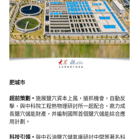
肥城市
超前策劃。
施展鹽穴資本上風，搶抓機會，自動反
擊，與中科院工程熱物理研討所一起配合，鼎力成
長鹽穴儲能財產，并編制國際首個鹽穴儲能綜合應
用計劃。
科技引領。
與中石油鹽穴儲氣庫研討中間等著名科