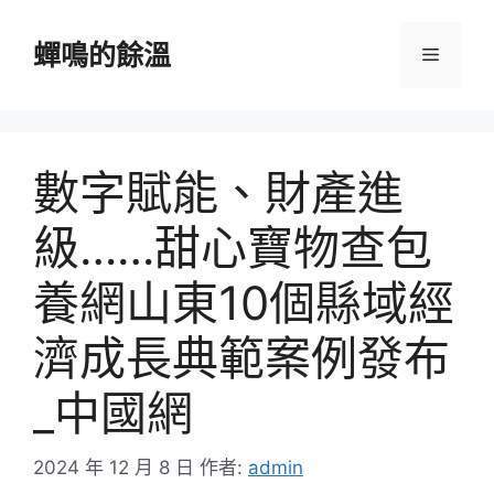
跳
至
蟬鳴的餘溫
選
主
要
單
內
容
數字賦能、財產進
級……甜心寶物查包
養網山東10個縣域經
濟成長典範案例發布
_中國網
2024 年 12 月 8 日
作者:
admin