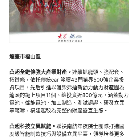
煙臺市福山區
凸起全鏈條強大產業財產。
連續抓龍頭、強配套、
拓鏈條，依托傳統car 範疇43門第界500強企業投
資項目，先后引進以濰柴弗迪新動力動力財產園為
龍頭的鏈上項目11個、總投資近800億元，涵蓋動力
電池、儲能電池、加工制造、測試認證、研發立異
等範疇，構建起較為完整的財產垂直生態。
凸起科技立異賦能。
聯袂南航年夜院士團隊打造國
度級智能制造技巧與設備立異平臺，領導培養更多