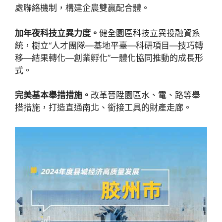
處聯絡機制，構建企農雙贏配合體。
加年夜科技立異力度。
健全園區科技立異投融資系
統，樹立“人才團隊—基地平臺—科研項目—技巧轉
移—結果轉化—創業孵化”一體化協同推動的成長形
式。
完美基本舉措措施。
改革晉陞園區水、電、路等舉
措措施，打造直通南北、銜接工具的財產走廊。