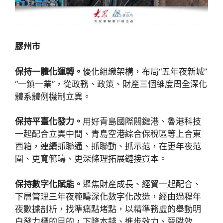
膠州市
保持一體化運轉。
優化組織架構，布局“五年夜新城”
“一鎮一業”，從政務、政策、財產三個維度周全深化
體系體例機制立異。
保持平臺化發力。
用好青島國際關鍵港、魯港科技
一起配合立異中間、青島空港綜合保稅區等上合東
西箱，連續抓聯通、抓聯動、抓示范，在更年夜范
圍、更寬範疇、更深條理拓展鏈接資本。
保持數字化賦能。
聚焦財產成長、經貿一起配合、
下層管理三年夜範疇深化數字化改造，經由過程年
夜數據剖析，找準痛點堵點，以精準務虛的舉動明
白發力標的目的，下降本錢、進步效力、晉陞效