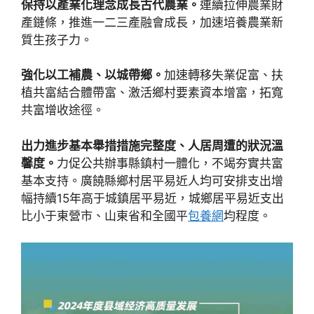
保持以產業化理念成長古代農業。
連續拉伸農業財
產鏈條，推進一二三產融會成長，加速培養農業新
質生孩子力。
強化以工補農、以城帶鄉。
加速轉移失業促富、扶
植共富結合體帶富、激活鄉村要素資本增富，拓寬
共富增收途徑。
出力進步基本舉措措施完整度、人居周遭的狀況溫
馨度。
力促公共辦事縣鎮村一體化，不竭夯實共富
基本支持。廣饒縣鄉村居平易近人均可安排支出增
幅持續15年高于城鎮居平易近，城鄉居平易近支出
比小于東營市、山東省和全國平
包養網
均程度。