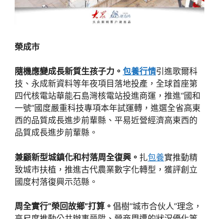
榮成市
隨機應變成長新質生孩子力。
包養行情
引進歌爾科
技、永成新資料等年夜項目落地投產，全球首座第
四代核電站華能石島灣核電站投進商運，推進“國和
一號”國度嚴重科技專項本年試運轉，進選全省高東
西的品質成長進步前輩縣、平易近營經濟高東西的
品質成長進步前輩縣。
兼顧新型城鎮化和村落周全復興。
扎
包養
實推動精
致城市扶植，推進古代農業數字化轉型，獲評創立
國度村落復興示范縣。
周全實行“榮回故鄉”打算。
倡樹“城市合伙人”理念，
高尺度推動公共辦事晉陞、營商周遭的狀況優化等