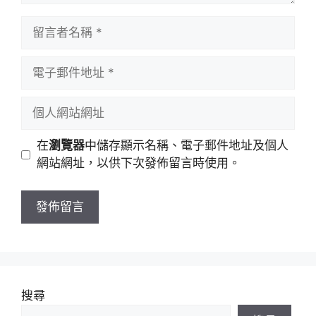
留
言
者
電
名
子
稱
郵
個
件
人
地
網
在
瀏覽器
中儲存顯示名稱、電子郵件地址及個人
址
站
網站網址，以供下次發佈留言時使用。
網
址
搜尋