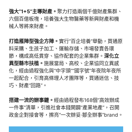
強大“1+5”主導財產。
聚力打造兩個千億財產集群、
六個百億板塊，培養強大生物醫藥等新興財產和機
械人等將來財產。
打造雁陣型強企方陣。
實行“百企培養”舉動，買通原
料采購、生孩子加工、運輸存儲、市場發賣各環
節，構成高低貫穿、協作配套的企業集群。
深化立
異型縣市扶植。
施展當局、高校、企業協同立異感
化，經由過程強化與“中字頭”“國字號”年夜院年夜所
一起配合，引育高條理人才團隊等，買通迷信、技
巧、財產“回路”。
搭建一流的辦事鏈。
經由過程發布168個“高效辦成
一件事”清單，引進社會本錢開闢“產業地產”，召開
政金企對接會等，擦亮“一次辦妥·鄒全辦事”brand。