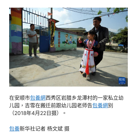
在安顺市
包養網
西秀区岩腊乡龙潭村的一家私立幼
儿园，吉雪在搬迁前跟幼儿园老师告
包養網
别
（2018年4月22日摄）。
包養
新华社记者 杨文斌 摄