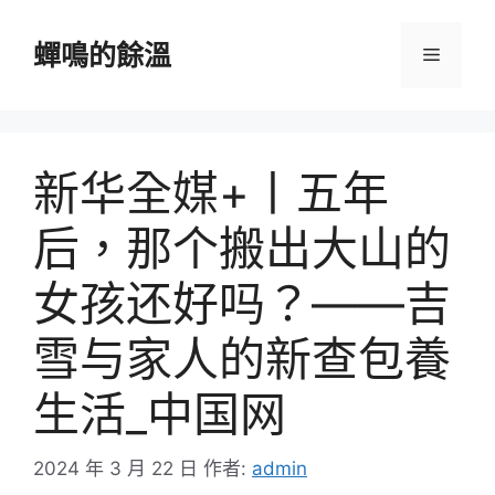
跳
至
蟬鳴的餘溫
選
主
要
單
內
容
新华全媒+丨五年
后，那个搬出大山的
女孩还好吗？——吉
雪与家人的新查包養
生活_中国网
2024 年 3 月 22 日
作者:
admin