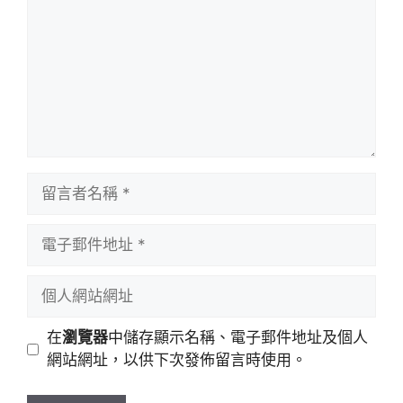
留
言
者
電
名
子
稱
郵
個
件
人
地
網
在
瀏覽器
中儲存顯示名稱、電子郵件地址及個人
址
站
網站網址，以供下次發佈留言時使用。
網
址