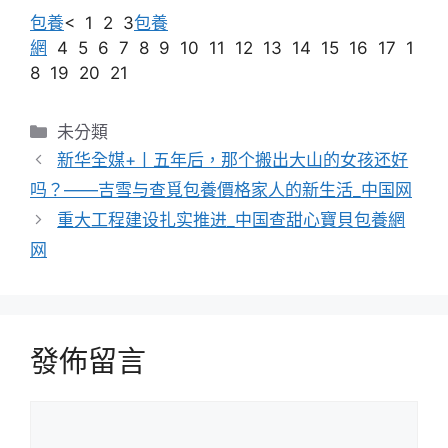
包養
< 1 2 3
包養
網
4 5 6 7 8 9 10 11 12 13 14 15 16 17 1
8 19 20 21
分
未分類
類
新华全媒+丨五年后，那个搬出大山的女孩还好
吗？——吉雪与查覓包養價格家人的新生活_中国网
重大工程建设扎实推进_中国查甜心寶貝包養網
网
發佈留言
留
言