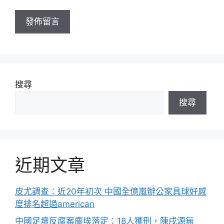
址
搜尋
搜尋
近期文章
皮尤調查：近20年初次 中國全億嵐辦公家具球好感
度排名超過american
中國足壇反腐案塵埃落定：18人獲刑，陳戌源無