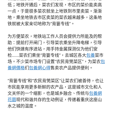
低；地铁开通后，菜农们发现，市区的菜价能卖高
一点，于是很多菜农就坐上地铁到市里卖菜。渐渐
地，乘坐地铁去市区卖菜的菜农越来越多，这条地
铁就被大家亲切地称为“背篓专线”。
为方便菜农，地铁站工作人员会提供力所能及的帮
助：提前打开闸门，引导菜农乘坐升降电梯，引导
他们快速有序进站，用手持金属探测仪为他们安
检……菜农们乘坐“背篓专线”，去城区各大
包養
菜市
场。不少菜市场专门设置“农民背篼菜区”，为菜农
包
養網價格
们
包養網心得
售卖农产品提供便利。
“背篓专线”和“农民背篼菜区”让菜农们被善待，也让
市民能享用更多新鲜的农产品，这是城市文化和人
文关怀的一个缩影，也是城乡融合、传统与
包養網
花園
现代和谐共存的生动例证，传递着重庆这座山
水之城的温度。