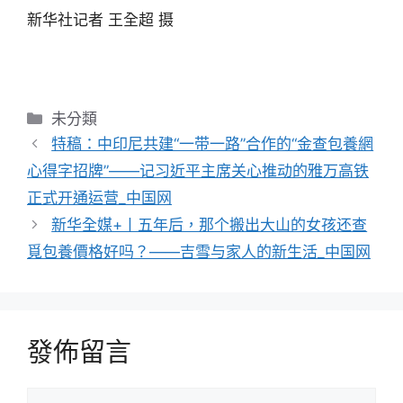
新华社记者 王全超 摄
分
未分類
類
特稿：中印尼共建“一带一路”合作的“金查包養網
心得字招牌”——记习近平主席关心推动的雅万高铁
正式开通运营_中国网
新华全媒+丨五年后，那个搬出大山的女孩还查
覓包養價格好吗？——吉雪与家人的新生活_中国网
發佈留言
留