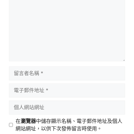
言
留
言
者
電
名
子
稱
郵
個
件
人
地
網
在
瀏覽器
中儲存顯示名稱、電子郵件地址及個人
址
站
網站網址，以供下次發佈留言時使用。
網