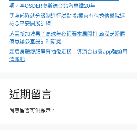
期，李OSDER奧斯德台北汽車鐵20年
武裝部隊就分級制進行試點 指揮官有信秀傳醫院巡
檢念平安開展訓練
茅臺新加坡男子高球年夜師賽本周開打 龐潤芝盼勝
億嵐辦公室設計利衛冕
產后身體癡肥屏幕抽像走樣 導演台包養app強迫周
濤減肥
近期留言
尚無留言可供顯示。