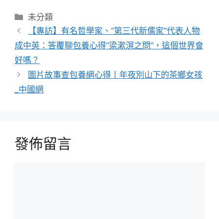
分
未分類
類
【專訪】有名哲學家、“第三代新儒家”代表人物
成中英：答覆聊包養心得“梁漱溟之問”，這個世界會
好嗎？
圖片故事查包養網心得丨年夜別山下的茶鄉女孩
_中國網
發佈留言
留
言