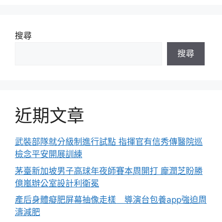
搜尋
搜尋
近期文章
武裝部隊就分級制進行試點 指揮官有信秀傳醫院巡
檢念平安開展訓練
茅臺新加坡男子高球年夜師賽本周開打 龐潤芝盼勝
億嵐辦公室設計利衛冕
產后身體癡肥屏幕抽像走樣 導演台包養app強迫周
濤減肥