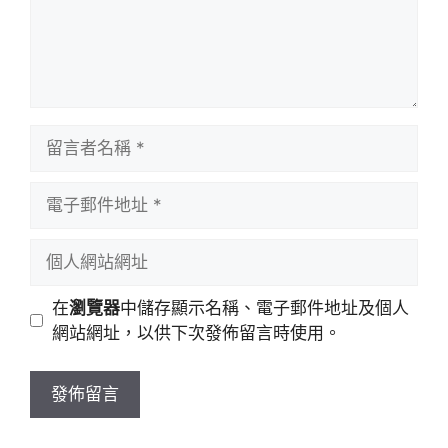
留
言
者
電
名
子
稱
郵
個
件
人
地
網
在
瀏覽器
中儲存顯示名稱、電子郵件地址及個人
址
站
網站網址，以供下次發佈留言時使用。
網
址