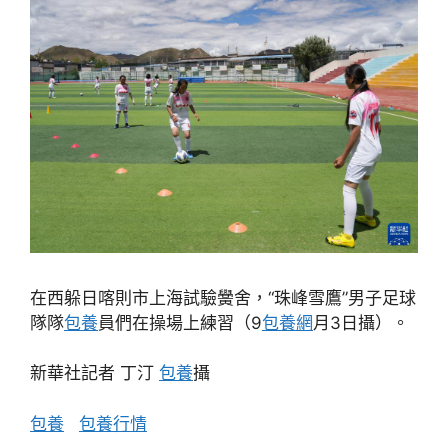
在西躲日喀則市上海試驗黌舍，“珠峰雪鷹”男子足球
隊隊
包養
員們在操場上練習（9
包養網
月3日攝）。
新華社記者 丁汀
包養
攝
包養
包養行情