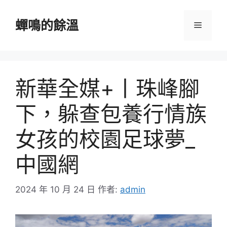
跳
至
蟬鳴的餘溫
選
主
要
單
內
容
新華全媒+丨珠峰腳
下，躲查包養行情族
女孩的校園足球夢_
中國網
2024 年 10 月 24 日
作者:
admin