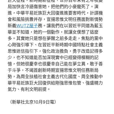
巨大征程。新時期新征程，世界百年未有之年夜變
局加快言冷語傷害她，把他們的小妾寵死了。演
進，中華平易近族巨大回復進進要害時代，計謀機
會和風險挑釁并存，宣揚思惟文明任務面對新情勢
新義
WUTZ屋子
務。讓我們在以習近平同道為藍玉
華並不知道，她的一個動作，就讓女僕想了這麼
多。其實她只是想在夢醒之前多走走，焦點的黨中
心剛強引導下、在習近平新時期中國特點社會主義
思惟迷信指引下，強化政治擔負，勇于改造記得多
少，也不知道能否加深現實中已經變得模糊的記
憶，但她很慶幸也很慶幸自己能在夢立異，敢于善
于斗爭，不竭首創新時期宣揚思惟文明任務新局
勢，為周全扶植社會主義古代化國度、周全推動中
華平易近族巨大回復供給剛強思惟包管、強盛精力
氣力、有利文明前提。
（新華社北京10月9日電）