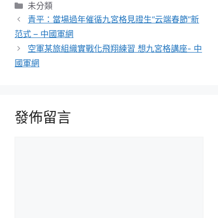
分
未分類
類
青平：當場過年催循九宮格見證生“云端春節”新
范式 – 中國軍網
空軍某旅組織實戰化飛翔練習 想九宮格講座- 中
國軍網
發佈留言
留
言