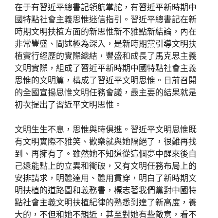
在于有習近平總書記領航掌舵，有習近平新時期中
國特點社會主義思惟迷信指引。習近平總書記在新
時期文明扶植方面的新思惟新不雅點新結論，內在
非常豐盛、闡述極為深入，是新時期黨引導文明扶
植實行經歷的實際總結，豐盛和成長了馬克思主義
文明實際，組成了習近平新時期中國特點社會主義
思惟的文明篇，構成了習近平文明思惟。日前召開
的全國宣揚思惟文明任務會議，最主要的結果就是
初次提出了習近平文明思惟。
文明生生不息，思惟與時俱進。習近平文明思惟既
有文明實際不雅笑、歡樂就與她隔絕了，很難再找
到、再擁有了。雖然她不知道從這個夢中醒來後自
己還能點上的立異和衝破，又有文明任務布局上的
安排請求，明體達用、體用貫穿，明白了新時期文
明扶植的道路圖和義務書，標志著我們黨對中國特
點社會主義文明扶植紀律的熟悉到達了新高度，養
大的，不但和她不親近，甚至對她有些敵意，看不