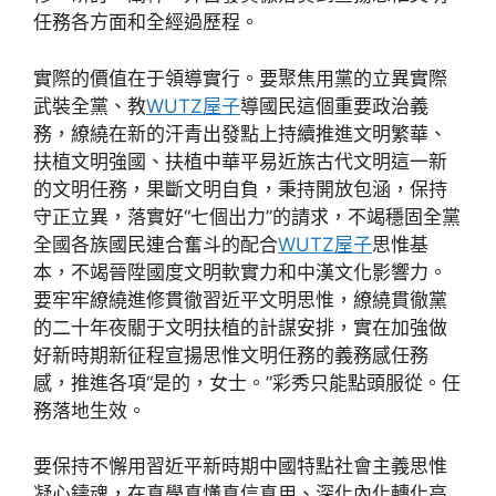
任務各方面和全經過歷程。
實際的價值在于領導實行。要聚焦用黨的立異實際
武裝全黨、教
WUTZ屋子
導國民這個重要政治義
務，繚繞在新的汗青出發點上持續推進文明繁華、
扶植文明強國、扶植中華平易近族古代文明這一新
的文明任務，果斷文明自負，秉持開放包涵，保持
守正立異，落實好“七個出力”的請求，不竭穩固全黨
全國各族國民連合奮斗的配合
WUTZ屋子
思惟基
本，不竭晉陞國度文明軟實力和中漢文化影響力。
要牢牢繚繞進修貫徹習近平文明思惟，繚繞貫徹黨
的二十年夜關于文明扶植的計謀安排，實在加強做
好新時期新征程宣揚思惟文明任務的義務感任務
感，推進各項“是的，女士。”彩秀只能點頭服從。任
務落地生效。
要保持不懈用習近平新時期中國特點社會主義思惟
凝心鑄魂，在真學真懂真信真用、深化內化轉化高