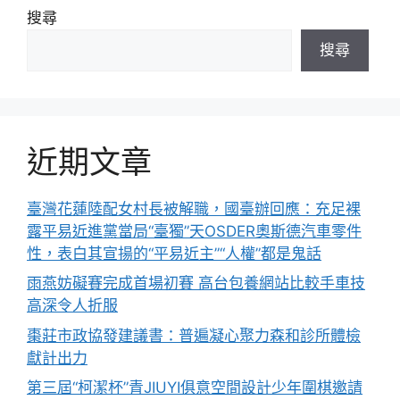
搜尋
搜尋
近期文章
臺灣花蓮陸配女村長被解職，國臺辦回應：充足裸
露平易近進黨當局“臺獨”天OSDER奧斯德汽車零件
性，表白其宣揚的“平易近主”“人權”都是鬼話
雨燕妨礙賽完成首場初賽 高台包養網站比較手車技
高深令人折服
棗莊市政協發建議書：普遍凝心聚力森和診所體檢
獻計出力
第三屆“柯潔杯”青JIUYI俱意空間設計少年圍棋邀請