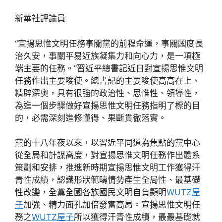
新華社評論員
“宣揚思惟文明任務事關黨的前程命運，事關國度長
治久安，事關平易近族凝集力和向心力，是一項極
端主要的任務。”習近平總書記近日對宣揚思惟文明
任務作出主要唆使。總書記的主要唆使高高在上、
精辟深奧，具有很強的政治性、思惟性、領導性，
為進一個步驟做好宣揚思惟文明任務指明了標的目
的，必需深刻進修懂得、果斷貫徹落實。
黨的十八年夜以來，以習近平同道為焦點的黨中心
從全局和計謀高度，對宣揚思惟文明任務作出體系
策劃和安排，推進新時期宣揚思惟文明工作獲得汗
青性成績，認識形狀範疇情勢產生全局性、最基礎
性改變，全黨全國各族國民文明自負顯明
WUTZ屋
子
加強、精力面孔加倍發奮高昂。宣揚思惟文明任
務之
WUTZ屋子
所以獲得汗青性成績，最最基礎就