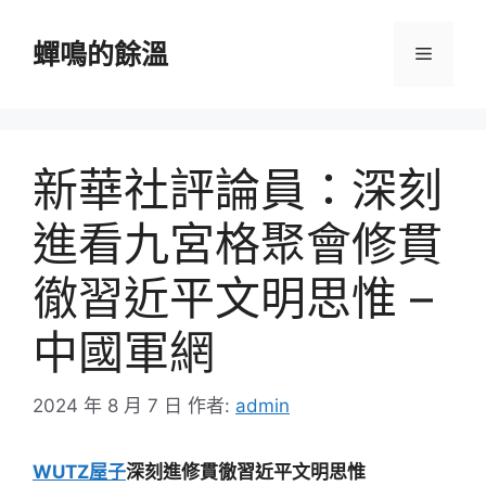
跳
至
蟬鳴的餘溫
選
主
要
單
內
容
新華社評論員：深刻
進看九宮格聚會修貫
徹習近平文明思惟 –
中國軍網
2024 年 8 月 7 日
作者:
admin
WUTZ屋子
深刻進修貫徹習近平文明思惟