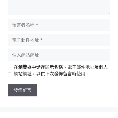
留
言
者
電
名
子
稱
郵
個
件
人
地
網
在
瀏覽器
中儲存顯示名稱、電子郵件地址及個人
址
站
網站網址，以供下次發佈留言時使用。
網
址