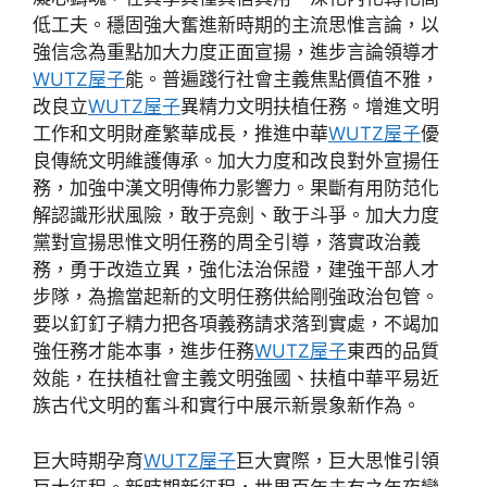
低工夫。穩固強大奮進新時期的主流思惟言論，以
強信念為重點加大力度正面宣揚，進步言論領導才
WUTZ屋子
能。普遍踐行社會主義焦點價值不雅，
改良立
WUTZ屋子
異精力文明扶植任務。增進文明
工作和文明財產繁華成長，推進中華
WUTZ屋子
優
良傳統文明維護傳承。加大力度和改良對外宣揚任
務，加強中漢文明傳佈力影響力。果斷有用防范化
解認識形狀風險，敢于亮劍、敢于斗爭。加大力度
黨對宣揚思惟文明任務的周全引導，落實政治義
務，勇于改造立異，強化法治保證，建強干部人才
步隊，為擔當起新的文明任務供給剛強政治包管。
要以釘釘子精力把各項義務請求落到實處，不竭加
強任務才能本事，進步任務
WUTZ屋子
東西的品質
效能，在扶植社會主義文明強國、扶植中華平易近
族古代文明的奮斗和實行中展示新景象新作為。
巨大時期孕育
WUTZ屋子
巨大實際，巨大思惟引領