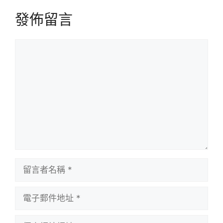
發佈留言
留
言
留
言
者
電
名
子
稱
郵
個