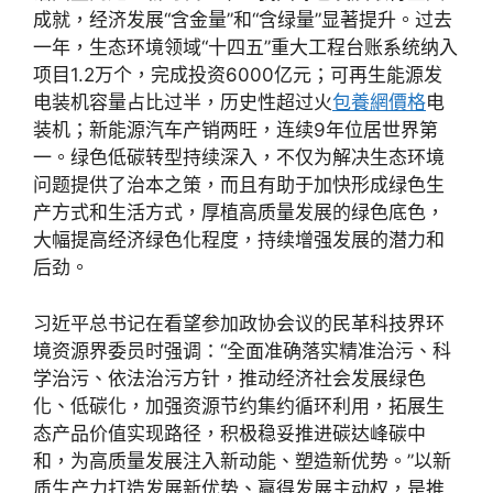
成就，经济发展“含金量”和“含绿量”显著提升。过去
一年，生态环境领域“十四五”重大工程台账系统纳入
项目1.2万个，完成投资6000亿元；可再生能源发
电装机容量占比过半，历史性超过火
包養網價格
电
装机；新能源汽车产销两旺，连续9年位居世界第
一。绿色低碳转型持续深入，不仅为解决生态环境
问题提供了治本之策，而且有助于加快形成绿色生
产方式和生活方式，厚植高质量发展的绿色底色，
大幅提高经济绿色化程度，持续增强发展的潜力和
后劲。
习近平总书记在看望参加政协会议的民革科技界环
境资源界委员时强调：“全面准确落实精准治污、科
学治污、依法治污方针，推动经济社会发展绿色
化、低碳化，加强资源节约集约循环利用，拓展生
态产品价值实现路径，积极稳妥推进碳达峰碳中
和，为高质量发展注入新动能、塑造新优势。”以新
质生产力打造发展新优势、赢得发展主动权，是推