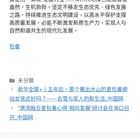
盎然，生机勃勃。坚定不移走生态优先、绿色发展
之路，持续推进生态文明建设，以高水平保护支撑
高质量发展，必能不断激发新质生产力，实现人与
自然和谐共生的现代化发展。
包養
分
未分類
類
新华全媒+丨五年后，那个搬出大山的查包養網
站女孩还好吗？——吉雪与家人的新生活_中国网
“港湾融合查包養心得 相向发展”研讨会在海口召
开_中国网