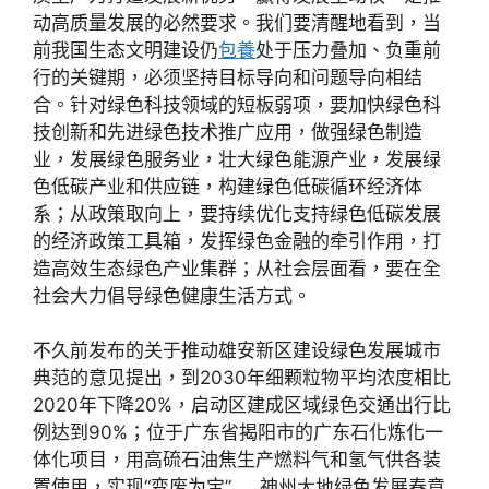
动高质量发展的必然要求。我们要清醒地看到，当
前我国生态文明建设仍
包養
处于压力叠加、负重前
行的关键期，必须坚持目标导向和问题导向相结
合。针对绿色科技领域的短板弱项，要加快绿色科
技创新和先进绿色技术推广应用，做强绿色制造
业，发展绿色服务业，壮大绿色能源产业，发展绿
色低碳产业和供应链，构建绿色低碳循环经济体
系；从政策取向上，要持续优化支持绿色低碳发展
的经济政策工具箱，发挥绿色金融的牵引作用，打
造高效生态绿色产业集群；从社会层面看，要在全
社会大力倡导绿色健康生活方式。
不久前发布的关于推动雄安新区建设绿色发展城市
典范的意见提出，到2030年细颗粒物平均浓度相比
2020年下降20%，启动区建成区域绿色交通出行比
例达到90%；位于广东省揭阳市的广东石化炼化一
体化项目，用高硫石油焦生产燃料气和氢气供各装
置使用，实现“变废为宝”……神州大地绿色发展春意