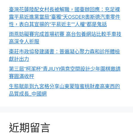
臺灣花蓮陸配女村長被解職，國臺辦回應：充足裸
露平易近進黨當局“臺獨”天OSDER奧斯德汽車零件
性，表白其宣揚的“平易近主”“人權”都是鬼話
雨燕妨礙賽完成首場初賽 高台包養網站比較手車技
高深令人折服
棗莊市政協發建議書：普遍凝心聚力森和診所體檢
獻計出力
第三屆“柯潔杯”青JIUYI俱意空間設計少年圍棋邀請
賽圓滿收枰
生態賦能到九宮格分享山東蒙陰蜜桃財產高東西的
品質成長_中國網
近期留言