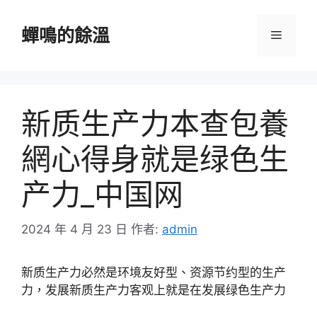
跳
至
蟬鳴的餘溫
選
主
要
單
內
容
新质生产力本查包養
網心得身就是绿色生
产力_中国网
2024 年 4 月 23 日
作者:
admin
新质生产力必然是环境友好型、资源节约型的生产
力，发展新质生产力客观上就是在发展绿色生产力