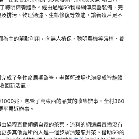
上了聰明精養體系。經由過程5G物聯網傳感器裝備，完
喂及排污、物理過濾、生態修復等效能，讓養殖戶足不
棚為主的單點利用，向無人植保、聰明農機等蒔植、養
園完成了全性命周期監管，老舊籃球場也演變成智能體
收回新活氣。
1000兆，包管了高東西的品質的收集辦事，全村360
便平易近辦事。
經由過程直播傾銷自家的茶葉，流利的網速讓直播沒有
更多其他處所的人進一個步驟清楚龍井茶。借助5G的