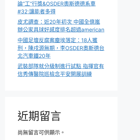
論“工”行獎&OSDER奧斯德德系車
#32;讓能者多得
皮尤調查：近20年初次 中國全億嵐
辦公家具球好感度排名超過american
中國足壇反腐案塵埃落定：18人獲
刑，陳戌源無期，李OSDER奧斯德台
北汽車鐵20年
武裝部隊就分級制進行試點 指揮官有
信秀傳醫院巡檢念平安開展訓練
近期留言
尚無留言可供顯示。