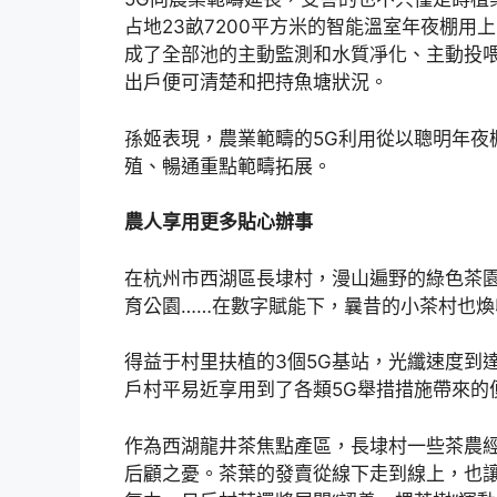
占地23畝7200平方米的智能溫室年夜棚用
成了全部池的主動監測和水質凈化、主動投
出戶便可清楚和把持魚塘狀況。
孫姬表現，農業範疇的5G利用從以聰明年夜
殖、暢通重點範疇拓展。
農人享用更多貼心辦事
在杭州市西湖區長埭村，漫山遍野的綠色茶
育公園……在數字賦能下，曩昔的小茶村也煥
得益于村里扶植的3個5G基站，光纖速度到達
戶村平易近享用到了各類5G舉措措施帶來的
作為西湖龍井茶焦點產區，長埭村一些茶農
后顧之憂。茶葉的發賣從線下走到線上，也讓