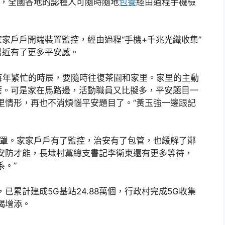
動，全國各地的認種人可隨時隨地
包養
經由過程手機檢
家戶戶開端裝置監控，經由過程“手機+千兆光纖收集”
易近有了更多平安感。
每年繁忙的時辰，要隨時往復茶園和家里。家里的主動
葉。可是家在馬路邊，活動職員又比擬多，平安題目一
里情形，再也不消煩惱平安題目了。”黃玉強一邊跟記
籠罩。家家戶戶有了監控，治安有了包管，也緩解了鄰
安防才能，長埭村黨總支書記李衛東還有更多等待，
系。”
已累計建成5G基站24.88萬個，行政村完成5G收集
竭增添。