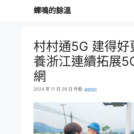
跳
蟬鳴的餘溫
至
主
要
內
容
村村通5G 建得
養浙江連續拓展5
網
2024 年 11 月 29 日
作者:
admin