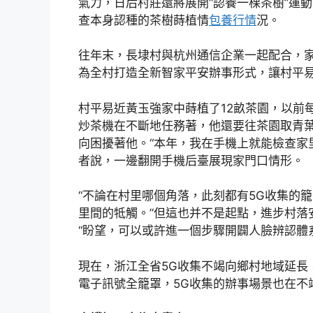
氣力，日后村莊還將展開“認養一棵茶樹”運
查本身認種的茶樹蒔植情
包養行情
況。
往年末，長埭村與杭州通信企業一起配合，家
為全村打造全新智家平安辦事形式，讓村平
村平易近黃玉強家中蒔植了12畝茶園，以前
炒茶機在不斷地任務著，他還要往茶園取青
向困擾著他。“本年，我在手機上就能檢查家
者說，一邊翻開手機后臺展現家門口情形。
“不論在村里哪個角落，此刻都有5G收集的
里間的牴觸。”但這也并不是起點，進步村落
“盼望，可以或許進一個步驟開闢人臉辨認體
現在，浙江全省5G收集不竭向鄉村地域延長，
電子訊號全籠罩，5G收集的辦事場景也在不