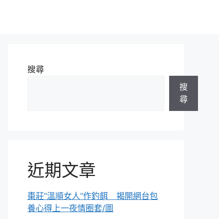
搜尋
搜
尋
近期文章
棗莊”溫順女人”作釣餌 揭開網台包
養心得上一夜情圈套/圖