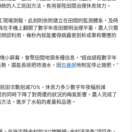
傳統的人工巡田方法，有用晉陞田間治理休息效力。
工現場測報，此刻則依附建立在田間的監測體系，及時
員在手機上翻開了數字年夜田聰明治理平臺，農人只需
速辨認利用，幾秒內就能獲得病蟲害剖析成果和響應的
一塊小屏幕，會聚田間地頭多種信息。“經由過程數字年
長勢，還能長途把持澆水，因
包養網
地制宜停止施肥。”
常巡田次數削減70%，休息力多少數字年夜幅削減
揮霍的同時下降了對周遭的狀況的晦氣影響。農人完成了
植方法，進步了水稻的產量和品德。
。在安吉縣余村的“5G物聯網+余村溪泉魚”項目內，