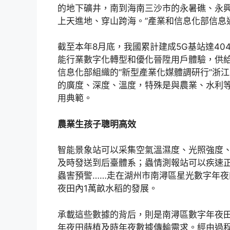
的地下礦井，南到海南三沙市的永暑礁、永興
上天進地、穿山跨海。”產業和信息化部信息
截至本年8月底，我國累計建成5G基站達404.
能行業數字化轉型和優化晉陞用戶體驗，供
信息化部組織的“新型產業化媒體調研行”浙
的廣度、深度、溫度，特殊是與農業、水利等
用典範。
農業生孩子聰明高效
智能景象站可以采集空氣溫濕度、光照強度
及時發送到后臺體系；蟲情測報站可以疾速
蟲害預警……走在湖州市南潯區星光數字年
夜田內1萬畝水稻的發展。
承載這些數據的背后，則是南潯區數字年夜田
年夜田蒔植及時年夜數據傳輸需求。經由過