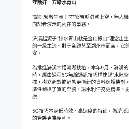
守護好一方綠水青山
“請抓緊救生圈！”在安吉縣滸溪上空，無人
向記者演示的內在的事務。
滸溪起源于“綠水青山就是金山銀山”理念出
的一級主流。對于全縣甚至湖州市而言，它
安。
為推進滸溪幸福河湖扶植，本年9月，滸溪的
時，經由過程5G無線通訊技巧構建起“水陸
據，樹立起數據靜態更換新的資料保護機制。
準性到達了質的奔騰，讓水利任務更精準、更
說。
5G技巧本身低時效、高速度的特征，為滸溪
的管護更為便利。