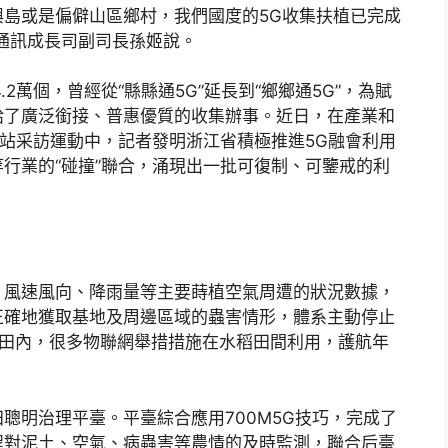
島或是偏僻山區鄉村，我們國度的5G收集扶植已完成
通訊成長司副司長孫姬說。
2萬個，曾經從“縣縣通5G”延長到“鄉鄉通5G”，為賦
給了廣泛銜接、普惠優質的收集辦事。近日，在產業和
江站采訪運動中，記者發明浙江省積極推進5G融會利用
行業的“碰撞”聯合，涌現出一批可復制、可鑒戒的利
、風速風向、降雨量等主要蒔植空氣周遭的狀況數據，
正確地獲取基地及周邊區域的蟲害情形，體系主動停止
夜田內，很多物聯網舉措措施在水稻田間利用，護航年
聰明治理平臺。平臺綜合應用700M5G技巧，完成了
程對泥土、空氣、病蟲害等農情的及時監測，聯合后臺