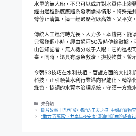
水里的無人船，不只可以或許對水質停止變
經由過程熱感應體系發明偷排情形。特殊是
臂停止清算，這一經過歷程既高效、又平安
傳統人工巡河時光長、人力多、本錢高、籠
只需幾個小時，經由過程5G及時傳輸數據，
山告知記者，無人機分歧于人眼，它的巡視
臺。同時，還具有應急救濟、拋投物質、警
今朝5G技巧在水利扶植、管護方面的大批利
科技，正引領著水利行業邁向智能化、精準
綠色、協調的水資本治理系統，守護一方綠
分
未分類
類
圖片故事｜巴西“莫小龍”的工夫之道_中甜心寶物
“助力‘百萬萬’，共享年夜安康”深汕中間病院成查