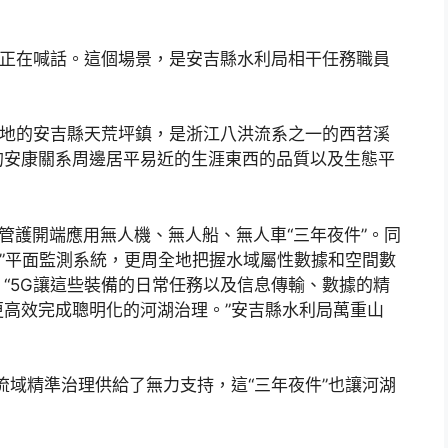
機正在喊話。這個場景，是安吉縣水利局相干任務職員
生地的安吉縣天荒坪鎮，是浙江八洪流系之一的西苕溪
的安康關系周邊居平易近的生涯東西的品質以及生態平
管護開端應用無人機、無人船、無人車“三年夜件”。同
空”平面監測系統，更周全地把握水域屬性數據和空間數
“5G讓這些裝備的日常任務以及信息傳輸、數據的精
高效完成聰明化的河湖治理。”安吉縣水利局萬重山
流域精準治理供給了無力支持，這“三年夜件”也讓河湖