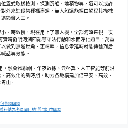
動位置式取樣檢測，探測沉船、堆積物等，還可以或許
針對外來進侵物種福壽螺，無人船還能經由過程其機械
，還節儉人工。
罩小、時效慢，現在用上了無人機，全部河流巡視一次
可實時發明河湖四亂等守法行動和水面淨化題目。萬重
可以做到無逝世角、更精準，信息零延時就能傳輸到后
示喊話等效能。
用，融會物聯網、年夜數據、云盤算、人工智能等前沿
化、高效化的新時期，助力各地構建加倍平安、高效、
水青山。
查包養網國網
包養行情為老區國民的“醫”靠_中國網