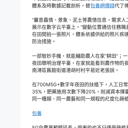
體系及時數據記載剖析，替
包養網價錢
代了
“曩昔蟲情、景象、泥土等農情信息，需求人
展示在數字云平臺上。”變動位置通信任務職
在田間拍一張照片，體系依據供給的照片疾
防治措施。
一部智妙手機，就能輔助農人在家“耕田”；
夜田聰明治理平臺，在家就能看到農作物的
南潯區舊館街道港胡村村平易近老張說。
在700M5G+數字年夜田的扶植下，人工日
35%，肥藥施用次數下降20%，削減資本
同一種類、同一農藝和同一規程的尺度化蒔
包養
5G向農業範疇延長，受害的也不只僅是蒔植業