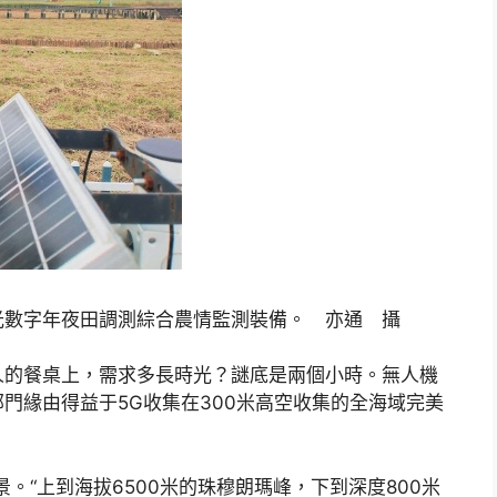
光數字年夜田調測綜合農情監測裝備。 亦通 攝
人的餐桌上，需求多長時光？謎底是兩個小時。無人機
門緣由得益于5G收集在300米高空收集的全海域完美
。“上到海拔6500米的珠穆朗瑪峰，下到深度800米