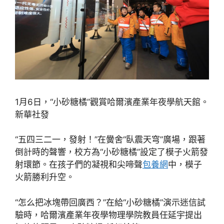
1月6日，“小砂糖橘”觀賞哈爾濱產業年夜學航天館。
新華社發
“五四三二一，發射！”在黌舍“臥震天穹”廣場，跟著
倒計時的聲響，校方為“小砂糖橘”設定了模子火箭發
射環節。在孩子們的凝視和尖啼聲
包養網
中，模子
火箭勝利升空。
“怎么把冰塊帶回廣西？”在給“小砂糖橘”演示迷信試
驗時，哈爾濱產業年夜學物理學院教員任延宇提出