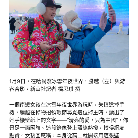
1月9日，在哈爾濱冰雪年夜世界，騰越（左）與游
客合影。新華社記者 楊思琪 攝
一個南邊女孩在冰雪年夜世界游玩時，失慎遺掉手
機，騰越在掉物招領環節尋覓這位掉主時，讀出了
她手機壁紙上的文字——“清亮的愛，只為中國”，佈
景是一面國旗。這段錄像登上彀絡熱搜，博得網友
點贊。女孩回應稱，本身從高二就開端用這張壁