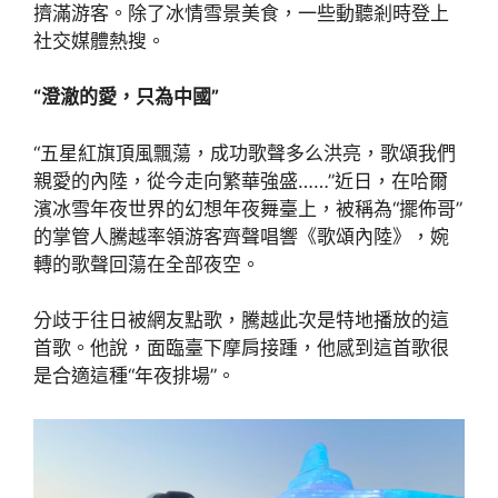
擠滿游客。除了冰情雪景美食，一些動聽剎時登上
社交媒體熱搜。
“澄澈的愛，只為中國”
“五星紅旗頂風飄蕩，成功歌聲多么洪亮，歌頌我們
親愛的內陸，從今走向繁華強盛……”近日，在哈爾
濱冰雪年夜世界的幻想年夜舞臺上，被稱為“擺佈哥”
的掌管人騰越率領游客齊聲唱響《歌頌內陸》，婉
轉的歌聲回蕩在全部夜空。
分歧于往日被網友點歌，騰越此次是特地播放的這
首歌。他說，面臨臺下摩肩接踵，他感到這首歌很
是合適這種“年夜排場”。