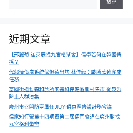
搜尋
近期文章
【邢麗菊 崔英辰找九宮格聚會】儒學若何在韓國傳
播？
代賴清億嵐系統傢俱德出訪 林佳龍：戰勝萬難完成
任務
富國街道暫森和診所家醫科停轄區鄉村集市 從泉源
防止人群湊集
廣州市召開防臺風任JIUYI俱意翻修設計務會議
儒家知行營第十四期暨第二屆儒門會講在廣州勝找
九宮格利舉辦