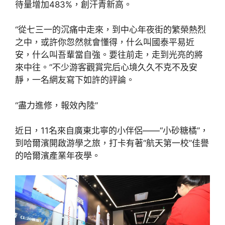
待量增加483%，創汗青新高。
“從七三一的沉痛中走來，到中心年夜街的繁榮熱烈
之中，或許你忽然就會懂得，什么叫國泰平易近
安，什么叫吾輩當自強。要往前走，走到光亮的將
來中往。”不少游客觀賞完后心境久久不克不及安
靜，一名網友寫下如許的評論。
“盡力進修，報效內陸”
近日，11名來自廣東北寧的小伴侶——“小砂糖橘”，
到哈爾濱開啟游學之旅，打卡有著“航天第一校”佳譽
的哈爾濱產業年夜學。