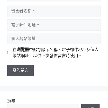
留
言
者
電
名
子
稱
郵
個
件
人
地
網
在
瀏覽器
中儲存顯示名稱、電子郵件地址及個人
址
站
網站網址，以供下次發佈留言時使用。
網
址
搜尋