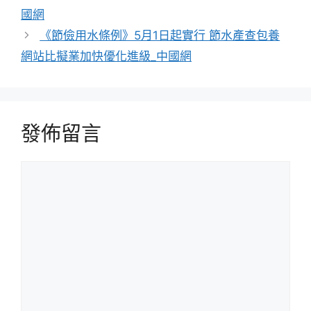
國網
《節儉用水條例》5月1日起實行 節水產查包養
網站比擬業加快優化進級_中國網
發佈留言
留
言