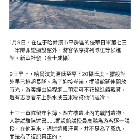
1月9日，在位于哈爾濱市平房區的侵華日軍第七三
一軍隊罪證擺設館外，游客依序排列隊伍等候進
館。新華社發（金士成攝）
9日早上，哈爾濱氣溫低至零下20攝氏度，擺設館
外早已排起長隊。為了迎接岑嶺，擺設館延伸開放
時光，游客經由過程網上預定可不花錢進館觀賞，
還有志愿者奉上熱水或玉米糊幫他們驅冷。
七三一軍隊留守名簿、四方樓遺址內的戰鬥遺物、
人體試驗陳述書……擺設館講授員高鵬為游客逐一講
授。在他看來，講述這段汗青，并不是為了冤仇，
而是為了復原真正的。