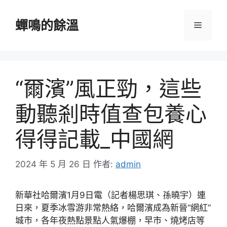
跳
至
蟬鳴的餘溫
選
主
要
單
內
容
“爾濱”風正勁，這些
動聽剎時值查包養心
得得記載_中國網
2024 年 5 月 26 日
作者:
admin
新華社哈爾濱1月9日電（記者楊思琪、孫曉宇）連
日來，夏季冰雪游非常熱絡，哈爾濱成為新晉“網紅”
城市，各年夜熱點景點人氣爆棚，早市、燒烤店等