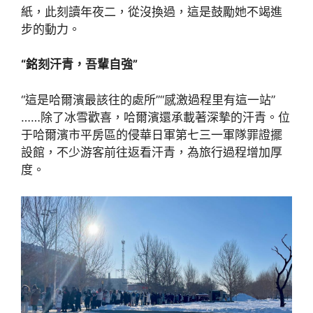
紙，此刻讀年夜二，從沒換過，這是鼓勵她不竭進
步的動力。
“銘刻汗青，吾輩自強”
“這是哈爾濱最該往的處所”“感激過程里有這一站”
……除了冰雪歡喜，哈爾濱還承載著深摯的汗青。位
于哈爾濱市平房區的侵華日軍第七三一軍隊罪證擺
設館，不少游客前往返看汗青，為旅行過程增加厚
度。