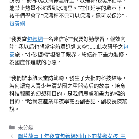
說明。“將冰塊放到保溫杯里，放進棉花或許稻草，
能禁止熱量不滲透到冰塊里。”在任延宇的啟示下，
孩子們學會了“保溫杯不只可以保溫，還可以保冷”。
包養網
“我要當
包養網
一名迷信家”“我要好勤學習，報效內
陸”“我以后也想當宇航員進進太空”……此次研學之
包
養
旅，“小砂糖橘”坦蕩了眼界，紛紜許下盡力進修、
為國度作進獻的心愿。
“我們辦事航天堂防範疇，發生了大批的科技結果，
若何讓寬大青少年清楚國之重器背后的故事，培育
科技報國的幻想和目的，是我們思慮和盡力的標的
目的。”哈爾濱產業年夜學黨委副書記、副校長陳蕊
說。
分
未分類
類
圖片故事丨年夜查包養網別山下的茶鄉女孩_中