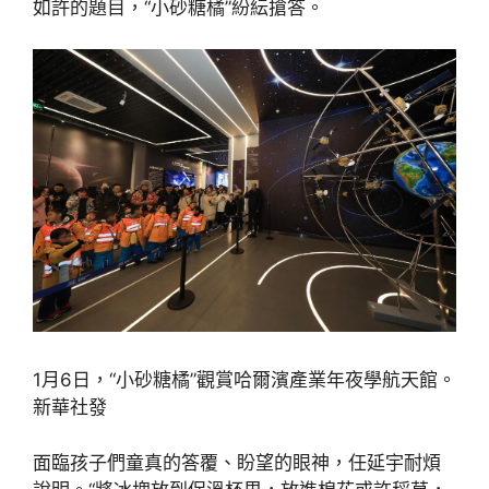
如許的題目，“小砂糖橘”紛紜搶答。
1月6日，“小砂糖橘”觀賞哈爾濱產業年夜學航天館。
新華社發
面臨孩子們童真的答覆、盼望的眼神，任延宇耐煩