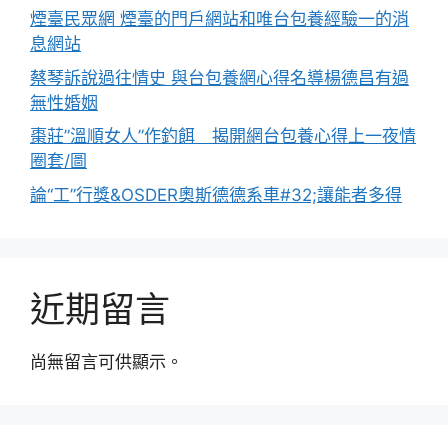
煙臺民眾網 煙臺的門戶網站和唯台包養經驗一的消
息網站
蔡琴訴說過往情史 與台包養網心得名導楊德昌有過
無性婚姻
棗莊”溫順女人”作釣餌 揭開網台包養心得上一夜情
圈套/圖
論“工”行獎&OSDER奧斯德德系車#32;讓能者多得
近期留言
尚無留言可供顯示。