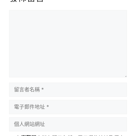
留
言
留
言
者
電
名
子
稱
郵
個
件
人
地
網