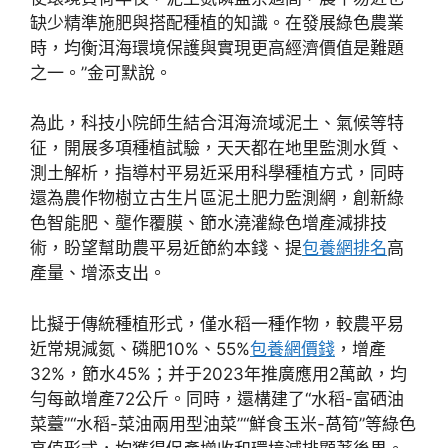
缺少精準施肥與搭配種植的知識。在發展綠色農業
時，均衡洱海環境保護與實現更高經濟價值是難題
之一。”金可默說。
為此，科技小院師生結合洱海流域泥土、氣候等特
征，開展多項種植試驗，天天都在地里監測水質、
測土解析，指導村平易近采用科學種植方式，同時
還為農作物樹立古生片區泥土肥力監測網，創新綠
色智能肥、壟作覆膜、節水澆灌綠色增產減排技
術，盼望幫助農平易近節約本錢、提
包養網排名
高
產量、增添支出。
比擬于傳統種植形式，僅水稻一種作物，較農平易
近常規減氮、磷肥10%、55%
包養網價錢
，增產
32%，節水45%；并于2023年推廣應用2萬畝，均
勻每畝增產72公斤。同時，還構建了“水稻-富硒油
菜薹”“水稻-菜油兩用型油菜”“鮮食玉米-萵筍”等綠色