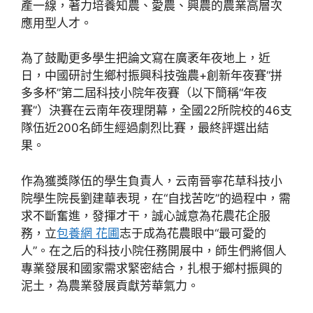
產一線，著力培養知農、愛農、興農的農業高層次
應用型人才。
為了鼓勵更多學生把論文寫在廣袤年夜地上，近
日，中國研討生鄉村振興科技強農+創新年夜賽“拼
多多杯”第二屆科技小院年夜賽（以下簡稱“年夜
賽”）決賽在云南年夜理閉幕，全國22所院校的46支
隊伍近200名師生經過劇烈比賽，最終評選出結
果。
作為獲獎隊伍的學生負責人，云南晉寧花草科技小
院學生院長劉建華表現，在“自找苦吃”的過程中，需
求不斷奮進，發揮才干，誠心誠意為花農花企服
務，立
包養網 花圃
志于成為花農眼中“最可愛的
人”。在之后的科技小院任務開展中，師生們將個人
專業發展和國家需求緊密結合，扎根于鄉村振興的
泥土，為農業發展貢獻芳華氣力。