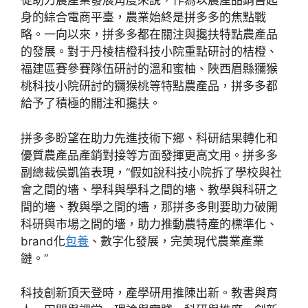
從助力農產業發展角度來說，作為以農產品銷售起
身的綜合電商平臺，農業始終是拼多多的焦點戰
略。一向以來，拼多多都在關注與攙扶特點農產品
的發展。對于丹棱桔橙科技小院重點研討的桔橙、
福建區賽參賽隊伍研討的溫和蜜柚、陜西眉縣獼猴
桃科技小院研討的獼猴桃等特點農產品，拼多多都
給予了積極的關注和攙扶。
拼多多盼望在助力先進技術下鄉、科研結果轉化和
優質農產品產銷對接等方面發揮更高文用。拼多多
副總裁侯凱笛表現，“假如說科技小院拆了學校與社
會之間的墻、學科與學科之間的墻、教學與科研之
間的墻、教與學之間的墻，那拼多多則要助力破開
科研與市場之間的墻，助力推動農特產的標準化、
brand化
包養
、數字化發展，完美現代農業產業
鏈。”
科技創新頂天登時，產學研用推陳出新。教書與育