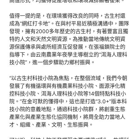
高值形式，均獲得促產增收和環境減排顯著後果。
值得一提的是，在環境獲得改良的同時，古生村還
成為“網紅打卡地”。在與村平易近積極溝通中，團隊
發現，擁有2000多年歷史的古生村，有著豐富且獨
特的人文和天然文明資源。為推動當地傳統文明資
源保護傳承與處所經濟互促發展，在張福鎖院士的
指導下，由云南農業年夜學主導樹立的“洱海人理科
技小院”，進一個步驟助力鄉村振興。
“以古生村科技小院為焦點，在整個流域，我們今朝
發展了有機循環與有機農業科技小院、面源淨化精
控科技小院、洱海人理科技小院等14個特點科技小
院。”在金可默的懂得中，這也是打造“3.0+”版本科
技小院的意義地點，通過科技小院群，將創重生態
產業化與產業生態化協同機制，將周全助力當地人
才、組織、產業、文明、生態振興。