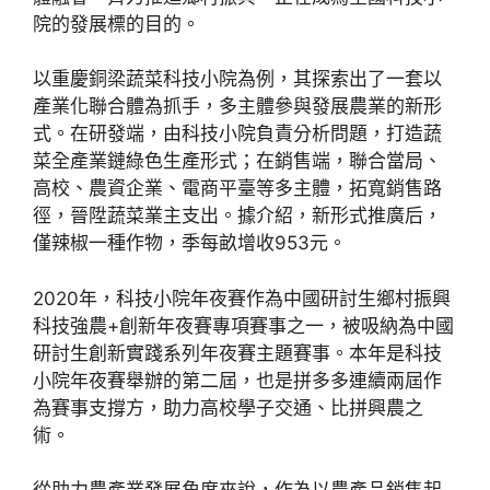
院的發展標的目的。
以重慶銅梁蔬菜科技小院為例，其探索出了一套以
產業化聯合體為抓手，多主體參與發展農業的新形
式。在研發端，由科技小院負責分析問題，打造蔬
菜全產業鏈綠色生產形式；在銷售端，聯合當局、
高校、農資企業、電商平臺等多主體，拓寬銷售路
徑，晉陞蔬菜業主支出。據介紹，新形式推廣后，
僅辣椒一種作物，季每畝增收953元。
2020年，科技小院年夜賽作為中國研討生鄉村振興
科技強農+創新年夜賽專項賽事之一，被吸納為中國
研討生創新實踐系列年夜賽主題賽事。本年是科技
小院年夜賽舉辦的第二屆，也是拼多多連續兩屆作
為賽事支撐方，助力高校學子交通、比拼興農之
術。