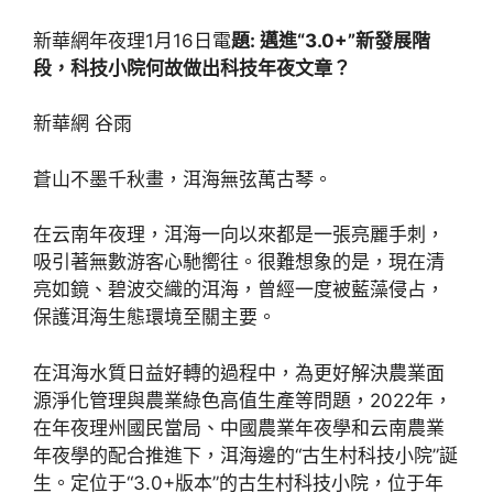
新華網年夜理1月16日電
題: 邁進“3.0+”新發展階
段，科技小院何故做出科技年夜文章？
新華網 谷雨
蒼山不墨千秋畫，洱海無弦萬古琴。
在云南年夜理，洱海一向以來都是一張亮麗手刺，
吸引著無數游客心馳嚮往。很難想象的是，現在清
亮如鏡、碧波交織的洱海，曾經一度被藍藻侵占，
保護洱海生態環境至關主要。
在洱海水質日益好轉的過程中，為更好解決農業面
源淨化管理與農業綠色高值生產等問題，2022年，
在年夜理州國民當局、中國農業年夜學和云南農業
年夜學的配合推進下，洱海邊的“古生村科技小院”誕
生。定位于“3.0+版本”的古生村科技小院，位于年