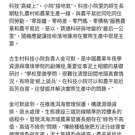
科技“高峻上”，小院“接地氣”。科技小院里的師生長
期駐扎農村和農業生產一線，與農平易近同吃同住
同勞動，“零距離、零時差、零門檻、零價格”服務農
業和農平易近。是以，買通科研與地盤的“最后一公
里”，隨機應變讓技術落地運用在實際生產中很是主
要。
古生村科技小院負責人金可默，是中國農業年夜學
資源與環境學院的副傳授,重要從事泥土相關的基礎
研討，“學校里做學問，很難往清楚田間地頭真實情
況，有時是‘紙上談兵’。在科技小院可以和農平易近
孤芳自賞，往發掘并解決實際生產中的問題。”
金可默談到，在推進洱海管理保護，構建源頭減
排、退水處理、生態建設三道防線精準防控體系的
過程中，發現洱海流域農業發展長期存在“綠色不高
值、高值不綠色”問題，“傳統種植施肥方法分歧理會
使環境負荷年夜，泥土氮磷盈余過高，農平易近也