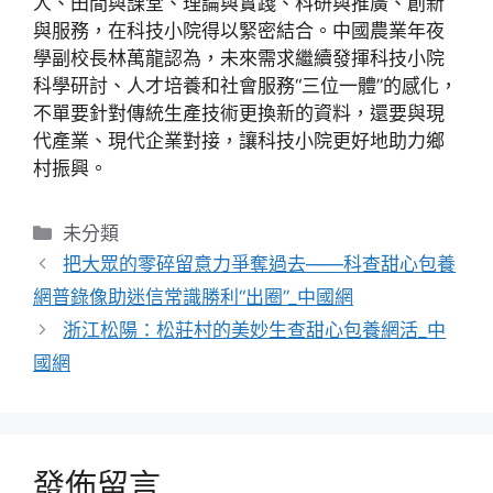
人、田間與課堂、理論與實踐、科研與推廣、創新
與服務，在科技小院得以緊密結合。中國農業年夜
學副校長林萬龍認為，未來需求繼續發揮科技小院
科學研討、人才培養和社會服務“三位一體”的感化，
不單要針對傳統生產技術更換新的資料，還要與現
代產業、現代企業對接，讓科技小院更好地助力鄉
村振興。
分
未分類
類
把大眾的零碎留意力爭奪過去——科查甜心包養
網普錄像助迷信常識勝利“出圈”_中國網
浙江松陽：松莊村的美妙生查甜心包養網活_中
國網
發佈留言