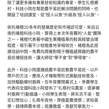
除了讓更多擁有專業技術知識的專家、學生扎根鄉
村，科技小院在幫助農平易近解決問題的同時，也
開設了培訓課堂，從“授人以魚”升級為“授人以漁”。
依托褚橙20多年的發展歷史和市場認可度，來自云
南的褚橙科技小院，算得上本次年夜賽的“人氣”團隊
之一。褚橙代表著中國生果種植業的較高經營治理
程度，吸引著不少桔橙產地爭相效仿。褚橙為此搭
建培訓中間，免費向周邊對橙子種植感興趣的農平
易近傳授技術，讓大師從“學不會”到“學得會”。
此外，科技小院還通過農平易近教農平易近、以戶
帶戶的方法，應用人才傳幫帶形式推動技術普及，
加快驅動鄉村振興。在年夜賽閉幕式上，參賽學生
代表向全國科技小院發布了“扎根村屯農家，逐夢鄉
村振興”行動倡議，小院學生表現，將矢志不渝，堅
定幻想信心；扎根年夜地，厚植愛農情懷；求知善
學，錘煉興農本領；挺膺擔當，貢獻芳華氣力。