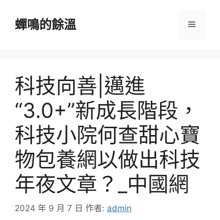
跳
至
蟬鳴的餘溫
選
主
要
單
內
容
科技向善|邁進
“3.0+”新成長階段，
科技小院何查甜心寶
物包養網以做出科技
年夜文章？_中國網
2024 年 9 月 7 日
作者:
admin