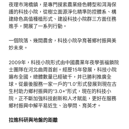
夜理市灣橋鎮，是專門摸索農業綠色轉型和洱海保
護的科技小院，從樹立面源淨化精準防控體系、構
建綠色高值種植形式、建設科技小院群三方面任務
進手，開展了一系列行動。
一個院落、幾間農舍，科技小院孕育著鄉村振興美
妙未來。
2009年，科技小院形式由中國農業年夜學張福鎖院
士團隊在河北曲周首創。經歷15年發展，科技小院
遍布全國，總體數量已經破千，并已勝利推廣全
球。從最後服務一家一戶的“1.0”形式發展到現在古
生村助力鄉村振興的“3.0+”形式，現在的科技小
院，正不斷加強科技創新和人才賦能，更好在服務
鄉村振興中解平易近生、治學問、育英才。
拉進科研與地盤的距離