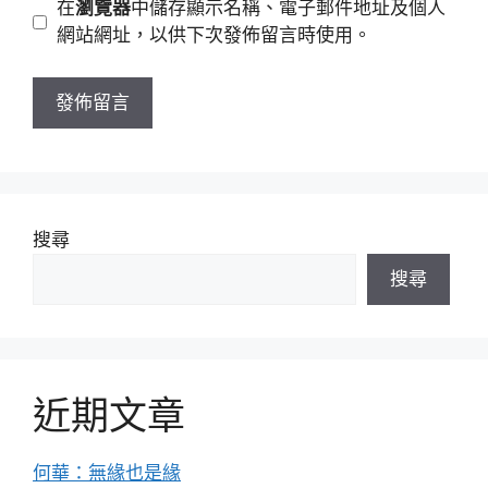
在
瀏覽器
中儲存顯示名稱、電子郵件地址及個人
址
站
網站網址，以供下次發佈留言時使用。
網
址
搜尋
搜尋
近期文章
何華：無緣也是緣