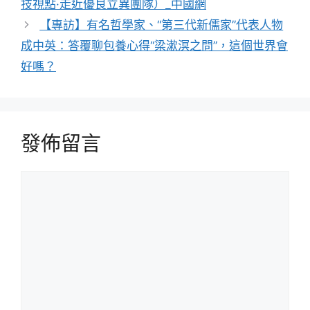
技視點·走近優良立異團隊）_中國網
【專訪】有名哲學家、“第三代新儒家”代表人物
成中英：答覆聊包養心得“梁漱溟之問”，這個世界會
好嗎？
發佈留言
留
言