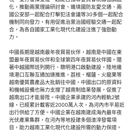
化，推動兩黨理論研討會、邊境國防友愛交通、兩
國公安部一起配合打擊犯法會議等30多個一起配合
機制同向發力，有用促進治黨治國經驗交通一起配
合，為各自國家工業化現代化建設注進了強勁動
力。
中國長期是越南最年夜貿易伙伴，越南是中國在東
盟最年夜貿易伙伴和全球第四年夜貿易伙伴國。隨
著中越國際班列開行、聰明港口啟動建設，陸地邊
境港口互聯互通加速推進，荔枝、榴蓮、火龍果等
越南優質農產品大批銷往中國，中國出口的原資料
和機械設備也無力支撐了越南制造業發展，促進了
越南出口才能晉陞。中國企業承建的河內輕軌2號
線，已經累計載客近2000萬人次，為河內市平易近
出行供給了方便。中國企業在越南建成海內最年夜
光伏產業集群，在河內等地投建多個渣滓發電項
目，助力越南工業化現代化建設所需的動力保證。