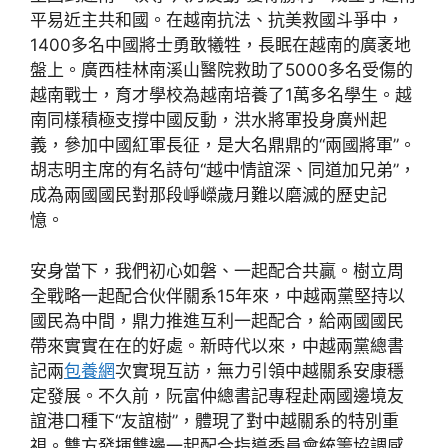
平易近主共和國。在越南抗法、抗美救國斗爭中，
1400多名中國將士勇敢犧牲，長眠在越南的廣袤地
盤上。廣西桂林南溪山醫院救助了5000多名受傷的
越南戰士，育才學校為越南培養了1萬多名學生。越
南同樣積極支撐中國反動，洪水將軍投身廣州起
義，參加中國紅軍長征，是大名鼎鼎的“兩國將軍”。
胡志明主席的有名詩句“越中情誼深、同道加兄弟”，
成為兩國國民對那段崢嶸歲月難以磨滅的歷史記
憶。
安身當下，我們初心如磐、一起配合共贏。樹立周
全戰略一起配合伙伴關系15年來，中越兩黨堅持以
國民為中間，鼎力推進互利一起配合，給兩國國民
帶來實實在在的好處。新時代以來，中越兩黨總書
記兩
包養網
次實現互訪，無力引領中越關系安康穩
定發展。不久前，阮富仲總書記專程赴兩國邊境友
誼港口種下“友誼樹”，體現了對中越關系的特別重
視。雙方發揮雙邊一起配合指導委員會統籌協調感