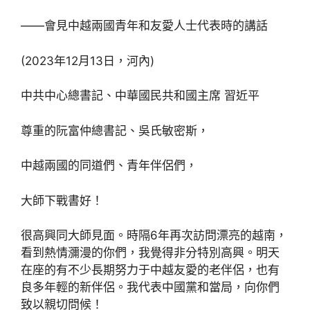
——會見中越兩國青年和友愛人士代表時的講話
(2023年12月13日，河內)
中共中心總書記、中華國民共和國主席 習近平
尊重的阮富仲總書記、吳氏敏密斯，
中越兩國的同道們、青年伴侶們，
大師下戰書好！
很高興同大師見面。時隔6年再次訪問漂亮的越南，
看到熱情瀰漫的你們，我覺得非分特別高興。明天
在座的有不少長期努力于中越友愛的老伴侶，也有
良多年輕的新伴侶。我代表中國黨和當局，向你們
致以親切問候！