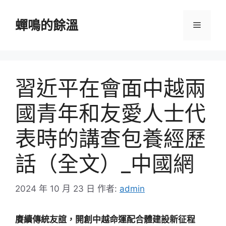
跳
至
蟬鳴的餘溫
選
主
要
單
內
容
習近平在會面中越兩
國青年和友愛人士代
表時的講查包養經歷
話（全文）_中國網
2024 年 10 月 23 日
作者:
admin
賡續傳統友誼，開創中越命運配合體建設新征程