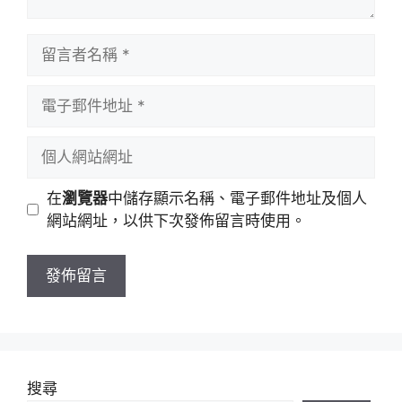
留
言
者
電
名
子
稱
郵
個
件
人
地
網
在
瀏覽器
中儲存顯示名稱、電子郵件地址及個人
址
站
網站網址，以供下次發佈留言時使用。
網
址
搜尋