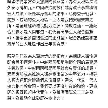
盼望你們爭當亞太振興的參與者，為亞太地區長治
久安添磚加瓦。中國改造開放和越南改革事業獲得
宏大成績，既是本身奮斗的結果，也得益于戰爭、
開放、包涵的亞太地區。亞太是我們安居樂業之
所，是全球經濟增長動力之源，開放包涵、一起配
合共贏才是人間邪道。我們要高舉亞太配合體旗
幟，匯聚更多團結奮進的正能量，配合為建設和諧
繁榮的亞太地區作出更年夜貢獻。
盼望你們敢為人類進步的開拓者，為構建人類命運
配合體不懈奮斗。中越兩黨都是胸懷全國的馬克思
主義政黨，中越兩國都是國際社會負責任的成員，
兩國應該成為推進人類進步事業的中堅氣力。構建
人類命運配合體這個宏偉目標，需求一代又一代人
接力跑才幹實現。我們要以更廣年夜的胸懷、更寬
闊的視野擔起時代責任，為維護國際公正正義發
聲，為推動全球發展進步出力。