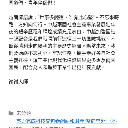
同道們、青年伴侶們！
越南諺語說：“世事多變遷，唯有此心堅”。不忘來時
路，方知向何行。中越兩國社會主義事業發展壯年
夜的艱辛歷程和輝煌成績充足表白，中越加強團結
一起配合是我們戰勝前行途徑上一切風險挑戰、不
斷從勝利走向勝利的主要歷史經驗。瞻望未來，我
們要始終不忘初心，牢記任務，攜手走好各自社會
主義途徑，讓工業化現代化建設結果更多惠及兩國
國民，配合為人類進步事業作出更年夜貢獻。
謝謝大師。
分
未分類
類
盡力完成科技查包養網站和財產“雙向奔赴”（科