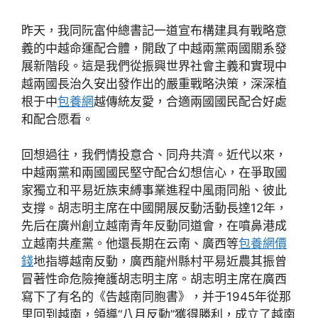
昨天，我同阮富仲總書記一道宣布構建具有戰略意
義的中越命運配合體，開啟了中越兩黨兩國關系發
展新階段。這是我們從振興世界社會主義和實現中
越兩國長治久安出發作出的嚴重戰略決策，深深植
根于中
包養網
越傳統友愛，合適兩國國民配合好處
和配合愿看。
回想過往，我們情投意合、同舟共濟。近代以來，
中越兩黨和兩國國民堅守配合幻想信心，在爭取國
家獨立和平易近族束縛事業進程中風雨同船、彼此
支撐。胡志明主席在中國開展反動活動長達12年，
先后在廣州創立越南青年反動同道會，在噴鼻港成
立越南共產黨。他還長期在云南、廣西等
包養網價
錢
地指導越南反動，廣西龍州縣村平易近農其振曾
冒著性命危險掩護胡志明主席。胡志明主席在廣西
寫下了有名的《告越南同胞書》，并于1945年從那
里回到越南，領導“八月反動”獲得勝利，成立了越南