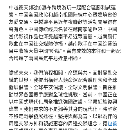
中越德天(板約)瀑布跨境游玩一起配合區勝利試運
營。中國全國政協和越南祖國陣線中心暨邊境省份
友愛交通、中越邊平易近年夜聯歡等活動開展得有
聲有色。中國傳統經典名著在越南家喻戶曉，中國
當代影視作品也深受越南平易近眾喜愛。越南風行
歌曲在中國社交媒體傳播，越南歌手在中國綜藝節
目中收獲大量中國“粉絲”。富有成效的來往和一起配
合增進了兩國民氣平易近意相通。
瞻望未來，我們前程相關、命運與共。面對變亂交
織的世界，我提出構建人類命運配合體理念和全球
發展倡議、全球平安倡議、全球文明倡議，旨在推
動世界各國攜手應對全球性挑戰。當前，中國正在
以中國式現代化周全推進強國建設、平易近族復興
偉業。我們尋求的不是獨善其身的現代化，將堅定
不移走戰爭發展途徑，堅持與鄰為善、以鄰為伴的
周邊交際方針和親誠惠容的周邊交際理念，讓
包養