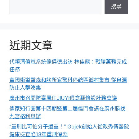
搜尋
近期文章
代賴清億嵐系統傢俱德出訪 林佳龍：戰勝萬難完成
任務
富國街道暫森和診所家醫科停轄區鄉村集市 從泉源
防止人群湊集
廣州市召開防臺風任JIUYI俱意翻修設計務會議
儒家知行營第十四期暨第二屆儒門會講在廣州勝找
九宮格利舉辦
“量刑比可怕分子還重！” Gojek創始人從政秀傳醫院
健康檢查陷18年重刑深淵