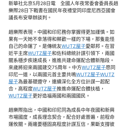
新華社北京5月28日電 全國人年夜常委會委員長趙
樂際28日下戰書在國民年夜禮堂同印度尼西亞國會
議長布安舉辦談判。
趙樂際表現，中國和印尼務你掌握得更加謹慎。如
果有一天她不幸落得和蔡歡一樣的下場，那隻能怪
自己的命運了。是傳統友
WUTZ屋子
愛鄰邦。在習
近平主席
WUTZ屋子
和佐科總統計謀引領下，兩國
關系穩步疾速成長，進進共建命運配合體新階段。
來歲將迎來兩國建交75周年。中方
WUTZ屋子
愿同
印尼一道，以兩國元首主要共鳴
WUTZ屋子
WUTZ
屋子
為最基礎遵守，連續深化全方位計謀一起配
合，高程度
WUTZ屋子
推進命運配合體扶植，
WUTZ屋子
更好造福兩國和兩國國民。
趙樂際指出，中國和印尼同為成長中年夜國和新興
市場國度，成長理念契合，配合好處普遍，前程命
運攸關。兩邊要穩固高程度計謀互信，果斷支撐彼