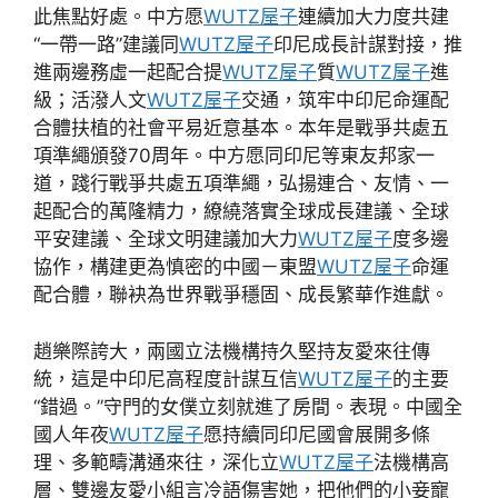
此焦點好處。中方愿
WUTZ屋子
連續加大力度共建
“一帶一路”建議同
WUTZ屋子
印尼成長計謀對接，推
進兩邊務虛一起配合提
WUTZ屋子
質
WUTZ屋子
進
級；活潑人文
WUTZ屋子
交通，筑牢中印尼命運配
合體扶植的社會平易近意基本。本年是戰爭共處五
項準繩頒發70周年。中方愿同印尼等東友邦家一
道，踐行戰爭共處五項準繩，弘揚連合、友情、一
起配合的萬隆精力，繚繞落實全球成長建議、全球
平安建議、全球文明建議加大力
WUTZ屋子
度多邊
協作，構建更為慎密的中國－東盟
WUTZ屋子
命運
配合體，聯袂為世界戰爭穩固、成長繁華作進獻。
趙樂際誇大，兩國立法機構持久堅持友愛來往傳
統，這是中印尼高程度計謀互信
WUTZ屋子
的主要
“錯過。”守門的女僕立刻就進了房間。表現。中國全
國人年夜
WUTZ屋子
愿持續同印尼國會展開多條
理、多範疇溝通來往，深化立
WUTZ屋子
法機構高
層、雙邊友愛小組言冷語傷害她，把他們的小妾寵