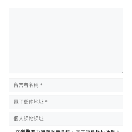
留
言
留
言
者
電
名
子
稱
郵
個
件
人
地
網