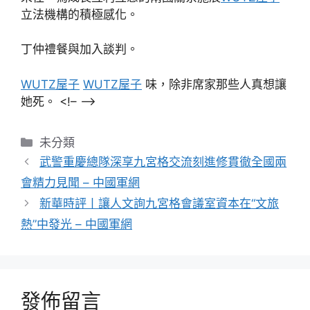
立法機構的積極感化。
丁仲禮餐與加入談判。
WUTZ屋子
WUTZ屋子
味，除非席家那些人真想讓
她死。 <!– –>
分
未分類
類
武警重慶總隊深享九宮格交流刻進修貫徹全國兩
會精力見聞 – 中國軍網
新華時評丨讓人文詢九宮格會議室資本在“文旅
熱”中發光 – 中國軍網
發佈留言