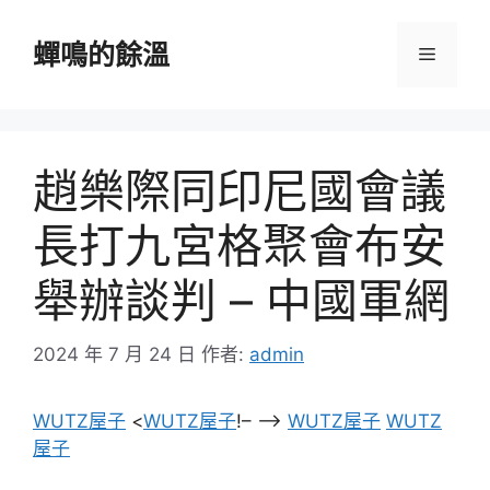
跳
至
蟬鳴的餘溫
選
主
要
單
內
容
趙樂際同印尼國會議
長打九宮格聚會布安
舉辦談判 – 中國軍網
2024 年 7 月 24 日
作者:
admin
WUTZ屋子
<
WUTZ屋子
!– –>
WUTZ屋子
WUTZ
屋子