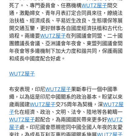
死了。、專門委員會、任務機構
WUTZ屋子
間交
通，激勵婦女、青年月表訂定合同員來往，繚繞法
治扶植、經濟成長、平易近生改良、生態環保等展
開交通互鑒，更好辦事各自國度經濟扶植和古代化
過程。兩邊要
WUTZ屋子
在列國議會同盟、二十國
團體議長會議、亞洲議會年夜會、東盟列國議會間
年夜會等多邊機制下加大力度和諧共同，保護兩國
和成長中國度配合好處。
WUTZ屋子
布安表現，印尼
WUTZ屋子
果斷奉行一個中國準
繩，以為這是印尼中國關系的政治基本。盼望以來
歲兩國建
WUTZ屋子
交75周年為契機，深
WUTZ屋
子
化在經濟、政治、文明、法令、陸地等各範疇一
WUTZ屋子
起配合，為兩國國民帶來更多好
WUTZ
屋子
處。印尼國會愿親密同中國全國人年夜的友愛
來往，為成長互利互惠的兩國關系施展
WUTZ屋子