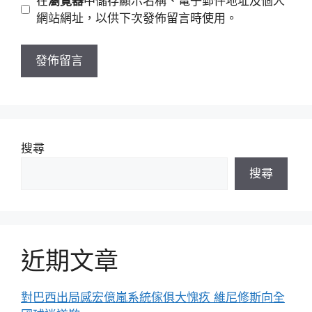
在
瀏覽器
中儲存顯示名稱、電子郵件地址及個人
址
站
網站網址，以供下次發佈留言時使用。
網
址
搜尋
搜尋
近期文章
對巴西出局感宏億嵐系統傢俱大愧疚 維尼修斯向全