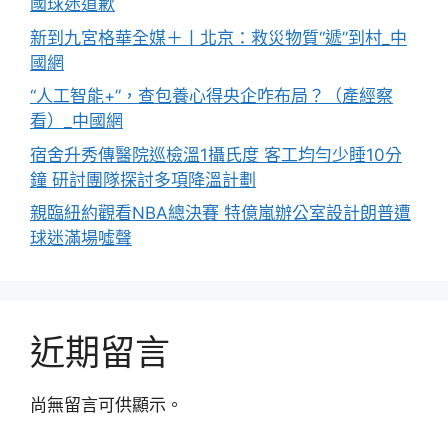
國球迷道歉
新到九宮格華全媒＋丨北京：救災物質“遞”到村_中
國網
“人工智能+”，查包養心得央企咋布局？（產經察
看）_中國網
宿舍升秀傳醫院巡檢溫1攝氏度 客工均勻少睡10分
鐘 研討團隊探討多項降溫計劃
親臨紐約觀看NBA總決賽 特億嵐辦公室設計朗普遭
球迷滿場噓聲
近期留言
尚無留言可供顯示。