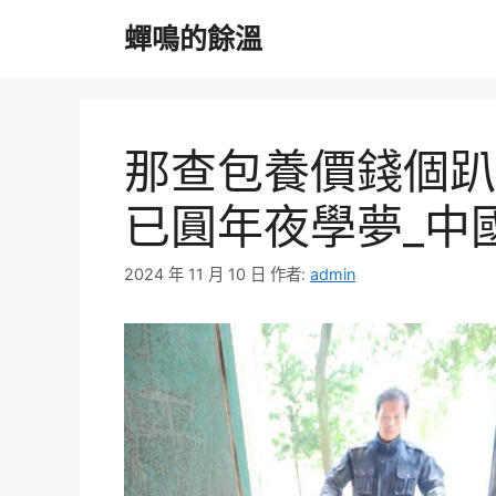
跳
蟬鳴的餘溫
至
主
要
內
容
那查包養價錢個趴
已圓年夜學夢_中
2024 年 11 月 10 日
作者:
admin