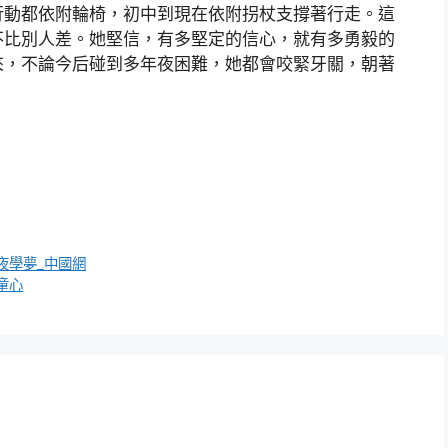
行動都依附輪椅，初中到現在依附拐杖支撐著行走。這
不比別人差。她堅信，有多堅定的信心，就有多勇毅的
來，不論今后碰到多年夜困難，她都會咬緊牙關，朝著
夜學夢_中國網
童心