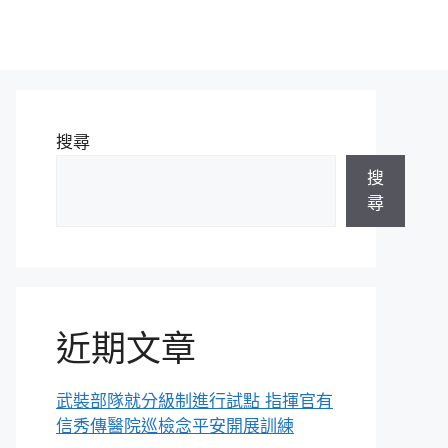
搜尋
搜
尋
近期文章
武裝部隊就分級制進行試點 指揮官有
信秀傳醫院巡檢念平安開展訓練