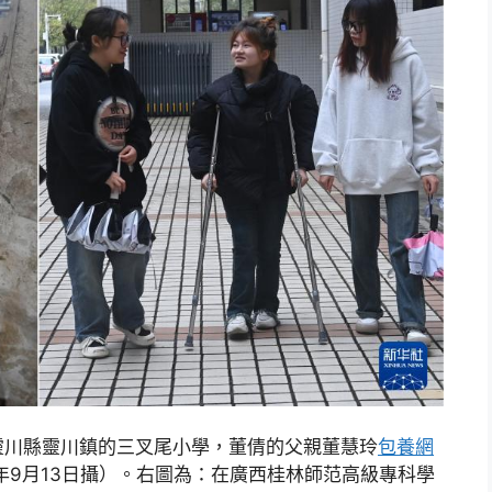
靈川縣靈川鎮的三叉尾小學，董倩的父親董慧玲
包養網
年9月13日攝）。右圖為：在廣西桂林師范高級專科學