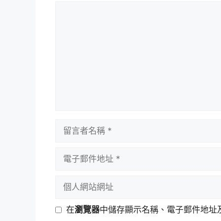
留
言
留
言
者
電
名
子
稱
郵
個
件
人
地
網
在
瀏覽器
中儲存顯示名稱、電子郵件地址
址
站