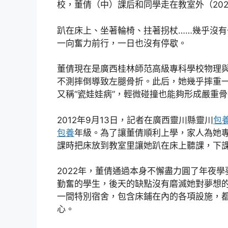
校，董倩（中）課后和同學走在教室外（202
趴在床上、坐著輪椅、拄著拐杖……幾乎沒
一向奮力前行，一日也沒有停歇。
董倩現在是廣西桂林師范高級專科學校物理
不測摔倒導致左腿骨折。此后，她幾乎摔重
又稱“瓷娃娃病”，輕微碰撞也能夠形成嚴重
2012年9月13日，記者在廣西靈川縣靈川
包
包養
年級。為了讓董倩順利上學，家人為她
課時把床放到教室里讓她趴在床上聽課，下
2022年，董倩通過本身不懈盡力圓了年夜
勤奮的學生，後天的缺點沒有磨滅她對夢想
一間特別宿舍，包含床鋪在內的各項設施，
心。