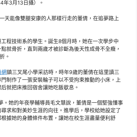
4年3月13日攝）。
有一天能像雙腿安康的人那樣行走的董倩，在追夢路上
與工程技術系的學生。誕生8個月時，她在一次學步中
一點就骨折，直到兩歲才被診斷為後天性成骨不全癥，
骨折。
養網
鎮三叉尾小學采訪時，時年9歲的董倩在這里讀三
專門制作了一張安裝輪子可以不受拘束推動的小床，上
課后就把床推回宿舍讓她吃飯歇息。
學夢。她的年夜學輔導員毛文慧說，董倩是一個堅強懂事
的尋求和對美妙生涯的向往。進學后，學校給她設定了
都根據她的身體條件布置，讓她在校生涯盡量便利舒