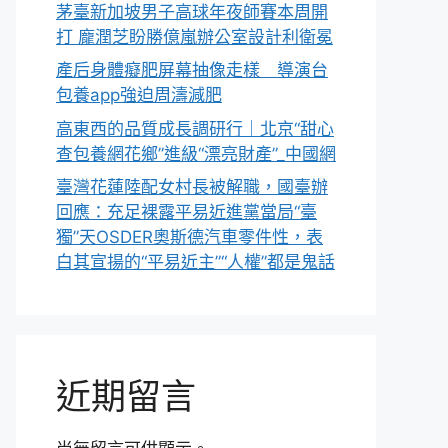
茅臺新加坡男子高球年夜師賽本周開
打 龐潤芝盼勝億嵐辦公室設計利衛冕
產后身體癡肥屏幕抽像走樣 導演台
包養app強迫周濤減肥
高東西的品質成長調研行｜北京“甜心
查包養網花鄉”進級“漂亮財產”_中國網
臺灣花蓮陸配女村長被解職，國臺辦
回應：充足裸露平易近進黨當局“臺
獨”天OSDER奧斯德汽車零件性，表
白其宣揚的“平易近主”“人權”都是鬼話
近期留言