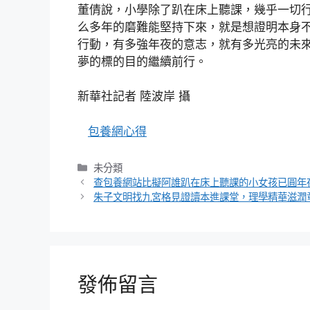
董倩說，小學除了趴在床上聽課，幾乎一切
么多年的磨難能堅持下來，就是想證明本身
行動，有多強年夜的意志，就有多光亮的未
夢的標的目的繼續前行。
新華社記者 陸波岸 攝
包養網心得
分
未分類
類
查包養網站比擬阿誰趴在床上聽課的小女孩已圓年
朱子文明找九宮格見證讀本進課堂，理學精華滋潤
發佈留言