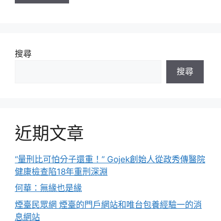
搜尋
搜尋
近期文章
“量刑比可怕分子還重！” Gojek創始人從政秀傳醫院
健康檢查陷18年重刑深淵
何華：無緣也是緣
煙臺民眾網 煙臺的門戶網站和唯台包養經驗一的消
息網站