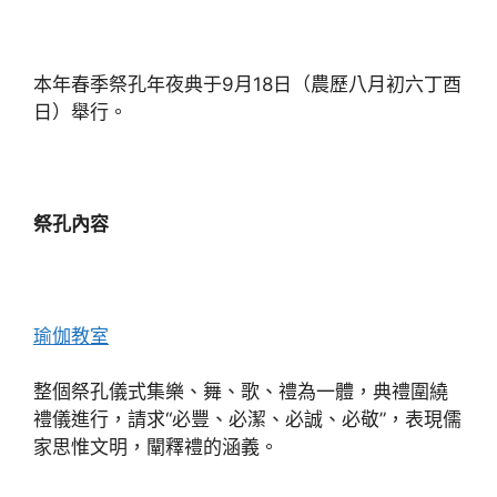
本年春季祭孔年夜典于9月18日（農歷八月初六丁酉
日）舉行。
祭孔內容
瑜伽教室
整個祭孔儀式集樂、舞、歌、禮為一體，典禮圍繞
禮儀進行，請求“必豐、必潔、必誠、必敬”，表現儒
家思惟文明，闡釋禮的涵義。