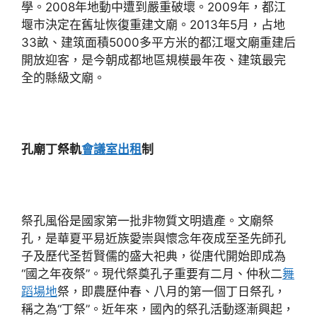
學。2008年地動中遭到嚴重破壞。2009年，都江
堰市決定在舊址恢復重建文廟。2013年5月，占地
33畝、建筑面積5000多平方米的都江堰文廟重建后
開放迎客，是今朝成都地區規模最年夜、建筑最完
全的縣級文廟。
孔廟丁祭軌
會議室出租
制
祭孔風俗是國家第一批非物質文明遺產。文廟祭
孔，是華夏平易近族愛崇與懷念年夜成至圣先師孔
子及歷代圣哲賢儒的盛大祀典，從唐代開始即成為
“國之年夜祭”。現代祭奠孔子重要有二月、仲秋二
舞
蹈場地
祭，即農歷仲春、八月的第一個丁日祭孔，
稱之為“丁祭”。近年來，國內的祭孔活動逐漸興起，