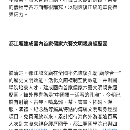
年夜典，請求合適古制，在每日天期的選擇、祭奠
的儀程等各方面都很講究，以期恢復正統的華夏禮
樂精力。
都江堰建成國內首家儒家六藝文明親身經歷園
據清楚，都江堰文廟在全國率先恢復孔廟“廟學合一”
的歷史文明效能，活化文廟禮制空間效能，并辦國
學院培養人才，建成國內首家儒家六藝文明親身經
歷園，被外界譽為是“中國獨一活著的孔廟”。今朝已
設有射箭、古琴、噴鼻燭、茶、書畫、拓碑、漢
服、演禮、紀念品等獨具特點的傳統文明親身經歷
項目，免費開放以來，累計招待海內外游客逾百萬
人次到文廟來親身經歷國學。都江堰國學院已與四