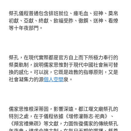
祭孔儀程普通包含排班就位、瘞毛血、迎神、奠帛
初獻、亞獻、終獻、飲福受胙、徹饌、送神、看燎
等十年夜部門。
祭孔，在現代實際都是官方自上而下所極力奉行的
祭奠軌制，說明儒家思惟對于現代中國社會無可替
換的感化。可以說，它既是政教的指導原則，又是
社會凝集力的源
個人空間
泉。
儒家思惟根深蒂固，影響深遠。都江堰文廟祭孔的
特別之處，在于儀程依據《增修灌縣志·祀典》、
《頖宮禮樂疏》等文獻，力圖恢復儒家的傳統祭孔