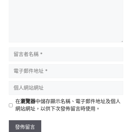
留
言
者
電
名
子
稱
郵
個
件
人
地
網
在
瀏覽器
中儲存顯示名稱、電子郵件地址及個人
址
站
網站網址，以供下次發佈留言時使用。
網
址