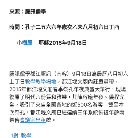
來源：騰訊儒學
時間：孔子二五六六年歲次乙未八月初六日丁酉
小樹屋
耶穌2015年9月18日
騰訊儒學都江堰訊（南客）9月18日為農歷八月初六
上丁日
教學
教學場地
，都江堰文廟內莊嚴肅穆，
2015年都江堰文廟春季祭孔年夜典盛大舉行，現場
復原了明代六佾舞和雅樂，其陣容龐年夜、儀程完
全，吸引了來自全國各地的近500名游客。截至本
次祭孔，都江堰文廟已經連續三年系統恢復年齡兩
祭傳
會議室出租
統。
1對1教學