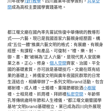
川年夜學
1對1教學
、四川農業年夜學簽約，
共享空
間
成為高校主要國學實踐基地。
都江堰文廟在國內率先嘗試恢復中華傳統的教導形
式——六藝，現已是我國首家六藝親身經歷園，構
成“五位一體”推廣六藝文明的格式：有展廳、有親身
經歷、有課程、有產品、可復制。“禮、樂、射、
御、書、數”被稱為“正人六藝”，是現代男人安居樂
業之本，正心、修身、
個人空間
齊家、治國、平全
國的基礎素質，亦可說是基礎技巧。文廟在既有結
果的基礎上，將儒家文明與廣年夜國民群眾的日常
生涯結合，相續舉辦了一系列文明brand活動，包含
鄉射禮、成人禮、士婚禮、重陽節鄉飲酒
小樹屋
禮、士相見禮、抓周禮、拜師禮
私密空間
、年齡祭
孔等傳統歲時年節和人生禮儀，“都江堰文廟暨國學
基地”文明brand基礎樹立，業已成為四川向外展現