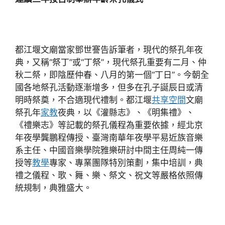
都江堰文廟當家鄧世謇告訴筆者，現代的祭孔年夜
典，又稱“祭丁”或“丁祭”，現代祭孔重要有二月、仲
秋二祭，即陰歷仲春、八月的第一個“丁日”。今朝全
國各地祭孔活動逐漸增多，但多在孔子誕辰日或清
明時祭奠，不合適現代禮制。都江堰
共享空間
文廟
祭孔年
家教
夜典，以《灌縣志》、《明集禮》、
《禮樂志》等記載的祭孔儀程為重要依據，經北京
年夜學龔鵬程傳授、臺灣南華年夜學平易近族音樂
系主任、中國音樂學院雅樂研討中間主任周純一傳
授等
教學
專家、專業團隊特別策劃，集中培訓，典
禮之儀程、歌、舞、樂、祭文、祝文等嚴格依照傳
統規制，典雅盛大。