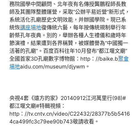
務院國學中間顧問、北年夜有名傳授龔鵬程師長教
師及其團隊整體運營，采取“公辦平易近營”新形式，
系統活化孔廟歷史文明效能，并辦國學院。現已系
統恢
講座場地
復傳統六藝，每年按傳統規制舉行年
齡祭孔年夜典。別的，舉辦各種人生禮儀和歲時年
節演禮，結果遭到各界稱贊，被媒體譽為“中國獨一
活著的孔廟”。百度百科往年10月發布“都江堰文廟”
全國首家3D孔廟數字博物館：http：//baike.b
聚會
場地
aidu.com/museum/djywm。
央視4套《遠方的家》20140912江河萬里行(98)#
都江堰文廟#特輯視頻：
http：//tv.cntv.cn/video/C22432/28377b5b5416
4ca499fc3c79ee90b743敬請收看。