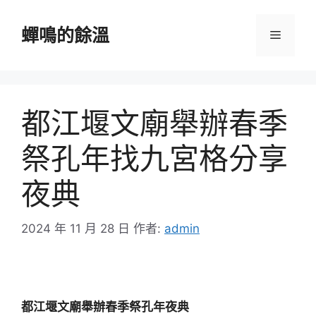
跳
至
蟬鳴的餘溫
選
主
要
單
內
容
都江堰文廟舉辦春季
祭孔年找九宮格分享
夜典
2024 年 11 月 28 日
作者:
admin
都江堰文廟舉辦春季祭孔年夜典