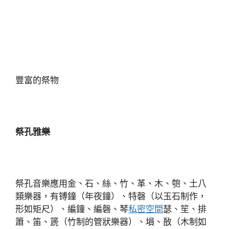
豐富的祭物
祭孔雅樂
祭孔音樂應用金、石、絲、竹、革、木、匏、土八
類樂器，有镈鐘（年夜鐘）、特磬（以玉石制作，
形如矩尺）、編鐘、編磬、琴
私密空間
瑟、笙、排
簫、笛、篪（竹制的管狀樂器）、塤、敔（木制如