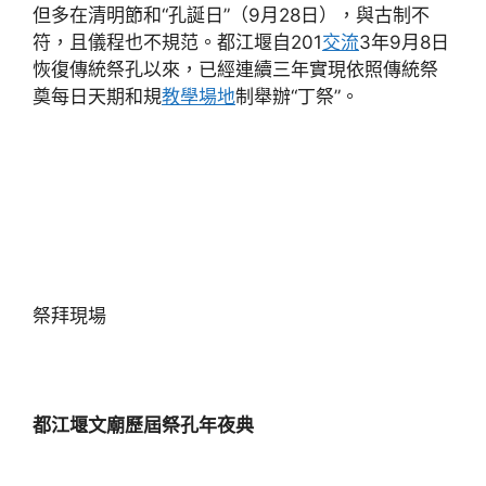
但多在清明節和“孔誕日”（9月28日），與古制不
符，且儀程也不規范。都江堰自201
交流
3年9月8日
恢復傳統祭孔以來，已經連續三年實現依照傳統祭
奠每日天期和規
教學場地
制舉辦“丁祭”。
祭拜現場
都江堰文廟歷屆祭孔年夜典