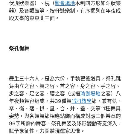
伏虎狀樂器）、柷（
聚會場地
木制四方形如斗狀樂
器）及各類鼓等，按軒懸樂制，有序擺列在年夜成
殿天臺的東東北三面。
祭孔佾舞
舞生三十六人，是為六佾，手執翟籥道具，祭孔跳
舞由立之容、舞之容、首之容、身之容、手之容、
步之容、足之容、腰之容（或禮
瑜伽場地
之容）八
年夜類舞容組成，共39種舞
1對1教學
節，兼有執、
舉、衡、落、拱、呈、合、并、垂、交等11種舞具
姿勢，與各類舞節相應點飾而構成對應三個樂章的
96字所需的舞容。祭孔舞姿及隊形變動寄意深入，
賦予象征性，力圖體現儒家思惟。