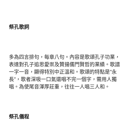
祭孔歌詞
多為四言排句，每章八句。內容是歌頌孔子功業，
表達對孔子追思愛崇及贊揚儒門賢哲的業績。歌譜
一字一音，顯得特別中正溫和。歌頌的特點是“永
長”，歌者深吸一口氣還唱不完一個字，需用人獨
唱。為使尾音渾厚莊重，往往一人唱三人和。
祭孔儀程