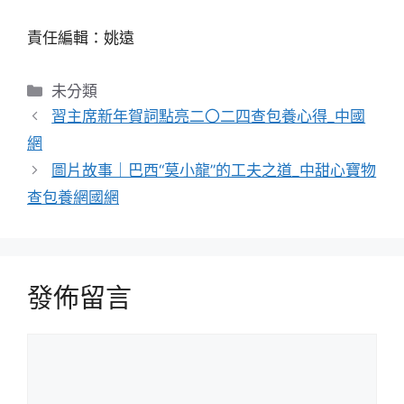
責任編輯：姚遠
分
未分類
類
習主席新年賀詞點亮二〇二四查包養心得_中國
網
圖片故事｜巴西“莫小龍”的工夫之道_中甜心寶物
查包養網國網
發佈留言
留
言