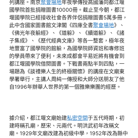
列講座。南京
聚會場地
年夜學傳授高國藩向都江堰
國學院首批捐贈圖書10000冊。截止至今朝，都江
堰國學院已經接收社會各界伴侶捐贈圖書5萬多冊，
此中含國家圖書館文津閣《四庫全書
聚會場地
》、
《佛光年夜躲經》、《道躲》、《續道躲》、《諸
子集成》、《歷代經典文庫》等各一整套，極年夜
地豐富了國學院的館躲，為國學院師資班和專修班
的學員帶來了便利，未來成都會平易近將有機會到
都江堰國學院借閱圖書。下戰書兩點半到四點，一
場題為《談禮樂人生的終極關懷》的講座在文廟東
學署舉行，主講人周純一傳授和大師分送朋友了他
自1996年辦華人世界的第一個雅樂樂團的經歷。
據介紹，都江堰文廟始建
私密空間
于五代時期，初
建時稱孔廟，歷宋、元兩代。明洪武初年改稱文
廟。1929年文廟改建為初級中學，1952年改為縣中