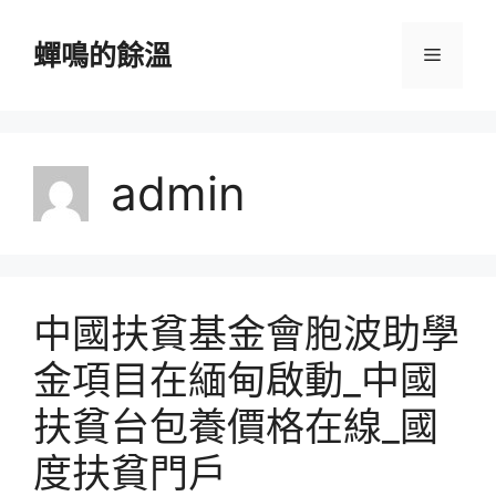
跳
至
蟬鳴的餘溫
選
主
要
單
內
容
admin
中國扶貧基金會胞波助學
金項目在緬甸啟動_中國
扶貧台包養價格在線_國
度扶貧門戶