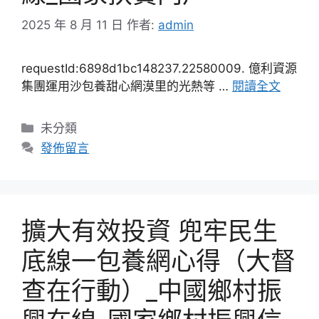
2025 年 8 月 11 日
作者:
admin
requestId:6898d1bc148237.22580009. 億利資源
集團運用沙包養甜心網漠里的光熱等 …
閱讀全文
分
未分類
類
發佈留言
擴大有效投資 兜牢民生
底線一包養網心得（大督
查在行動）_中國鄉村振