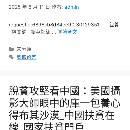
2025 年 8 月 11 日
作者:
admin
requestId:6898cb8d84ee90.30129351. 包養
包養網 新華社緬 …
閱讀全文
分
未分類
類
發佈留言
脫貧攻堅看中國：美國攝
影大師眼中的庫一包養心
得布其沙漠_中國扶貧在
線_國家扶貧門戶