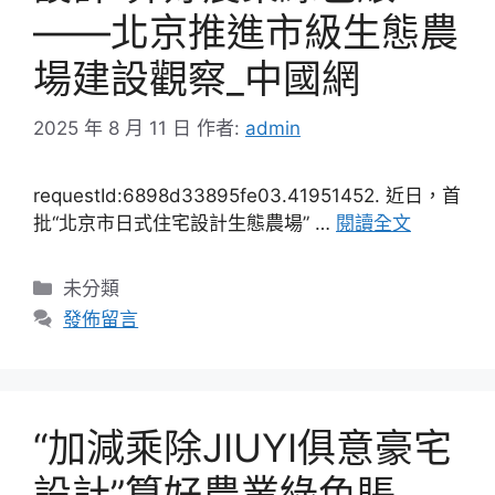
——北京推進市級生態農
場建設觀察_中國網
2025 年 8 月 11 日
作者:
admin
requestId:6898d33895fe03.41951452. 近日，首
批“北京市日式住宅設計生態農場” …
閱讀全文
分
未分類
類
發佈留言
“加減乘除JIUYI俱意豪宅
設計”算好農業綠色賬