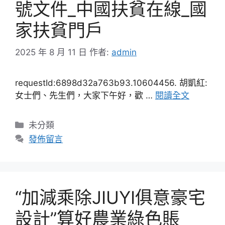
號文件_中國扶貧在線_國
家扶貧門戶
2025 年 8 月 11 日
作者:
admin
requestId:6898d32a763b93.10604456. 胡凱紅:
女士們、先生們，大家下午好，歡 …
閱讀全文
分
未分類
類
發佈留言
“加減乘除JIUYI俱意豪宅
設計”算好農業綠色賬