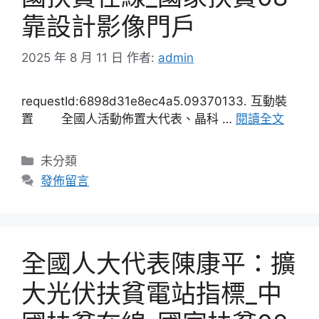
靠設計影像門戶
2025 年 8 月 11 日
作者:
admin
requestId:6898d31e8ec4a5.09370133. 互動裝
置 全國人活動佈置大代表、晶科 …
閱讀全文
分
未分類
類
發佈留言
全國人大代表陳康平：擴
大光伏扶貧電站指標_中