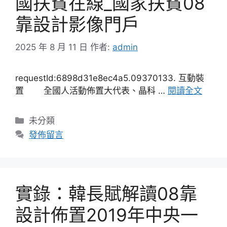
國扶貧在線_國家扶貧08
靠設計影像門戶
2025 年 8 月 11 日
作者:
admin
requestId:6898d31e8ec4a5.09370133. 互動裝
置 全國人活動佈置大代表、晶科 …
閱讀全文
分
未分類
類
發佈留言
實錄：韓長賦解讀08靠
設計佈置2019年中央一