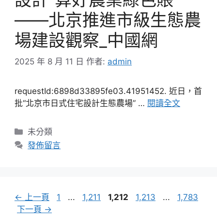
——北京推進市級生態農
場建設觀察_中國網
2025 年 8 月 11 日
作者:
admin
requestId:6898d33895fe03.41951452. 近日，首
批“北京市日式住宅設計生態農場” …
閱讀全文
分
未分類
類
發佈留言
頁
頁
頁
頁
頁
←
上一頁
1
...
1,211
1,212
1,213
...
1,783
面
面
面
面
面
下一頁
→