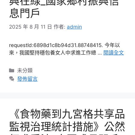
興在線_國家鄉村振興信
息門戶
2025 年 8 月 11 日
作者:
admin
requestId:6898d1c8b94d31.88748415. 今年以
來，我國堅持穩包養女人中求進工作總 …
閱讀全文
分
未分類
類
發佈留言
《食物藥到九宮格共享品
監視治理統計措施》公然