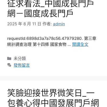
征求看法_中國成長門戶
網－國度成長門戶
2025 年 8 月 11 日
作者:
admin
requestId:6898d3a7a78c56.47979280. 第三章
統計調查治理 第十四條 國家食物 …
閱讀全文
分
未分類
類
發佈留言
笑臉迎接世界微笑日_一
包養心得中國發展門戶網