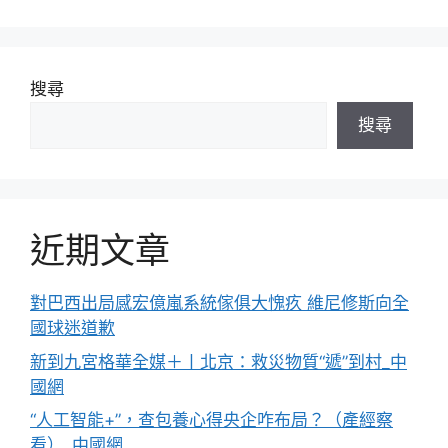
搜尋
搜尋
近期文章
對巴西出局感宏億嵐系統傢俱大愧疚 維尼修斯向全
國球迷道歉
新到九宮格華全媒＋丨北京：救災物質“遞”到村_中
國網
“人工智能+”，查包養心得央企咋布局？（產經察
看）_中國網