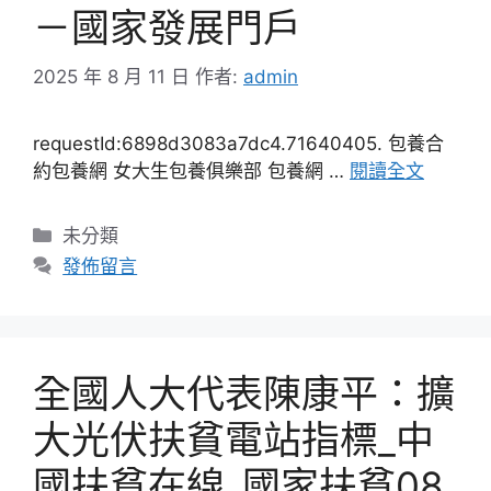
－國家發展門戶
2025 年 8 月 11 日
作者:
admin
requestId:6898d3083a7dc4.71640405. 包養合
約包養網 女大生包養俱樂部 包養網 …
閱讀全文
分
未分類
類
發佈留言
全國人大代表陳康平：擴
大光伏扶貧電站指標_中
國扶貧在線_國家扶貧08