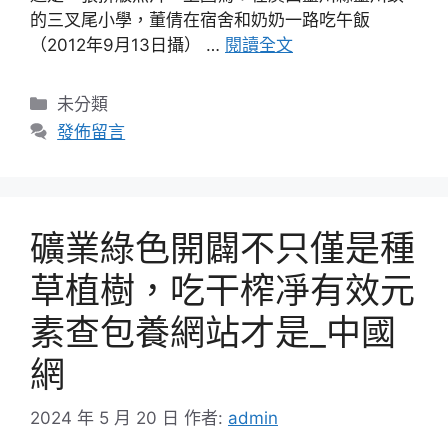
的三叉尾小學，董倩在宿舍和奶奶一路吃午飯
（2012年9月13日攝） …
閱讀全文
分
未分類
類
發佈留言
礦業綠色開闢不只僅是種
草植樹，吃干榨凈有效元
素查包養網站才是_中國
網
2024 年 5 月 20 日
作者:
admin