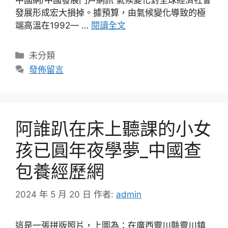
中國網/中國發展門戶網訊 氣候變化對全球經濟社會
發展形成宏大損掉。據預算，由氣候變化導致的極
端高溫在1992— …
閱讀全文
分
未分類
類
發佈留言
阿誰趴在床上聽課的小女
孩已圓年夜學夢_中國查
包養經歷網
2024 年 5 月 20 日
作者:
admin
這是一張拼版照片，上圖為：在廣西靈川縣靈川鎮