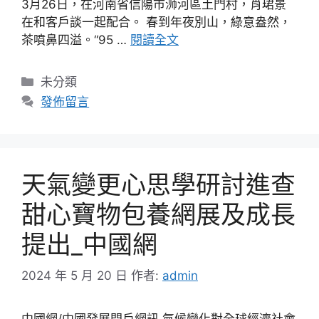
3月26日，在河南省信陽市浉河區土門村，肖珺景
在和客戶談一起配合。 春到年夜別山，綠意盎然，
茶噴鼻四溢。“95 …
閱讀全文
分
未分類
類
發佈留言
天氣變更心思學研討進查
甜心寶物包養網展及成長
提出_中國網
2024 年 5 月 20 日
作者:
admin