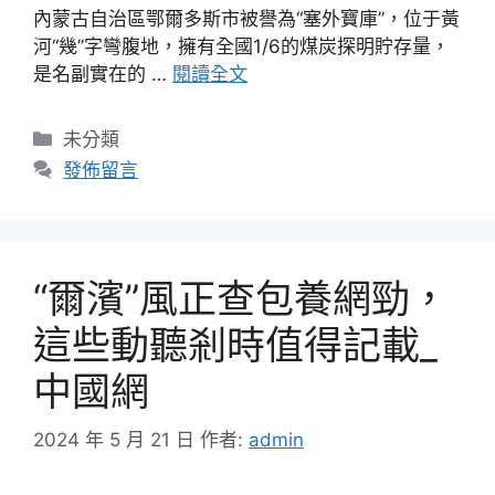
內蒙古自治區鄂爾多斯市被譽為“塞外寶庫”，位于黃
河“幾”字彎腹地，擁有全國1/6的煤炭探明貯存量，
是名副實在的 …
閱讀全文
分
未分類
類
發佈留言
“爾濱”風正查包養網勁，
這些動聽剎時值得記載_
中國網
2024 年 5 月 21 日
作者:
admin