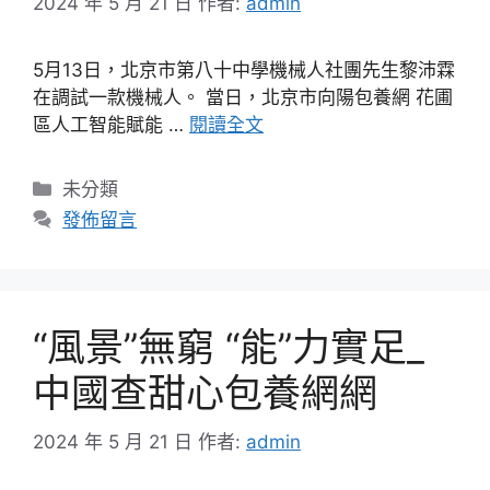
2024 年 5 月 21 日
作者:
admin
5月13日，北京市第八十中學機械人社團先生黎沛霖
在調試一款機械人。 當日，北京市向陽包養網 花圃
區人工智能賦能 …
閱讀全文
分
未分類
類
發佈留言
“風景”無窮 “能”力實足_
中國查甜心包養網網
2024 年 5 月 21 日
作者:
admin