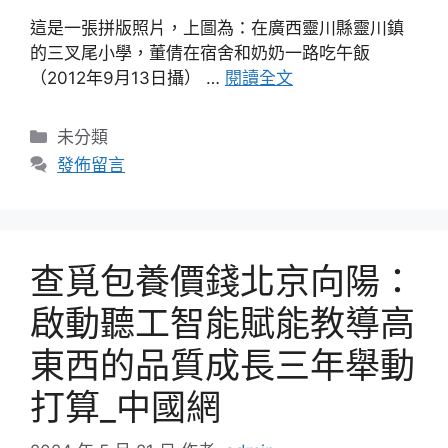
這是一張拼版照片，上圖為：在廣西靈川縣靈川鎮
的三叉尾小學，董倩在宿舍和奶奶一路吃午飯
（2012年9月13日攝） …
閱讀全文
分
未分類
類
發佈留言
查覓包養價錢北京向陽：
啟動聽工智能賦能教導高
東西的品質成長三年舉動
打算_中國網