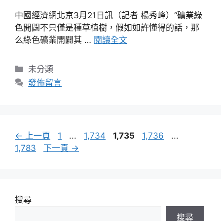
中國經濟網北京3月21日訊（記者 楊秀峰）“礦業綠
色開闢不只僅是種草植樹，假如如許懂得的話，那
么綠色礦業開闢其 …
閱讀全文
分
未分類
類
發佈留言
頁
頁
頁
頁
頁
←
上一頁
1
...
1,734
1,735
1,736
...
面
面
面
面
面
1,783
下一頁
→
搜尋
搜尋