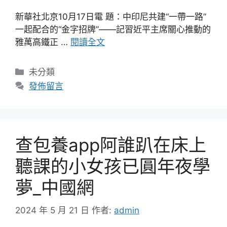
新華社北京10月17日電 題：中印尼共建“一帶一路”
一起配合的“金字招牌”——記習近平主席關心推動的
雅萬高鐵正 …
閱讀全文
分
未分類
類
發佈留言
查包養app阿誰趴在床上
聽課的小女孩已圓年夜學
夢_中國網
2024 年 5 月 21 日
作者:
admin