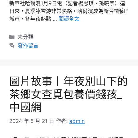
新華社哈爾濱1月9日電（記者楊思琪、孫曉宇）連
日來，夏季冰雪游非常熱絡，哈爾濱成為新晉“網紅”
城市，各年夜熱點 …
閱讀全文
分
未分類
類
發佈留言
圖片故事丨年夜別山下的
茶鄉女查覓包養價錢孩_
中國網
2024 年 5 月 21 日
作者:
admin