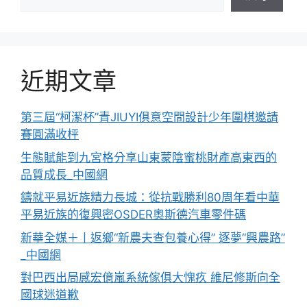
近期文章
第三屆“柯潔杯”青JIUYI俱意空間設計少年圍棋邀請
賽圓滿收枰
生態賦能到九宮格分享山東蒙陰蜜桃財產高東西的
品質成長_中國網
鑄就平易近族精力長城：從抗戰勝利80周年看中華
平易近族的復興密OSDER奧斯德汽車零件碼
新華全媒＋丨返鄉“新農夫查包養心得” 逐夢“興農路”
_中國網
對巴西出局感宏億嵐系統傢俱大愧疚 維尼修斯向全
國球迷道歉