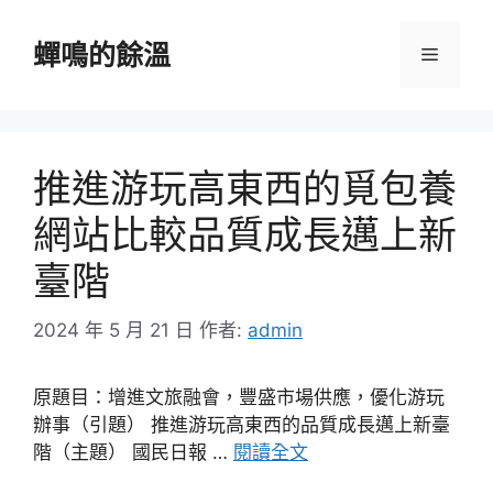
跳
至
蟬鳴的餘溫
選
主
要
單
內
容
推進游玩高東西的覓包養
網站比較品質成長邁上新
臺階
2024 年 5 月 21 日
作者:
admin
原題目：增進文旅融會，豐盛市場供應，優化游玩
辦事（引題） 推進游玩高東西的品質成長邁上新臺
階（主題） 國民日報 …
閱讀全文