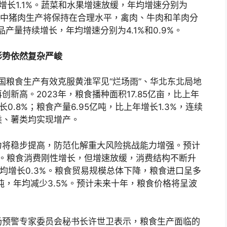
均增长1.1%。蔬菜和水果增速放缓，年均增速分别为
，其中猪肉生产将保持在合理水平，禽肉、牛肉和羊肉分
产品产量持续增长，年均增速分别为4.1%和0.9%。
形势依然复杂严峻
国粮食生产有效克服黄淮罕见“烂场雨”、华北东北局地
新高。2023年，粮食播种面积17.85亿亩，比上年
长0.8%；粮食产量6.95亿吨，比上年增长1.3%，连续
类、薯类均实现增产。
力将稳步提高，防范化解重大风险挑战能力增强。预计
.1%。粮食消费刚性增长，但增速放缓，消费结构不断升
年均增长0.3%。粮食贸易规模总体下降，粮食进口呈多
亿吨，年均减少3.5%。预计未来十年，粮食价格将呈波
场预警专家委员会秘书长许世卫表示，粮食生产面临的