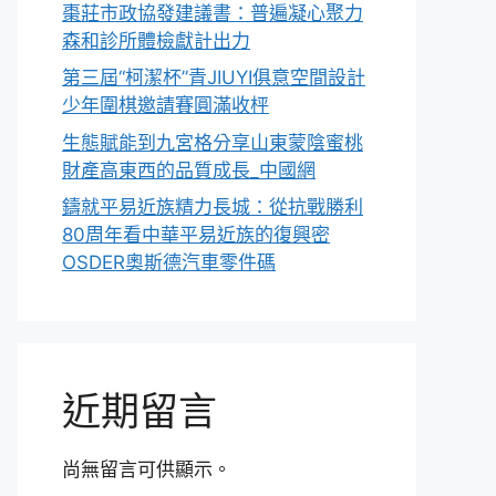
棗莊市政協發建議書：普遍凝心聚力
森和診所體檢獻計出力
第三屆“柯潔杯”青JIUYI俱意空間設計
少年圍棋邀請賽圓滿收枰
生態賦能到九宮格分享山東蒙陰蜜桃
財產高東西的品質成長_中國網
鑄就平易近族精力長城：從抗戰勝利
80周年看中華平易近族的復興密
OSDER奧斯德汽車零件碼
近期留言
尚無留言可供顯示。