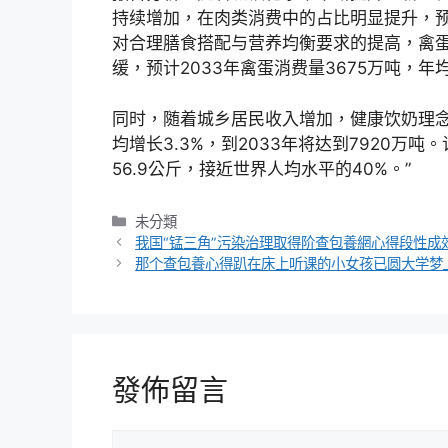
持续增加，在肉类消费中的占比明显提升，预计2
对合理膳食搭配与营养均衡要求的提高，禽
缓，预计2033年禽蛋消费量3675万吨，年均
同时，随着城乡居民收入增加，健康饮奶理
均增长3.3%，到2033年将达到7920万
56.9公斤，接近世界人均水平的40%。”
分
未分類
類
我国“锰三角”污染治理取得阶查包養網心得段性成
那个查包養心得趴在床上听课的小女孩已圆大学梦
發佈留言
留