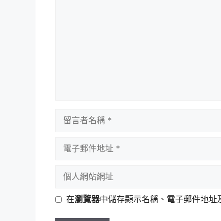
言
留
言
者
電
名
子
稱
郵
個
件
人
地
網
在
瀏覽器
中儲存顯示名稱、電子郵件地址
址
站
網