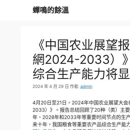
跳
蟬鳴的餘溫
至
主
要
內
容
《中国农业展望报
網2024-203
综合生产能力将显
2024 年 4 月 29 日
作者:
admin
4月20日至21日，2024年中国农业展望大
2033）》。报告总结回顾了20种（类）主要
年、2028年和2033年等重要时间节点的
来十年，我国粮食等重要农产品综合生产能