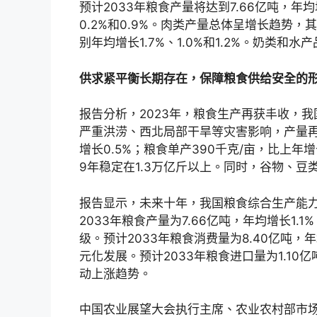
预计2033年粮食产量将达到7.66亿吨，年
0.2%和0.9%。肉类产量总体呈增长趋势
别年均增长1.7%、1.0%和1.2%。奶类和水
供求紧平衡长期存在，保障粮食供给安全的
报告分析，2023年，粮食生产再获丰收，我
严重洪涝、西北局部干旱等灾害影响，产量再创
增长0.5%；粮食单产390千克/亩，比上年增
9年稳定在1.3万亿斤以上。同时，谷物、豆
报告显示，未来十年，我国粮食综合生产能
2033年粮食产量为7.66亿吨，年均增长1
级。预计2033年粮食消费量为8.40亿吨，
元化发展。预计2033年粮食进口量为1.10
动上涨趋势。
中国农业展望大会执行主席、农业农村部市