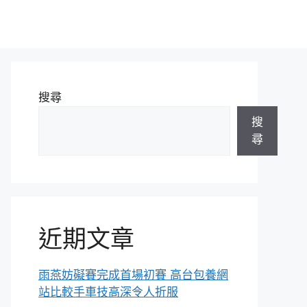
搜尋
搜
尋
近期文章
雨燕妨礙賽完成首場初賽 高台包養網
站比較手車技高深令人折服