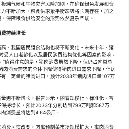
，极端气候和生物灾害风险加剧，在确保绿色发展和资
压力不断加大，粮食供求紧平衡态势将长期存在，加之
强，保障粮食供给安全的形势依然复杂严峻。
消费持续增长
越高，我国居民膳食结构也将不断变化。未来十年，猪
同时受人口老龄化以及居民消费结构优化等因素的影响，
%。“值得注意的是，猪肉消费虽然下降，但仍占肉类总
内猪肉消费需求的总体下降使得猪肉进口需求下降，但居
有一定量的猪肉进口，预计2033年猪肉进口量107万
售量则不断增长，报告显示，随着规模化、标准化、智
持增长，预计2033年分别达到798万吨和587万
肉消费量将达到4.64公斤。
代消费习惯改变，肉禽预制菜市场规模扩大，禽肉消费