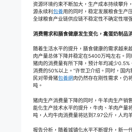
资源环境约束不断加大，生产成本持续攀升
源永续利
包養
用的同时，稳定发展粮食生产
全球粮食产业链供应链不稳定性不确定性增
消费需求和膳食健康发生变化，禽蛋奶制品
随着生活水平的提升，膳食健康的需求越来
肉产量总体下降并稳定在5400万吨左右。
猪肉的消费量有所下降，预计年均减少0.5
消费的50%以上。”许世卫介绍。同时，国
民对带骨猪
包養網
肉仍然存在刚性需求，仍将
吨。
猪肉生产消费量下降的同时，牛羊肉生产销
能化生产技术水平的提升，牛肉、羊肉产量将保
吨，人均牛肉消费量将达到7.97公斤，人均羊
报告分析，随着城镇化水平不断提升，新一