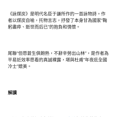
《詠煤炭》是明代名臣于謙所作的一首詠物詩。作
者以煤炭自喻，托物言志，抒發了本身甘為國家“鞠
躬盡瘁、逝世而后已”的抱負和情懷。
尾聯“但愿蒼生俱飽熱，不辭辛勞出山林”，是作者為
平易近效率愿看的真誠裸露，堪與杜甫“年夜庇全國
冷士”媲美。
解讀