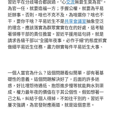
習近平在分歧場合都說過，“心
交流
無蒼生莫為官”。
為官一任，就要造福一方；手握公權，就要為平易
近辦事。否則，啥也不克不及，為啥選你？啥也不
干，要你干啥？平易近生不是
共享會議室
抽象空泛
的理念，應該落實為群眾實實在在的好處，這考驗
著領導干部的責任擔當。習近平援用這句詩，就是
請求各級干部以“全國年夜事，必作于細”的態度抓實
做細平易近生任務，盡力辦實每件平易近生大事、
一個人當官為什么？這個問題看似簡單，卻有著基
礎性的意義。這個問題解決好了，后面的許多迷
惑，好比埋怨待遇低、抱怨進步慢等就能夠水到渠
成。權力最年夜的價值在于其公個性。假如想著一
己之私，糾結于個人得掉，不如往干別的。習近平
屢次強調，為官發財應兩道，就是這個意思。