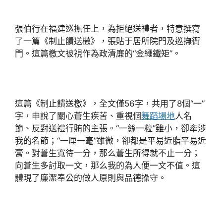
張伯行在福建巡撫任上，為拒絕送禮者，特意撰寫
了一篇《制止饋送檄》，張貼于居所院門及巡撫衙
門。這篇檄文被視作為政清廉的“金繩鐵矩”。
這篇《制止饋送檄》，全文僅56字，共用了8個“一”
字，申說了關心蒼生疾苦、重視個
舞蹈場地
人名
節、反對送禮行賄的主張。“一絲一粒”雖小，卻牽涉
我的名節；“一厘一毫”雖微，卻都是平易近脂平易近
膏。對蒼生寬待一分，那么蒼生所得就不止一分；
向蒼生多討取一文，那么我的為人便一文不值。這
體現了廉潔奉公的做人原則與品德操守。