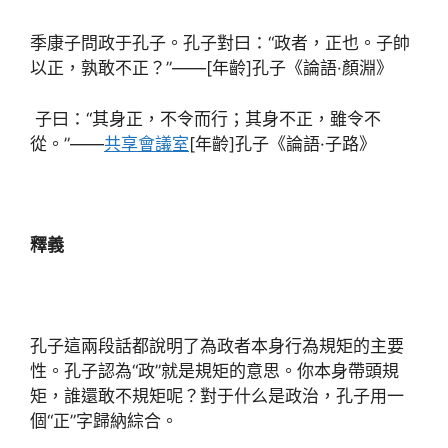
季康子問政于孔子。孔子對曰：“政者，正也。子帥
以正，孰敢不正？”——[年齡]孔子《論語·顏淵》
子曰：“其身正，不令而行；其身不正，雖令不
從。”——
共享會議室
[年齡]孔子《論語·子路》
釋義
孔子這兩段話都說明了為政者本身行為規矩的主要
性。孔子認為“政”就是規矩的意思。你本身帶頭規
矩，誰還敢不規矩呢？對于什么是政治，孔子用一
個“正”字歸納綜合。