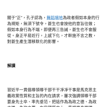
關于“正”，孔子認為，
舞蹈場地
為政者假如本身的行
為規矩，無須下號令，蒼生也會按他的意旨往做；
假如本身行為不端，即便再三告誡，蒼生也不會服
從。身正平易近行，上感下化，才幹施不言之教，
對蒼生產生潛移默化的影響。
解讀
習近平一貫倡導領導干部干干凈凈干事是馬克思主
義政黨性質和主旨的內在請求，屢次強調領導干部
要身先士卒、率先垂范，把這作為為政之德、為政