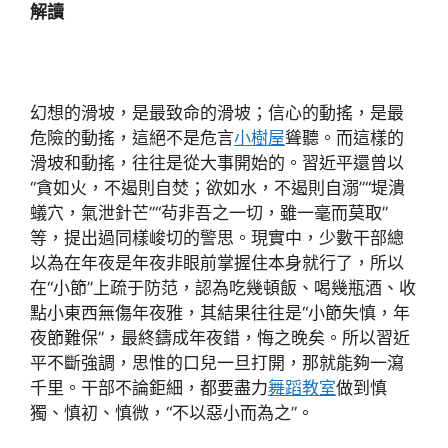
解讀
幻想的滑坡，是最致命的滑坡；信心的動搖，是最
危險的動搖，這絕不是危言
小樹屋
聳聽。而這樣的
滑坡和動搖，往往是從大事開始的。習近平還曾以
“貪如火，不遏則自焚；欲如水，不遏則自溺”“堤潰
蟻穴，氣泄針芒”“茍非吾之一切，雖一毫而莫取”
等，提出過同樣峻切的警思。現實中，少數干部總
以為在年夜是年夜非眼前掌握住本身就行了，所以
在“小節”上疏于防范，認為吃幾頓飯、喝幾瓶酒、收
點小東西無傷年夜雅，其結果往往是“小節失慎，年
夜節難保”，最終鑄成年夜錯，悔之晚矣。所以習近
平不斷強調，思惟的口兒一旦打開，那就能夠一瀉
千里。干部不論鉅細，都要盡力
舞蹈教室
做到慎
獨、慎初、慎微，“不以惡小而為之”。