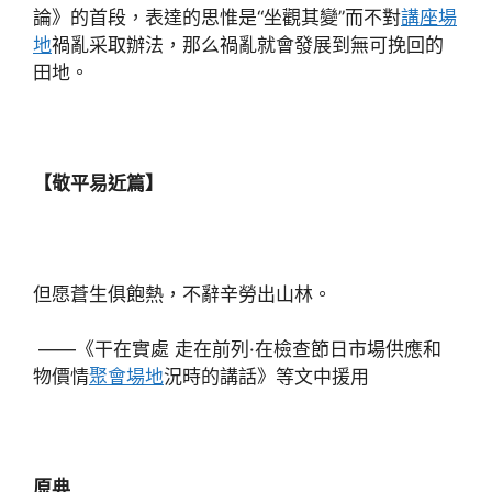
論》的首段，表達的思惟是“坐觀其變”而不對
講座場
地
禍亂采取辦法，那么禍亂就會發展到無可挽回的
田地。
【敬平易近篇】
但愿蒼生俱飽熱，不辭辛勞出山林。
——《干在實處 走在前列·在檢查節日市場供應和
物價情
聚會場地
況時的講話》等文中援用
原典