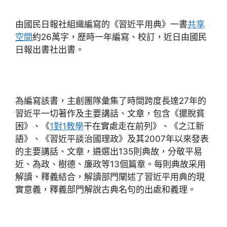
由國民日報社組織編寫的《習近平用典》一書
共享
空間
約26萬字，歷時一年編寫、校訂，近日由國民
日報出書社出書。
為編寫該書，主創團隊彙集了時間跨度長達27年的
習近平一切著作及主要講話、文章，包含《擺脫貧
困》、《
1對1教學
干在實處走在前列》、《之江新
語》、《習近平談治國理政》及其2007年以來發表
的主要講話、文章，遴選出135則典故，分敬平易
近、為政、樹德、廉政等13個篇章。每則典故采用
解讀、釋義結合，解讀部門闡述了習近平用典的現
實意義，釋義部門解說古典名句的出處和義理。