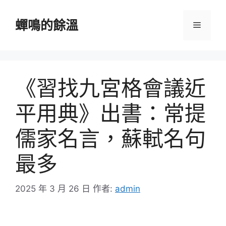
跳
至
蟬鳴的餘溫
選
主
要
單
內
容
《習找九宮格會議近
平用典》出書：常提
儒家名言，蘇軾名句
最多
2025 年 3 月 26 日
作者:
admin