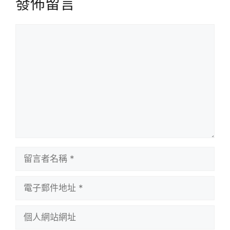
發佈留言
留
言
留
言
者
電
名
子
稱
郵
個
件
人