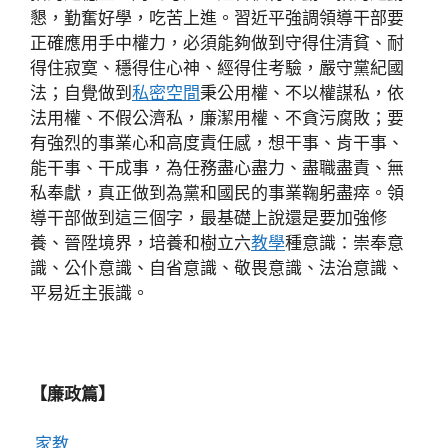
懇，勤奮好學，吃苦上進。習近平強調領導干部要
正確應用手中權力，必須能夠做到守得住清貧、耐
得住寂寞、穩得住心神、經得住考驗，嚴守黨紀國
法；自覺做到
私密空間
秉公用權、不以權謀私，依
法用權、不假公濟私，廉潔用權、不貪污腐敗；要
有強烈的事業心和高度責任感，想干事、肯干事、
能干事、干成事，為任務盡心盡力、盡職盡責、無
私奉獻，真正做到為黨和國民的事業鞠躬盡瘁。領
導干部做到這三個字，最基礎上說還是要加強修
養、晉陞境界，培養和樹立六
教學
種意識：崇奉意
識、公仆意識、自省意識、敬畏意識、法治意識、
平易近主張識。
【廉政篇】
家教