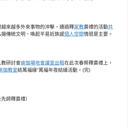
對越來越多外來事物的沖擊，通過釋
家教
奠禮的活動
共
弘揚傳統文明、喚起平易近族感
個人空間
情很是主要。
孔教研討會
瑜伽場地
會議室出租
在此次春祭釋奠禮上，
瑜伽教室
結萬福緣”萬福年夜結緣活動。(完)
圣先師釋奠禮）