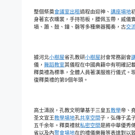
整個祭奠
會議室出租
過程由迎神、
講座場地
身著玄衣曛裳，手持笏板，腰佩玉帶，威儀
塤、簫、鼓、鐘、磬等多種樂器獨奏，古
交
據河北
小樹屋
省孔教研
小樹屋
討會常務副會
儀，
舞蹈教室
其儀程在中國典籍中有明確記
釋奠禮為標準，全體人員著漢服進行儀式。現
復釋奠禮的第9個年頭。
高士濤說，孔教文明肇基于三皇五
教學
帝、
圣文宣王
教學場地
孔
共享空間
子，弘傳于孟
五千余年。釋奠禮就
私密空間
是將中華優秀
省以及內
聚會場地
在的禮儀樂舞等表達對以