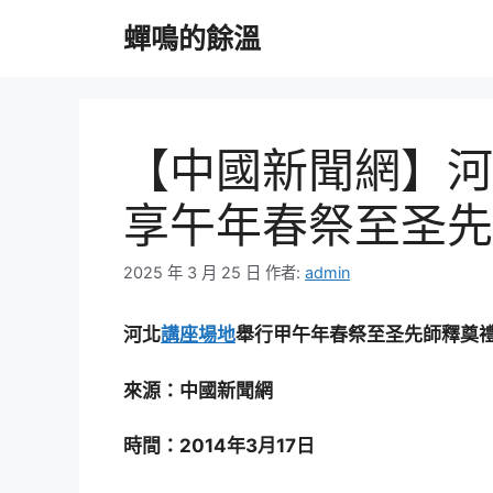
跳
蟬鳴的餘溫
至
主
要
內
容
【中國新聞網】河
享午年春祭至圣先
2025 年 3 月 25 日
作者:
admin
河北
講座場地
舉行甲午年春祭至圣先師釋奠
來源：中國新聞網
時間：2014年3月17日