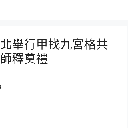
北舉行甲找九宮格共
師釋奠禮
禮