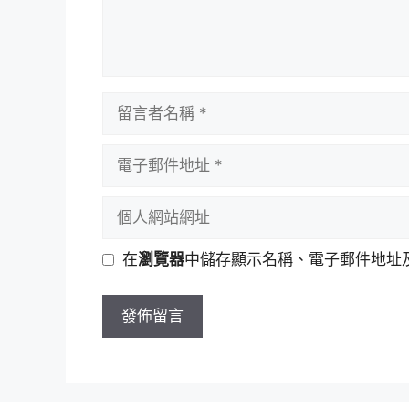
留
言
者
電
名
子
稱
郵
個
件
人
地
網
在
瀏覽器
中儲存顯示名稱、電子郵件地址
址
站
網
址