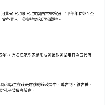
7日，河北省正定縣正定文廟內古樂悠揚，“甲午年春祭至圣
及社會各界人士參與禮儀和現場觀禮。
四年)，有名建筑學家梁思成師長教師鑒定其為五代時
。
老師和學生在莊嚴肅穆的鐘鼓聲中，尊古制、循古禮，
師”孔子致最高敬意。