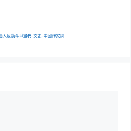
農人反動斗爭畫卷–文史–中國作家網