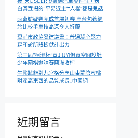
獨”天OSDER奧斯德汽車零件性，表
白其宣揚的“平易近主”“人權”都是鬼話
雨燕妨礙賽完成首場初賽 高台包養網
站比較手車技高深令人折服
棗莊市政協發建議書：普遍凝心聚力
森和診所體檢獻計出力
第三屆“柯潔杯”青JIUYI俱意空間設計
少年圍棋邀請賽圓滿收枰
生態賦能到九宮格分享山東蒙陰蜜桃
財產高東西的品質成長_中國網
近期留言