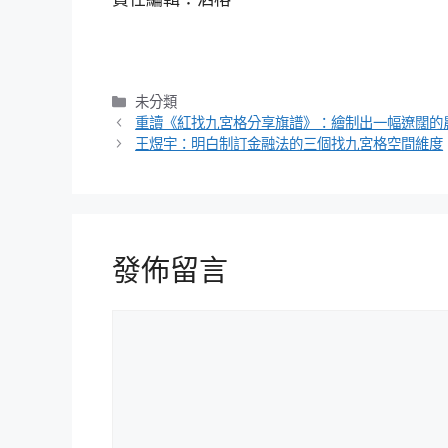
分
未分類
類
重讀《紅找九宮格分享旗譜》：繪制出一幅遼闊的
王煜宇：明白制訂金融法的三個找九宮格空間維度
發佈留言
留
言