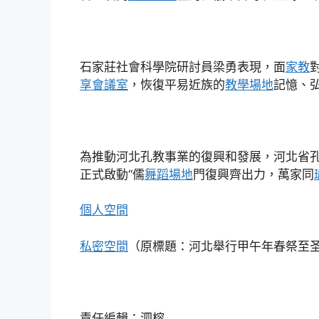
石家莊社會科學院研討員梁勇表現，面
家教
享會議室
，恢復平易近族的
教學場地
記憶、
為推動河北孔教事業的復興和發展，河北省
正式啟動“儒
舞蹈場地
門復興齊出力，萬家同
個人空間
私密空間
（原標題：河北舉行甲午年春祭至
責任編輯：泗榕