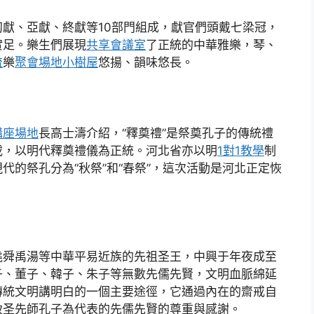
初獻、亞獻、終獻等10部門組成，獻官們頭戴七梁冠，
實足。樂生們展現
共享會議室
了正統的中華雅樂，琴、
流
樂
聚會場地
小樹屋
悠揚、韻味悠長。
講座場地
長高士濤介紹，“釋奠禮”是祭奠孔子的傳統禮
載，以明代釋奠禮儀為正統。河北省亦以明
1對1教學
制
代的祭孔分為“秋祭”和“春祭”，這次活動是河北正定恢
堯舜禹湯等中華平易近族的先祖圣王，中興于年夜成至
子、董子、韓子、朱子等無數先儒先賢，文明血脈綿延
傳統文明講明白的一個主要途徑，它通過內在的齋戒自
致圣先師孔子為代表的先儒先賢的尊重與感謝。