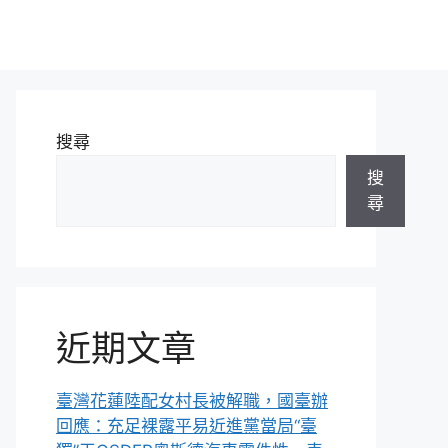
搜尋
搜
尋
近期文章
臺灣花蓮陸配女村長被解職，國臺辦
回應：充足裸露平易近進黨當局“臺