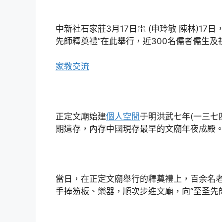
中新社石家莊3月17日電 (申玲敏 陳林)1
先師釋奠禮”在此舉行，近300名儒者儒生
家教
交流
正定文廟始建
個人空間
于明洪武七年(一三七
期遺存，內存中國現存最早的文廟年夜成殿
當日，在正定文廟舉行的釋奠禮上，百余名
手捧笏板、樂器，順次步進文廟，向“至圣先