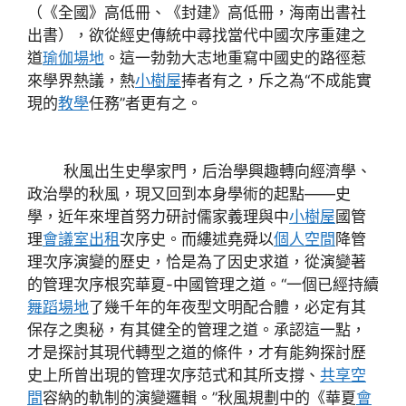
（《全國》高低冊、《封建》高低冊，海南出書社
出書），欲從經史傳統中尋找當代中國次序重建之
道
瑜伽場地
。這一勃勃大志地重寫中國史的路徑惹
來學界熱議，熱
小樹屋
捧者有之，斥之為“不成能實
現的
教學
任務”者更有之。
秋風出生史學家門，后治學興趣轉向經濟學、
政治學的秋風，現又回到本身學術的起點——史
學，近年來埋首努力研討儒家義理與中
小樹屋
國管
理
會議室出租
次序史。而縷述堯舜以
個人空間
降管
理次序演變的歷史，恰是為了因史求道，從演變著
的管理次序根究華夏-中國管理之道。“一個已經持續
舞蹈場地
了幾千年的年夜型文明配合體，必定有其
保存之奧秘，有其健全的管理之道。承認這一點，
才是探討其現代轉型之道的條件，才有能夠探討歷
史上所曾出現的管理次序范式和其所支撐、
共享空
間
容納的軌制的演變邏輯。”秋風規劃中的《華夏
會