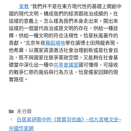
家教
“我們并不是在東方現代性的基礎上開創中
國的現代文明，構成我們的經濟跟政治成績的。在
這樣的意義上，怎么樣為我們本身走出來，闖出來
這樣的一個當代政治或是文明的存在，供給一種詮
釋，供給一種文明的符合法規性，恰是秋風著作的
貢獻。”北京年夜
舞蹈場地
學在讀博士田飛龍表現。
他希冀，以儒家資源激活社會治理創新或是社會自
治，既不與國家往競爭憲政空間，又能夠在社會基
礎當中深化出一種中
共享會議室
國可懂得、可接收
的戰爭仁慈的風俗與行為方法，恰是儒家回歸的現
實路徑。
分
未分類
類
白居易詩歌中的《霓裳羽衣曲》–找九宮格文史–
中國作家網