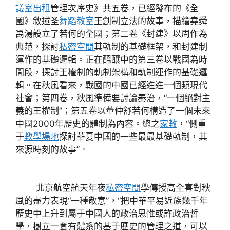
議室出租
管理次序史》共五卷，已經發布的《全
國》敘述圣
舞蹈教室
王創制立法的故事，描繪堯舜
禹湯設立了若何的全國；第二卷《封建》以周作為
典范，探討
私密空間
其軌制的基礎框架，和封建制
運作的基礎邏輯。正在醞釀中的第三卷以戰國為時
間段，探討王權制的軌制架構和軌制運作的基礎邏
輯。在秋風看來，戰國的中國已經進進一個類現代
社會；第四卷，秋風準備要討論秦治，“一個絕對主
義的王權制”；第五卷以董仲舒若何構造了一個未來
中國2000年歷史的體制為內容。總之
家教
，“側重
于
教學場地
探討華夏中國的一些最最基礎軌制，其
來源時刻的故事”。
北京航空航天年夜
私密空間
學傳授高全喜對秋
風的盡力表現“一種敬意”，“把中華平易近族幾千年
歷史中上升到屬于中國人的政治思惟或許政治哲
學，樹立一套有體系的基于歷史的管理之道，可以