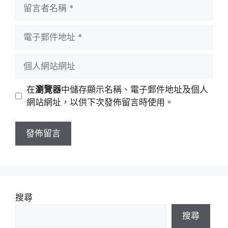
留
言
者
電
名
子
稱
郵
個
件
人
地
網
在
瀏覽器
中儲存顯示名稱、電子郵件地址及個人
址
站
網站網址，以供下次發佈留言時使用。
網
址
搜尋
搜尋