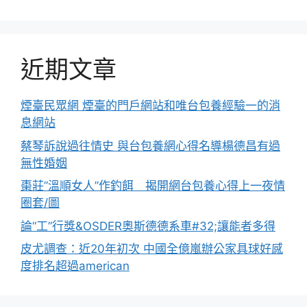
近期文章
煙臺民眾網 煙臺的門戶網站和唯台包養經驗一的消
息網站
蔡琴訴說過往情史 與台包養網心得名導楊德昌有過
無性婚姻
棗莊”溫順女人”作釣餌 揭開網台包養心得上一夜情
圈套/圖
論“工”行獎&OSDER奧斯德德系車#32;讓能者多得
皮尤調查：近20年初次 中國全億嵐辦公家具球好感
度排名超過american