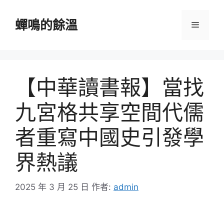
跳
至
蟬鳴的餘溫
選
主
要
單
內
容
【中華讀書報】當找
九宮格共享空間代儒
者重寫中國史引發學
界熱議
2025 年 3 月 25 日
作者:
admin