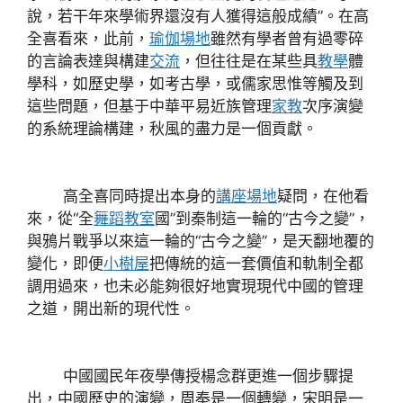
說，若干年來學術界還沒有人獲得這般成績”。在高
全喜看來，此前，
瑜伽場地
雖然有學者曾有過零碎
的言論表達與構建
交流
，但往往是在某些具
教學
體
學科，如歷史學，如考古學，或儒家思惟等觸及到
這些問題，但基于中華平易近族管理
家教
次序演變
的系統理論構建，秋風的盡力是一個貢獻。
高全喜同時提出本身的
講座場地
疑問，在他看
來，從“全
舞蹈教室
國”到秦制這一輪的“古今之變”，
與鴉片戰爭以來這一輪的“古今之變”，是天翻地覆的
變化，即便
小樹屋
把傳統的這一套價值和軌制全都
調用過來，也未必能夠很好地實現現代中國的管理
之道，開出新的現代性。
中國國民年夜學傳授楊念群更進一個步驟提
出，中國歷史的演變，周秦是一個轉變，宋明是一