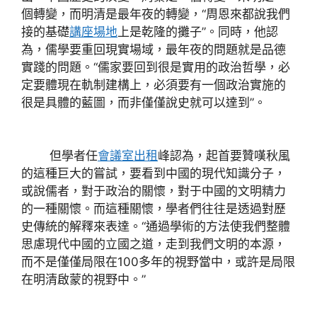
個轉變，而明清是最年夜的轉變，“周恩來都說我們
接的基礎
講座場地
上是乾隆的攤子”。同時，他認
為，儒學要重回現實場域，最年夜的問題就是品德
實踐的問題。“儒家要回到很是實用的政治哲學，必
定要體現在軌制建構上，必須要有一個政治實施的
很是具體的藍圖，而非僅僅說史就可以達到”。
但學者任
會議室出租
峰認為，起首要贊嘆秋風
的這種巨大的嘗試，要看到中國的現代知識分子，
或說儒者，對于政治的關懷，對于中國的文明精力
的一種關懷。而這種關懷，學者們往往是透過對歷
史傳統的解釋來表達。“通過學術的方法使我們整體
思慮現代中國的立國之道，走到我們文明的本源，
而不是僅僅局限在100多年的視野當中，或許是局限
在明清啟蒙的視野中。”