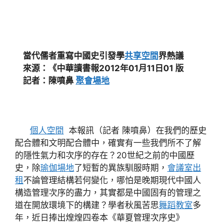
當代儒者重寫中國史引發學
共享空間
界熱議
來源：《中華讀書報2012年01月11日01 版
記者：陳噴鼻
聚會場地
個人空間
本報訊（記者 陳噴鼻）在我們的歷史
配合體和文明配合體中，確實有一些我們所不了解
的隱性氣力和次序的存在？20世紀之前的中國歷
史，除
瑜伽場地
了短暫的異族馴服時期，
會議室出
租
不論管理結構若何變化，哪怕是晚期現代中國人
構造管理次序的盡力，其實都是中國固有的管理之
道在開放環境下的構建？學者秋風苦思
舞蹈教室
多
年，近日捧出煌煌四卷本《華夏管理次序史》