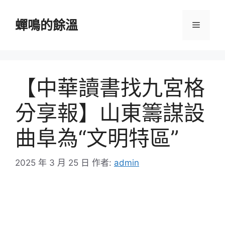
跳
至
蟬鳴的餘溫
選
主
要
單
內
容
【中華讀書找九宮格
分享報】山東籌謀設
曲阜為“文明特區”
2025 年 3 月 25 日
作者:
admin