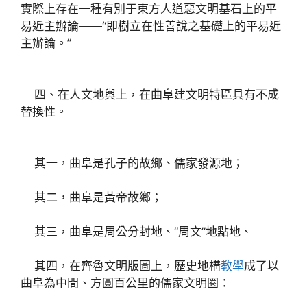
實際上存在一種有別于東方人道惡文明基石上的平
易近主辦論——“即樹立在性善說之基礎上的平易近
主辦論。”
四、在人文地輿上，在曲阜建文明特區具有不成
替換性。
其一，曲阜是孔子的故鄉、儒家發源地；
其二，曲阜是黃帝故鄉；
其三，曲阜是周公分封地、“周文”地點地、
其四，在齊魯文明版圖上，歷史地構
教學
成了以
曲阜為中間、方圓百公里的儒家文明圈：