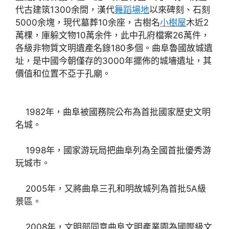
代古建筑1300余間，漢代
舞蹈場地
以來碑刻、石刻
5000余塊，現代墓葬10余座，古樹名
小樹屋
木近2
萬棵，庫躲文物10萬余件，此中孔府檔案26萬件，
各級非物質文明遺產名錄180多個。曲阜魯國故城遺
址，是中國今朝僅存的3000年擺佈的城墻遺址，其
價值和位置不亞于孔廟。
1982年，曲阜被國務院公布為首批國家歷史文明
名城。
1998年，國家游玩局把曲阜列為全國首批優秀游
玩城市。
2005年，又將曲阜三孔和明故城列為首批5A級
景區。
2008年，文明部同意曲阜文明產業園為國際級文