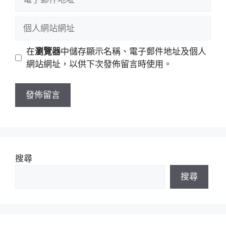
名
子
稱
郵
個
件
人
地
網
在
瀏覽器
中儲存顯示名稱、電子郵件地址及個人
址
站
網站網址，以供下次發佈留言時使用。
網
址
搜尋
搜尋