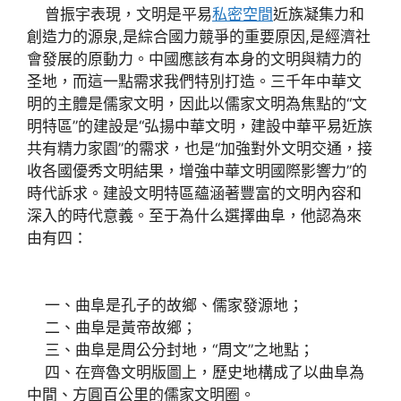
曾振宇表現，文明是平易
私密空間
近族凝集力和
創造力的源泉,是綜合國力競爭的重要原因,是經濟社
會發展的原動力。中國應該有本身的文明與精力的
圣地，而這一點需求我們特別打造。三千年中華文
明的主體是儒家文明，因此以儒家文明為焦點的“文
明特區”的建設是“弘揚中華文明，建設中華平易近族
共有精力家園”的需求，也是“加強對外文明交通，接
收各國優秀文明結果，增強中華文明國際影響力”的
時代訴求。建設文明特區蘊涵著豐富的文明內容和
深入的時代意義。至于為什么選擇曲阜，他認為來
由有四：
一、曲阜是孔子的故鄉、儒家發源地；
二、曲阜是黃帝故鄉；
三、曲阜是周公分封地，“周文”之地點；
四、在齊魯文明版圖上，歷史地構成了以曲阜為
中間、方圓百公里的儒家文明圈。