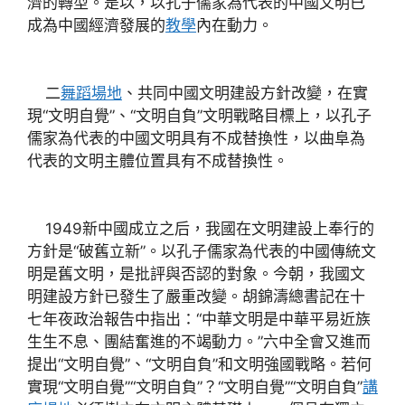
濟的轉型。是以，以孔子儒家為代表的中國文明已
成為中國經濟發展的
教學
內在動力。
二
舞蹈場地
、共同中國文明建設方針改變，在實
現“文明自覺”、“文明自負”文明戰略目標上，以孔子
儒家為代表的中國文明具有不成替換性，以曲阜為
代表的文明主體位置具有不成替換性。
1949新中國成立之后，我國在文明建設上奉行的
方針是“破舊立新”。以孔子儒家為代表的中國傳統文
明是舊文明，是批評與否認的對象。今朝，我國文
明建設方針已發生了嚴重改變。胡錦濤總書記在十
七年夜政治報告中指出：“中華文明是中華平易近族
生生不息、團結奮進的不竭動力。”六中全會又進而
提出“文明自覺”、“文明自負”和文明強國戰略。若何
實現“文明自覺”“文明自負”？“文明自覺”“文明自負”
講