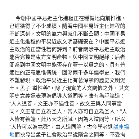
今朝中國平易近主化進程正在穩健地向前推進，
已經獲得了不少成績。隨著中國平易近主化進程的
不斷深刻，文明的氣力與感化不斷凸顯：中國平易
近主化進程的平易近族文明基礎安在？中國平易近
主政治的正當性若何評判？前者關涉平易近主政治
能否完整是東方文明產物，與中國文明絕緣；后者
關系到中國文明中能否存在著一以貫之的、具有普
適性的正義思惟傳統。回溯兩千多年儒學史，我們
不難發現，政治平易近主化有著深摯的歷史文明泥
土。孟子“道性善”，除了現實的人文關懷之外，其文
明史意義還表現為倡導人道同等。康有為評論道：
“人人道善，文王亦不過性善，故文王與人同等雷
同。文王能自立為圣人，常人亦可自立為圣人。”人
人皆有善端，此乃天之所賦，因為人道同等，所以
“人皆可以為堯舜”。由人道同等，古今學者進
講座場
地
而抉發出孟子社會政治學說隱含之同等、不受拘