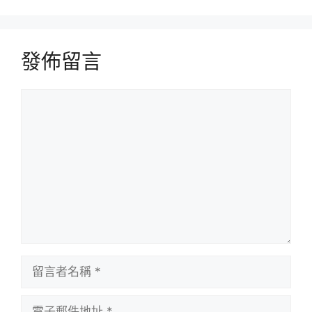
發佈留言
留
言
留
言
者
電