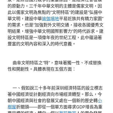
的原動力。三千年中華文明的主體是儒家文明，因
此以儒家文明為焦點的“文明特區”的建設是“弘揚中
華文明，建設中華
瑜伽場地
平易近族共有精力家園”
的需求，也是“加強對外文明交通，接收各國優秀文
明結果，增強中華文明國際影響力”的時代訴求。建
設文明特區是一項偉年夜的世紀工程，此中蘊涵著
豐富的文明內容和深入的時代意義。
曲阜文明特區之“特”，意味著獨一性、不成替換
性和開創性。具體表現在五個方面：
一、假如說三十多年前深圳經濟特區的設立標志
著中國經濟從計劃經濟向市場經濟轉型。那么，今
朝中國經濟與社會的發展又處在一個新的歷史轉
小
樹屋
折關頭——即從一個單方面尋求GDP增長為重