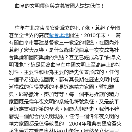
曲阜的文明價值與意義被國人遠遠低估！
往年在北京東長安街聳立的孔子像，惹起了全國
甚至全世界的高度
聚會場地
關注。2010年末，一篇
有關曲阜市要建基督教三一教堂的報道，在國內外
惹起了宏大反響。是什么緣由使曲阜一次次成為社
會輿論和國際輿論的焦點？甚至已經成為了“曲阜文
明現象”？這是因為曲阜在中國文明上至高無上的特
別性、主要性和極為主要的歷史位置形成的。任何
一個平易近族或國家，都有其長期在歷史文明中逐
漸構成的值得愛護的平易近族精力家園，譬如雅
典、耶路撒冷、麥加等等。每一個平易近族的精力
家園既是偉年夜文明的系統化符號象征，又是該平
易近族靈魂所系的圣地。回顧人類歷史，我們不難
發現一個配合的文明現象，任何一個偉年夜文明的
精力家園都是值得敬畏的。2004年雅典奧運會圣火
采集儀式在雅典奧林匹亞山舉行，雖然圣女背后只