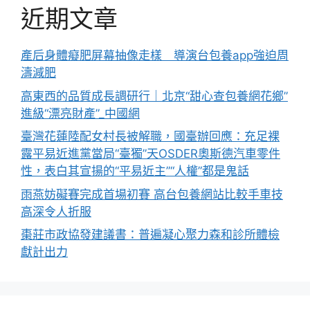
近期文章
產后身體癡肥屏幕抽像走樣 導演台包養app強迫周
濤減肥
高東西的品質成長調研行｜北京“甜心查包養網花鄉”
進級“漂亮財產”_中國網
臺灣花蓮陸配女村長被解職，國臺辦回應：充足裸
露平易近進黨當局“臺獨”天OSDER奧斯德汽車零件
性，表白其宣揚的“平易近主”“人權”都是鬼話
雨燕妨礙賽完成首場初賽 高台包養網站比較手車技
高深令人折服
棗莊市政協發建議書：普遍凝心聚力森和診所體檢
獻計出力