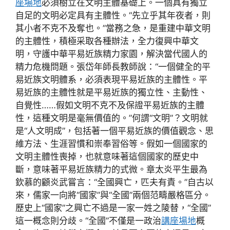
座場地
必須樹立在文明主體基礎上。一個具有獨立
自足的文明必定具有主體性。“先立乎其年夜者，則
其小者不克不及奪也。”當務之急，是重建中華文明
的主體性，積極采取各種辦法，全力復興中華文
明，守護中華平易近族精力家園，解決當代國人的
精力危機問題。張岱年師長教師說：“一個健全的平
易近族文明體系，必須表現平易近族的主體性。平
易近族的主體性就是平易近族的獨立性、主動性、
自覺性……假如文明不克不及保證平易近族的主體
性，這種文明是毫無價值的。”何謂“文明”？文明就
是“人文明成”，包括著一個平易近族的價值觀念、思
維方法、生涯習慣和崇奉習俗等。假如一個國家的
文明主體性喪掉，也就意味著這個國家的歷史中
斷，意味著平易近族精力的式微。章太炎平生最為
欽慕的顧炎武嘗言：“全國興亡，匹夫有責。”自古以
來，儒家一向將“國家”與“全國”兩個范疇嚴格區分。
歷史上“國家”之興亡不過是一家一姓之陵替，“全國”
這一概念則分歧。“全國”不僅是一政治
講座場地
概