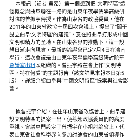
本報訊（記者 吳昂）第一個想到把“文明特區”這
個概念與曲阜聯在一路的是山東年夜學儒學高級研
討院的曾振宇傳授。作為山東省的政協委員，他在
2011年的山東省政協十屆四次會議上，提出了“關于
設立曲阜‘文明特區’的建議”，意在將曲阜打形成中國
文明和精力的圣地。在山東各界的推動下，這一設
想日漸走向現實，最新的論證會已定7月4日在濟南
舉行。這次會議是由山東年夜學儒學高級研討院牽
會議室出租
頭組織的。曾振宇將在會上作“文明特
區，特在何處”的主題報告（該文詳見本報本日第5
版），詳細介紹曲阜與“中國文明特區”提案與社會影
響。
據曾振宇介紹，在往年山東省政協會上，曲阜建
設文明特區的提案一出，便惹起政協委員們的高度
重視。會議專門設定了曾振宇在小組討論會上，代
表山東省社會科學界向參加討論會的山東省領導作