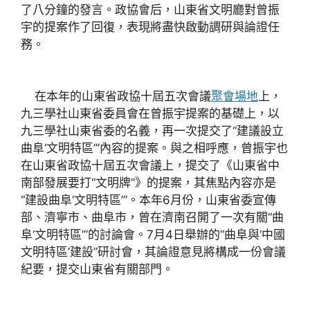
了八分鐘的發言。政協會后，山東省文明廳對曾振
宇的提案作了回復，表現將盡快啟動調研與論證任
務。
在本年的山東省政協十屆五次會議
聚會場地
上，
九三學社山東省委員會在曾振宇提案的基礎上，以
九三學社山東省委的名義，再一次提交了“建議設立
曲阜‘文明特區’”內容的提案。與之相呼應，曾振宇也
在山東省政協十屆五次會議上，提交了《山東省中
南部發展要打“文明牌”》的提案，其焦點內容亦是
“建設曲阜‘文明特區’”。本年6月份，山東省委宣傳
部、濟寧市、曲阜市，曾在濟南召開了一次有關“曲
阜‘文明特區’”的討論會。7月4日舉辦的“曲阜與‘中國
文明特區’建設”研討會，其論證意見將構成一份會議
紀要，提交山東省有關部門。