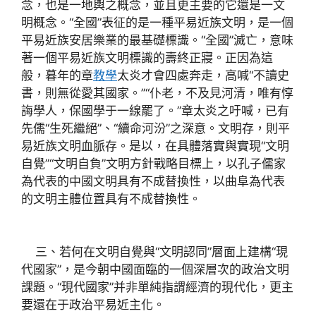
念，也是一地輿之概念，並且更主要的它還是一文
明概念。“全國”表征的是一種平易近族文明，是一個
平易近族安居樂業的最基礎標識。“全國”滅亡，意味
著一個平易近族文明標識的壽終正寢。正因為這
般，暮年的章
教學
太炎才會四處奔走，高喊“不讀史
書，則無從愛其國家。”“仆老，不及見河清，唯有惇
誨學人，保國學于一線罷了。”章太炎之吁喊，已有
先儒“生死繼絕”、“續命河汾”之深意。文明存，則平
易近族文明血脈存。是以，在具體落實與實現“文明
自覺”“文明自負”文明方針戰略目標上，以孔子儒家
為代表的中國文明具有不成替換性，以曲阜為代表
的文明主體位置具有不成替換性。
三、若何在文明自覺與“文明認同”層面上建構“現
代國家”，是今朝中國面臨的一個深層次的政治文明
課題。“現代國家”并非單純指謂經濟的現代化，更主
要還在于政治平易近主化。