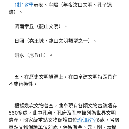
1對1教學
泰安、寧陽（年夜汶口文明、孔子遺
跡）、
濟南章丘（龍山文明）、
日照（堯王城，龍山文明類型之一）、
泗水（尼丘山）。
五、在歷史文明資源上，在曲阜建文明特區具有
不成替換性。
根據幾次文物普查，曲阜現有各類文物古跡遺存
560多處，此中孔廟、孔府及孔林被列為世界文明
遺產，國家級重點文物保護單位
瑜伽教室
6處，省級
重點文物保護單位21處，保留有金、元、明、清歷