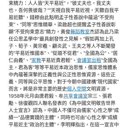
束精力：人人皆“天平易近”，“彼丈夫也，我丈夫
也，吾何畏彼哉？”“天視自我平易近視，天聽自我平
易近聽”，錢穆由此點明孟子性善說中蘊涵“不受拘
束”、“同等”思惟精華。梁啟超也提醒孟子性善說彰
顯“不受拘束意志”精力，黃俊
舞蹈教室
杰認為此乃梁
任公思孟學中“最具創發性之見解。”假如再加上孔
子、荀子、黃宗羲、顧炎武、王夫之等人不斷闡發
的“平易近惟國本”、“從道不從君”、“全國為公”、“居
仁由義”、“
家教
平易近貴君輕”、
會議室出租
“全國為
主，君為客”等等平易近本政治思惟，儒家思惟體系
中內蘊著深摯的正義性與公正性思惟資源。這些正
義、同等與公平思惟，對于今朝中國建構“現代國家”
而言，將是非常主要的歷史
個人空間
文明資源。
1958年元月由唐君毅、牟
共享會議室
宗三、張君
勱、徐復觀四人聯名發表的《為中國文明敬告世界
人士宣言》認為，中國人不僅可由儒家“心性之學”成
績一“品德實踐的主體”，同時也可由“心性之學”成績
平易近主“政治的主體”。李明輝指出，在這一宣言中