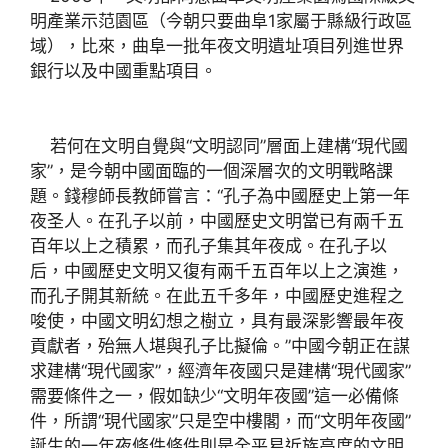
明產業示范園區（今朝只要曲阜1家屬于縣級行政區
域），比來，曲阜一批年夜文明遺址項目列進世界
銀行以及中國重點項目。
若何在文明自覺與“文明認同”層面上建構“現代國
家”，是今朝中國面臨的一個深層次的文明戰略課
題。錢穆師長教師嘗言：“孔子為中國歷史上第一年
夜圣人。在孔子以前，中國歷史文明當已有兩千五
百年以上之積累，而孔子集其年夜成。在孔子以
后，中國歷史文明又復有兩千五百年以上之演進，
而孔子開其新統。在此五千多年，中國歷史進程之
唆使，中國文明幻想之樹立，具有最深影響最年夜
貢獻者，殆無人堪與孔子比擬倫。”中國今朝正在謀
求建構“現代國家”，經濟年夜國只是建構“現代國家”
需要條件之一，假如缺少“文明年夜國”這一必備條
件，所謂“現代國家”只是空中樓閣，而“文明年夜國”
誕生的一年夜條件條件則是全平易近族高度的文明