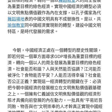
要目標的經濟，轉向一個以
舞蹈教室
人的周全發展
為重要目標的綠色經濟。實現中國經濟的轉型必須
以文明焦點價值觀作為內在支撐，以孔子儒家為代
舞蹈場地
表的中國文明具有不成替換性。是以，共
瑜伽教室
同中國經濟實現新的轉型，建設中國文明
特區，是時代發展的需求。
今朝，中國經濟正處在一個轉型的歷史性關頭，
即若何從一個單方面尋求GDP增長為重要目標的經
濟，轉向一個以人的周全發展為重要目標的綠色經
濟。社會能否和諧？人與天然能否協調？江河能否
被淨化？食物能否平安？人能否活得幸福？社會能
否公正正義？實現這一經濟轉型的關鍵在于：必須
把今朝中國經濟的發展樹立在文明焦點價值觀基礎
之上。一個擁有仁義誠信文明焦點價值觀的經濟形
態才具備向前發展的內在動力，一批具有“平易近吾
同胞、物吾與也”文明崇奉的人才幹真正實現中國經