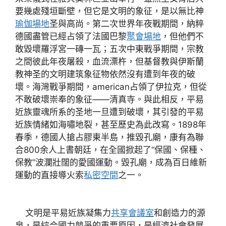
要幾處殘垣斷壁，但它是文明的象征，是以無比神
瑜伽場地
圣與高尚。第二次世界年夜戰期間，納粹
德國盡管已經占領了法國巴黎
聚會場地
，但他們不
敢毀壞羅浮宮一磚一瓦；五次中東戰爭期間，宗教
之間彼此年夜屠殺，血流漂杵，但基督教與伊斯蘭
教神圣的文明建筑象征物依然沒有遭到年夜的破
壞。海灣戰爭期間，american占領了伊拉克，但從
不敢破壞崇奉的象征——清真寺。與此相反，平易
近族靈魂所系的圣地一旦遭到破壞，其引發的平易
近族情緒如海嘯地裂，甚至歷史為此改寫。1898年
春季，德國人搶占膠東半島，推毀孔廟，康有為聯
合800余人上書朝廷，在全國掀起了“保國、保種、
保教”波瀾壯闊的愛國運動。毀孔廟，成為百日維新
運動的直接導火索
私密空間
之一。
文明是平易近族凝集力
共享會議室
和創造力的源
泉，是綜合國力競爭的重要原因，是經濟社會發展