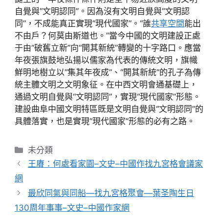
自覺與“文明認同”。因為沒有文明自覺與“文明認
同”，不成能真正實現“現代國家”。“誰
共享空間
能出
不由戶？何莫由斯道也。”當今中國的文明建設正處
于由“破舊立新”向“開其新統”轉變的十字路口。應當
年夜張旗鼓地弘揚以儒家為代表的傳統文明，旗幟
鮮明地樹立以“集其年夜成”、“開其新統”的孔子為傳
統主體文明之文明象征。在中西文明會通基礎上，
通過文明自覺與“文明認同”，實現“現代國家”形態。
建設曲阜中國文明特區既是文明自覺與“文明認同”的
具體落實，也是實現“現代國家”形態的必有之路。
分
未分類
類
王賡：何處看家園–文史–中國作找九宮格會議家
網
最欣同氣與同船—找九宮格聚會—葉圣陶生日
130周年事事–文史–中國作家網