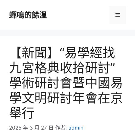
跳
至
蟬鳴的餘溫
選
主
要
單
內
容
【新聞】“易學經找
九宮格典收拾研討”
學術研討會暨中國易
學文明研討年會在京
舉行
2025 年 3 月 27 日
作者:
admin