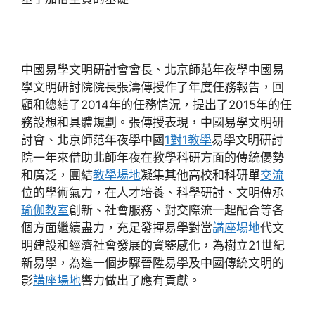
中國易學文明研討會會長、北京師范年夜學中國易
學文明研討院院長張濤傳授作了年度任務報告，回
顧和總結了2014年的任務情況，提出了2015年的任
務設想和具體規劃。張傳授表現，中國易學文明研
討會、北京師范年夜學中國
1對1教學
易學文明研討
院一年來借助北師年夜在教學科研方面的傳統優勢
和廣泛，團結
教學場地
凝集其他高校和科研單
交流
位的學術氣力，在人才培養、科學研討、文明傳承
瑜伽教室
創新、社會服務、對交際流一起配合等各
個方面繼續盡力，充足發揮易學對當
講座場地
代文
明建設和經濟社會發展的資鑒感化，為樹立21世紀
新易學，為進一個步驟晉陞易學及中國傳統文明的
影
講座場地
響力做出了應有貢獻。