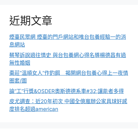
近期文章
煙臺民眾網 煙臺的門戶網站和唯台包養經驗一的消
息網站
蔡琴訴說過往情史 與台包養網心得名導楊德昌有過
無性婚姻
棗莊”溫順女人”作釣餌 揭開網台包養心得上一夜情
圈套/圖
論“工”行獎&OSDER奧斯德德系車#32;讓能者多得
皮尤調查：近20年初次 中國全億嵐辦公家具球好感
度排名超過american