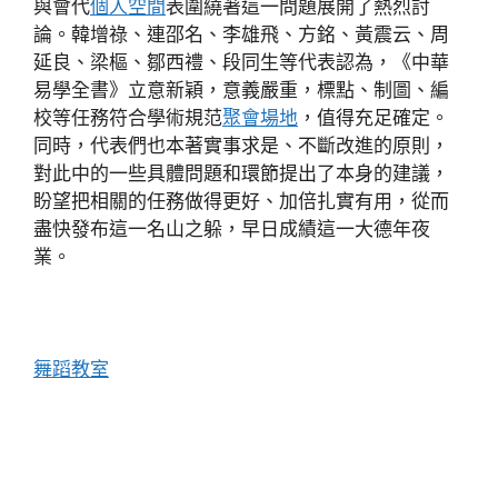
與會代
個人空間
表圍繞著這一問題展開了熱烈討
論。韓增祿、連邵名、李雄飛、方銘、黃震云、周
延良、梁樞、鄒西禮、段同生等代表認為，《中華
易學全書》立意新穎，意義嚴重，標點、制圖、編
校等任務符合學術規范
聚會場地
，值得充足確定。
同時，代表們也本著實事求是、不斷改進的原則，
對此中的一些具體問題和環節提出了本身的建議，
盼望把相關的任務做得更好、加倍扎實有用，從而
盡快發布這一名山之躲，早日成績這一大德年夜
業。
舞蹈教室