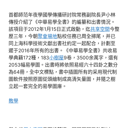
首都師范年夜學國學傳播研討院常務副院長尹小林
傳授介紹了《中華易學全書》的編纂和出書情況。
該項目于2012年1月15日正式啟動，迄
共享空間
今整
歷三年，今朝
聚會場地
點校任務已周全掃尾，并已
同上海科學技術文獻出書社約定一起配合，計劃至
遲于2016年所有的出書。《中華易學全書》共收易
學典籍172種，183
小樹屋
9卷，3500余萬字，還有
2053幅易學圖。出書時將依照易經六十四卦之數分
為64冊，全中文標點，書中插圖所有的采用現代制
圖軟件按照原圖從頭繪制成高清矢量圖，并隨之樹
立起一套完全的易學圖庫。
教學