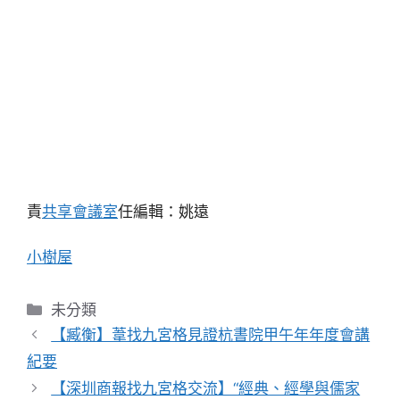
責
共享會議室
任編輯：姚遠
小樹屋
分
未分類
類
【臧衡】葦找九宮格見證杭書院甲午年年度會講
紀要
【深圳商報找九宮格交流】“經典、經學與儒家