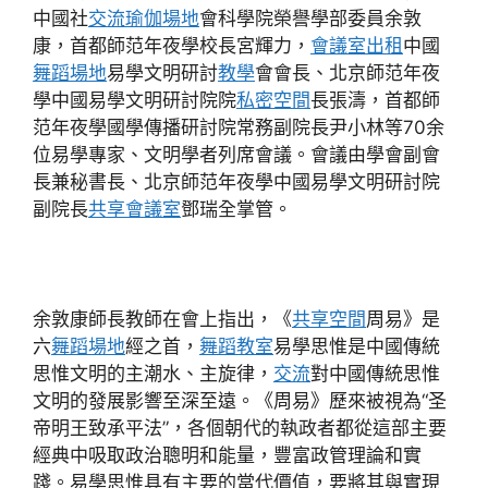
中國社
交流
瑜伽場地
會科學院榮譽學部委員余敦
康，首都師范年夜學校長宮輝力，
會議室出租
中國
舞蹈場地
易學文明研討
教學
會會長、北京師范年夜
學中國易學文明研討院院
私密空間
長張濤，首都師
范年夜學國學傳播研討院常務副院長尹小林等70余
位易學專家、文明學者列席會議。會議由學會副會
長兼秘書長、北京師范年夜學中國易學文明研討院
副院長
共享會議室
鄧瑞全掌管。
余敦康師長教師在會上指出，《
共享空間
周易》是
六
舞蹈場地
經之首，
舞蹈教室
易學思惟是中國傳統
思惟文明的主潮水、主旋律，
交流
對中國傳統思惟
文明的發展影響至深至遠。《周易》歷來被視為“圣
帝明王致承平法”，各個朝代的執政者都從這部主要
經典中吸取政治聰明和能量，豐富政管理論和實
踐。易學思惟具有主要的當代價值，要將其與實現