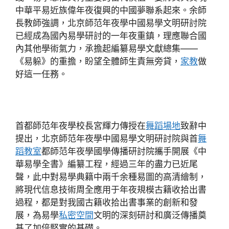
中華平易近族偉年夜復興的中國夢聯系起來。余師
長教師強調，北京師范年夜學中國易學文明研討院
已經成為國內易學研討的一年夜重鎮，理應聯合國
內其他學術氣力，承擔起編纂易學文獻總集——
《易躲》的重擔，盼望全體師生責無旁貸，
家教
做
好這一任務。
首都師范年夜學校長宮輝力傳授在
舞蹈場地
致辭中
提出，北京師范年夜學中國易學文明研討院與首
舞
蹈教室
都師范年夜學國學傳播研討院攜手開展《中
華易學全書》編纂工程，經過三年的盡力已近尾
聲，此中對易學典籍中兩千余種易圖的高清繪制，
將現代信息技術周全應用于年夜規模古籍收拾出書
過程，都是對我國古籍收拾出書事業的創新和發
展，為易學
私密空間
文明的深刻研討和廣泛傳播奠
基了加倍堅實的基礎。