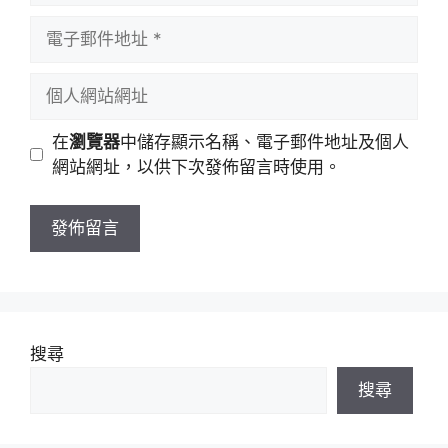
者
電
名
子
稱
郵
個
件
人
地
網
在
瀏覽器
中儲存顯示名稱、電子郵件地址及個人
址
站
網站網址，以供下次發佈留言時使用。
網
址
搜尋
搜尋