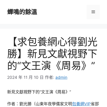
跳
至
蟬鳴的餘溫
選
主
要
單
內
容
【求包養網心得劉光
勝】新見文獻視野下
的“文王演《周易》”
2024 年 11 月 10 日
作者:
admin
新見文獻視野下的“文王演《周易》”
作者：劉光勝（山東年夜學儒家文明
包養網VIP
省部