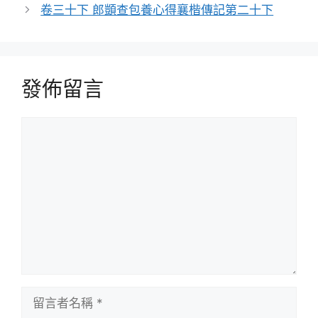
卷三十下 郎顗查包養心得襄楷傳記第二十下
發佈留言
留
言
留
言