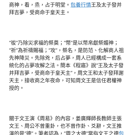
商神，看，烝，占于明堂。
包養行情
王及太子發并
拜吉夢，受商命于皇天主。
“祓”乃除災求福的祭奠；“幣”是以幣帛獻祭媚神；
“祈”為祈禱賜福；“攻”，祭名，是防范、化解商人祖
先神降災。先除兇，后占夢，周人已經構成一套系
統化的占夢攻解之法。簡本《程寤》說“王及太子發
并拜吉夢，受商命于皇天主”，周文王和太子發拜謝
天主，接收商之年夜命，可知周文王是信任君權神
授的。
關于文王演《周易》的內容，姜廣輝師長教師主張
文王、周公不曾重卦，也不曾作卦、爻辭，文王推
演的是“德”。筆者認為，“周之大德”當指文王之德
包