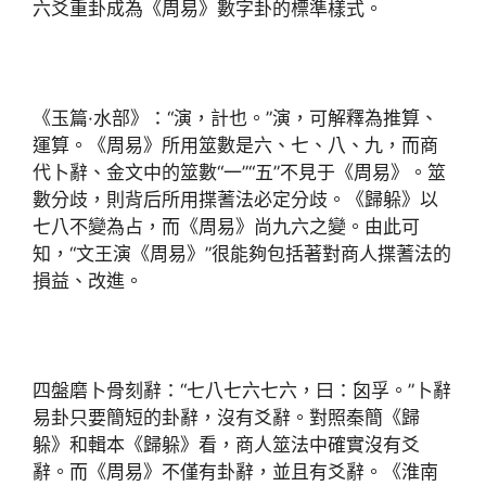
六爻重卦成為《周易》數字卦的標準樣式。
《玉篇·水部》：“演，計也。”演，可解釋為推算、
運算。《周易》所用筮數是六、七、八、九，而商
代卜辭、金文中的筮數“一”“五”不見于《周易》。筮
數分歧，則背后所用揲蓍法必定分歧。《歸躲》以
七八不變為占，而《周易》尚九六之變。由此可
知，“文王演《周易》”很能夠包括著對商人揲蓍法的
損益、改進。
四盤磨卜骨刻辭：“七八七六七六，曰：囟孚。”卜辭
易卦只要簡短的卦辭，沒有爻辭。對照秦簡《歸
躲》和輯本《歸躲》看，商人筮法中確實沒有爻
辭。而《周易》不僅有卦辭，並且有爻辭。《淮南