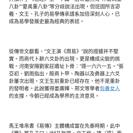
八卦”“夏禹重八卦”等分歧說法出現，但班固所言宓
羲、文王、孔子的易學傳承譜系加倍深刻人心，已
成為易學發展史最為經典的表述。
從傳世文獻看，“文王演《周易》”說的證據并不堅
實。而商代卜辭六爻卦的出現，更是構成尖銳的挑
戰。河南安陽劉家莊遺址卜骨：“逐一六六一五。”張
亞初、劉雨指出，殷商卜甲、陶器以及彝器上六爻
卦屢次出現，文王生前重卦已經存在，他不是重卦
的發明者。此說獲得姜廣輝、邢文等學者
包養女人
的支撐，今朝已經成為學界的主流意見。
馬王堆帛書《易傳》主體構成當在先秦時期，此中