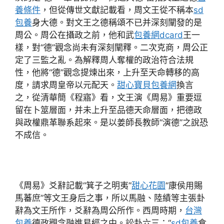
養條件
，但從傳世文獻記載看，周文王從不稱本
sd
包養
身大德。對文王之德稱頌不已并深刻闡發的是
周公。周公在攝政之前，他和武
包養網dcard
王一
樣，對“德”觀念尚未有深刻闡釋。二次克商，周公正
定了三監之亂。為解釋周人奪權的政治符合法規
性，他將“德”觀念提煉出來，上升至天命轉移的高
度，請求周皇帝以元配天。
甜心寶貝包養網
換言
之，從清華簡《程寤》看，文王演《周易》重要逗
留在卜筮層面，并未上升至品德天命層面，把德政
與政權鼎革聯系起來。是以姜師長教師“演德”之說恐
不成信。
《周易》爻辭記載“箕子之明夷”
甜心花園
“康侯用賜
馬蕃庶”等文王身后之事，所以馬融、陸績等主張卦
辭為文王所作，爻辭為周公所作。西周時期，
台灣
包養
德政觀念融進易經之中。訟卦六三：“
sd包養
食