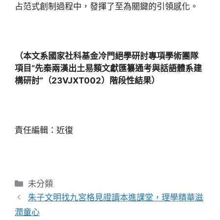
占范式創制過程中，發揮了至為關鍵的引領感化。
（本文系國家社科基金冷門絕學研討專項學術團隊
項目“先秦兩漢出土易類文獻匯纂通考與話語體系建
構研討”（23VJXT002）階段性結果）
責任編輯：近復
分
未分類
類
朱子文明找九宮格見證讀本進課堂，理學精華滋
潤童心