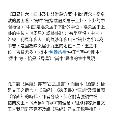
《周易》六十四卦及卦爻辭蘊含著“中道”理念。從象
數的層面看，“得中”是指陰陽爻居于上卦、下卦的中
間地位。“中正”是陰爻居于下卦的中位、陽爻居于上
卦的中位。《周易》訟卦卦辭：“有孚窒惕，中吉，
終兇。利見年夜人，晦氣涉年夜川。”訟卦之所以為
中吉，是因為陽爻居于九五的地位。二、五之中
位，吉辭尤多。“得中”
包養站長
“中正”“時中”“剛中”
“柔中”等，恰是《周易》“尚中”思惟的集中展現。
孔子說《易經》存有“古之遺言”，而簡本《保訓》恰
是文王之遺言。《易經》《逸周書》“三訓”及清華簡
《保訓》的時代、作者分歧，但它們皆強調中道，
指向文王。《周易》“尚中”的理念，很能夠發源自文
王。我們雖不克不及說《易經》乃文王親手撰作，