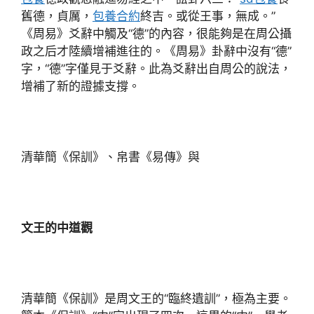
舊德，貞厲，
包養合約
終吉。或從王事，無成。”
《周易》爻辭中觸及“德”的內容，很能夠是在周公攝
政之后才陸續增補進往的。《周易》卦辭中沒有“德”
字，“德”字僅見于爻辭。此為爻辭出自周公的說法，
增補了新的證據支撐。
清華簡《保訓》、帛書《易傳》與
文王的中道觀
清華簡《保訓》是周文王的“臨終遺訓”，極為主要。