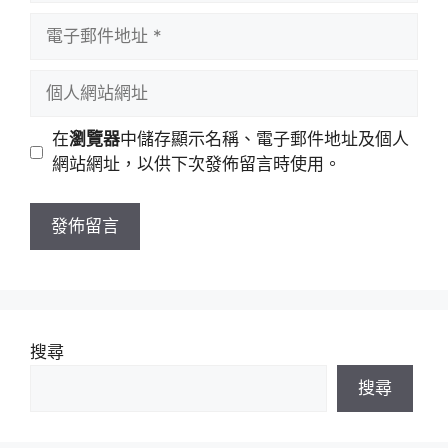
者
電
名
子
稱
郵
個
件
人
地
網
在
瀏覽器
中儲存顯示名稱、電子郵件地址及個人
址
站
網站網址，以供下次發佈留言時使用。
網
址
搜尋
搜尋