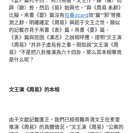
《要》篇孔子曰：“紂乃無道，文王作，諱（違）而
辟（避）咎，然后《易》始興也。”與《周易·系辭》
比擬，帛書《要》篇沒有
包養dcard
效“蓋”“邪”等推
測之辭，明確確定《周易》興起于文王之世。類似
的記載亦見于帛書《衷》篇。帛書《要》篇、
《衷》篇與班固《漢志》之說相呼應，證明“文王演
《周易》”并非子虛烏有之事。假如說“文王演《周
易》”不是把八卦推演為六十四卦，那么其本相畢竟
是什么呢？
文王演《周易》的本相
由于文獻記載匱乏，我們已經很難弄清文王在羑里
推演《周易》的具體情況。“文王演《周易》”公案的