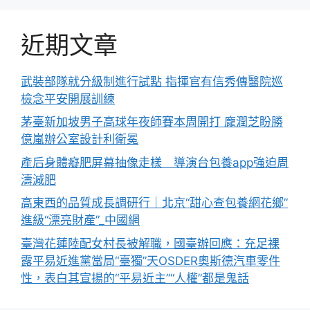
近期文章
武裝部隊就分級制進行試點 指揮官有信秀傳醫院巡
檢念平安開展訓練
茅臺新加坡男子高球年夜師賽本周開打 龐潤芝盼勝
億嵐辦公室設計利衛冕
產后身體癡肥屏幕抽像走樣 導演台包養app強迫周
濤減肥
高東西的品質成長調研行｜北京“甜心查包養網花鄉”
進級“漂亮財產”_中國網
臺灣花蓮陸配女村長被解職，國臺辦回應：充足裸
露平易近進黨當局“臺獨”天OSDER奧斯德汽車零件
性，表白其宣揚的“平易近主”“人權”都是鬼話