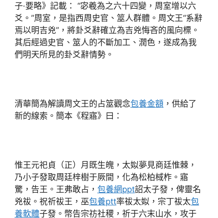
子·要略》記載： “宓羲為之六十四變，周室增以六
爻。”周室，是指西周史官、筮人群體。周文王“系辭
焉以明吉兇”，將卦爻辭確立為吉兇悔吝的風向標。
其后經過史官、筮人的不斷加工、潤色，遂成為我
們明天所見的卦爻辭情勢。
清華簡為解讀周文王的占筮觀念
包養金額
，供給了
新的線索。簡本《程寤》曰：
惟王元祀貞（正）月既生魄，太姒夢見商廷惟棘，
乃小子發取周廷梓樹于厥間，化為松柏棫柞。寤
驚，告王。王弗敢占，
包養網ppt
詔太子發，俾靈名
兇祓。祝祈祓王，巫
包養ptt
率祓太姒，宗丁祓太
包
養軟體
子發。幣告宗祊社稷，祈于六末山水，攻于