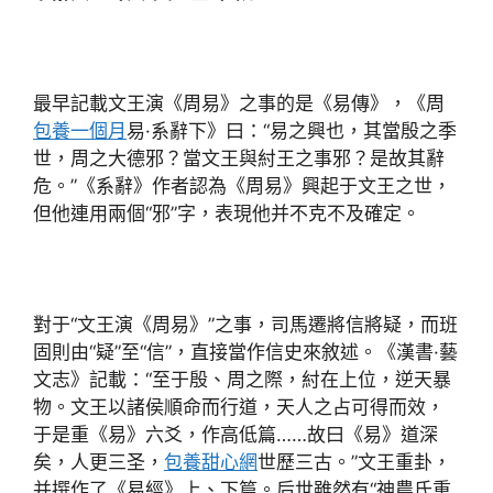
最早記載文王演《周易》之事的是《易傳》，《周
包養一個月
易·系辭下》曰：“易之興也，其當殷之季
世，周之大德邪？當文王與紂王之事邪？是故其辭
危。”《系辭》作者認為《周易》興起于文王之世，
但他連用兩個“邪”字，表現他并不克不及確定。
對于“文王演《周易》”之事，司馬遷將信將疑，而班
固則由“疑”至“信”，直接當作信史來敘述。《漢書·藝
文志》記載：“至于殷、周之際，紂在上位，逆天暴
物。文王以諸侯順命而行道，天人之占可得而效，
于是重《易》六爻，作高低篇……故曰《易》道深
矣，人更三圣，
包養甜心網
世歷三古。”文王重卦，
并撰作了《易經》上、下篇。后世雖然有“神農氏重