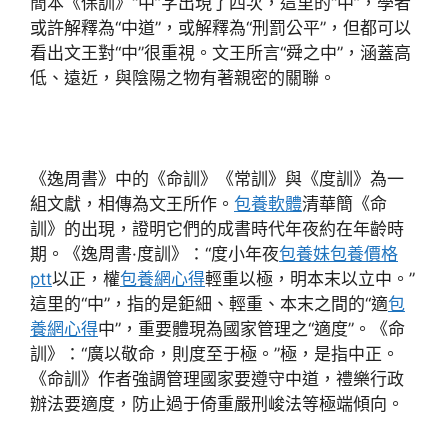
簡本《保訓》“中”字出現了四次，這里的“中”，學者
或許解釋為“中道”，或解釋為“刑罰公平”，但都可以
看出文王對“中”很重視。文王所言“舜之中”，涵蓋高
低、遠近，與陰陽之物有著親密的關聯。
《逸周書》中的《命訓》《常訓》與《度訓》為一
組文獻，相傳為文王所作。
包養軟體
清華簡《命
訓》的出現，證明它們的成書時代年夜約在年齡時
期。《逸周書·度訓》：“度小年夜
包養妹
包養價格
ptt
以正，權
包養網心得
輕重以極，明本末以立中。”
這里的“中”，指的是鉅細、輕重、本末之間的“適
包
養網心得
中”，重要體現為國家管理之“適度”。《命
訓》：“廣以敬命，則度至于極。”極，是指中正。
《命訓》作者強調管理國家要遵守中道，禮樂行政
辦法要適度，防止過于倚重嚴刑峻法等極端傾向。