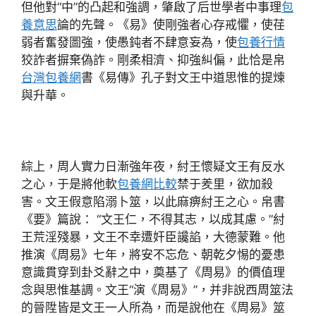
但他對“中”的凸起和強調，肇啟了后世學者中事理
包
養意思
論的先聲。《易》使剛強者心存戒懼，使荏
弱者奮發圖強，使愚鈍者不肆意妄為，使
包養行情
狡詐者摒棄偽詐。剛柔相濟、抑強糾偏，此恰是帛
台灣包養網
書《易傳》孔子對文王中道思惟的提煉
與升華。
綜上，周人實力日漸強年夜，紂王懷疑文王有反水
之心，于是將他軟
包養網比較
禁于羑里，欲加殺
害。文王假意陷溺卜筮，以此麻痹紂王之心。帛書
《要》篇說： “文王仁，不得其志，以成其慮。”紂
王荒淫殘暴，文王不幸遭奸臣讒諂，大德蒙難。他
推演《周易》七年，將安不忘危、朝乾夕惕的憂患
意識貫穿到卦爻辭之中，奠基了《周易》的價值理
念與思惟基調。文王“演《周易》”，并非說西周筮法
的晉陞皆是文王一人所為，而是說他在《周易》筮