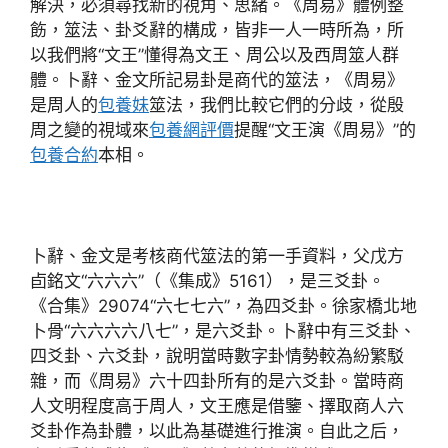
解決，必須尋找新的視角、思緒。《周易》體例整
飭，筮法、卦爻辭的構成，皆非一人一時所為，所
以我們將“文王”懂得為文王、周公以及西周筮人群
體。卜辭、金文所記易卦是商代的筮法，《周易》
是周人的
包養妹
筮法，我們比較它們的分歧，從殷
周之變的視域來
包養網評價
提醒“文王演《周易》”的
包養合約
本相。
卜辭、金文是考核商代筮法的第一手資料，父戊方
卣銘文“六六六”（《集成》5161），是三爻卦。
《合集》29074“六七七六”，為四爻卦。徐家橋北地
卜骨“六六六六八七”，是六爻卦。卜辭中有三爻卦、
四爻卦、六爻卦，說明當時數字卦情勢較為紛繁駁
雜，而《周易》六十四卦所有的是六爻卦。當時商
人文明程度高于周人，文王應是借鑒、擇取商人六
爻卦作為卦體，以此為基礎進行推演。自此之后，