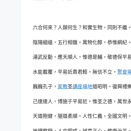
六合何來？人類何生？和實生物，同則不繼
陰陽絪缊，五行相雜。萬物化醇，恭惟綱紀
湯武反動，應天順人。惟德是輔，敬德保平
水能載覆，平易近貴君輕。無信不立，
聚會
巍巍孔子，
家教
圣
講座場地
道昭明。復興禮
己達達人，博施于平易近。惟圣之德，萬世
天道剛健，隧道柔順。人性仁義，全國文明
地理察變，人文明成。誠意正心，修齊治平