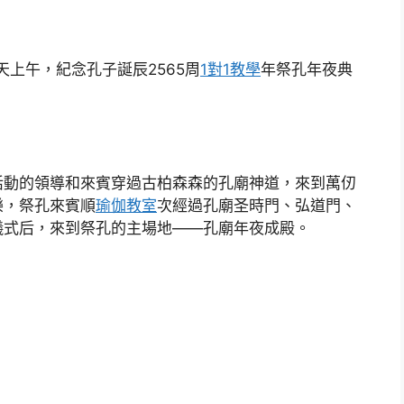
天上午，紀念孔子誕辰2565周
1對1教學
年祭孔年夜典
活動的領導和來賓穿過古柏森森的孔廟神道，來到萬仞
樂，祭孔來賓順
瑜伽教室
次經過孔廟圣時門、弘道門、
儀式后，來到祭孔的主場地——孔廟年夜成殿。