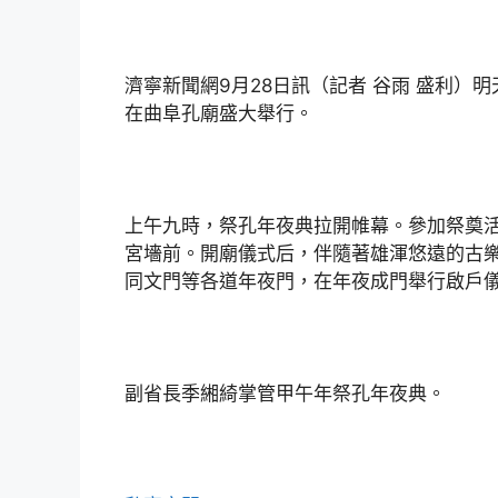
濟寧新聞網9月28日訊（記者 谷雨 盛利）明
在曲阜孔廟盛大舉行。
上午九時，祭孔年夜典拉開帷幕。參加祭奠
宮墻前。開廟儀式后，伴隨著雄渾悠遠的古
同文門等各道年夜門，在年夜成門舉行啟戶
副省長季緗綺掌管甲午年祭孔年夜典。