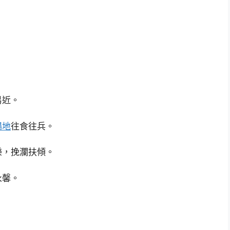
。
。
易近。
場地
往食往兵。
樂，挽瀾扶傾。
永馨。
。
。