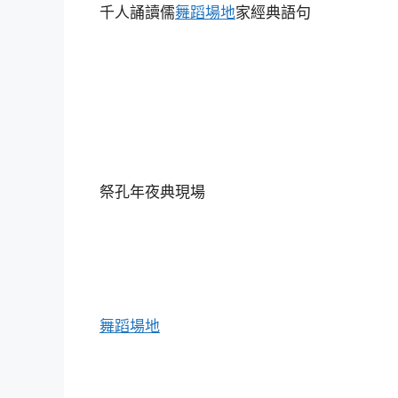
千人誦讀儒
舞蹈場地
家經典語句
祭孔年夜典現場
舞蹈場地