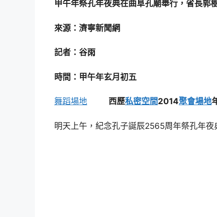
甲午年祭孔年夜典在曲阜孔廟舉行，省長郭
來源：濟寧新聞網
記者：谷雨
時間：甲午年玄月初五
舞蹈場地
西歷
私密空間
2014
聚會場地
明天上午，紀念孔子誕辰2565周年祭孔年