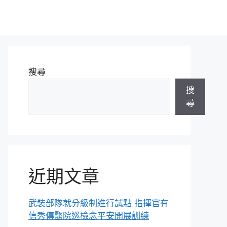
搜尋
搜
尋
近期文章
武裝部隊就分級制進行試點 指揮官有
信秀傳醫院巡檢念平安開展訓練