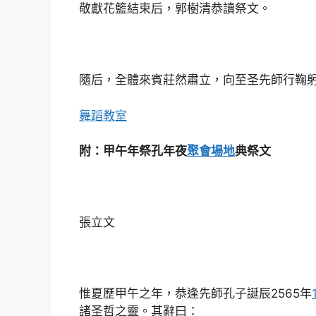
敬獻花籃結束后，郭樹清恭讀祭文。
隨后，全體來賓莊然肅立，向至圣先師行鞠
舞蹈教室
附：甲午年祭孔年夜
聚會場地
典祭文
張立文
惟夏歷甲午之年，恭逢先師孔子誕辰2565年
諸圣哲之靈。其辭曰：