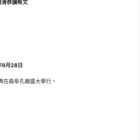
樹清恭讀祭文
年9月28日
夜典在曲阜孔廟盛大舉行。