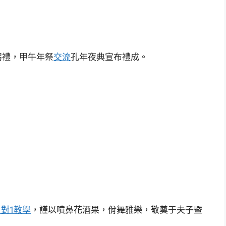
躬禮，甲午年祭
交流
孔年夜典宣布禮成。
1對1教學
，謹以噴鼻花酒果，佾舞雅樂，敬奠于夫子暨