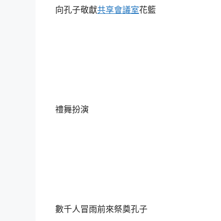
向孔子敬獻
共享會議室
花籃
禮舞扮演
數千人冒雨前來祭奠孔子