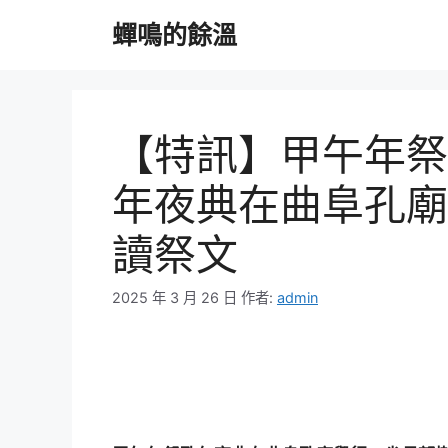
跳
蟬鳴的餘溫
至
主
要
內
容
【特訊】甲午年祭
年夜典在曲阜孔廟
讀祭文
2025 年 3 月 26 日
作者:
admin