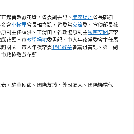
家正起首敬獻花籃。省委副書記、
講座場地
省長郭樹
基金會
小樹屋
會長韓喜凱，省委常
交流
委、宣傳部長孫
會原副主任盧洪、王渭田，省政協原副主
私密空間
席李
敬獻花籃。市
教學場地
委書記、市人年夜常委會主任馬
席趙樹國，市人年夜常委
1對1教學
會黨組書記、第一副
、市政協敬獻花籃。
代表，駐華使節、國際友城、外國友人、國際機構代