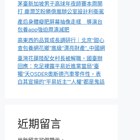
茅臺新加坡男子高球年夜師賽本周開
打 龐潤芝盼勝億嵐辦公室設計利衛冕
產后身體癡肥屏幕抽像走樣 導演台
包養app強迫周濤減肥
高東西的品質成長調研行｜北京“甜心
查包養網花鄉”進級“漂亮財產”_中國網
臺灣花蓮陸配女村長被解職，國臺辦
回應：充足裸露平易近進黨當局“臺
獨”天OSDER奧斯德汽車零件性，表
白其宣揚的“平易近主”“人權”都是鬼話
近期留言