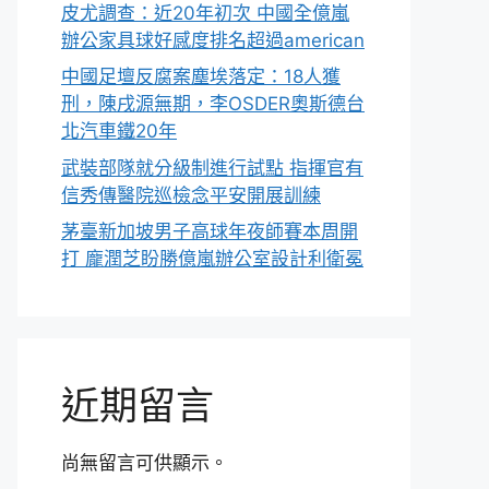
皮尤調查：近20年初次 中國全億嵐
辦公家具球好感度排名超過american
中國足壇反腐案塵埃落定：18人獲
刑，陳戌源無期，李OSDER奧斯德台
北汽車鐵20年
武裝部隊就分級制進行試點 指揮官有
信秀傳醫院巡檢念平安開展訓練
茅臺新加坡男子高球年夜師賽本周開
打 龐潤芝盼勝億嵐辦公室設計利衛冕
近期留言
尚無留言可供顯示。