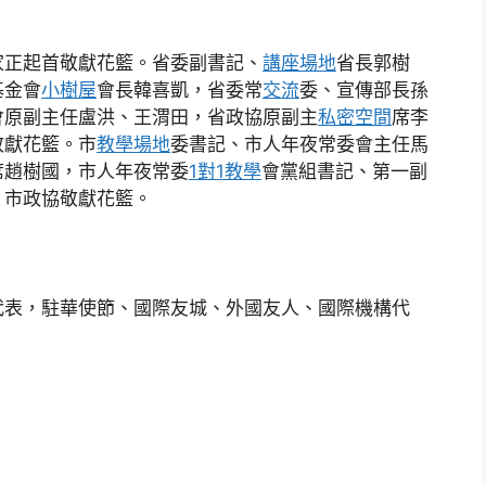
家正起首敬獻花籃。省委副書記、
講座場地
省長郭樹
基金會
小樹屋
會長韓喜凱，省委常
交流
委、宣傳部長孫
會原副主任盧洪、王渭田，省政協原副主
私密空間
席李
敬獻花籃。市
教學場地
委書記、市人年夜常委會主任馬
席趙樹國，市人年夜常委
1對1教學
會黨組書記、第一副
、市政協敬獻花籃。
代表，駐華使節、國際友城、外國友人、國際機構代