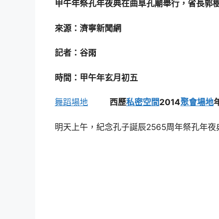
甲午年祭孔年夜典在曲阜孔廟舉行，省長郭
來源：濟寧新聞網
記者：谷雨
時間：甲午年玄月初五
舞蹈場地
西歷
私密空間
2014
聚會場地
明天上午，紀念孔子誕辰2565周年祭孔年