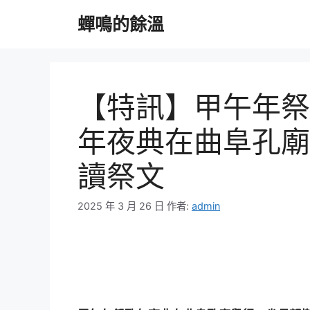
跳
蟬鳴的餘溫
至
主
要
內
容
【特訊】甲午年祭
年夜典在曲阜孔廟
讀祭文
2025 年 3 月 26 日
作者:
admin