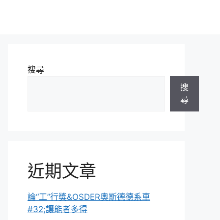
搜尋
搜
尋
近期文章
論“工”行獎&OSDER奧斯德德系車
#32;讓能者多得