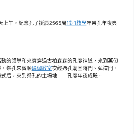
天上午，紀念孔子誕辰2565周
1對1教學
年祭孔年夜典
活動的領導和來賓穿過古柏森森的孔廟神道，來到萬仞
樂，祭孔來賓順
瑜伽教室
次經過孔廟圣時門、弘道門、
儀式后，來到祭孔的主場地——孔廟年夜成殿。