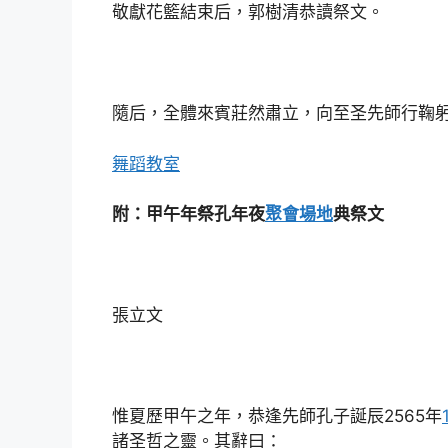
敬獻花籃結束后，郭樹清恭讀祭文。
隨后，全體來賓莊然肅立，向至圣先師行鞠
舞蹈教室
附：甲午年祭孔年夜
聚會場地
典祭文
張立文
惟夏歷甲午之年，恭逢先師孔子誕辰2565年
諸圣哲之靈。其辭曰：