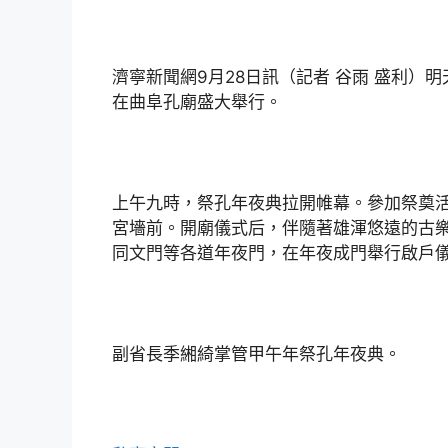
濟寧新聞網9月28日訊（記者 谷雨 盛利）明
在曲阜孔廟盛大舉行。
上午九時，祭孔年夜典拉開帷幕。參加祭奠
宮墻前。開廟儀式后，伴隨著雄渾悠遠的古
同文門等各道年夜門，在年夜成門舉行啟戶
副省長季緗綺掌管甲午年祭孔年夜典。