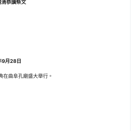
樹清恭讀祭文
年9月28日
夜典在曲阜孔廟盛大舉行。