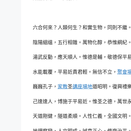
六合何來？人類何生？和實生物，同則不繼
陰陽絪缊，五行相雜。萬物化醇，恭惟綱紀
湯武反動，應天順人。惟德是輔，敬德保平
水能載覆，平易近貴君輕。無信不立，
聚會
巍巍孔子，
家教
圣
講座場地
道昭明。復興禮
己達達人，博施于平易近。惟圣之德，萬世
天道剛健，隧道柔順。人性仁義，全國文明
地理察變，人文明成。誠意正心，修齊治平