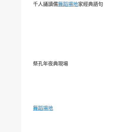
千人誦讀儒
舞蹈場地
家經典語句
祭孔年夜典現場
舞蹈場地