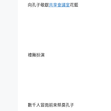
向孔子敬獻
共享會議室
花籃
禮舞扮演
數千人冒雨前來祭奠孔子