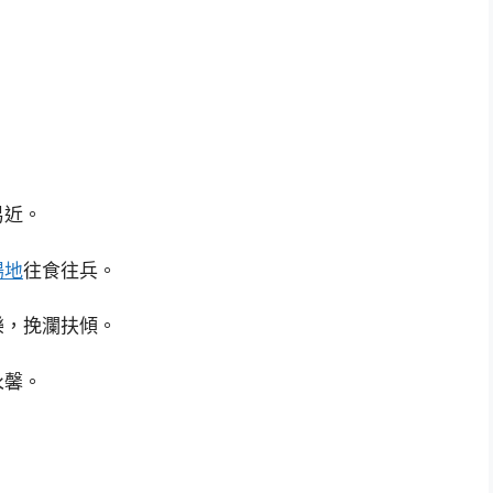
。
。
易近。
場地
往食往兵。
樂，挽瀾扶傾。
永馨。
。
。