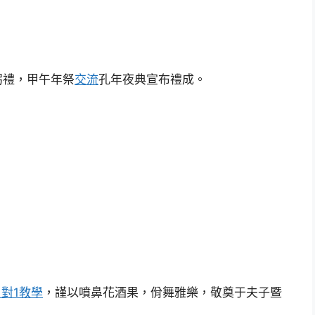
躬禮，甲午年祭
交流
孔年夜典宣布禮成。
1對1教學
，謹以噴鼻花酒果，佾舞雅樂，敬奠于夫子暨