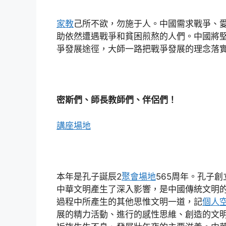
家教
己所不欲，勿施于人。中國需求戰爭、
助依然遭遇戰爭和貧困煎熬的人們。中國將
爭發展途徑，大師一路把戰爭發展的理念落
密斯們、師長教師們、伴侶們！
講座場地
本年是孔子誕辰2
聚會場地
565周年。孔子
中華文明產生了深入影響，是中國傳統文明
過程中所產生的其他思惟文明一道，記
個人
展的精力活動、進行的感性思維、創造的文