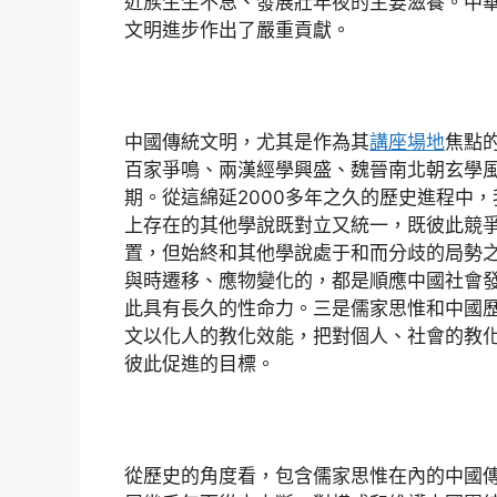
近族生生不息、發展壯年夜的主要滋養。中
文明進步作出了嚴重貢獻。
中國傳統文明，尤其是作為其
講座場地
焦點
百家爭鳴、兩漢經學興盛、魏晉南北朝玄學
期。從這綿延2000多年之久的歷史進程中
上存在的其他學說既對立又統一，既彼此競
置，但始終和其他學說處于和而分歧的局勢
與時遷移、應物變化的，都是順應中國社會
此具有長久的性命力。三是儒家思惟和中國
文以化人的教化效能，把對個人、社會的教
彼此促進的目標。
從歷史的角度看，包含儒家思惟在內的中國