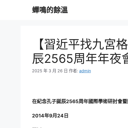
跳
蟬鳴的餘溫
至
主
要
內
容
【習近平找九宮格
辰2565周年年
2025 年 3 月 26 日
作者:
admin
在紀念孔子誕辰2565周年國際學術研討會
2014年9月24日