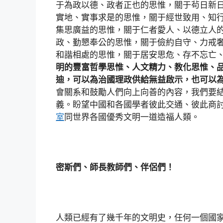
于為政以德、政者正也的思惟，關于茍日新
實地、實事求是的思惟，關于經世致用、知
集思廣益的思惟，關于仁者愛人、以德立人
政、勤懇奉公的思惟，關于儉約自守、力戒
和諧相處的思惟，關于居安思危、存不忘亡
明的豐富哲學思惟、人文精力、教化思惟、
迪，可以為治國理政供給無益啟示，也可以
會關系和鼓勵人們向上向善的內容，我們要
義。盼望中國和各國學者彼此交通、彼此商
室
同世界各國優秀文明一道造福人類。
密斯們、師長教師們、伴侶們！
人類已經有了幾千年的文明史，任何一個國