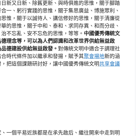
日日新又日新、除舊更新、與時俱進的思惟，關于腳踏
行合一、躬行實踐的思惟，關于集思廣益、博施眾利、
的思惟，關于以誠待人、講信修好的思惟，關于清廉從
奢華的思惟，關于中和、泰和、求同存異、和而分歧、
、治不忘亂、安不忘危的思惟，等等。
中國優秀傳統文
品德理念等，可以為人們認識和改革世界供給無益啟
為品德建設供給無益啟發。
對傳統文明中適合于調理社
結合時代條件加以繼承和發揚，賦予其
聚會場地
新的涵
討，把這個課題研討好，讓中國優秀傳統文明
共享會議
家、一個平易近族都是在承先啟后、繼往開來中走到明