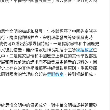
華文明，不僅對中國發展產生了深入影響，並且對人類
的思惟文明的構成和發展，年夜體經歷了中國先秦諸子
風行、隋唐儒釋道并立、宋明理學發展等幾個歷史時
，我們可以看出這樣幾個特點。一是儒家思惟和中國歷史
爭又彼此借鑒，雖然儒家思惟長期居于主導
舞蹈教室
位
之中。二是儒家思惟和中國歷史上存在的其他學說都是
發展和時代前進的請求而不斷發展更換新的資料的，因
歷史上存在的其他學說都堅持經世致用原則，重視發揮
化同對國家的管理結合起來
舞蹈教室
，達到相輔相成、
傳統思惟文明中的優秀成分，對中華文明構成并延續發