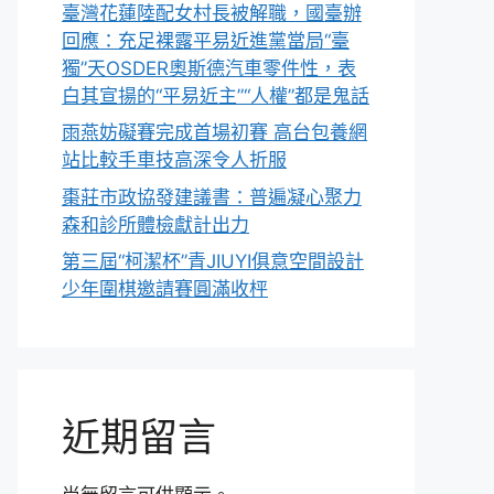
臺灣花蓮陸配女村長被解職，國臺辦
回應：充足裸露平易近進黨當局“臺
獨”天OSDER奧斯德汽車零件性，表
白其宣揚的“平易近主”“人權”都是鬼話
雨燕妨礙賽完成首場初賽 高台包養網
站比較手車技高深令人折服
棗莊市政協發建議書：普遍凝心聚力
森和診所體檢獻計出力
第三屆“柯潔杯”青JIUYI俱意空間設計
少年圍棋邀請賽圓滿收枰
近期留言