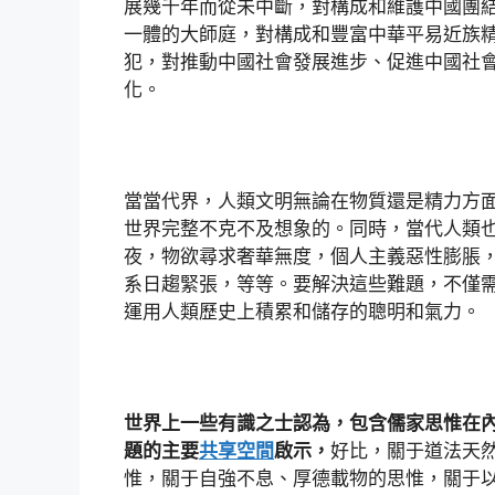
展幾千年而從未中斷，對構成和維護中國團
一體的大師庭，對構成和豐富中華平易近族
犯，對推動中國社會發展進步、促進中國社
化。
當當代界，人類文明無論在物質還是精力方
世界完整不克不及想象的。同時，當代人類
夜，物欲尋求奢華無度，個人主義惡性膨脹
系日趨緊張，等等。要解決這些難題，不僅
運用人類歷史上積累和儲存的聰明和氣力。
世界上一些有識之士認為，包含儒家思惟在
題的主要
共享空間
啟示，
好比，關于道法天
惟，關于自強不息、厚德載物的思惟，關于