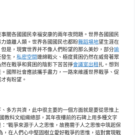
是事關各國國民幸福安康的兩年夜問題。世界各國國民
暴力遠離人類。世界各國國民也都盼
舞蹈場地
望生涯在
。但是，現實世界并不像人們盼望的那么美妙，部分
瑜
泛發生，
私密空間
連綿戰火、極度貧困仍然在威脅著眾
仍然在戰爭和貧困的陰影下苦苦掙
會議室出租
扎。想到
任。國際社會應該攜手盡力，一路來維護世界戰爭、促
展才有盼望。
下、多方共濟，此中很主要的一個方面就是要從思惟上
合國教科文組織總部，其年夜樓前的石碑上用多種文字
：“戰爭來源于人之思惟，故務需于人之思惟中筑起保
為，在人們心中堅固樹立愛好戰爭的思惟，這對實現戰