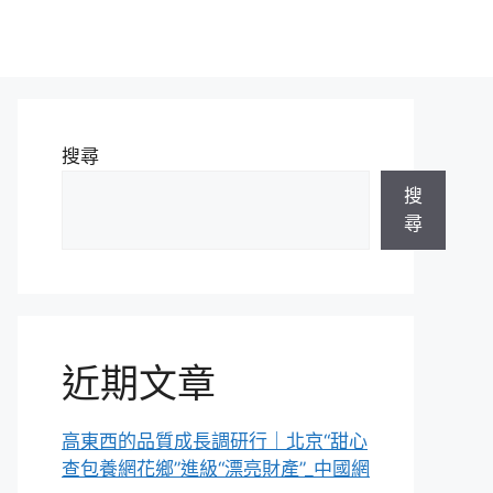
搜尋
搜
尋
近期文章
高東西的品質成長調研行｜北京“甜心
查包養網花鄉”進級“漂亮財產”_中國網