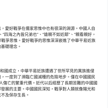
族，愛好戰爭在儒家思惟中也有很深的淵源。中國人自
、“四海之內皆兄弟也”、“遠親不如近鄰”、“親看親好，
等戰爭思惟。愛好戰爭的思惟深深嵌進了中華平易近族
的基礎理念。
民共和國成立，中華平易近族遭遇了世所罕見的異族進侵
難，一度到了瀕臨亡國滅種的危險地步。僅在中國國民
萬人傷亡的繁重代價。近代以后經歷了長期苦難的中國國
解發展的主要。中國國民深知，戰爭對人類就像陽光和
克不及保存生長。