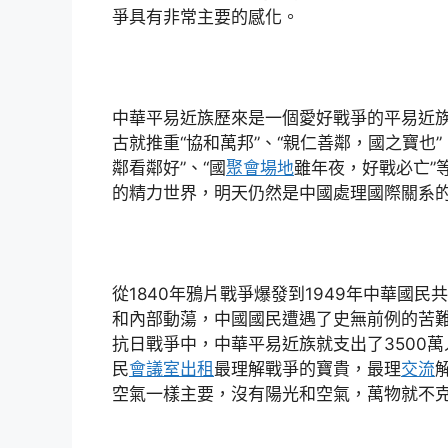
爭具有非常主要的感化。
中華平易近族歷來是一個愛好戰爭的平易近
古就推重“協和萬邦”、“親仁善鄰，國之寶也”
鄰看鄰好”、“國
聚會場地
雖年夜，好戰必亡”
的精力世界，明天仍然是中國處理國際關系
從1840年鴉片戰爭爆發到1949年中華國
和內部動蕩，中國國民遭遇了史無前例的苦
抗日戰爭中，中華平易近族就支出了3500
民
會議室出租
最理解戰爭的寶貴，最理
交流
空氣一樣主要，沒有陽光和空氣，萬物就不