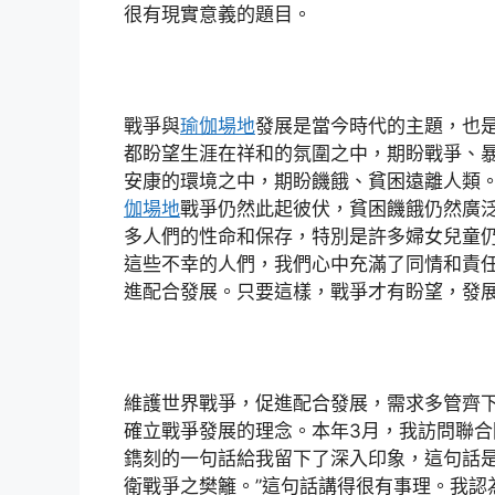
很有現實意義的題目。
戰爭與
瑜伽場地
發展是當今時代的主題，也
都盼望生涯在祥和的氛圍之中，期盼戰爭、
安康的環境之中，期盼饑餓、貧困遠離人類
伽場地
戰爭仍然此起彼伏，貧困饑餓仍然廣
多人們的性命和保存，特別是許多婦女兒童
這些不幸的人們，我們心中充滿了同情和責
進配合發展。只要這樣，戰爭才有盼望，發
維護世界戰爭，促進配合發展，需求多管齊
確立戰爭發展的理念。本年3月，我訪問聯
鐫刻的一句話給我留下了深入印象，這句話是
衛戰爭之樊籬。”這句話講得很有事理。我認