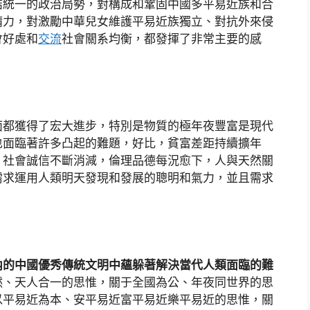
結統一的政治局勢，對構成和鞏固中國多平易近族和合
精力，對激勵中華兒女維護平易近族獨立、對抗外來侵
會好處和
交流
社會關系均衡，都發揮了非常主要的感
面都獲得了宏大進步，特別是物質的極年夜豐富是現代
也面臨著許多凸起的難題，好比，貧富差距持續擴年
，社會誠信不斷消減，倫理品德每況愈下，人與天然關
需求運用人類明天發現和發展的聰明和氣力，並且需求
內的中國優秀傳統文明中蘊躲著解決當代人類面臨的難
然、天人合一的思惟，關于全國為公、年夜同世界的思
以平易近為本、安平易近富平易近樂平易近的思惟，關