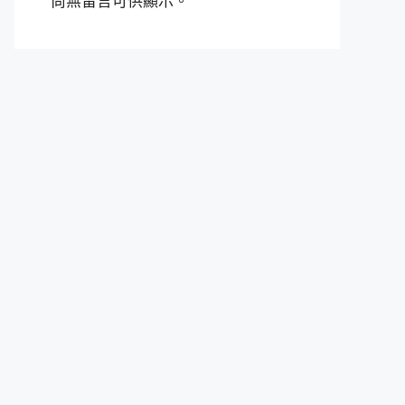
尚無留言可供顯示。