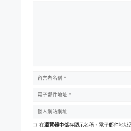
留
言
留
言
者
電
名
子
稱
郵
個
件
人
地
網
在
瀏覽器
中儲存顯示名稱、電子郵件地址
址
站