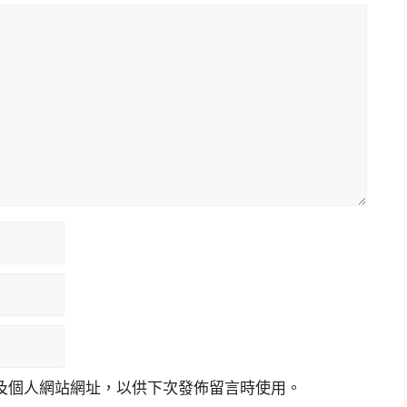
及個人網站網址，以供下次發佈留言時使用。