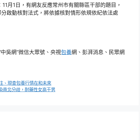
：11月1日，有網友反應常州市有關縣區干部的題目，
部分啟動核對法式，將依據核對情形依規依紀依法處
“中吳網”微信大眾號、央視
包養
網、彭湃消息、民眾網
的過往、現查包養行情在和未來
染南北分歧，耐藥性女高于男