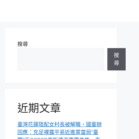
搜尋
搜
尋
近期文章
臺灣花蓮陸配女村長被解職，國臺辦
回應：充足裸露平易近進黨當局“臺