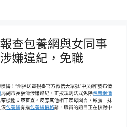
報查包養網與女同事
涉嫌違紀，免職
姻的懊悔！”州播送電視臺官方微信大眾號“中吳網”發布情
網
局副市長張濤涉嫌違紀，正按規則法式免除
包養網價
監察機關立案審查。反應其他相干裴母聞言，顯露一抹
久沒
包養網
有措
包養網價格
辭。職員的題目正在核對中