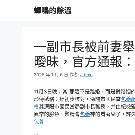
跳
蟬鳴的餘溫
至
主
要
內
容
一副市長被前妻舉
曖昧，官方通報：
2025 年 1 月 6 日
作者:
admin
11月3日晚，常“那這不是離婚，而是對​​婚
形傳遞稱：經初步核對，溧陽市國民當
包養
格
其溧陽市國民當局副市長職務，并由紀檢
異常的臉色，聚精會
包養
神的看著兒子，許
包養
。