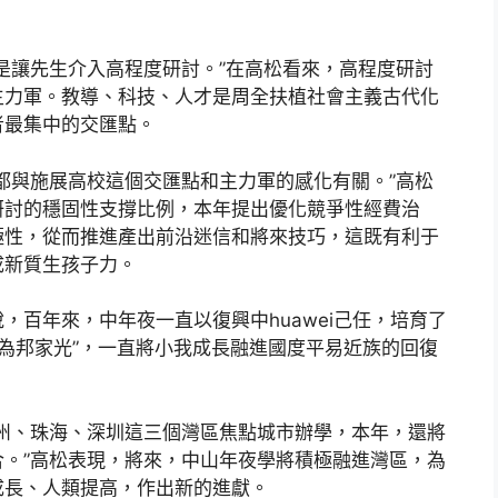
是讓先生介入高程度研討。”在高松看來，高程度研討
主力軍。教導、科技、人才是周全扶植社會主義古代化
者最集中的交匯點。
都與施展高校這個交匯點和主力軍的感化有關。”高松
研討的穩固性支撐比例，本年提出優化競爭性經費治
極性，從而推進產出前沿迷信和將來技巧，這既有利于
成新質生孩子力。
，百年來，中年夜一直以復興中huawei己任，培育了
，為邦家光”，一直將小我成長融進國度平易近族的回復
州、珠海、深圳這三個灣區焦點城市辦學，本年，還將
。”高松表現，將來，中山年夜學將積極融進灣區，為
成長、人類提高，作出新的進獻。