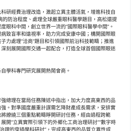
化科研經費治理改造，激起立異主體活氣，增進科技自
病的防治程度、處理全球嚴重眼科醫學題目，高松還提
度眼科中間，創立世界一流的“國際眼科醫學中間”。
眼病致盲率和遠視率，助力完成安康中國；構開國際眼
子力處理“洽商”題目和引領國際前沿科技範疇；推進
；深刻展開國際交通一起配合，打造全球首個國際眼迷
各自學科專門研究展開熱鬧會商。
李強總理在當局任務陳述中指出，加大力度高東西的品
自強。對準國度嚴重計謀需乞降財產成長需求，安排實
也將繚繞三個重點範疇睜開研討任務，經由過程跨範
展開“立異實際引領下的外鄉化工商治理研討”“數字時
與治理的穿插學科研討”，完成高東西的品質立異性成