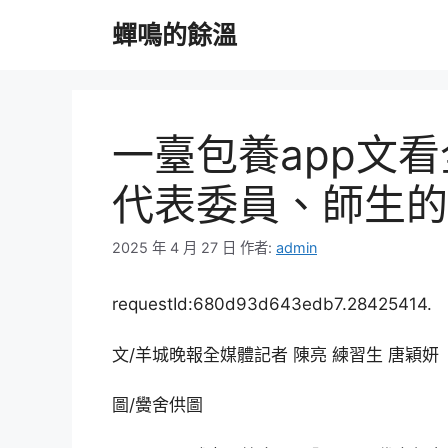
跳
蟬鳴的餘溫
至
主
要
內
容
一臺包養app文
代表委員、師生的
2025 年 4 月 27 日
作者:
admin
requestId:680d93d643edb7.28425414.
文/羊城晚報全媒體記者 陳亮 練習生 唐穎妍
圖/黌舍供圖