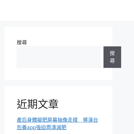
搜尋
搜
尋
近期文章
產后身體癡肥屏幕抽像走樣 導演台
包養app強迫周濤減肥