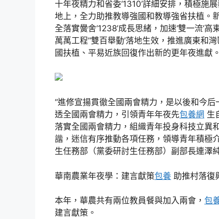
十年夜精力和省委‘1310’詳細安排，積極
地上，全力助推教導強國和教導強省扶植。
全落實黌舍‘1238’成長思緒，加速‘雙一流
萬萬工程’‘雙百舉動’落地生效，推進廣東
國扶植、平易近族回復作出新的更年夜進獻。
“進修宣揚貫徹全國兩會精力，是以後和今后
透全國兩會精力，引領青年年夜先
包養網
生
落實全國兩會精力，組織青年投身科技立異和
諧，迷信有序推動各項任務，領導青年積極介
生任務部（黨委研討生任務部）副部長連澤
華南農業年夜學：建言獻策
包養
助推村落復
本年，華農共有兩位教員餐與加入兩會，
包
建言獻策。