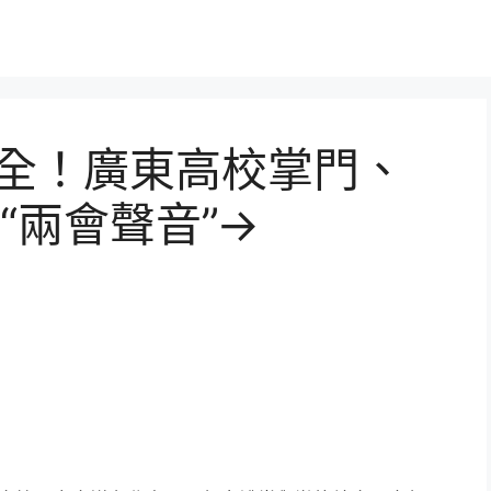
看全！廣東高校掌門、
“兩會聲音”→