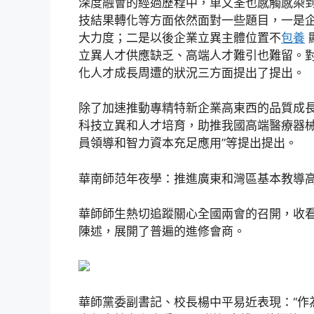
深度融會的經過歷程中，車文荃也感觸感染
技結果轉化等方面依然面對一些題目，一是
大力度；二是以後企業立異主體位置不
包養
立異人才供應缺乏、高端人才難引也難留。
化人才成長周遭的狀況三方面提出了提出。
除了加速推動專精特新企業高東西的品質成長
科技立異和人才培育，助推我國高端醫療器械
員領導和智力資本充足應用”等提出提出。
華南師范年夜學：推進廣東和灣區基本教導
華師師生熱切追蹤關心全國兩會的召開，收
陳述，展開了普遍的進修會商。
華師黨委副書記、校長楊中平易近表現：“作