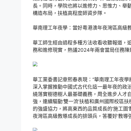
長。同時，學院也將以進修力、思惟力、舉
構造布局，扶植高程度師資步隊。
華南理工年夜學：當好粵港澳年夜灣區高級
華工師生經由過程多種方法收看收聽報道，
務和進修現實，熱議2024年兩會當局任務陳
華工黨委書記章熙春表現：“華南理工年夜學
深入掌握推動中國式古代化這一最年夜的政
繞落實樹德樹人最基礎義務，周全進步人才
強，連續驅動‘雙一流’扶植和廣州國際校區扶
的強盛協力，將高東西的品質成長的‘施工圖’
夜灣區高級教導成長的排頭兵，答覆好‘教導強