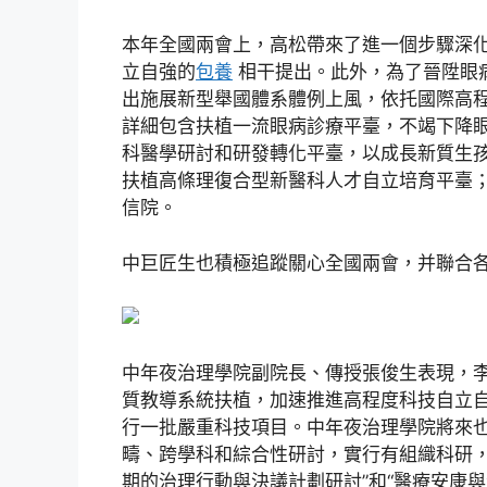
本年全國兩會上，高松帶來了進一個步驟深
立自強的
包養
相干提出。此外，為了晉陞眼
出施展新型舉國體系體例上風，依托國際高程
詳細包含扶植一流眼病診療平臺，不竭下降
科醫學研討和研發轉化平臺，以成長新質生孩
扶植高條理復合型新醫科人才自立培育平臺
信院。
中巨匠生也積極追蹤關心全國兩會，并聯合
中年夜治理學院副院長、傳授張俊生表現，
質教導系統扶植，加速推進高程度科技自立
行一批嚴重科技項目。中年夜治理學院將來
疇、跨學科和綜合性研討，實行有組織科研，
期的治理行動與決議計劃研討”和“醫療安康