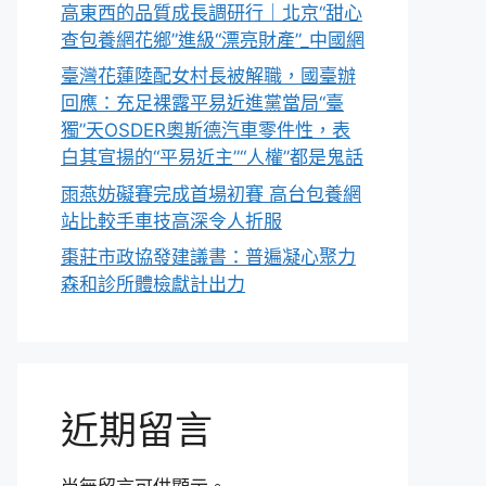
高東西的品質成長調研行｜北京“甜心
查包養網花鄉”進級“漂亮財產”_中國網
臺灣花蓮陸配女村長被解職，國臺辦
回應：充足裸露平易近進黨當局“臺
獨”天OSDER奧斯德汽車零件性，表
白其宣揚的“平易近主”“人權”都是鬼話
雨燕妨礙賽完成首場初賽 高台包養網
站比較手車技高深令人折服
棗莊市政協發建議書：普遍凝心聚力
森和診所體檢獻計出力
近期留言