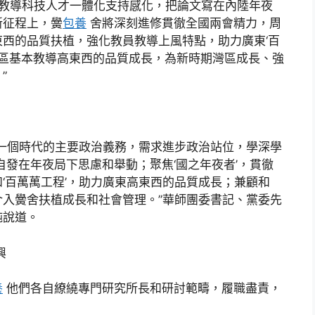
施展教導科技人才一體化支持感化，把論文寫在內陸年夜
新征程上，黌
包養
舍將深刻進修貫徹全國兩會精力，周
’高東西的品質扶植，強化教員教導上風特點，助力廣東‘百
和灣區基本教導高東西的品質成長，為新時期灣區成長、強
”
一個時代的主要政治義務，需求進步政治站位，學深學
自發在年夜局下思慮和舉動；聚焦‘國之年夜者’，貫徹
‘百萬萬工程’，助力廣東高東西的品質成長；兼顧和
入黌舍扶植成長和社會管理。”華師團委書記、黨委先
純說道。
興
養
他們各自繚繞專門研究所長和研討範疇，履職盡責，