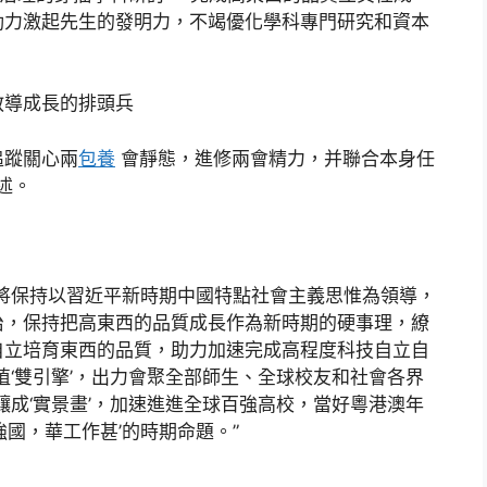
動力激起先生的發明力，不竭優化學科專門研究和資本
教導成長的排頭兵
追蹤關心兩
包養
會靜態，進修兩會精力，并聯合本身任
述。
將保持以習近平新時期中國特點社會主義思惟為領導，
治，保持把高東西的品質成長作為新時期的硬事理，繚
自立培育東西的品質，助力加速完成高程度科技自立自
植‘雙引擎’，出力會聚全部師生、全球校友和社會各界
釀成‘實景畫’，加速進進全球百強高校，當好粵港澳年
國，華工作甚’的時期命題。”