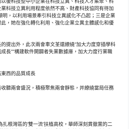
到以後科技型中小企業在科技立異、科技人才集聚、科
企業科技立異利用程度依然不高、財產科技協同有待加
顯明，以利用場景牽引科技立異感化不凸起；三是企業
對此，她在強化轉化利用、強化企業立異主體感化和優
的提出外，此次兩會車文荃還繚繞“加大力度穿插學科
成長”“構建軟件開闢者失業數據庫，加大力度行業職
高東西的品質成長
看收聽兩會盛況，積極聚焦兩會靜態，并繚繞當局任務
為扎根灣區的‘雙一流’扶植高校，華師深刻貫徹黨的二