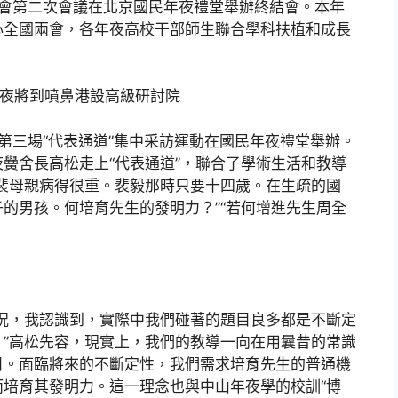
夜會第二次會議在北京國民年夜禮堂舉辦終結會。本年
心全國兩會，各年夜高校干部師生聯合學科扶植和成長
年夜將到噴鼻港設高級研討院
第三場“代表通道”集中采訪運動在國民年夜禮堂舉辦。
黌舍長高松走上“代表通道”，聯合了學術生活和教導
裴母親病得很重。裴毅那時只要十四歲。在生疏的國
的男孩。何培育先生的發明力？”“若何增進先生周全
況，我認識到，實際中我們碰著的題目良多都是不斷定
”高松先容，現實上，我們的教導一向在用曩昔的常識
目。面臨將來的不斷定性，我們需求培育先生的普通機
培育其發明力。這一理念也與中山年夜學的校訓“博