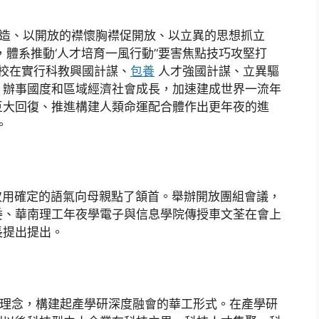
造、以開放的襟懷胸襟促開放、以立異的思想抓立
體系推動‘人才培育一風行動’‘要害焦點技巧攻堅打
高校在實行科教興國計謀、
包養
人才強國計謀、立異驅
、辦事國度和區域經濟社會成長，加速建成世界一流年
巨大回復、推進構建人類命運配合體作出更年夜的進
。
再次用確定的語氣向母親點了頷首。舉辦開放團組會議，
委、華南理工年夜學電子與信息學院傳授車文荃在會上
長提出提出。
學理念，構建起產學研深度融會的華工形式。在產學研