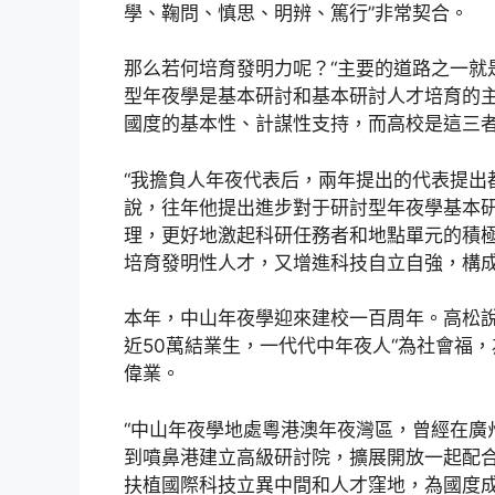
學、鞠問、慎思、明辨、篤行”非常契合。
那么若何培育發明力呢？“主要的道路之一就
型年夜學是基本研討和基本研討人才培育的
國度的基本性、計謀性支持，而高校是這三
“我擔負人年夜代表后，兩年提出的代表提出
說，往年他提出進步對于研討型年夜學基本
理，更好地激起科研任務者和地點單元的積
培育發明性人才，又增進科技自立自強，構
本年，中山年夜學迎來建校一百周年。高松說
近50萬結業生，一代代中年夜人“為社會福
偉業。
“中山年夜學地處粵港澳年夜灣區，曾經在廣
到噴鼻港建立高級研討院，擴展開放一起配合
扶植國際科技立異中間和人才窪地，為國度