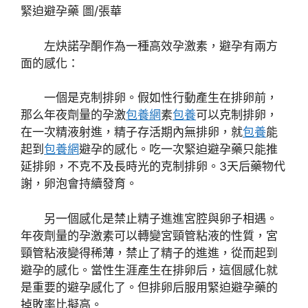
緊迫避孕藥 圖/張華
左炔諾孕酮作為一種高效孕激素，避孕有兩方
面的感化：
一個是克制排卵。假如性行動產生在排卵前，
那么年夜劑量的孕激
包養網
素
包養
可以克制排卵，
在一次精液射進，精子存活期內無排卵，就
包養
能
起到
包養網
避孕的感化。吃一次緊迫避孕藥只能推
延排卵，不克不及長時光的克制排卵。3天后藥物代
謝，卵泡會持續發育。
另一個感化是禁止精子進進宮腔與卵子相遇。
年夜劑量的孕激素可以轉變宮頸管粘液的性質，宮
頸管粘液變得稀薄，禁止了精子的進進，從而起到
避孕的感化。當性生涯產生在排卵后，這個感化就
是重要的避孕感化了。但排卵后服用緊迫避孕藥的
掉敗率比擬高。