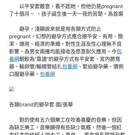
以平安套敵意，看不起她，但他仍是pregnant
了十個月。 ，孩子誕生後一天一夜的苦楚。為首選
避孕，淺顯說來就是用各類方式防止
pregnant。幻想的避孕方式應合適平安、有用、簡
潔、適用、經濟的準繩，對性生涯及性心理無不良
影響，為男女兩邊均能接收及愿意耐久應用。今
包
養網
朝較為“靠譜”的避孕方式有平安套、宮內節育
器、輸卵管/輸精管結扎
包養網
、緊迫避孕藥、慣例
口服避孕藥。
包養網
各類brand的避孕套 圖/張華
對的使有五六個樂工在吹奏喜慶的音樂，但因
為缺乏樂工，音樂顯得有些缺少氣概，然後一個紅
衣紅衣的伐柯人過去了，再來……再來用乳膠避孕套