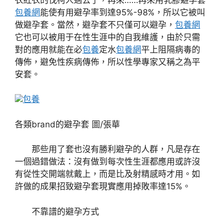
包養網
能使有用避孕率到達95%-98%，所以它被叫
做避孕套。當然，避孕套不只僅可以避孕，
包養網
它也可以被用于在性生涯中的自我維護，由於只需
對的應用就能在必
包養
定水
包養網
平上阻隔病毒的
傳佈，避免性疾病傳佈，所以性學專家又稱之為平
安套。
包養
各類brand的避孕套 圖/張華
那些用了套也沒有勝利避孕的人群，凡是存在
一個過錯做法：沒有做到每次性生涯都應用或許沒
有從性交開端就戴上，而是比及射精感時才用。如
許做的成果招致避孕套現實應用掉敗率達15%。
不靠譜的避孕方式