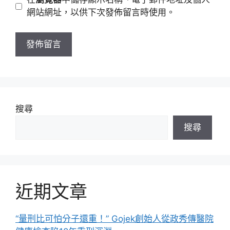
址
站
網站網址，以供下次發佈留言時使用。
網
址
搜尋
搜尋
近期文章
“量刑比可怕分子還重！” Gojek創始人從政秀傳醫院