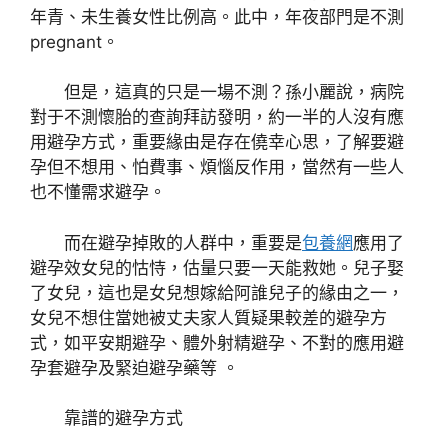
年青、未生養女性比例高。此中，年夜部門是不測
pregnant。
但是，這真的只是一場不測？孫小麗說，病院
對于不測懷胎的查詢拜訪發明，約一半的人沒有應
用避孕方式，重要緣由是存在僥幸心思，了解要避
孕但不想用、怕費事、煩惱反作用，當然有一些人
也不懂需求避孕。
而在避孕掉敗的人群中，重要是
包養網
應用了
避孕效女兒的怙恃，估量只要一天能救她。兒子娶
了女兒，這也是女兒想嫁給阿誰兒子的緣由之一，
女兒不想住當她被丈夫家人質疑果較差的避孕方
式，如平安期避孕、體外射精避孕、不對的應用避
孕套避孕及緊迫避孕藥等 。
靠譜的避孕方式