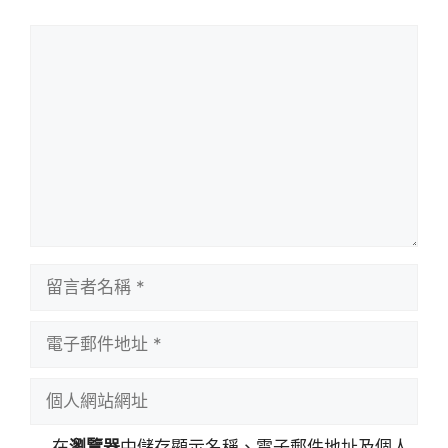
留
言
留
言
者
電
名
子
稱
郵
個
件
人
地
網
在
瀏覽器
中儲存顯示名稱、電子郵件地址及個人