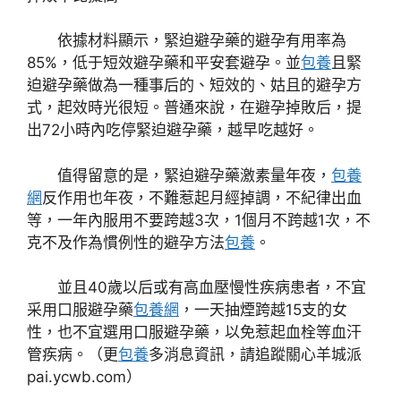
依據材料顯示，緊迫避孕藥的避孕有用率為
85%，低于短效避孕藥和平安套避孕。並
包養
且緊
迫避孕藥做為一種事后的、短效的、姑且的避孕方
式，起效時光很短。普通來說，在避孕掉敗后，提
出72小時內吃停緊迫避孕藥，越早吃越好。
值得留意的是，緊迫避孕藥激素量年夜，
包養
網
反作用也年夜，不難惹起月經掉調，不紀律出血
等，一年內服用不要跨越3次，1個月不跨越1次，不
克不及作為慣例性的避孕方法
包養
。
並且40歲以后或有高血壓慢性疾病患者，不宜
采用口服避孕藥
包養網
，一天抽煙跨越15支的女
性，也不宜選用口服避孕藥，以免惹起血栓等血汗
管疾病。（更
包養
多消息資訊，請追蹤關心羊城派
pai.ycwb.com）