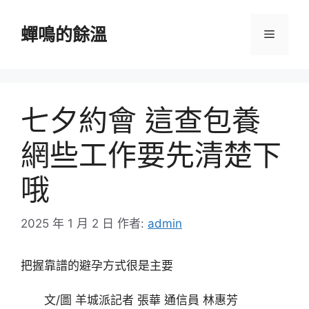
跳
至
蟬鳴的餘溫
選
主
要
單
內
容
七夕約會 這查包養
網些工作要先清楚下
哦
2025 年 1 月 2 日
作者:
admin
把握靠譜的避孕方式很是主要
文/圖 羊城派記者 張華 通信員 林惠芳