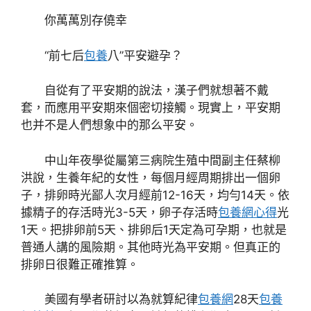
你萬萬別存僥幸
“前七后
包養
八”平安避孕？
自從有了平安期的說法，漢子們就想著不戴
套，而應用平安期來個密切接觸。現實上，平安期
也并不是人們想象中的那么平安。
中山年夜學從屬第三病院生殖中間副主任蔡柳
洪說，生養年紀的女性，每個月經周期排出一個卵
子，排卵時光鄙人次月經前12-16天，均勻14天。依
據精子的存活時光3-5天，卵子存活時
包養網心得
光
1天。把排卵前5天、排卵后1天定為可孕期，也就是
普通人講的風險期。其他時光為平安期。但真正的
排卵日很難正確推算。
美國有學者研討以為就算紀律
包養網
28天
包養