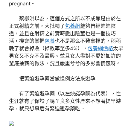
pregnant。
蔡柳洪以為，這個方式之所以不成靠是由於在
正式射精之前，大批精子
包養網
能夠曾經進進陰
道，並且在射精之前實時撤出陰莖也是一個技巧
活，機會的掌握
包養
也不是那么不難拿捏的，稍稍
晚了就會掉敗（掉敗率至多4%），
包養網價格
太早
男女又不克不及盡興。並且女人盡對不愛好如許的
釜底抽薪的做法，況且嚴重兮兮的多影響情感呀。
把緊迫避孕藥當做慣例方法來避孕
有了緊迫避孕藥（以左炔諾孕酮為代表），性
生涯就有了保證了嗎？良多女性歷來不想著提早避
孕，就只想事后有緊迫避孕藥吃。