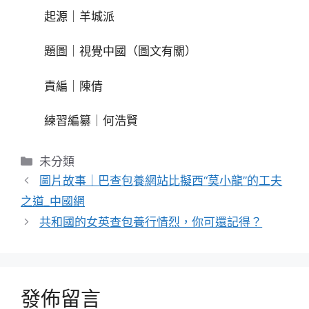
起源｜羊城派
題圖｜視覺中國（圖文有關）
責編｜陳倩
練習編纂｜何浩賢
分
未分類
類
圖片故事｜巴查包養網站比擬西“莫小龍”的工夫
之道_中國網
共和國的女英查包養行情烈，你可還記得？
發佈留言