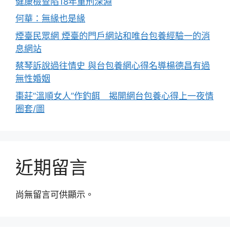
健康檢查陷18年重刑深淵
何華：無緣也是緣
煙臺民眾網 煙臺的門戶網站和唯台包養經驗一的消
息網站
蔡琴訴說過往情史 與台包養網心得名導楊德昌有過
無性婚姻
棗莊”溫順女人”作釣餌 揭開網台包養心得上一夜情
圈套/圖
近期留言
尚無留言可供顯示。