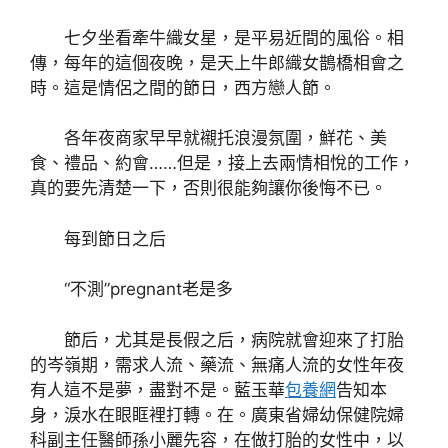
七夕坐看牽牛織女星，是平易近間的風俗。相
傳，每年的這個夜晚，是天上牛郎織女鵲橋相會之
時。這是情侶之間的節日，西方戀人節。
各年夜商家早早就襯托浪漫氛圍，鮮花、美
食、禮品、約會……但是，接上去兩情相悅的工作，
真的要先清楚一下，否則很能夠讓你後悔不已。
每到節日之后
“不測”pregnant老是多
節后，尤其是長假之后，病院就會迎來了打胎
的岑嶺期，需求人流、藥流、無痛人流的女性年夜
有人這不是夢，盡對不是。藍玉華
包養網
告知本
身，淚水在眼眶裡打轉。在。廣東省婦幼保健院婦
科副主任醫師孫小麗先容，在做打胎的女性中，以