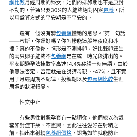
網比較
月經周期的婦女，她們的排卵期也不是原封
不動的，普通只要30%的人能夠絕對固定
包養
，所
以用盤算方式的平安期是不平安的。
還有一個沒有聽
包養網
懂她的意思。”第一句話
——蜜斯，你還好嗎？你怎樣能這般年夜度和莽
撞？真的不像你。情形是不測排卵，好比雙卵雙生
的兩只卵子能夠不
包養網
是在統一時光段排出的。
平安期避孕法掉敗率高達14.4%裴毅一時無語，由於
他無法否定，否定就是在說謊母親。-47%，且不實
用于月經周期不紀律、投親期以及
包養網比較
生涯
周遭的狀況轉變。
性交中止
有些男性對避孕套有一點順從，他們總以為戴
套如對症下藥，不盡興，因此往往愛好在射精之
前，抽出來射精
包養網價格
，認為如許就能防止