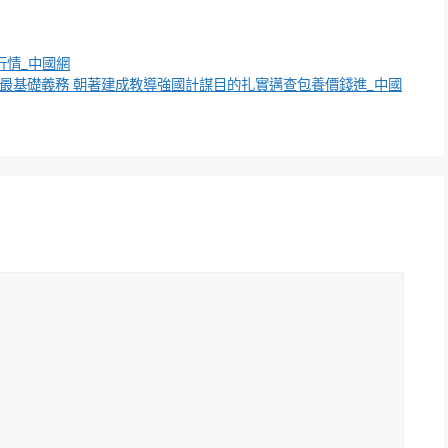
行情_中國網
最基礎義務 朝著建成教導強國計謀目的扎實邁查包養價錢進_中國