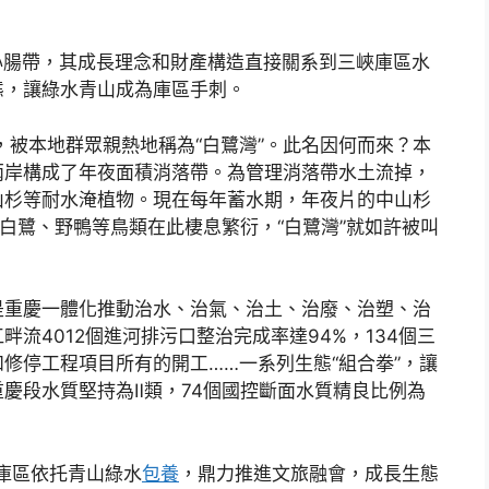
心腸帶，其成長理念和財產構造直接關系到三峽庫區水
態，讓綠水青山成為庫區手刺。
，被本地群眾親熱地稱為“白鷺灣”。此名因何而來？本
兩岸構成了年夜面積消落帶。為管理消落帶水土流掉，
山杉等耐水淹植物。現在每年蓄水期，年夜片的中山杉
了白鷺、野鴨等鳥類在此棲息繁衍，“白鷺灣”就如許被叫
是重慶一體化推動治水、治氣、治土、治廢、治塑、治
流4012個進河排污口整治完成率達94%，134個三
修停工程項目所有的開工……一系列生態“組合拳”，讓
慶段水質堅持為Ⅱ類，74個國控斷面水質精良比例為
峽庫區依托青山綠水
包養
，鼎力推進文旅融會，成長生態