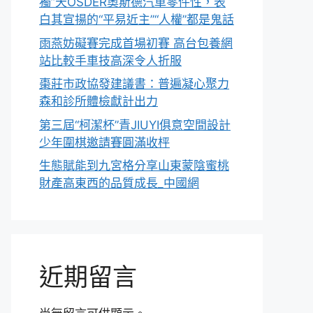
獨”天OSDER奧斯德汽車零件性，表
白其宣揚的“平易近主”“人權”都是鬼話
雨燕妨礙賽完成首場初賽 高台包養網
站比較手車技高深令人折服
棗莊市政協發建議書：普遍凝心聚力
森和診所體檢獻計出力
第三屆“柯潔杯”青JIUYI俱意空間設計
少年圍棋邀請賽圓滿收枰
生態賦能到九宮格分享山東蒙陰蜜桃
財產高東西的品質成長_中國網
近期留言