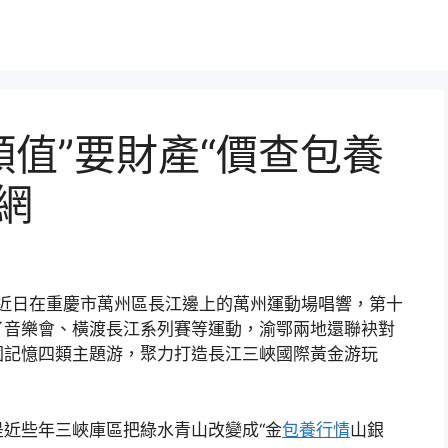
顏值”要財產“價查包養
網
會近日在重慶市萬州區長江邊上的萬州運動場唱響，第十
了音樂會、橫渡長江系列賽等運動，渝鄂兩地還聯袂對
園記憶四類主題游，聚力打造長江三峽國際黃金游玩
近些年三峽庫區把綠水青山改變成“金
包養行情
山銀