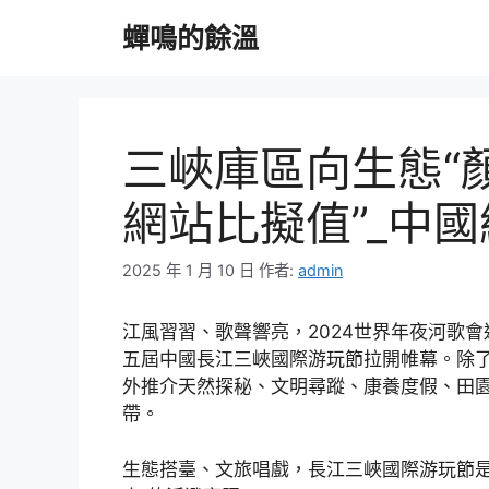
跳
蟬鳴的餘溫
至
主
要
內
容
三峽庫區向生態“
網站比擬值”_中國
2025 年 1 月 10 日
作者:
admin
江風習習、歌聲響亮，2024世界年夜河歌
五屆中國長江三峽國際游玩節拉開帷幕。除
外推介天然探秘、文明尋蹤、康養度假、田
帶。
生態搭臺、文旅唱戲，長江三峽國際游玩節是