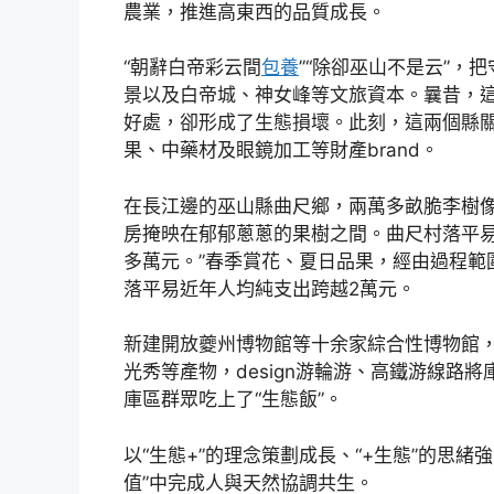
農業，推進高東西的品質成長。
“朝辭白帝彩云間
包養
”“除卻巫山不是云”，
景以及白帝城、神女峰等文旅資本。曩昔，
好處，卻形成了生態損壞。此刻，這兩個縣關
果、中藥材及眼鏡加工等財產brand。
在長江邊的巫山縣曲尺鄉，兩萬多畝脆李樹
房掩映在郁郁蔥蔥的果樹之間。曲尺村落平
多萬元。”春季賞花、夏日品果，經由過程範
落平易近年人均純支出跨越2萬元。
新建開放夔州博物館等十余家綜合性博物館
光秀等產物，design游輪游、高鐵游線路
庫區群眾吃上了“生態飯”。
以“生態+”的理念策劃成長、“+生態”的思緒
值”中完成人與天然協調共生。