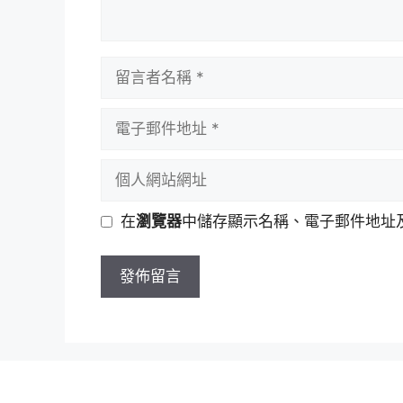
留
言
者
電
名
子
稱
郵
個
件
人
地
網
在
瀏覽器
中儲存顯示名稱、電子郵件地址
址
站
網
址