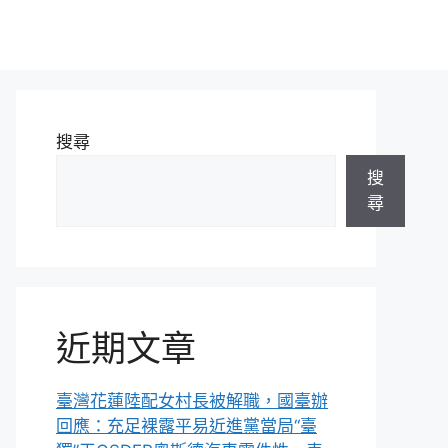
搜尋
搜
尋
近期文章
臺灣花蓮陸配女村長被解職，國臺辦
回應：充足裸露平易近進黨當局“臺