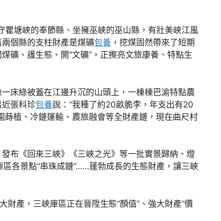
把守瞿塘峽的奉節縣、坐擁巫峽的巫山縣，有壯美峽江風
這兩個縣的支柱財產是煤礦
包養
，挖煤固然帶來了短期
煤礦、護生態、開“文礦”，正擦亮文旅康養、特點生
像一床綠被蓋在江邊升沉的山頭上，一棟棟巴渝特點農
易近張科珍
包養
說：“我種了約20畝脆李，年支出有20
圍蒔植、冷鏈運輸、農旅融會等全財產鏈，現在曲尺村
，發布《回來三峽》《三峽之光》等一批實景歸納、燈
將庫區各景點“串珠成鏈”……蓬勃成長的生態財產，讓三峽
強大財產，三峽庫區正在晉陞生態“顏值”、強大財產“價