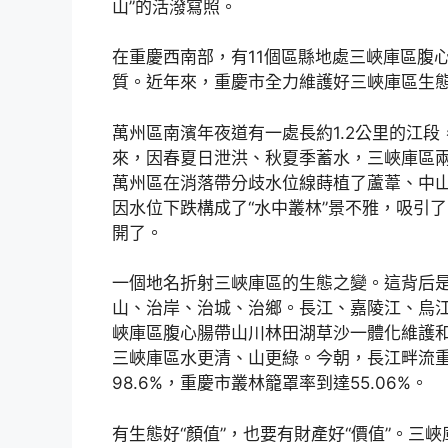
山”的活潑寫照。
在重慶西南部，有11個區縣地處三峽庫區腹
質。近年來，重慶市全力維護好三峽庫區生
萬州區南濱年夜道有一處長約1.2公里的江段
來，因春夏日泄洪、秋夏季蓄水，三峽庫區
萬州區在消落帶分歧水位線蒔植了蘆葦、中
因水位下跌構成了“水中叢林”景不雅，吸引
開了。
一個地名折射三峽庫區的生態之變。這背后
山、治岸、治城、治鄉。長江、嘉陵江、烏江畔
峽庫區腹心腸帶山川林田湖草沙一體化維護和
三峽庫區水更清、山更綠。今朝，長江畔流重
98.6%，重慶市叢林籠罩率到達55.06%。
有生態好“顏值”，也要有財產好“價值”。三